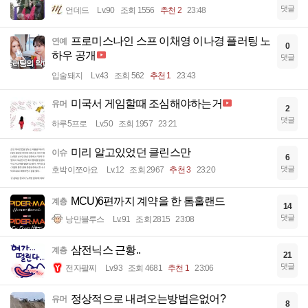
댓글
언데드
Lv.90
조회 1556
추천 2
23:48
프로미스나인 스프 이채영 이나경 플러팅 노
연예
0
하우 공개
댓글
입술돼지
Lv.43
조회 562
추천 1
23:43
미국서 게임할때 조심해야하는거
유머
2
댓글
하루5프로
Lv.50
조회 1957
23:21
미리 알고있었던 클린스만
이슈
6
댓글
호박이쪼아요
Lv.12
조회 2967
추천 3
23:20
MCU)6편까지 계약을 한 톰홀랜드
계층
14
댓글
낭만블루스
Lv.91
조회 2815
23:08
삼전닉스 근황..
계층
21
댓글
전자팔찌
Lv.93
조회 4681
추천 1
23:06
정상적으로 내려오는방법은없어?
유머
8