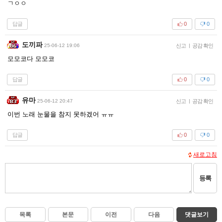
ㄱㅇㅇ
답글
0
0
도끼파
25-06-12 19:06
신고
|
공감 확인
모모코다 모모코
답글
0
0
유마
25-06-12 20:47
신고
|
공감 확인
이번 노래 눈물을 참지 못하겠어 ㅠㅠ
답글
0
0
새로고침
등록
목록
본문
이전
다음
댓글보기