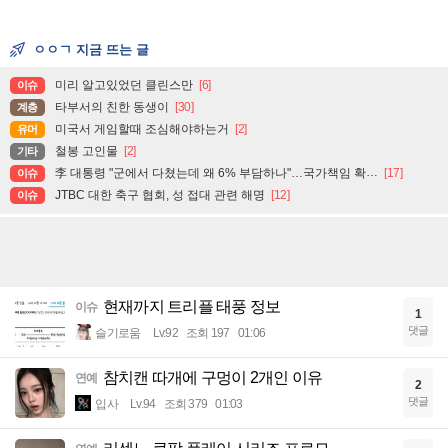
ㅇㅇㄱ 지금 뜨는 글
미리 알고있었던 클린스만
[6]
이슈
타부서의 친한 동생이
[30]
계층
미국서 게임할때 조심해야하는거
[2]
유머
철봉 고인물
[2]
기타
李 대통령 "군에서 다쳤는데 왜 6% 부담하나"…국가책임 확대 주문
[17]
이슈
JTBC 대한 축구 협회, 성 접대 관련 해명
[12]
이슈
현재까지 트리플 태풍 정보
이슈
1
댓글
슬기로움
Lv.92
조회 197
01:06
참치캔 따개에 구멍이 2개인 이유
연예
2
댓글
입사
Lv.94
조회 379
01:03