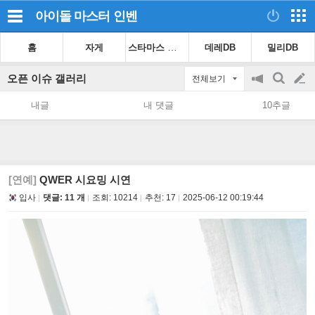
아이돌 마스터
인벤
스타마스 가이드
홈
자게
데레DB
밀리DB
오픈 이슈 갤러리
전체보기
공
검
글
지
색
내글
내 댓글
10추글
on/off
쓰
기
[연예]
QWER 시요밍 시연
입사
댓글: 11 개
조회:
10214
추천:
17
2025-06-12 00:19:44