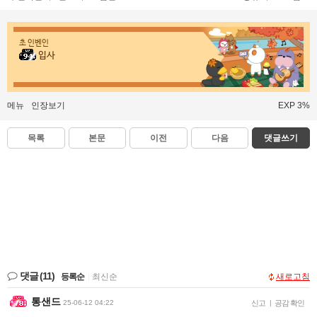
초 인벤인
입사
메뉴
인장보기
EXP 3%
목록
본문
이전
다음
댓글쓰기
댓글
(11)
등록순
|
최신순
새로고침
통샌드
25-06-12 04:22
신고
|
공감 확인