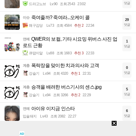
댓글
드라고노브
Lv.90
조회 2543
23:02
죽여줄까? 죽여라...오케이 콜
이슈
29
댓글
왜구김당
Lv.73
조회 4584
추천 2
22:34
QWER의 보컬, 기타 시요밍 위버스 사진 업
연예
1
로드 근황
댓글
큐땁이알
Lv.88
조회 1683
추천 3
22:33
폭락장을 맞이한 치과의사와 고객
계층
0
댓글
강슬기
Lv.94
조회 4320
추천 1
22:31
승객을 배려한 버스기사의 센스.jpg
계층
5
댓글
강슬기
Lv.94
조회 3266
추천 2
22:29
아이유 이지금 인스타
연예
6
댓글
입술돼지
Lv.43
조회 2082
22:27
남자가 BMW 말고 아반떼 N을 사야되는 이
계층
15
AD