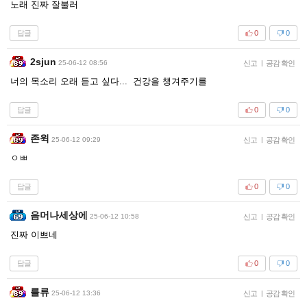
노래 진짜 잘불러
답글
0
0
2sjun
25-06-12 08:56
신고
|
공감 확인
너의 목소리 오래 듣고 싶다... 건강을 챙겨주기를
답글
0
0
존윅
25-06-12 09:29
신고
|
공감 확인
ㅇㅃ
답글
0
0
음머나세상에
25-06-12 10:58
신고
|
공감 확인
진짜 이쁘네
답글
0
0
를류
25-06-12 13:36
신고
|
공감 확인