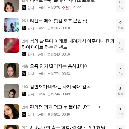
리센느 쿠팡 플레이 시리즈 프로모
연예
0
댓글
입사
Lv.94
조회 278
추천 1
01:00
리센느 메이 핫걸 포즈 근접 샷
연예
0
댓글
입사
Lv.94
조회 286
00:58
섬의 날 무대 아래로 내려가서 아주머니 팬과
연예
0
하이파이브 하는 리센느
댓글
입사
Lv.94
조회 340
00:56
요즘 인기 떨어지는 음식 1티어
계층
2
댓글
입사
Lv.94
조회 774
00:53
김민재가 바라는 차기 국대 감독
계층
3
댓글
입사
Lv.94
조회 744
00:49
편의점 과자 먹고 눈 돌아간 JYP ㅋㅋ
연예
1
댓글
입사
Lv.94
조회 801
00:46
JTBC 대한 축구 협회, 성 접대 관련 해명
이슈