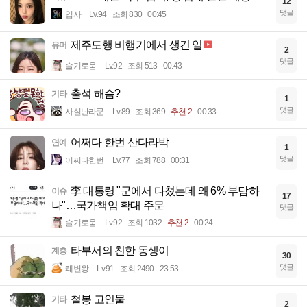
12
댓글
입사
Lv.94
조회 830
00:45
제주도행 비행기에서 생긴 일
유머
2
댓글
슬기로움
Lv.92
조회 513
00:43
출석 해슴?
기타
1
댓글
사실난라쿤
Lv.89
조회 369
추천 2
00:33
어쩌다 한번 산다라박
연예
1
댓글
어쩌다한번
Lv.77
조회 788
00:31
李 대통령 "군에서 다쳤는데 왜 6% 부담하
이슈
17
나"…국가책임 확대 주문
댓글
슬기로움
Lv.92
조회 1032
추천 2
00:24
타부서의 친한 동생이
계층
30
댓글
쾌변왕
Lv.91
조회 2490
23:53
철봉 고인물
기타
2