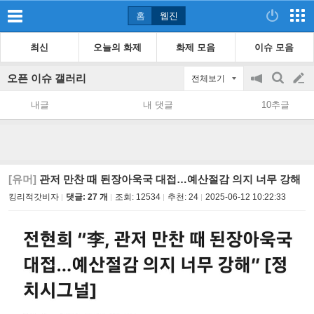
홈
웹진
최신
오늘의 화제
화제 모음
이슈 모음
오픈 이슈 갤러리
전체보기
공
검
글
지
색
내글
내 댓글
10추글
on/off
쓰
기
[유머]
관저 만찬 때 된장아욱국 대접…예산절감 의지 너무 강해
킹리적갓비자
댓글: 27 개
조회:
12534
추천:
24
2025-06-12 10:22:33