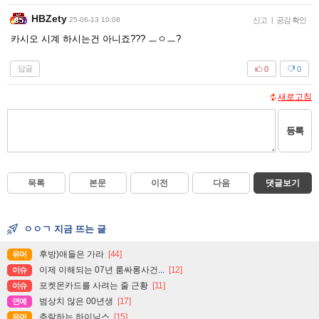
HBZety
25-06-13 10:08
신고
|
공감 확인
카시오 시계 하시는건 아니죠??? ㅡㅇㅡ?
답글
0
0
새로고침
등록
목록
본문
이전
다음
댓글보기
ㅇㅇㄱ 지금 뜨는 글
후방)애들은 가라
[44]
유머
이제 이해되는 07년 룸싸롱사건...
[12]
이슈
포켓몬카드를 사려는 줄 근황
[11]
이슈
범상치 않은 00년생
[17]
연예
추락하는 하이닉스
[15]
유머