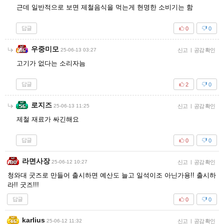
근데 일반적으로 보면 제철음식을 먹는게 현명한 소비기는 함
답글
0
0
우중미모
25-06-13 03:27
신고
|
공감 확인
고기가 없다는 소리자늠
답글
2
0
로지즈
25-06-13 11:25
신고
|
공감 확인
제철 재료가 싸긴해요
답글
0
0
라면사장
25-06-12 10:27
신고
|
공감 확인
청와대 굿즈로 만들어 출시하면 예산도 늘고 일석이조 아닌가용!! 출시하
라!! 굿즈!!!
답글
0
0
karlius
25-06-12 11:32
신고
|
공감 확인