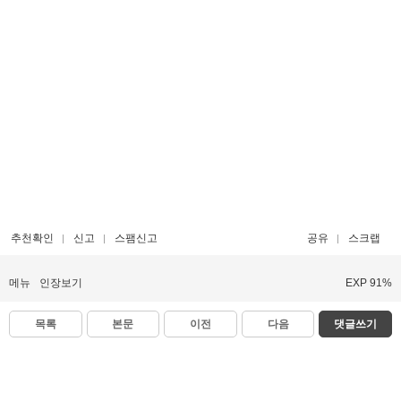
추천확인
신고
스팸신고
공유
스크랩
메뉴
인장보기
EXP 91%
목록
본문
이전
다음
댓글쓰기