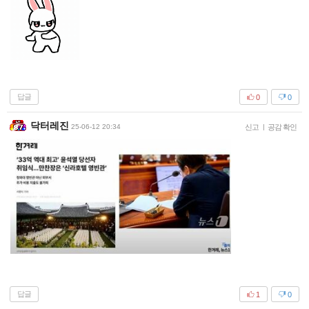
답글
0
0
닥터레진
25-06-12 20:34
신고
|
공감 확인
답글
1
0