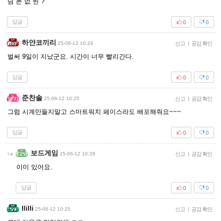
님 폰 없 찐 ?
답글
0
0
하얀코끼리
25-06-12 10:24
신고
|
공감 확인
벌써 9일이 지났군요. 시간이 너무 빨리간다.
답글
0
0
준찬솔
25-06-12 10:25
신고
|
공감 확인
그럼 시계만들지말고 스마트워치 페이스라도 배포해줘요~~~
답글
0
0
보드게임
25-06-12 10:28
신고
|
공감 확인
이미 있어요.
답글
0
0
Ililli
25-06-12 10:25
신고
|
공감 확인