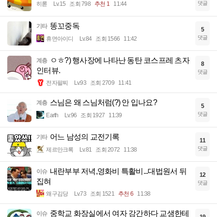
댓글
히롣
Lv.15
조회 798
추천 1
11:44
똥꼬중독
기타
5
댓글
휴면아이디
Lv.84
조회 1566
11:42
ㅇㅎ?) 행사장에 나타난 동탄 코스프레 츠자
계층
8
인터뷰.
댓글
전자팔찌
Lv.93
조회 2709
11:41
스님은 왜 스님처럼(?) 안 입나요?
계층
5
댓글
Earth
Lv.96
조회 1927
11:39
어느 남성의 교전기록
기타
11
댓글
제르만크록
Lv.81
조회 2072
11:38
내란부부 저녁,영화비 특활비...대법원서 뒤
이슈
12
집혀
댓글
왜구김당
Lv.73
조회 1521
추천 6
11:38
중학교 화장실에서 여자 강간하다 교생한테
이슈