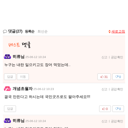
댓글
(27)
등록순
|
최신순
새로고침
히류님
25-06-12 10:24
신고
|
공감 확인
누구는 내란 일으키고도 장어 먹었는데..
답글
이동
31
0
개념초월자
25-06-12 10:23
신고
|
공감 확인
결국 만든다고 하시는데 국민굿즈로도 팔아주세요!!!
답글
0
0
히류님
25-06-12 10:24
신고
|
공감 확인