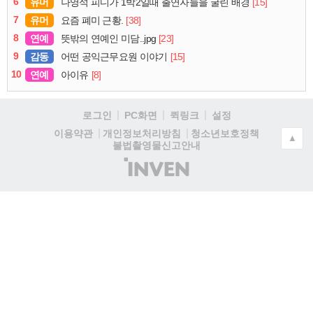
6
유머
[15]
나영석 피디가 1박2일때 출연자들을 굴린 배경
7
유머
[38]
요즘 폐미 근황.
8
연예
[23]
뜻밖의 연예인 미담..jpg
9
감동
[15]
어떤 공익근무요원 이야기
10
연예
[8]
아이유
로그인
PC화면
퀵링크
설정
청소년보호정책
이용약관
개인정보처리방침
▲
불법촬영물신고안내
(주)
인
벤