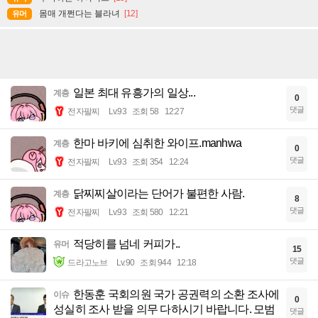
몸매 개쩐다는 블라녀
[12]
유머
일본 최대 유흥가의 일상...
계층
0
댓글
전자팔찌
Lv.93
조회 58
12:27
한마 바키에 심취한 와이프.manhwa
계층
0
댓글
전자팔찌
Lv.93
조회 354
12:24
닭찌찌살이라는 단어가 불편한 사람.
계층
8
댓글
전자팔찌
Lv.93
조회 580
12:21
적당히를 넘네 커피가..
유머
15
댓글
드라고노브
Lv.90
조회 944
12:18
한동훈 국회의원 국가 공권력의 소환 조사에
이슈
0
성실히 조사 받을 의무 다하시기 바랍니다. 모범
댓글