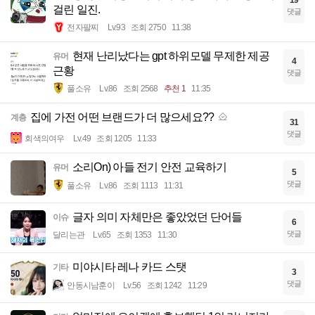
19
걸린 일진.
댓글
전자팔찌
Lv.93
조회 2750
11:38
현재 난리났다는 gpt 하위모델 무제한 제공
유머
4
근황
댓글
풀소유
Lv.86
조회 2568
추천 1
11:35
집에 가전 어떤 브랜드가 더 많으세요??
계층
31
댓글
회색의여우
Lv.49
조회 1205
11:33
소리On) 아들 전기 안전 교육하기
유머
5
댓글
풀소유
Lv.86
조회 1113
11:31
글자 의미 자체만은 좋았었던 단어들
이슈
6
댓글
달리는관
Lv.65
조회 1353
11:30
미야시타 레나 카드 스탯
기타
3
댓글
안동시남훈이
Lv.56
조회 1242
11:29