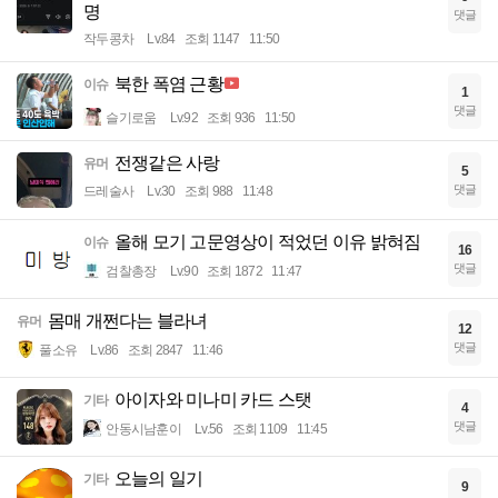
명
댓글
작두콩차
Lv.84
조회 1147
11:50
북한 폭염 근황
이슈
1
댓글
슬기로움
Lv.92
조회 936
11:50
전쟁같은 사랑
유머
5
댓글
드레술사
Lv.30
조회 988
11:48
올해 모기 고문영상이 적었던 이유 밝혀짐
이슈
16
댓글
검찰총장
Lv.90
조회 1872
11:47
몸매 개쩐다는 블라녀
유머
12
댓글
풀소유
Lv.86
조회 2847
11:46
아이자와 미나미 카드 스탯
기타
4
댓글
안동시남훈이
Lv.56
조회 1109
11:45
오늘의 일기
기타
9