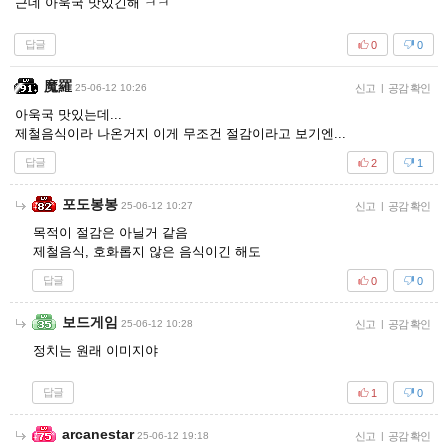
근데 아욱국 맛있긴해 ㅋㅋ
답글
0
0
魔羅
25-06-12 10:26
신고
|
공감 확인
아욱국 맛있는데...
제철음식이라 나온거지 이게 무조건 절감이라고 보기엔...
답글
2
1
포도봉봉
25-06-12 10:27
신고
|
공감 확인
목적이 절감은 아닐거 같음
제철음식, 호화롭지 않은 음식이긴 해도
답글
0
0
보드게임
25-06-12 10:28
신고
|
공감 확인
정치는 원래 이미지야
답글
1
0
arcanestar
25-06-12 19:18
신고
|
공감 확인