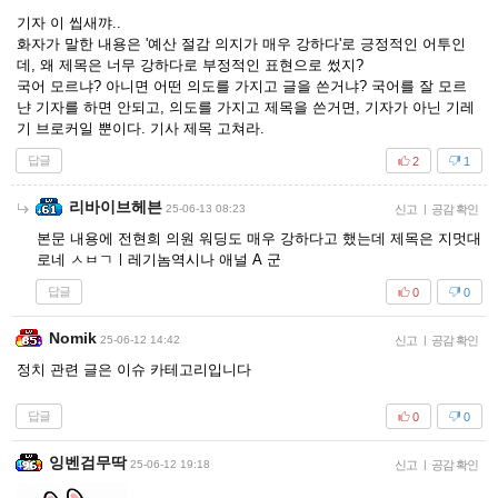
기자 이 씹새꺄..
화자가 말한 내용은 '예산 절감 의지가 매우 강하다'로 긍정적인 어투인
데, 왜 제목은 너무 강하다로 부정적인 표현으로 썼지?
국어 모르냐? 아니면 어떤 의도를 가지고 글을 쓴거냐? 국어를 잘 모르
냔 기자를 하면 안되고, 의도를 가지고 제목을 쓴거면, 기자가 아닌 기레
기 브로커일 뿐이다. 기사 제목 고쳐라.
답글
2
1
리바이브헤븐
25-06-13 08:23
신고
|
공감 확인
본문 내용에 전현희 의원 워딩도 매우 강하다고 했는데 제목은 지멋대
로네 ㅅㅂㄱㅣ레기놈역시나 애널 A 군
답글
0
0
Nomik
25-06-12 14:42
신고
|
공감 확인
정치 관련 글은 이슈 카테고리입니다
답글
0
0
잉벤검무딱
25-06-12 19:18
신고
|
공감 확인