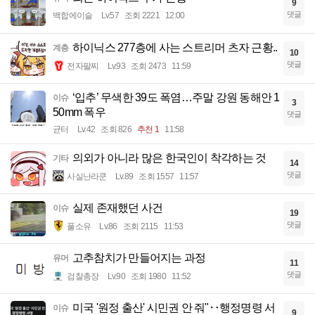
9
댓글
백합에이슬
Lv.57
조회 2221
12:00
하이닉스 277층에 사는 스트리머 츠자 근황..
계층
10
댓글
전자팔찌
Lv.93
조회 2473
11:59
‘입추’ 무색한 39도 폭염…주말 강원 동해안 1
이슈
3
50mm 폭우
댓글
균터
Lv.42
조회 826
추천 1
11:58
의외가 아니라 많은 한국인이 착각하는 것
기타
14
댓글
사실난라쿤
Lv.89
조회 1557
11:57
실제 존재했던 사건
이슈
19
댓글
풀소유
Lv.86
조회 2115
11:53
고추참치가 만들어지는 과정
유머
11
댓글
검찰총장
Lv.90
조회 1980
11:52
미국 '원정 출산' 시민권 안 줘"‥행정명령 서
이슈
9