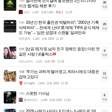
얼마전에 오이갤에 홍보했던 1인 리니지라
기타
20
이크 웹게임 해본 후기
댓글
대지
Lv.87
조회 1433
추천 1
11:29
10년간 한국 출전권 박탈하라”, "2002년 기록
이슈
25
삭제하라"…전세계 난리! 英 매체 "FIFA 공식 제재
댓글
도 가능"→'심판 성접대 스캔들' 일파만파
작두콩차
Lv.84
조회 1904
11:28
[선공개] 자칭 남자 친구 정해인 등장 | 이런 엿
연예
0
같은 사랑 | 넷플릭스
댓글
아이스티이
Lv.32
조회 700
11:28
'주가는 과하게 떨어졌고, 찌라시에도 대중은
계층
11
겁먹고있다'
댓글
전자팔찌
Lv.93
조회 1650
11:28
스윗한 기사님
기타
6
댓글
휴면아이디
Lv.84
조회 1306
11:20
2026 나랑드사이다 X 리센느 [나랑드로 와]
연예