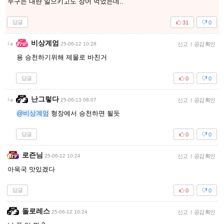
누구는 내란 일으키고도 장어 먹었는데..
답글
31
0
비상계엄
25-06-12 10:28
신고
|
공감 확인
용 승천하기위해 제물로 바친거
답글
0
0
난그렇다
25-06-13 08:07
신고
|
공감 확인
@비상계엄
형장에서 승천하면 될듯
답글
0
0
로즌님
25-06-12 10:24
신고
|
공감 확인
아욱국 맛있겠다
답글
0
0
돌로레스
25-06-12 10:24
신고
|
공감 확인