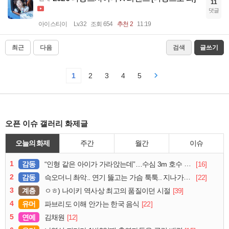
11
댓글
아이스티이
Lv.32
조회 654
추천 2
11:19
최근
다음
검색
글쓰기
1
2
3
4
5
오픈 이슈 갤러리 화제글
오늘의 화제
주간
월간
이슈
1
감동
[16]
“인형 같은 아이가 가라앉는데”…수심 3m 호수 뛰어든 60대 의인
2
감동
[22]
슥오더니 촤악.. 연기 뚫고는 가슴 툭툭.. 지나가던 아재의 정체
3
계층
[39]
ㅇㅎ) 나이키 역사상 최고의 품질이던 시절
4
유머
[22]
파브리도 이해 안가는 한국 음식
5
연예
[12]
김채원