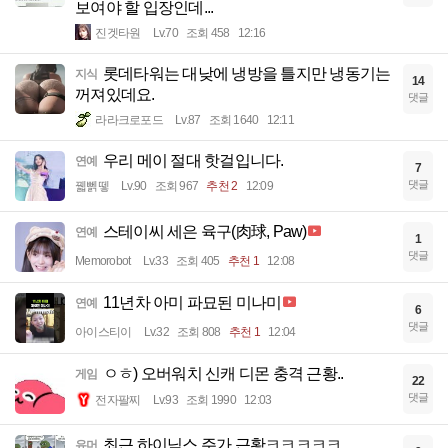
보여야 할 입장인데...
진겟타원
Lv.70
조회 458
12:16
롯데타워는 대낮에 냉방을 틀지만 냉동기는
지식
14
꺼져있데요.
댓글
라라크로포드
Lv.87
조회 1640
12:11
우리 메이 절대 핫걸입니다.
연예
7
댓글
꿻뻵뗗
Lv.90
조회 967
추천 2
12:09
스테이씨 세은 육구(肉球, Paw)
연예
1
댓글
Memorobot
Lv.33
조회 405
추천 1
12:08
11년차 아미 파묘된 미나미
연예
6
댓글
아이스티이
Lv.32
조회 808
추천 1
12:04
ㅇㅎ) 오버워치 신캐 디몬 충격 근황..
게임
22
댓글
전자팔찌
Lv.93
조회 1990
12:03
최근 하이닉스 주가 근황ㅋㅋㅋㅋㅋ
유머