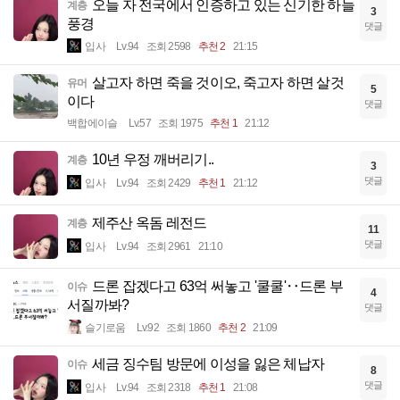
오늘 자 전국에서 인증하고 있는 신기한 하늘
계층
3
풍경
댓글
입사
Lv.94
조회 2598
추천 2
21:15
살고자 하면 죽을 것이오, 죽고자 하면 살것
유머
5
이다
댓글
백합에이슬
Lv.57
조회 1975
추천 1
21:12
10년 우정 깨버리기..
계층
3
댓글
입사
Lv.94
조회 2429
추천 1
21:12
제주산 옥돔 레전드
계층
11
댓글
입사
Lv.94
조회 2961
21:10
드론 잡겠다고 63억 써놓고 '쿨쿨'‥드론 부
이슈
4
서질까봐?
댓글
슬기로움
Lv.92
조회 1860
추천 2
21:09
세금 징수팀 방문에 이성을 잃은 체납자
이슈
8
댓글
입사
Lv.94
조회 2318
추천 1
21:08