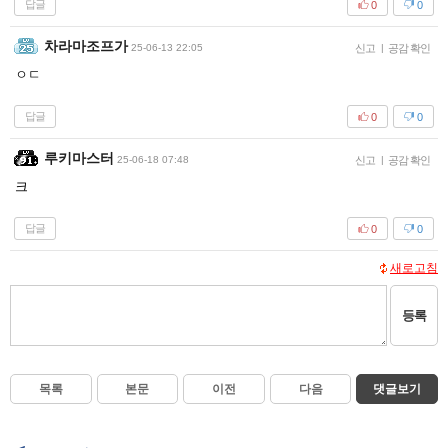
답글
0
0
차라마조프가
25-06-13 22:05
신고
|
공감 확인
ㅇㄷ
답글
0
0
루키마스터
25-06-18 07:48
신고
|
공감 확인
크
답글
0
0
새로고침
등록
목록
본문
이전
다음
댓글보기