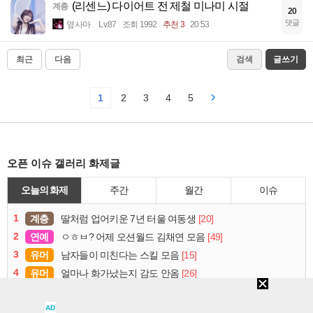
(리센느) 다이어트 전 제철 미나미 시절
계층
20
댓글
옆사마
Lv.87
조회 1992
추천 3
20:53
최근
다음
검색
글쓰기
1
2
3
4
5
오픈 이슈 갤러리 화제글
오늘의 화제
주간
월간
이슈
1
계층
[20]
딸처럼 업어키운 7년 터울 여동생
2
연예
[49]
ㅇㅎㅂ? 어제 오션월드 김채연 모음
3
유머
[15]
남자들이 미친다는 스킬 모음
4
유머
[26]
얼마나 화가났는지 감도 안옴
5
연예
[6]
과거 파묘되서 현재 난리난 연예인
6
AD
계층
[15]
30점 만점에 29점을 쏘다니 대단하시네요.jpg