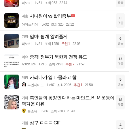
댓글
파노키
Lv.51
조회 953
22:14
시녀원이 vs 할리종부
계층
0
댓글
아이스티이
Lv.32
조회 320
22:12
엄마: 쉽게 알려줄게
기타
6
댓글
파노키
Lv.51
조회 1256
추천 1
22:05
충격! 정부가 북한과 전쟁 유도
이슈
13
댓글
Ajfucn124
Lv.16
조회 2193
추천 7
21:52
카리나가 입 다물라고 함
계층
5
댓글
부엔까미노
Lv.87
조회 2006
추천 1
21:50
흑인들의 동양인 대하는 마인드, BLM 운동이
기타
18
역겨운 이유
댓글
풀소유
Lv.86
조회 2303
21:43
삼구 ㄷㄷㄷ.GIF
게임
4