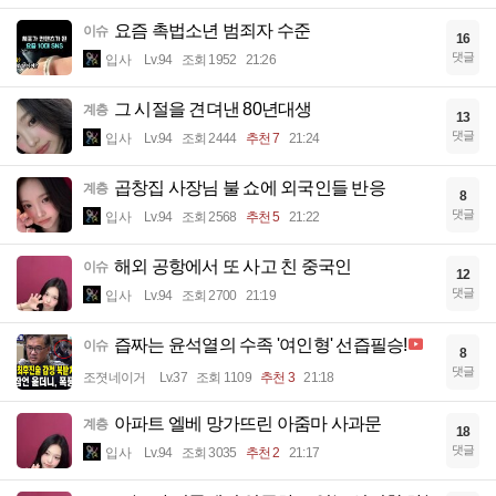
요즘 촉법소년 범죄자 수준
이슈
16
댓글
입사
Lv.94
조회 1952
21:26
그 시절을 견뎌낸 80년대생
계층
13
댓글
입사
Lv.94
조회 2444
추천 7
21:24
곱창집 사장님 불 쇼에 외국인들 반응
계층
8
댓글
입사
Lv.94
조회 2568
추천 5
21:22
해외 공항에서 또 사고 친 중국인
이슈
12
댓글
입사
Lv.94
조회 2700
21:19
즙짜는 윤석열의 수족 '여인형' 선즙필승!
이슈
8
댓글
조졋네이거
Lv.37
조회 1109
추천 3
21:18
아파트 엘베 망가뜨린 아줌마 사과문
계층
18
댓글
입사
Lv.94
조회 3035
추천 2
21:17