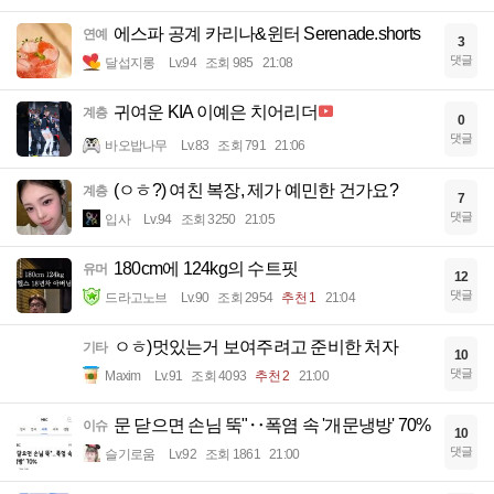
에스파 공계 카리나&윈터 Serenade.shorts
연예
3
댓글
달섭지롱
Lv.94
조회 985
21:08
귀여운 KIA 이예은 치어리더
계층
0
댓글
바오밥나무
Lv.83
조회 791
21:06
(ㅇㅎ?) 여친 복장, 제가 예민한 건가요?
계층
7
댓글
입사
Lv.94
조회 3250
21:05
180cm에 124kg의 수트핏
유머
12
댓글
드라고노브
Lv.90
조회 2954
추천 1
21:04
ㅇㅎ)멋있는거 보여주려고 준비한 처자
기타
10
댓글
Maxim
Lv.91
조회 4093
추천 2
21:00
문 닫으면 손님 뚝"‥폭염 속 '개문냉방' 70%
이슈
10
댓글
슬기로움
Lv.92
조회 1861
21:00