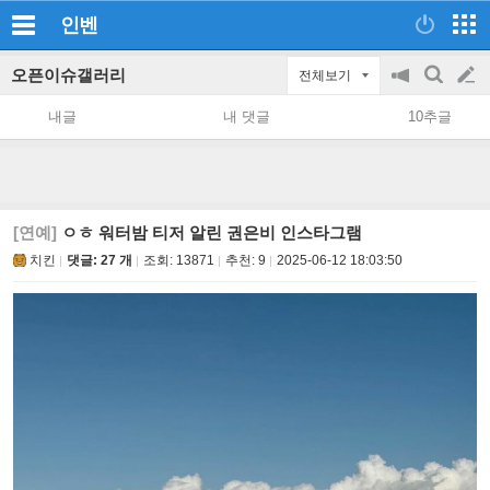
인벤
오픈이슈갤러리
전체보기
공
검
글
지
색
내글
내 댓글
10추글
on/off
쓰
기
[연예]
ㅇㅎ 워터밤 티저 알린 권은비 인스타그램
치킨
댓글: 27 개
조회:
13871
추천:
9
2025-06-12 18:03:50