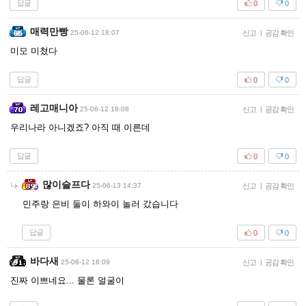
답글
0
0
매력만빵
25-06-12 18:07
신고
|
공감 확인
미모 미쳤다
답글
0
0
레고매니아
25-06-12 18:08
신고
|
공감 확인
우리나라 아니겠죠? 아직 때 이른데
답글
0
0
많이슬프다
25-06-13 14:37
신고
|
공감 확인
민주랑 은비 둘이 하와이 놀러 갔습니다
답글
0
0
바다새
25-06-12 18:09
신고
|
공감 확인
진짜 이쁘네요... 물론 얼굴이