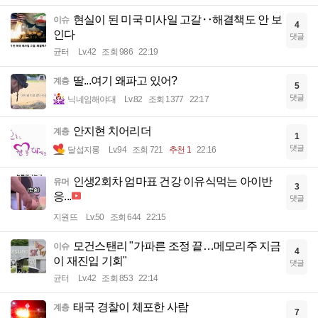
현실이 된 미국 미사일 고갈‥해결책도 안 보
이슈
4
인다
댓글
균터
Lv.42
조회 986
22:19
딸...여기 왜파고 있어?
계층
5
댓글
닉네임해야대
Lv.82
조회 1377
22:17
안지현 치어리더
계층
1
댓글
달섭지롱
Lv.94
조회 721
추천 1
22:16
인생2회차 엄마표 건강 이유식먹는 아이반
유머
3
응...
댓글
지원뜨
Lv.50
조회 644
22:15
모건스탠리 "가파른 조정 끝…메모리주 지금
이슈
4
이 재진입 기회"
댓글
균터
Lv.42
조회 853
22:14
태국 경찰이 체포한 사람
계층
7