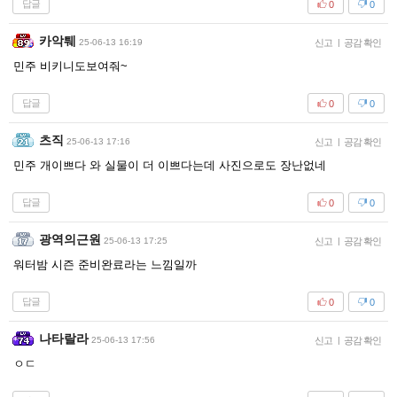
답글
0
0
카악퉤
25-06-13 16:19
신고
|
공감 확인
민주 비키니도보여줘~
답글
0
0
츠직
25-06-13 17:16
신고
|
공감 확인
민주 개이쁘다 와 실물이 더 이쁘다는데 사진으로도 장난없네
답글
0
0
광역의근원
25-06-13 17:25
신고
|
공감 확인
워터밤 시즌 준비완료라는 느낌일까
답글
0
0
나타랄라
25-06-13 17:56
신고
|
공감 확인
ㅇㄷ