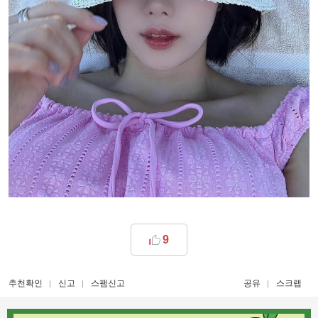
9
추천확인
신고
스팸신고
공유
스크랩