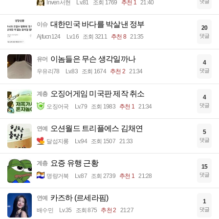
댓글
Inven서현
Lv.81
조회 1769
추천 1
21:40
대한민국 바다를 박살낸 정부
이슈
20
댓글
Ajfucn124
Lv.16
조회 3211
추천 8
21:35
이놈들은 무슨 생각일까나
유머
4
댓글
우유리78
Lv.83
조회 1674
추천 2
21:34
오징어게임 미국판 제작 취소
계층
4
댓글
오징어국
Lv.79
조회 1983
추천 1
21:34
오션월드 트리플에스 김채연
연예
5
댓글
달섭지롱
Lv.94
조회 1507
21:33
요증 유행 근황
계층
15
댓글
명량거북
Lv.87
조회 2739
추천 1
21:28
카즈하 (르세라핌)
연예
1
댓글
배수민
Lv.35
조회 875
추천 2
21:27