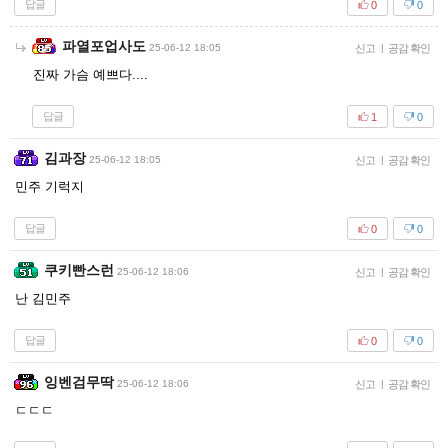
답글
0
0
파열포업사도
25-06-12 18:05
신고
|
공감 확인
진짜 가슴 예쁘다....
답글
1
0
김과장
25-06-12 18:05
신고
|
공감 확인
민주 기럭지
답글
0
0
쿠키빤스런
25-06-12 18:06
신고
|
공감 확인
난 김민주
답글
0
0
잉벤검무딱
25-06-12 18:06
신고
|
공감 확인
ㄷㄷㄷ