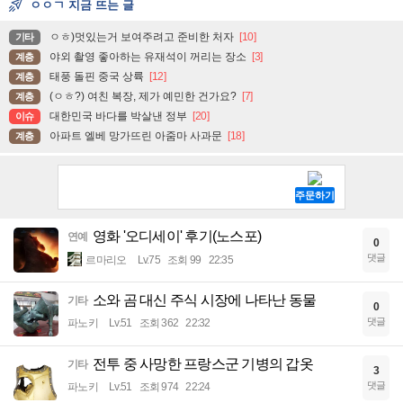
ㅇㅇㄱ 지금 뜨는 글
ㅇㅎ)멋있는거 보여주려고 준비한 처자
[10]
기타
야외 촬영 좋아하는 유재석이 꺼리는 장소
[3]
계층
태풍 돌핀 중국 상륙
[12]
계층
(ㅇㅎ?) 여친 복장, 제가 예민한 건가요?
[7]
계층
대한민국 바다를 박살낸 정부
[20]
이슈
아파트 엘베 망가뜨린 아줌마 사과문
[18]
계층
영화 '오디세이' 후기(노스포)
연예
0
댓글
르마리오
Lv.75
조회 99
22:35
소와 곰 대신 주식 시장에 나타난 동물
기타
0
댓글
파노키
Lv.51
조회 362
22:32
전투 중 사망한 프랑스군 기병의 갑옷
기타
3
댓글
파노키
Lv.51
조회 974
22:24