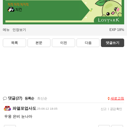
치직 치직 치지직
치킨
메뉴
인장보기
EXP 18%
목록
본문
이전
다음
댓글쓰기
댓글
(27)
등록순
|
최신순
새로고침
파열포업사도
25-06-12 18:05
신고
|
공감 확인
우웅 은비 눈나아