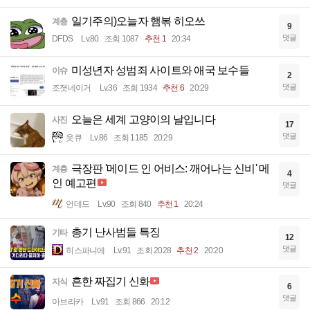
일기주의)오늘자 햄볶 히오쓰
계층
9
댓글
DFDS
Lv.80
조회 1087
추천 1
20:34
미성년자 성범죄 사이트와 애국 보수들
이슈
2
댓글
조졋네이거
Lv.36
조회 1934
추천 6
20:29
오늘은 세계 고양이의 날입니다
사진
17
댓글
읏큐
Lv.86
조회 1185
20:29
극장판 '메이드 인 어비스: 깨어나는 신비' 메
계층
4
인 예고편
댓글
언데드
Lv.90
조회 840
추천 1
20:24
총기 난사범들 특징
기타
12
댓글
히스파니에
Lv.91
조회 2028
추천 2
20:20
흔한 짜집기 신화
지식
6
댓글
아브라카
Lv.91
조회 866
20:12