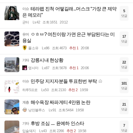
테라팹 진척 어떻길래...머스크 “가장 큰 제약
이슈
5
은 메모리”
댓글
균터
Lv.42
조회 1651
20:12
ㅇㅎㅂ? 여친이랑 가면 은근 부담된다는 미
유머
17
용실
댓글
풀소유
Lv.86
조회 4673
추천 1
20:08
강릉시내 현상황
기타
22
댓글
옆사마
Lv.87
조회 5678
추천 1
20:06
민주당 지지자분들 투표한번 부탁
이슈
101
댓글
하루5프로
Lv.50
조회 2130
추천 2
19:59
해수욕장 짜파게티 4만원 논란
계층
21
댓글
낭만블루스
Lv.91
조회 5464
19:58
후방 조심 ㅡ 윤예하 인스타
기타
7
댓글
입술돼지
Lv.43
조회 2266
추천 2
19:58