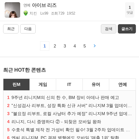
아이브 리즈
연예
1
댓글
치킨
Lv.99
조회 729
19:52
최근
다음
검색
글쓰기
1
2
3
4
5
최근 HOT한 콘텐츠
린M
게임
IT
유머
연예
1
9주년 리니지M의 신의 한 수, BM 장비 아데나 판매 예고
2
"신성검사 리부트, 성장 특화 신규 서버" 리니지M 3월 업데이트 예고
3
"불요정 리부트, 로컬 사냥터 추가 예정" 리니지M 9주년 업데이트 예고
4
리니지, 다시 증명하다 ② - 되찾은 모바일 왕좌
5
수호석 특별 제작 전 가성비 확인 필수! 3월 2주차 업데이트 이슈
6
엔씨 리니지M, PC 결제 병행에도 모바일 '매출 1위' 탈환