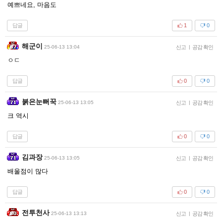
예쁘네요, 마음도
답글
1
0
해군이
25-06-13 13:04
신고
|
공감 확인
ㅇㄷ
답글
0
0
붉은눈뻐꾹
25-06-13 13:05
신고
|
공감 확인
크 역시
답글
0
0
김과장
25-06-13 13:05
신고
|
공감 확인
배울점이 많다
답글
0
0
전투천사
25-06-13 13:13
신고
|
공감 확인