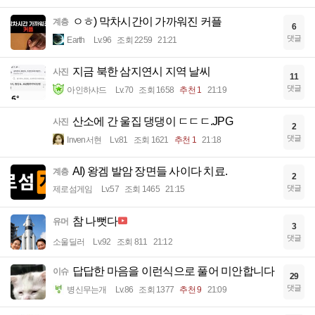
ㅇㅎ) 막차시간이 가까워진 커플
계층
6
댓글
Earth
Lv.96
조회 2259
21:21
지금 북한 삼지연시 지역 날씨
사진
11
댓글
아인하샤드
Lv.70
조회 1658
추천 1
21:19
산소에 간 울집 댕댕이 ㄷㄷㄷ.JPG
사진
2
댓글
Inven서현
Lv.81
조회 1621
추천 1
21:18
AI) 왕겜 발암 장면들 사이다 치료.
계층
2
댓글
제로섬게임
Lv.57
조회 1465
21:15
참 나뻣다
유머
3
댓글
소울딜러
Lv.92
조회 811
21:12
답답한 마음을 이런식으로 풀어 미안합니다
이슈
29
댓글
병신무는개
Lv.86
조회 1377
추천 9
21:09