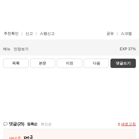
추천확인
신고
스팸신고
공유
스크랩
메뉴
인장보기
EXP 37%
목록
본문
이전
다음
댓글쓰기
댓글
(25)
등록순
|
최신순
새로고침