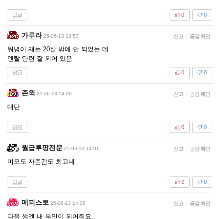
답글
0
0
가루라
25-06-13 13:53
신고
|
공감 확인
워녕이 쟤는 20살 밖에 안 되었는 데
멘탈 단련 잘 되어 있음
답글
0
0
존윅
25-06-13 14:00
신고
|
공감 확인
대단
답글
0
0
월급루팡전문
25-06-13 14:01
신고
|
공감 확인
미모도 자존감도 최고네
답글
0
0
메피스토
25-06-13 14:08
신고
|
공감 확인
다음 생엔 내 부인이 되어줘요..