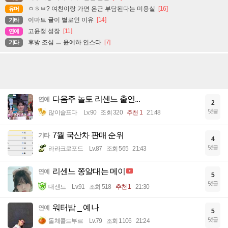
ㅇㅎㅂ? 여친이랑 가면 은근 부담된다는 미용실
[16]
유머
이마트 귤이 별로인 이유
[14]
기타
고윤정 성장
[11]
연예
후방 조심 ㅡ 윤예하 인스타
[7]
기타
다음주 놀토 리센느 출연...
연예
2
댓글
많이슬프다
Lv.90
조회 320
추천 1
21:48
7월 국산차 판매 순위
기타
4
댓글
라라크로포드
Lv.87
조회 565
21:43
리센느 쫑알대는 메이
연예
5
댓글
대센느
Lv.91
조회 518
추천 1
21:30
워터밤 _ 예나
연예
5
댓글
돌체콜드부르
Lv.79
조회 1106
21:24