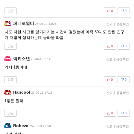
답글
0
0
페니로열티
25-06-13 14:24
신고
|
공감 확인
나도 저런 사고를 얻기까지는 시간이 걸렸는데 아직 30대도 안된 친구
가 저렇게 생각하는데 놀라울 따름
답글
0
0
럭키소년
25-06-13 17:15
신고
|
공감 확인
역시 1황이네
답글
0
0
Hancool
25-06-13 17:18
신고
|
공감 확인
1황은 달라...
답글
0
0
Robeza
25-06-13 17:58
신고
|
공감 확인