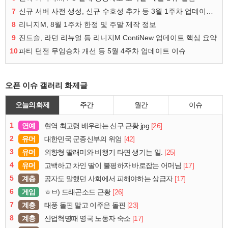
7
신규 서버 사전 생성, 신규 수호성 추가 등 3월 1주차 업데이트 이슈
8
리니지M, 8월 1주차 한정 및 주말 제작 정보
9
진드슬, 라던 리뉴얼 등 리니지M ContiNew 업데이트 핵심 요약
10
파티 던전 무임승차 개선 등 5월 4주차 업데이트 이슈
오픈 이슈 갤러리 화제글
오늘의 화제
주간
월간
이슈
1
연예
[26]
현역 최고령 배우라는 신구 근황.jpg
2
유머
[42]
대한민국 군종신부의 위엄
3
유머
[25]
외향형 딸래미와 비행기 타면 생기는 일.
4
유머
[17]
고백하고 차인 딸이 불평하자 바로잡는 어머님
5
계층
[17]
공자도 말했던 사회에서 피해야하는 상급자
6
게임
[26]
ㅎㅂ) 드래곤소드 근황
7
계층
[23]
태풍 돌핀 말고 이주은 돌핀
8
계층
[17]
산업혁명때 영국 노동자 숙소