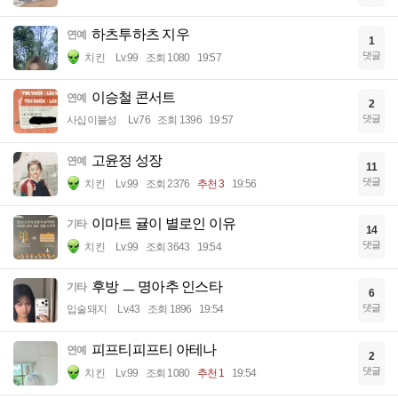
하츠투하츠 지우
연예
1
댓글
치킨
Lv.99
조회 1080
19:57
이승철 콘서트
연예
2
댓글
사십이불성
Lv.76
조회 1396
19:57
고윤정 성장
연예
11
댓글
치킨
Lv.99
조회 2376
추천 3
19:56
이마트 귤이 별로인 이유
기타
14
댓글
치킨
Lv.99
조회 3643
19:54
후방 ㅡ 명아추 인스타
기타
6
댓글
입술돼지
Lv.43
조회 1896
19:54
피프티피프티 아테나
연예
2
댓글
치킨
Lv.99
조회 1080
추천 1
19:54