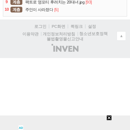
9
계층
[93]
팩트로 영포티 후려치는 20대녀.jpg
10
계층
[5]
주인이 사라졌다
로그인
PC화면
퀵링크
설정
청소년보호정책
이용약관
개인정보처리방침
▲
불법촬영물신고안내
(주)
인
벤
AD