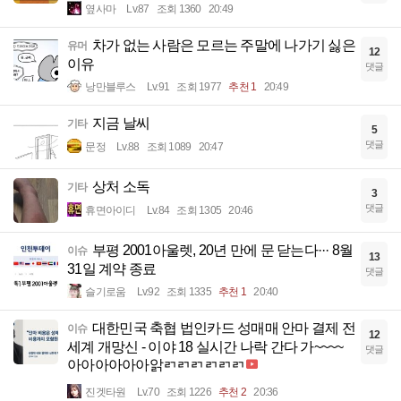
옆사마
Lv.87
조회 1360
20:49
차가 없는 사람은 모르는 주말에 나가기 싫은
유머
12
이유
댓글
낭만블루스
Lv.91
조회 1977
추천 1
20:49
지금 날씨
기타
5
댓글
문정
Lv.88
조회 1089
20:47
상처 소독
기타
3
댓글
휴면아이디
Lv.84
조회 1305
20:46
부평 2001아울렛, 20년 만에 문 닫는다··· 8월
이슈
13
31일 계약 종료
댓글
슬기로움
Lv.92
조회 1335
추천 1
20:40
대한민국 축협 법인카드 성매매 안마 결제 전
이슈
12
세계 개망신 - 이야 18 실시간 나락 간다 가~~~~
댓글
아아아아아아앍ㄺㄺㄺㄺㄺㄺ
진겟타원
Lv.70
조회 1226
추천 2
20:36