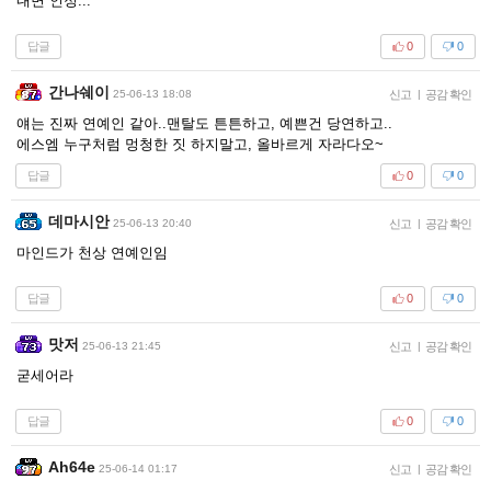
내면 인정...
답글
0
0
간나쉐이
25-06-13 18:08
신고
|
공감 확인
얘는 진짜 연예인 같아..맨탈도 튼튼하고, 예쁜건 당연하고..
에스엠 누구처럼 멍청한 짓 하지말고, 올바르게 자라다오~
답글
0
0
데마시안
25-06-13 20:40
신고
|
공감 확인
마인드가 천상 연예인임
답글
0
0
맛저
25-06-13 21:45
신고
|
공감 확인
굳세어라
답글
0
0
Ah64e
25-06-14 01:17
신고
|
공감 확인