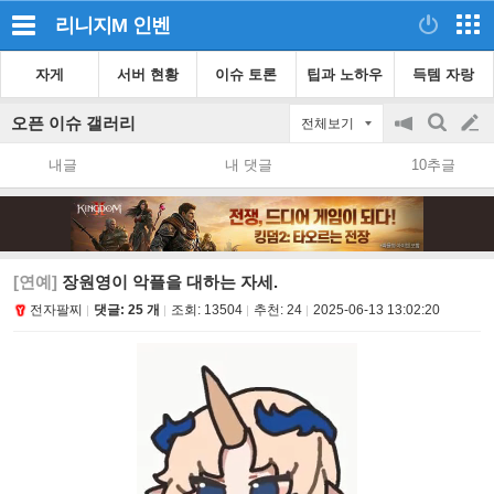
리니지M
인벤
자게
서버 현황
이슈 토론
팁과 노하우
득템 자랑
오픈 이슈 갤러리
전체보기
공
검
글
지
색
내글
내 댓글
10추글
on/off
쓰
기
[연예]
장원영이 악플을 대하는 자세.
전자팔찌
댓글: 25 개
조회:
13504
추천:
24
2025-06-13 13:02:20