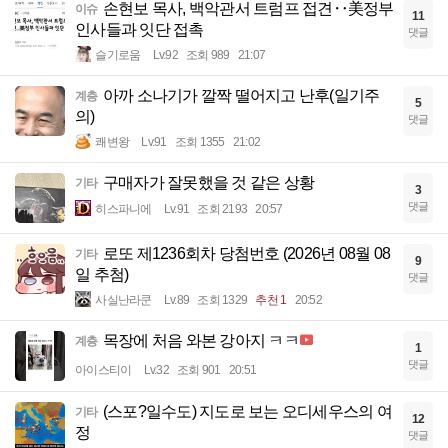
손현보 목사, 백악관서 트럼프 접견‥美정부
이슈
11
인사들과 잇단 접촉
댓글
슬기로움
Lv.92
조회 989
21:07
아까 소나기가 깔짝 떨어지고 난후(일기주
계층
5
의)
댓글
쾌변왕
Lv.91
조회 1355
21:02
구매자가 잘못했을 것 같은 상황
기타
3
댓글
히스파니에
Lv.91
조회 2193
20:57
로또 제1236회차 당첨번호 (2026년 08월 08
기타
9
일 추첨)
댓글
사실난라쿤
Lv.89
조회 1329
추천 1
20:52
목장에 처음 와본 강아지 ㅋㅋ
계층
1
댓글
아이스티이
Lv.32
조회 901
20:51
(스포?일수도) 지도로 보는 오디세우스의 여
기타
12
정
댓글