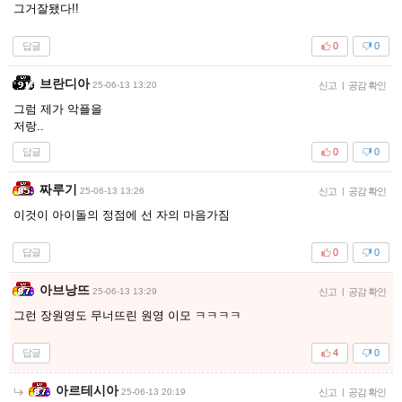
그거잘됐다!!
답글
0
0
브란디아
25-06-13 13:20
신고
|
공감 확인
그럼 제가 악플을
저랑..
답글
0
0
짜루기
25-06-13 13:26
신고
|
공감 확인
이것이 아이돌의 정점에 선 자의 마음가짐
답글
0
0
아브낭뜨
25-06-13 13:29
신고
|
공감 확인
그런 장원영도 무너뜨린 원영 이모 ㅋㅋㅋㅋ
답글
4
0
아르테시아
25-06-13 20:19
신고
|
공감 확인