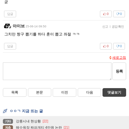
굳
답글
0
0
아이브
25-06-14 09:50
신고
|
공감 확인
그치만 짱구 뽑기를 하다 훈이 뽑고 좌절 ㅋㅋ
답글
0
0
새로고침
등록
목록
본문
이전
다음
댓글보기
ㅇㅇㄱ 지금 뜨는 글
강릉시내 현상황
[22]
기타
해수욕장 짜파게티 4만원 논란
[21]
계층