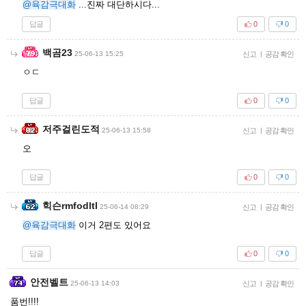
@육감극대화
...진짜 대단하시다...
답글
0
0
백곰23
25-06-13 15:25
신고
|
공감 확인
ㅇㄷ
답글
0
0
저주걸린도적
25-06-13 15:58
신고
|
공감 확인
오
답글
0
0
힉슨rmfodltl
25-06-14 08:29
신고
|
공감 확인
@육감극대화
이거 2편도 있어요
답글
0
0
안전벨트
25-06-13 14:03
신고
|
공감 확인
품번!!!!