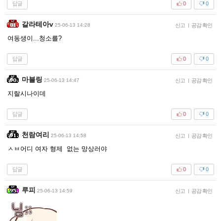
답글
0
0
갈라테아v
25-06-13 14:28
신고
|
공감 확인
여동생이...청소를?
답글
0
0
마블링
25-06-13 14:47
신고
|
공감 확인
지랄시나이데
답글
0
0
천람여리
25-06-13 14:58
신고
|
공감 확인
ㅅㅂ어디 여자 형제 없는 망상러야
답글
0
0
루피
25-06-13 14:59
신고
|
공감 확인