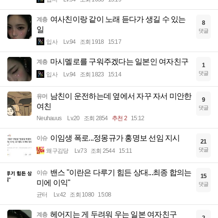
여사친이랑 같이 노래 듣다가 생길 수 있는
계층
8
일
댓글
입사
Lv.94
조회 1918
15:17
마시멜로를 구워주겠다는 일본인 여자친구
계층
1
댓글
입사
Lv.94
조회 1823
15:14
남친이 운전하는데 옆에서 자꾸 자서 미안한
유머
9
여친
댓글
Neuhauus
Lv.20
조회 2854
추천 2
15:12
이임생 폭로...정몽규가 홍명보 선임 지시
이슈
21
댓글
왜구김당
Lv.73
조회 2544
15:11
밴스 "이란은 다루기 힘든 상대...최종 합의는
이슈
15
미에 이익"
댓글
균터
Lv.42
조회 1080
15:08
헤어지는 게 두려워 우는 일본 여자친구
계층
2