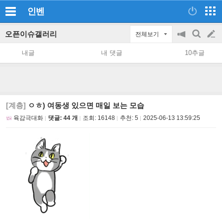
인벤
오픈이슈갤러리
전체보기
공
검
글
지
색
내글
내 댓글
10추글
on/off
쓰
기
[계층]
ㅇㅎ) 여동생 있으면 매일 보는 모습
육감극대화
댓글: 44 개
조회:
16148
추천:
5
2025-06-13 13:59:25