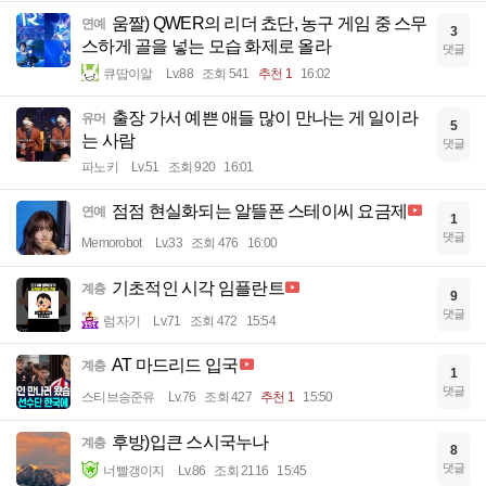
움짤) QWER의 리더 쵸단, 농구 게임 중 스무
연예
3
스하게 골을 넣는 모습 화제로 올라
댓글
큐땁이알
Lv.88
조회 541
추천 1
16:02
출장 가서 예쁜 애들 많이 만나는 게 일이라
유머
5
는 사람
댓글
파노키
Lv.51
조회 920
16:01
점점 현실화되는 알뜰폰 스테이씨 요금제
연예
1
댓글
Memorobot
Lv.33
조회 476
16:00
기초적인 시각 임플란트
계층
9
댓글
럼자기
Lv.71
조회 472
15:54
AT 마드리드 입국
계층
1
댓글
스티브승준유
Lv.76
조회 427
추천 1
15:50
후방)입큰 스시국누나
계층
8
댓글
너빨갱이지
Lv.86
조회 2116
15:45