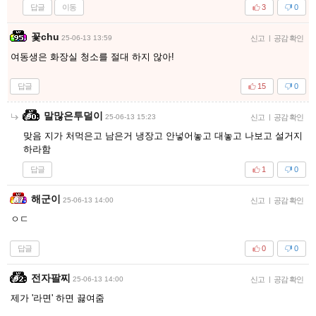
답글
이동
3
0
꽃chu
25-06-13 13:59
신고
|
공감 확인
여동생은 화장실 청소를 절대 하지 않아!
답글
15
0
말많은투덜이
25-06-13 15:23
신고
|
공감 확인
맞음 지가 처먹은고 남은거 냉장고 안넣어놓고 대놓고 나보고 설거지
하라함
답글
1
0
해군이
25-06-13 14:00
신고
|
공감 확인
ㅇㄷ
답글
0
0
전자팔찌
25-06-13 14:00
신고
|
공감 확인
제가 '라면' 하면 끓여줌