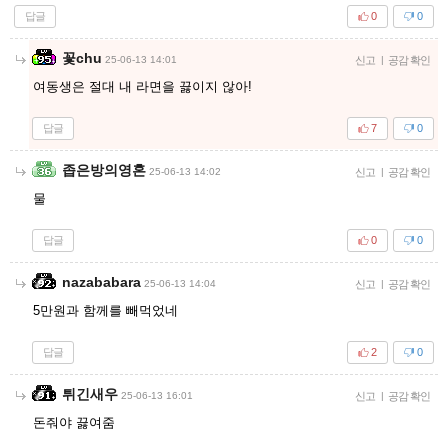
답글
0
0
꽃chu
25-06-13 14:01
신고
|
공감 확인
여동생은 절대 내 라면을 끓이지 않아!
답글
7
0
좁은방의영혼
25-06-13 14:02
신고
|
공감 확인
물
답글
0
0
nazababara
25-06-13 14:04
신고
|
공감 확인
5만원과 함께를 빼먹었네
답글
2
0
튀긴새우
25-06-13 16:01
신고
|
공감 확인
돈줘야 끓여줌