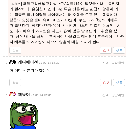
tachi~ | 왜들그리애낳고있섬 ~주7회출산하는암컷들~ 라는 동인지
가 원작이다. 음침한 미소녀라면 무슨 짓을 해도 괜찮지 않을까 라
는 작품도 국내 씹덕들 사이에서는 꽤 호평을 주고 있는 작품이다.
본문의 영상은 텐마 유이, 미즈키 야요이, 쿠도 라라 3명의 여배우
가 출연한다. 하지만 텐마 유이 ㅅㅅ씬만 나오며 미즈키 야요이, 쿠
도 라라 배우의 ㅅㅅ씬은 나오지 않아 많은 남성팬의 아쉬움을 샀
다. 원작 내용을 봐서는 후속작이 나오걸로 예상되며 후속작에는 나머
지 배우들의 ㅅㅅ씬도 나오지 않을까 내심 기대가 된다.
답글
3
0
레디에이션
25-06-13 14:36
신고
|
공감 확인
아 어디서 본거다 했는데
답글
0
0
쌕유이
25-06-13 15:05
신고
|
공감 확인