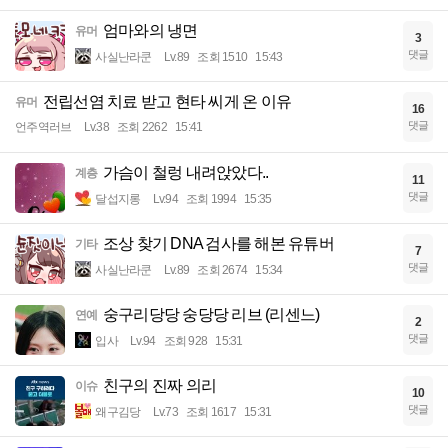
엄마와의 냉면
유머
3
댓글
사실난라쿤
Lv.89
조회 1510
15:43
전립선염 치료 받고 현타 씨게 온 이유
유머
16
댓글
언주역러브
Lv.38
조회 2262
15:41
가슴이 철렁 내려앉았다..
계층
11
댓글
달섭지롱
Lv.94
조회 1994
15:35
조상 찾기 DNA 검사를 해본 유튜버
기타
7
댓글
사실난라쿤
Lv.89
조회 2674
15:34
숭구리당당 숭당당 리브 (리센느)
연예
2
댓글
입사
Lv.94
조회 928
15:31
친구의 진짜 의리
이슈
10
댓글
왜구김당
Lv.73
조회 1617
15:31