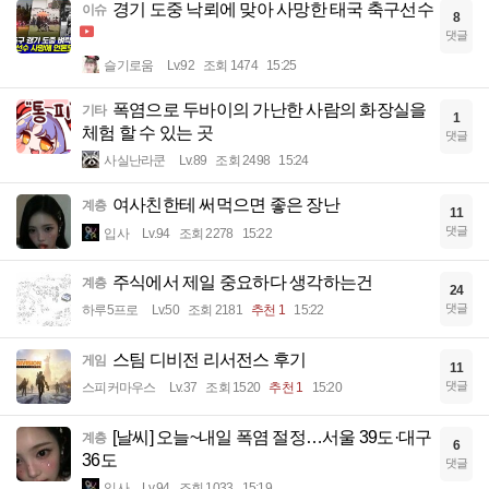
경기 도중 낙뢰에 맞아 사망한 태국 축구선수
이슈
8
댓글
슬기로움
Lv.92
조회 1474
15:25
폭염으로 두바이의 가난한 사람의 화장실을
기타
1
체험 할 수 있는 곳
댓글
사실난라쿤
Lv.89
조회 2498
15:24
여사친한테 써먹으면 좋은 장난
계층
11
댓글
입사
Lv.94
조회 2278
15:22
주식에서 제일 중요하다 생각하는건
계층
24
댓글
하루5프로
Lv.50
조회 2181
추천 1
15:22
스팀 디비전 리서전스 후기
게임
11
댓글
스피커마우스
Lv.37
조회 1520
추천 1
15:20
[날씨] 오늘~내일 폭염 절정…서울 39도·대구
계층
6
36도
댓글
입사
Lv.94
조회 1033
15:19