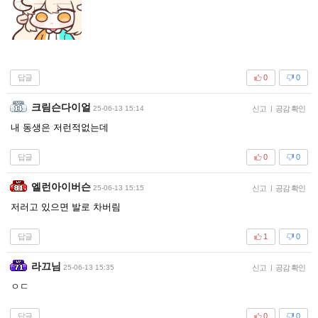
답글
0
0
크림슨다이얼
25-06-13 15:14
신고
|
공감 확인
내 동생은 저런적없는데
답글
0
0
엘런아이버슨
25-06-13 15:15
신고
|
공감 확인
저러고 있으면 발로 차버림
답글
1
0
라끄님
25-06-13 15:35
신고
|
공감 확인
ㅇㄷ
답글
0
0