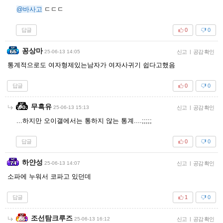
@바사고
ㄷㄷㄷ
답글
0
0
꽁상마
25-06-13 14:05
신고
|
공감 확인
통계적으로도 여자형제있는남자가 여자사귀기 쉽다고했음
답글
0
0
무흑유
25-06-13 15:13
신고
|
공감 확인
...하지만 오이갤에서는 통하지 않는 통계....;;;;;
답글
0
0
하얀성
25-06-13 14:07
신고
|
공감 확인
소파에 누워서 코파고 있던데
답글
1
0
조선탐크루즈
25-06-13 16:12
신고
|
공감 확인