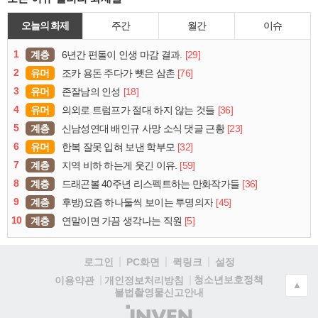
오늘의 화제
주간
월간
이슈
1
계층
[29]
6년간 편돌이 인생 마감 결과.
2
유머
[76]
조카 용돈 주다가 뺏은 삼촌
3
유머
[18]
존잘남의 인성
4
유머
[36]
의외로 트럼프가 절대 하지 않는 것들
5
계층
[23]
신남성연대 배인규 사망 소식 댓글 근황
6
유머
[32]
한복 잘못 입혀 보낸 학부모
7
계층
[59]
지역 비하 하는게 웃긴 이유.
8
계층
[36]
드래곤볼 40주년 리스펙트하는 만화작가들
9
계층
[45]
후방)요즘 하나둘씩 보이는 투명의자
10
계층
[5]
연말이면 가끔 생각나는 직원
로그인
PC화면
퀵링크
설정
청소년보호정책
이용약관
개인정보처리방침
▲
불법촬영물신고안내
(주)