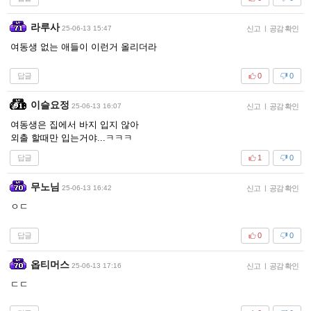
라루사
25-06-13 15:47
신고
|
공감 확인
여동생 없는 애들이 이런거 올리더라
답글
0
0
이슬요정
25-06-13 16:07
신고
|
공감 확인
여동생은 집에서 바지 입지 않아
외출 할때만 입는거야...ㅋㅋㅋ
답글
1
0
무노님
25-06-13 16:42
신고
|
공감 확인
ㅇㄷ
답글
0
0
옵티머스
25-06-13 17:16
신고
|
공감 확인
ㄷㄷ