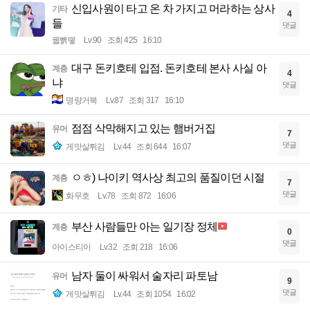
신입사원이 타고 온 차 가지고 머라하는 상사
기타
4
들
댓글
꿻뻵뗗
Lv.90
조회 425
16:10
대구 돈키호테 입점. 돈키호테 본사 사실 아
계층
4
냐
댓글
명량거북
Lv.87
조회 317
16:10
점점 삭막해지고 있는 햄버거집
유머
7
댓글
게맛살튀김
Lv.44
조회 644
16:07
ㅇㅎ) 나이키 역사상 최고의 품질이던 시절
계층
7
댓글
화무호
Lv.78
조회 872
16:06
부산 사람들만 아는 일기장 정체
계층
0
댓글
아이스티이
Lv.32
조회 218
16:06
남자 둘이 싸워서 술자리 파토남
유머
9
댓글
게맛살튀김
Lv.44
조회 1054
16:02