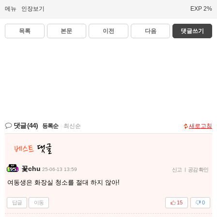
메뉴
인장보기
EXP 2%
목록
본문
이전
다음
댓글쓰기
댓글
(44)
등록순
|
최신순
새로고침
꽃chu
25-06-13 13:59
신고
|
공감 확인
여동생은 화장실 청소를 절대 하지 않아!
답글
이동
15
0