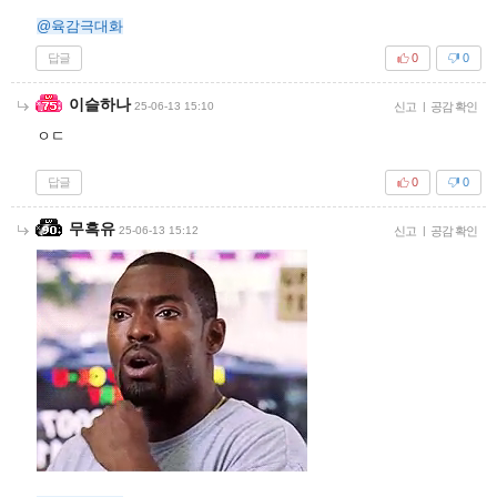
@육감극대화
답글
0
0
이슬하나
25-06-13 15:10
신고
|
공감 확인
ㅇㄷ
답글
0
0
무흑유
25-06-13 15:12
신고
|
공감 확인