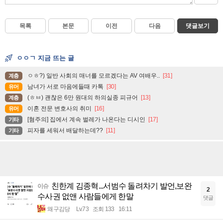
목록
본문
이전
다음
댓글보기
ㅇㅇㄱ 지금 뜨는 글
ㅇㅎ?) 일반 사회의 매너를 모르겠다는 AV 여배우..
[31]
계층
남녀가 서로 마음에들때 카톡
[30]
유머
(ㅎㅂ) 괜찮은 6만 원대의 하의실종 피규어
[13]
계층
이혼 전문 변호사의 취미
[16]
유머
[혐주의] 집에서 계속 벌레가 나온다는 디시인
[17]
기타
피자를 세워서 배달하는데??
[11]
기타
친한계 김종혁...서범수 돌려차기 발언,보완
이슈
2
수사권 없앤 사람들에게 한말
댓글
왜구김당
Lv.73
조회 133
16:11