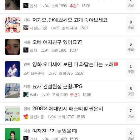
댓글
입사
Lv.94
조회 1996
추천 1
15:08
저기요, 안예쁘세요 고개 숙여보세요
기타
8
댓글
사실난라쿤
Lv.89
조회 2404
15:07
오빠 여자친구 있어요??
계층
6
댓글
입사
Lv.94
조회 1901
15:07
영화 오디세이 보면 더 와닿는다는 노래
연예
1
댓글
스티브승준유
Lv.76
조회 895
15:07
요새 건설현장 근황.JPG
계층
8
댓글
Earth
Lv.96
조회 2569
추천 1
15:06
260804 체대입시 패스티벌 권은비
연예
7
댓글
달섭지롱
Lv.94
조회 1737
15:05
여자친구가 늦었을 때
계층
2
댓글
입사
Lv.94
조회 1429
15:05