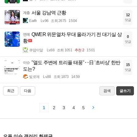
서울 강남역 근황
계층
12
댓글
Earth
Lv.96
조회 2675
15:04
QWER 위문열차 무대 올라가기 전 대기실 상
연예
0
황
댓글
큐땁이알
Lv.88
조회 1051
추천 2
15:01
"열도 주변에 트리플 태풍"‥日 '초비상' 한반
이슈
15
도는?
댓글
빛로제
Lv.88
조회 1873
14:59
최근
다음
검색
글쓰기
1
2
3
4
5
오픈 이슈 갤러리 화제글