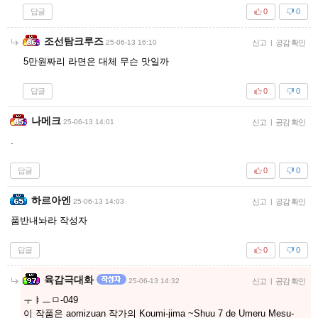
답글
0
0
조선탐크루즈
25-06-13 16:10
신고
|
공감 확인
5만원짜리 라면은 대체 무슨 맛일까
답글
0
0
나메크
25-06-13 14:01
신고
|
공감 확인
.
답글
0
0
하르아엔
25-06-13 14:03
신고
|
공감 확인
품반내놔라 작성자
답글
0
0
육감극대화
25-06-13 14:32
신고
|
공감 확인
ㅜㅑㅡㅁ-049
이 작품은 aomizuan 작가의 Koumi-jima ~Shuu 7 de Umeru Mesu-