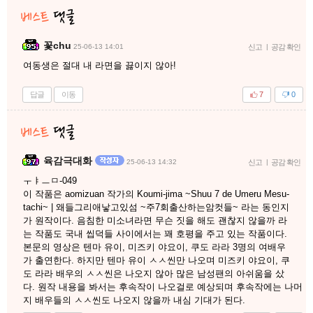
꽃chu
25-06-13 14:01
신고
|
공감 확인
여동생은 절대 내 라면을 끓이지 않아!
답글
이동
7
0
육감극대화
25-06-13 14:32
신고
|
공감 확인
ㅜㅑㅡㅁ-049
이 작품은 aomizuan 작가의 Koumi-jima ~Shuu 7 de Umeru Mesu-
tachi~ | 왜들그리애낳고있섬 ~주7회출산하는암컷들~ 라는 동인지
가 원작이다. 음침한 미소녀라면 무슨 짓을 해도 괜찮지 않을까 라
는 작품도 국내 씹덕들 사이에서는 꽤 호평을 주고 있는 작품이다.
본문의 영상은 텐마 유이, 미즈키 야요이, 쿠도 라라 3명의 여배우
가 출연한다. 하지만 텐마 유이 ㅅㅅ씬만 나오며 미즈키 야요이, 쿠
도 라라 배우의 ㅅㅅ씬은 나오지 않아 많은 남성팬의 아쉬움을 샀
다. 원작 내용을 봐서는 후속작이 나오걸로 예상되며 후속작에는 나머
지 배우들의 ㅅㅅ씬도 나오지 않을까 내심 기대가 된다.