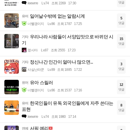
댓글
Ieewrre
Lv.74
조회 2269
17:30
일어날수밖에 없는 알람시계
유머
5
댓글
너빨갱이지
Lv.86
조회 1787
17:25
우리나라 사람들이 서양입맛으로 바뀌던 시
기타
15
기
댓글
옆사마
Lv.87
조회 2555
17:23
정신나간 인간이 얼마나 많으면...
기타
3
댓글
사실난라쿤
Lv.89
조회 1885
17:22
유아 스릴러
유머
12
댓글
너빨갱이지
Lv.86
조회 1537
17:16
한국인들이 유독 외국인들에게 자주 쓴다는
유머
8
표현
댓글
Ieewrre
Lv.74
조회 1980
17:14
서핑 예리
연예