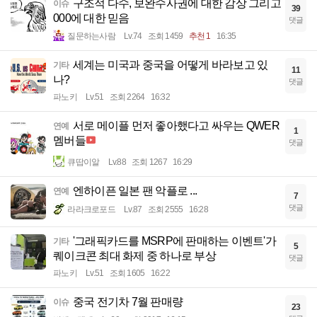
구조적 다수, 보완수사권에 대한 감상 그리고
이슈
39
000에 대한 믿음
댓글
질문하는사람
Lv.74
조회 1459
추천 1
16:35
세계는 미국과 중국을 어떻게 바라보고 있
기타
11
나?
댓글
파노키
Lv.51
조회 2264
16:32
서로 메이플 먼저 좋아했다고 싸우는 QWER
연예
1
멤버들
댓글
큐땁이알
Lv.88
조회 1267
16:29
엔하이픈 일본 팬 악플로 ...
연예
7
댓글
라라크로포드
Lv.87
조회 2555
16:28
'그래픽카드를 MSRP에 판매하는 이벤트'가
기타
5
퀘이크콘 최대 화제 중 하나로 부상
댓글
파노키
Lv.51
조회 1605
16:22
중국 전기차 7월 판매량
이슈
23