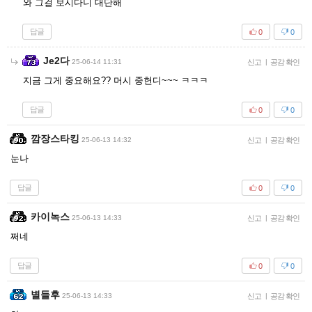
와 그걸 보시다니 대단해
답글
0
0
Je2다
25-06-14 11:31
신고
|
공감 확인
지금 그게 중요해요?? 머시 중헌디~~~ ㅋㅋㅋ
답글
0
0
깜장스타킹
25-06-13 14:32
신고
|
공감 확인
눈나
답글
0
0
카이녹스
25-06-13 14:33
신고
|
공감 확인
쩌네
답글
0
0
별들후
25-06-13 14:33
신고
|
공감 확인