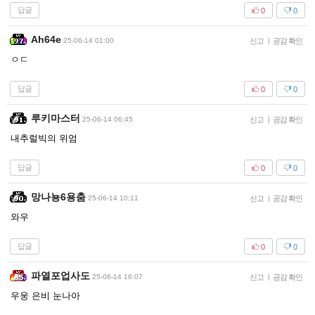
답글
0
0
Ah64e
25-06-14 01:00
신고
|
공감 확인
ㅇㄷ
답글
0
0
루키마스터
25-06-14 06:45
신고
|
공감 확인
내추럴빅의 위엄
답글
0
0
망나뇽6용춤
25-06-14 10:11
신고
|
공감 확인
와우
답글
0
0
파열포업사도
25-06-14 16:07
신고
|
공감 확인
우웅 은비 눈나아