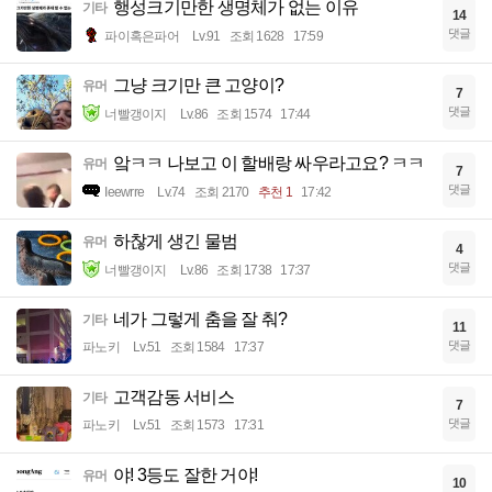
행성크기만한 생명체가 없는 이유
기타
14
댓글
파이혹은파어
Lv.91
조회 1628
17:59
그냥 크기만 큰 고양이?
유머
7
댓글
너빨갱이지
Lv.86
조회 1574
17:44
앜ㅋㅋ 나보고 이 할배랑 싸우라고요? ㅋㅋ
유머
7
댓글
Ieewrre
Lv.74
조회 2170
추천 1
17:42
하찮게 생긴 물범
유머
4
댓글
너빨갱이지
Lv.86
조회 1738
17:37
네가 그렇게 춤을 잘 춰?
기타
11
댓글
파노키
Lv.51
조회 1584
17:37
고객감동 서비스
기타
7
댓글
파노키
Lv.51
조회 1573
17:31
야! 3등도 잘한 거야!
유머
10