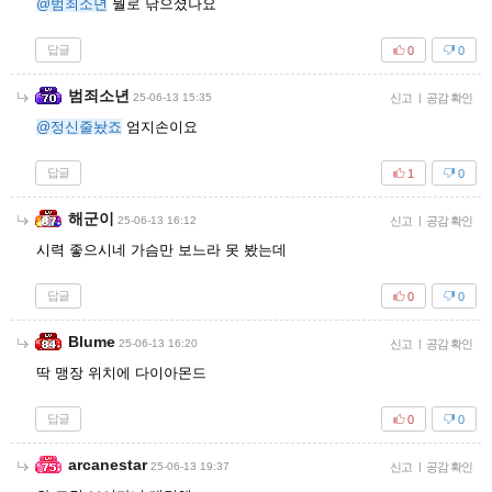
@범죄소년
뭘로 닦으셨나요
답글
0
0
범죄소년
25-06-13 15:35
신고
|
공감 확인
@정신줄놨죠
엄지손이요
답글
1
0
해군이
25-06-13 16:12
신고
|
공감 확인
시력 좋으시네 가슴만 보느라 못 봤는데
답글
0
0
Blume
25-06-13 16:20
신고
|
공감 확인
딱 맹장 위치에 다이아몬드
답글
0
0
arcanestar
25-06-13 19:37
신고
|
공감 확인