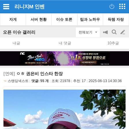
리니지M
인벤
자게
서버 현황
이슈 토론
팁과 노하우
득템 자랑
오픈 이슈 갤러리
전체보기
공
검
글
지
색
내글
내 댓글
10추글
on/off
쓰
기
[연예]
ㅇㅎ 권은비 인스타 한장
스탠딩넥스트
댓글: 55 개
조회:
21978
추천:
17
2025-06-13 14:30:36