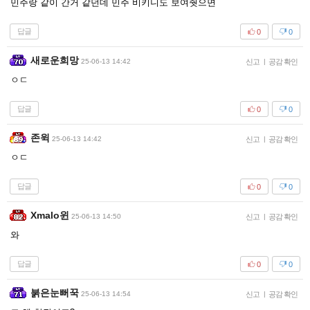
민주랑 같이 간거 같던데 민주 비키니도 보여줫으면
답글
0
0
새로운희망
25-06-13 14:42
신고
|
공감 확인
ㅇㄷ
답글
0
0
존윅
25-06-13 14:42
신고
|
공감 확인
ㅇㄷ
답글
0
0
Xmalo윈
25-06-13 14:50
신고
|
공감 확인
와
답글
0
0
붉은눈뻐꾹
25-06-13 14:54
신고
|
공감 확인