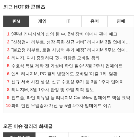
최근 HOT한 콘텐츠
린M
게임
IT
유머
연예
1
9주년 리니지M의 신의 한 수, BM 장비 아데나 판매 예고
2
"신성검사 리부트, 성장 특화 신규 서버" 리니지M 3월 업데이트 예고
3
"불요정 리부트, 로컬 사냥터 추가 예정" 리니지M 9주년 업데이트 예고
4
리니지, 다시 증명하다 ② - 되찾은 모바일 왕좌
5
수호석 특별 제작 전 가성비 확인 필수! 3월 2주차 업데이트 이슈
6
엔씨 리니지M, PC 결제 병행에도 모바일 '매출 1위' 탈환
7
신규 서버 사전 생성, 신규 수호성 추가 등 3월 1주차 업데이트 이슈
8
리니지M, 8월 1주차 한정 및 주말 제작 정보
9
진드슬, 라던 리뉴얼 등 리니지M ContiNew 업데이트 핵심 요약
10
파티 던전 무임승차 개선 등 5월 4주차 업데이트 이슈
오픈 이슈 갤러리 화제글