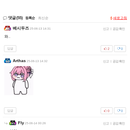
댓글
(55)
등록순
|
최신순
새로고침
베시두즈
25-06-13 14:31
신고
|
공감 확인
와..
답글
2
0
Arthas
25-06-13 14:32
신고
|
공감 확인
답글
0
0
Fly
25-06-14 00:26
신고
|
공감 확인