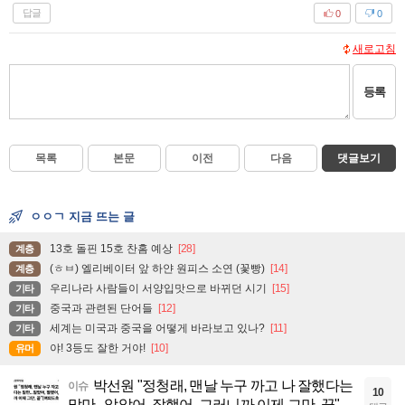
답글
0
0
새로고침
등록
목록
본문
이전
다음
댓글보기
ㅇㅇㄱ 지금 뜨는 글
13호 돌핀 15호 찬홈 예상
[28]
계층
(ㅎㅂ) 엘리베이터 앞 하얀 원피스 소연 (꽃빵)
[14]
계층
우리나라 사람들이 서양입맛으로 바뀌던 시기
[15]
기타
중국과 관련된 단어들
[12]
기타
세계는 미국과 중국을 어떻게 바라보고 있나?
[11]
기타
야! 3등도 잘한 거야!
[10]
유머
박선원 "정청래, 맨날 누구 까고 나 잘했다는
이슈
10
말만...알았어, 잘했어, 그러니까 이제 그만, 끝"