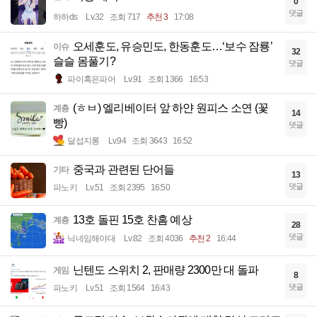
0
댓글
하하ds
Lv.32
조회 717
추천 3
17:08
오세훈도, 유승민도, 한동훈도…‘보수 잠룡’
이슈
32
슬슬 몸풀기?
댓글
파이혹은파어
Lv.91
조회 1366
16:53
(ㅎㅂ) 엘리베이터 앞 하얀 원피스 소연 (꽃
계층
14
빵)
댓글
달섭지롱
Lv.94
조회 3643
16:52
중국과 관련된 단어들
기타
13
댓글
파노키
Lv.51
조회 2395
16:50
13호 돌핀 15호 찬홈 예상
계층
28
댓글
닉네임해야대
Lv.82
조회 4036
추천 2
16:44
닌텐도 스위치 2, 판매량 2300만 대 돌파
게임
8
댓글
파노키
Lv.51
조회 1564
16:43