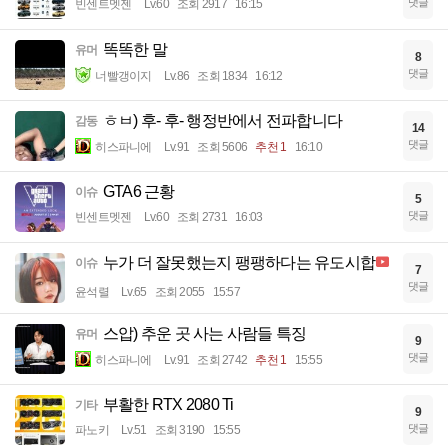
댓글
빈센트멧젠
Lv.60
조회 2917
16:15
똑똑한 말
유머
8
댓글
너빨갱이지
Lv.86
조회 1834
16:12
ㅎㅂ) 후- 후- 행정반에서 전파합니다
감동
14
댓글
히스파니에
Lv.91
조회 5606
추천 1
16:10
GTA6 근황
이슈
5
댓글
빈센트멧젠
Lv.60
조회 2731
16:03
누가 더 잘못했는지 팽팽하다는 유도시합
이슈
7
댓글
윤석렬
Lv.65
조회 2055
15:57
스압) 추운 곳 사는 사람들 특징
유머
9
댓글
히스파니에
Lv.91
조회 2742
추천 1
15:55
부활한 RTX 2080 Ti
기타
9
댓글
파노키
Lv.51
조회 3190
15:55