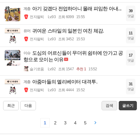
아기 갖겠다 전업하더니 몰래 피임한 아내...
계층
39
댓글
전자팔찌
Lv.93
조회 6099
15:55
귀여운 스타일의 일본인 여친 체감.
유머
11
댓글
전자팔찌
Lv.93
조회 3452
15:53
도심의 어르신들이 무더위 쉼터에 안가고 공
이슈
17
항으로 모이는 이유
댓글
슬기로움
Lv.92
조회 1547
추천 1
15:52
아줌마들의 엘리베이터 대격투.
계층
31
댓글
전자팔찌
Lv.93
조회 4444
15:52
최근
다음
검색
글쓰기
1
2
3
4
5