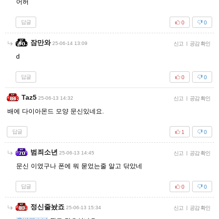
어허
답글
0
0
잠만와
25-06-14 13:09
신고
|
공감 확인
d
답글
0
0
Taz5
25-06-13 14:32
신고
|
공감 확인
배에 다이아몬드 모양 문신있네요.
답글
1
0
범죄소년
25-06-13 14:45
신고
|
공감 확인
문신 이였구나 폰에 뭐 묻었는줄 알고 닦았네
답글
0
0
정신줄놨죠
25-06-13 15:34
신고
|
공감 확인