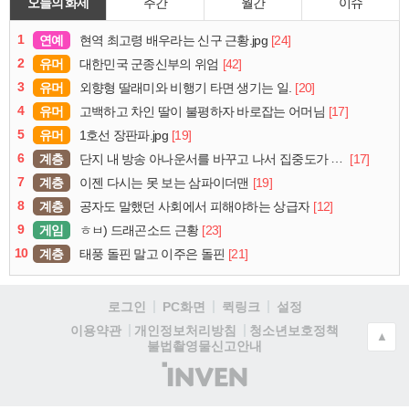
오늘의 화제
주간
월간
이슈
1
연예
[24]
현역 최고령 배우라는 신구 근황.jpg
2
유머
[42]
대한민국 군종신부의 위엄
3
유머
[20]
외향형 딸래미와 비행기 타면 생기는 일.
4
유머
[17]
고백하고 차인 딸이 불평하자 바로잡는 어머님
5
유머
[19]
1호선 장판파.jpg
6
계층
[17]
단지 내 방송 아나운서를 바꾸고 나서 집중도가 확 올라갔다는 한 아파트의 안내방송
7
계층
[19]
이젠 다시는 못 보는 삼파이더맨
8
계층
[12]
공자도 말했던 사회에서 피해야하는 상급자
9
게임
[23]
ㅎㅂ) 드래곤소드 근황
10
계층
[21]
태풍 돌핀 말고 이주은 돌핀
로그인
PC화면
퀵링크
설정
청소년보호정책
이용약관
개인정보처리방침
▲
불법촬영물신고안내
(주)
인
벤