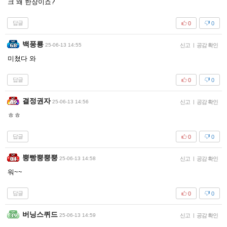
크 왜 한장이죠?
답글
0
0
백풍룡
25-06-13 14:55
신고
|
공감 확인
미쳤다 와
답글
0
0
결정권자
25-06-13 14:56
신고
|
공감 확인
ㅎㅎ
답글
0
0
뿡빵뿡뿡뿡
25-06-13 14:58
신고
|
공감 확인
워~~
답글
0
0
버닝스퀴드
25-06-13 14:59
신고
|
공감 확인