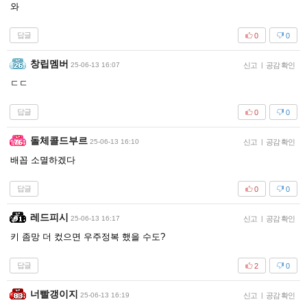
와
답글
0
0
창립멤버
25-06-13 16:07
신고
|
공감 확인
ㄷㄷ
답글
0
0
돌체콜드부르
25-06-13 16:10
신고
|
공감 확인
배꼽 소멸하겠다
답글
0
0
레드피시
25-06-13 16:17
신고
|
공감 확인
키 좀망 더 컸으면 우주정복 했을 수도?
답글
2
0
너빨갱이지
25-06-13 16:19
신고
|
공감 확인