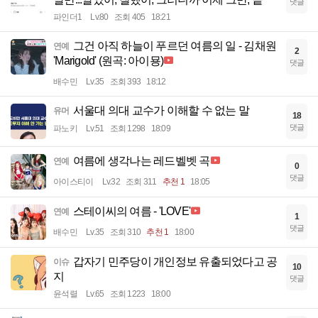
댓글
파인더1
Lv.80
조회 405
18:21
그건 아직 하늘이 푸르던 여름의 일 - 김채원
연예
2
'Marigold' (원곡: 아이묭)
댓글
배수민
Lv.35
조회 393
18:12
서울대 의대 교수가 이해할 수 없는 말
유머
18
댓글
파노키
Lv.51
조회 1298
18:09
여름에 생각나는 레드벨벳 곡
연예
0
댓글
아이스티이
Lv.32
조회 311
추천 1
18:05
스테이씨의 여름 - 'LOVE'
연예
1
댓글
배수민
Lv.35
조회 310
추천 1
18:00
갑자기 민주당이 개인정보 유출되었다고 공
이슈
10
지
댓글
윤석렬
Lv.65
조회 1223
18:00