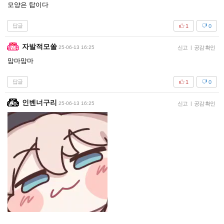
모양은 탑이다
답글
1
0
자발적모쏠
25-06-13 16:25
신고
|
공감 확인
맘마맘마
답글
1
0
인벤너구리
25-06-13 16:25
신고
|
공감 확인