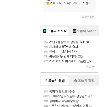
2000이니
·
오너드라이버 차벤러
새로고침
오늘의 치지직
오늘의 SOOP
26년 7월 팔로우 상승량 TOP 30 - 월간 치지직
잡담
치지직 애플TV 앱 출시
정보
룩삼 니니 초대석 안내
정보
봉누도2 두 번째 티저 - 일상
클립
2026 치지직 이리대회 오픈컵 안내
정보
더보기+
오늘의 팟벤
오늘의 핫벤
공명자 모먼트 | 수수
명조
60프레임 나오는데 정상일까요?
레퀴엠
동해바다 추암해수욕장
여행
무한대 아난타가 넷이즈 어플 달력에 일정 등록
섭컬겜