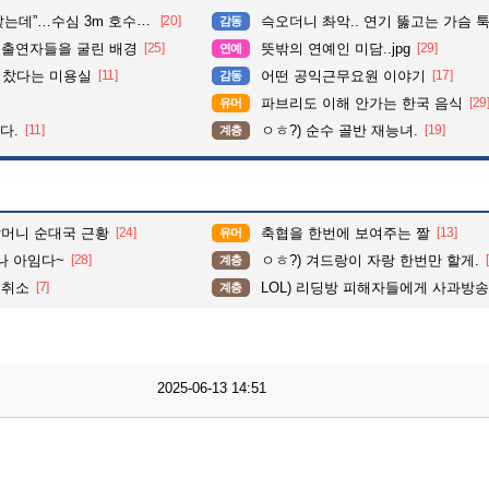
심 3m 호수 뛰어든 60대 의인
[20]
슥오더니 촤악.. 연기 뚫고는 가슴 툭툭.. 지나가
감동
 출연자들을 굴린 배경
[25]
뜻밖의 연예인 미담..jpg
[29]
연예
다 찼다는 미용실
[11]
어떤 공익근무요원 이야기
[17]
감동
파브리도 이해 안가는 한국 음식
[29
유머
다.
[11]
ㅇㅎ?) 순수 골반 재능녀.
[19]
계층
할머니 순대국 근황
[24]
축협을 한번에 보여주는 짤
[13]
유머
 나 아임다~
[28]
ㅇㅎ?) 겨드랑이 자랑 한번만 할게.
계층
 취소
[7]
LOL) 리딩방 피해자들에게 사과방
계층
2025-06-13 14:51