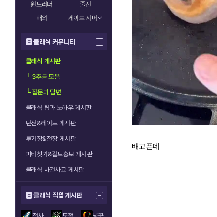
윈드러너
줄진
해외
게이트 서버
클래식 커뮤니티
클래식 게시판
└
3추글 모음
└
질문과 답변
클래식 팁과 노하우 게시판
던전&레이드 게시판
투기장&전장 게시판
​배고픈데
파티찾기&길드홍보 게시판
클래식 사건사고 게시판
클래식 직업 게시판
전사
도적
냥꾼