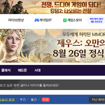
X
최대 90% 할인
라이브/영상
게이밍/IT
게임스토어
8월 프로모션
클래식
애드온
시대
 보고 싶은 유머 글이나 이미지를 올려보세요!
오늘의 화제
주간
월간
이슈
지난 화제