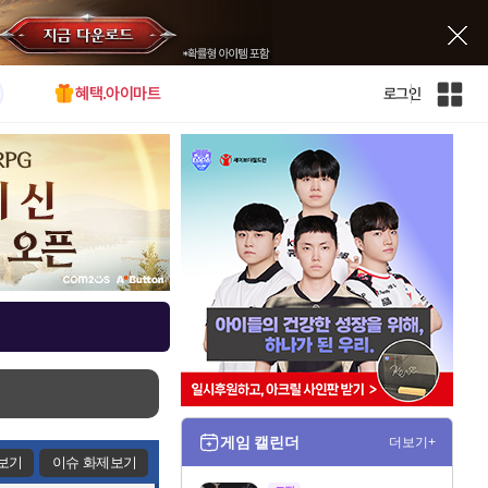
혜택.아이마트
로그인
인
벤
전
체
사
이
트
맵
게임 캘린더
더보기+
보기
이슈 화제보기