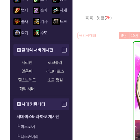
법사
흑마
사제
목록
|
댓글(
26
)
술사
기사
드루
죽기
수도
5번
10번
클래식 서버 게시판
서리한
로크홀라
얼음피
라그나로스
힐스브래드
소금 평원
해외 서버
시대 커뮤니티
시대·마스터리·하코 게시판
└
하드코어
└
디스커버리