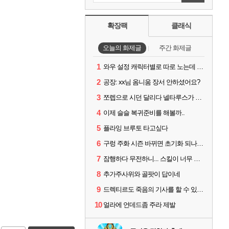
확장팩
클래식
오늘의 화제글
주간 화제글
1
와우 설정 캐릭터별로 따로 노는데 통일시키는법 있나요
2
공장: xx님 옴니움 장서 안하셨어요?
3
쪼렙으로 시던 달리다 넬타루스가 나오면 긴장해야 할 몹
4
이제 슬슬 복귀준비를 해볼까..
5
플라잉 브루토 타고싶다
6
구렁 주화 시즌 바뀌면 초기화 되나요?
7
잠행하다 무전하니... 스킬이 너무 많소...ㅠㅠ
8
추가주사위와 골팟이 답이네
9
드렉티르도 죽음의 기사를 할 수 있기를
10
얼라에 언데드좀 주라 제발