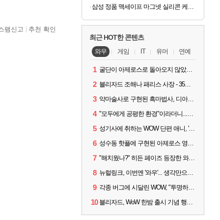
삼성 정품 맥세이프 마그넷 실리콘 케이스 커버 with 링 크림, 갤럭시Z 플립8
스팸신고
추천 확인
최근 HOT한 콘텐츠
와우
게임
IT
유머
연예
1
굴단이 아제로스로 돌아오지 않았다면? 와우 클래식+ 주목
2
블리자드 조해나 패리스 사장 - 35년 역사, 그리고 비전
3
악마술사로 구현된 흑마법사, 디아4 x 와우 콜라보 살펴보기
4
"모두에게 공평한 환경"이라더니...여전히 살아있는 애드온
5
성기사에 취하는 WOW 단편 애니, '신성한 모든 것'
6
성수동 핫플에 구현된 아제로스 영웅들의 안식처, WoW 홈스윗홈
7
"해치웠나?" 히든 페이즈 등장한 와우 '한밤', 세계 최초 킬은 '팀 리퀴드'
8
뉴럴링크, 이번엔 '와우'... 생각만으로 게임하는 시대 성큼
9
각종 버그에 시달린 WOW, "투명하고 신속한 소통과 대응 약속"
10
블리자드, WoW 한밤 출시 기념 행사 '홈스윗홈' 28일 개최