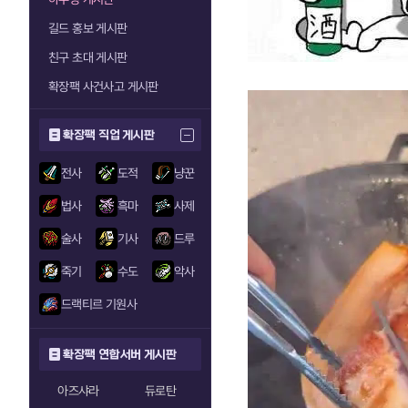
길드 홍보 게시판
친구 초대 게시판
확장팩 사건사고 게시판
확장팩 직업 게시판
전사
도적
냥꾼
법사
흑마
사제
술사
기사
드루
죽기
수도
악사
드랙티르 기원사
확장팩 연합서버 게시판
아즈샤라
듀로탄