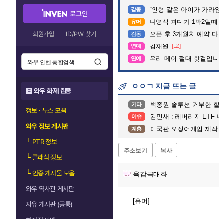
“인형 같은 아이가 가라앉는데”…수
감동
로그인
나영석 피디가 1박2일때
유머
회원가입
ID/PW 찾기
오픈 후 3개월치 예약 
감동
김채원
[12]
연예
우리 메이 절대 핫걸입니
연예
ㅇㅇㄱ 지금 뜨는 글
와우 화제 집중
백종원 솔루션 거부한 
기타
정보 · 뉴스 모음
김민새 : 레버리지 ETF
이슈
와우 정보 게시판
미국판 오징어게임 제작
계층
└
PTR 정보
주소보기
복사
└
클래식 정보
└
인증 게시물 모음
육감극대화
와우 역사관 게시판
[유머]
자유 게시판 (공통)