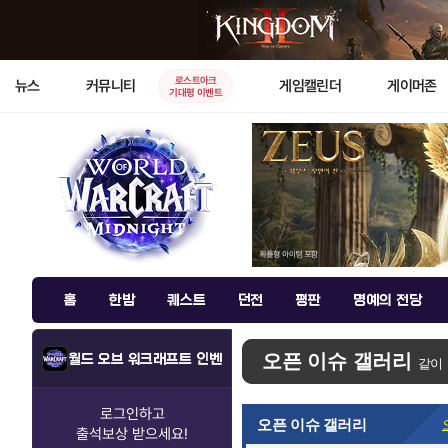
로스트아크
뉴스
커뮤니티
게임캘린더
게이머존
기대평 이벤트
홈
한밤
퀘스트
던전
평판
명예의 전당
오픈 이슈 갤러리
월드 오브 워크래프트 인벤
같이
로그인하고
오픈 이슈 갤러리
출석보상
받으세요!