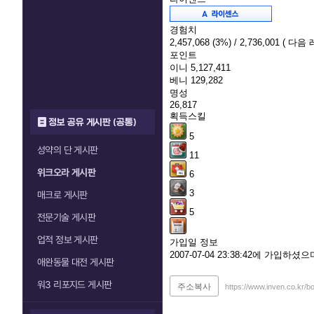
경험치
2,457,068
(3%)
/ 2,736,001
( 다음 
포인트
이니
5,127,411
베니
129,282
명성
26,817
획득스킬
정보 공유 게시판 (공통)
5
성약의 단 게시판
11
위크오라 게시판
6
3
매크로 게시판
5
전문기술 게시판
업적 정보 게시판
가입일 정보
2007-07-04 23:38:42에 가입하
애완동물 대전 게시판
워3 리포지드 게시판
주소복사
https://www.inven.co.kr/