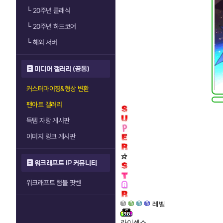
└
20주년 클래식
└
20주년 하드코어
└
해외 서버
미디어 갤러리 (공통)
커스터마이징&형상 변환
팬아트 갤러리
득템 자랑 게시판
이미지 링크 게시판
워크래프트 IP 커뮤니티
워크래프트 럼블 팟벤
레벨
라이센스