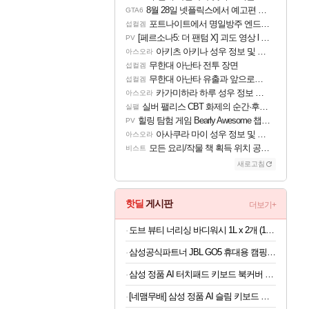
8월 28일 넷플릭스에서 예고편 공개 예정
GTA6
포트나이트에서 명일방주 엔드필드 [펠리카] 판매 예정
섭컬겜
[페르소나5: 더 팬텀 X] 괴도 영상 l 타카마키 안·댄싱 스타
PV
아키츠 아키나 성우 정보 및 주요 필모
아스오라
무한대 아난타 전투 장면
섭컬겜
무한대 아난타 유출과 앞으로의 예상 (루머)
섭컬겜
카가미하라 하루 성우 정보 및 주요 필모
아스오라
실버 팰리스 CBT 화제의 순간·후기 모음
실팰
힐링 탐험 게임 Bearly Awesome 챕터 1 트레일러
PV
아사쿠라 마이 성우 정보 및 주요 필모
아스오라
모든 요리/작물 책 획득 위치 공략 (36개) - 미식가 도전과제
비스트
새로고침
핫딜
게시판
더보기+
도브 뷰티 너리싱 바디워시 1L x 2개 (1개당 6,800원)
삼성공식파트너 JBL GO5 휴대용 캠핑용 블루투스 스피커 퍼플
삼성 정품 AI 터치패드 키보드 북커버 케이스 그레이, 갤럭시 탭 S11 울트라
[네맴무배] 삼성 정품 AI 슬림 키보드 북커버 케이스 블랙, 갤럭시 탭 S11