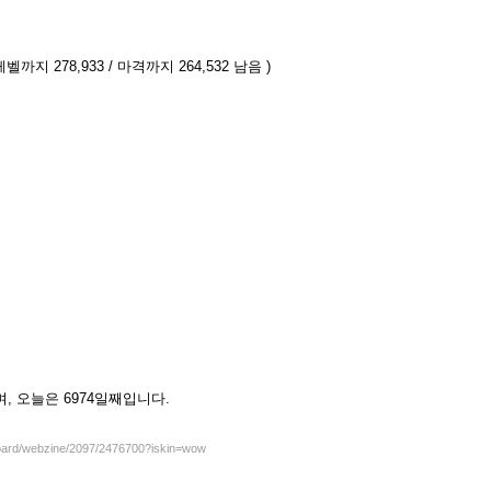
레벨까지 278,933 / 마격까지 264,532 남음 )
셨으며, 오늘은 6974일째입니다.
board/webzine/2097/2476700?iskin=wow