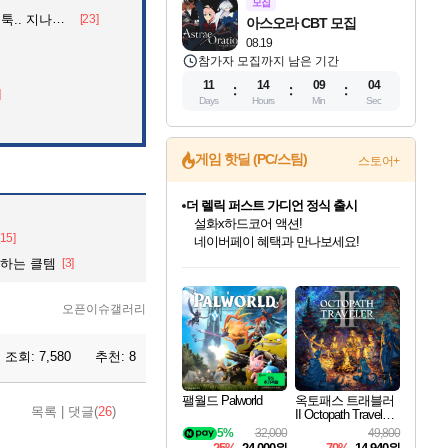
모집
던 아재의 정체
[23]
아스오라 CBT 모집
08.19
참가자 모집까지 남은 기간
11
14
09
03
]
Days
Hours
Min
Sec
게임 핫딜 (PC/스팀)
스토어+
더 렐릭 퍼스트 가디언 정식 출시
설화x하드코어 액션!
[15]
네이버페이 혜택과 만나보세요!
인벤게임즈 8월 특별 할인!
드래곤소드: 어웨이크닝 입점!
문명 7 특별 할인!
마블 투혼 파이팅 소울즈 정식출시!
귀무자: 검의 길 예약 판매 중!
비스트 오브 리인카네이션 정식 출시!
커세어 코브 출시 기념 할인!
베데스다 40주년 기념 할인 중!
캡콤 프렌차이즈 할인 진행 중!
캡콤 일부 상품 상시 할인
스타워즈 은하계 레이서
로블록스 기프트 카드 공식 입점
송하는 클템
[3]
인기 퍼블리셔 모음!
스팀으로 만나는 드래곤소드!
조선&고려 DLC 출시 예정
마블 히어로 총 출동&화려한 격투!
10% 할인과
게임프릭 신작 IP
해적'섬'을 발전시키자!
베데스다의 명작들을
몬헌, 바하 등 인기 IP를
몬헌 와일즈 & 드래곤즈 도그마2
인벤게임즈에서 10% 추가 적립
Robux를 가장 안전하고
최대 90% 할인가를 만나보세요!
네이버혜택과 함께 만나보세요!
50%할인&추가 적립까지!
네이버 포인트 혜택까지!
이니&베니 혜택까지!
네이버 혜택가와 함께 예약하세요!
할인&네이버혜택으로 만나보세요!
40주년 프로모션으로 만나보세요!
할인가에 만나보세요!
일부 에디션 상시 할인!
혜택으로 예약 판매 중
편안하게 충전하세요
오픈이슈갤러리
조회:
7,580
추천:
8
팰월드 Palworld
옥토패스 트래블러
목록
|
댓글(
26
)
II Octopath Traveler I
I
5%
32,000
49,800