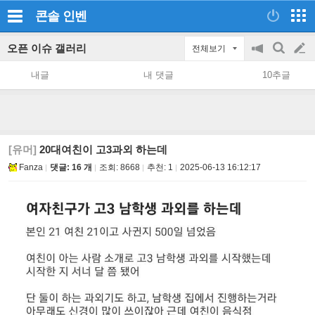
콘솔
인벤
오픈 이슈 갤러리
전체보기
공
검
글
지
색
내글
내 댓글
10추글
on/off
쓰
기
[유머]
20대여친이 고3과외 하는데
Fanza
댓글: 16 개
조회:
8668
추천:
1
2025-06-13 16:12:17