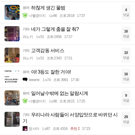
하찮게 생긴 물범
유머
4
댓글
너빨갱이지
Lv.86
조회 2818
17:37
네가 그렇게 춤을 잘 춰?
기타
16
댓글
파노키
Lv.51
조회 2656
17:37
고객감동 서비스
기타
10
댓글
파노키
Lv.51
조회 2343
17:31
야! 3등도 잘한 거야!
유머
16
댓글
Ieewrre
Lv.74
조회 3991
17:30
일어날수밖에 없는 알람시계
유머
9
댓글
너빨갱이지
Lv.86
조회 2615
17:25
우리나라 사람들이 서양입맛으로 바뀌던 시
기타
29
기
댓글
옆사마
Lv.87
조회 4316
추천 2
17:23