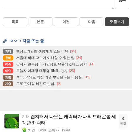
등록
목록
본문
이전
다음
댓글보기
ㅇㅇㄱ 지금 뜨는 글
행성크기만한 생명체가 없는 이유
[34]
기타
서울대 의대 교수가 이해할 수 없는 말
[34]
유머
갑자기 민주당이 개인정보 유출되었다고 공지
[14]
이슈
오늘자 이재명 대통령 SNS.....jpg
[23]
이슈
ㅇㅎ) 외외로 막상 가면 부담된다는 미용실.
[15]
계층
로또 판매점 레전드 손님.
[9]
계층
캡쳐해서 나오는 캐릭터가 나의 드래곤볼 세
기타
0
계관 캐릭터
댓글
치킨
Lv.99
조회 77
19:49