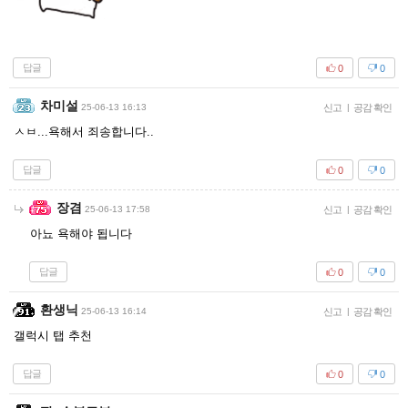
답글
0
0
차미설
25-06-13 16:13
신고
|
공감 확인
ㅅㅂ...욕해서 죄송합니다..
답글
0
0
장겸
25-06-13 17:58
신고
|
공감 확인
아뇨 욕해야 됩니다
답글
0
0
환생닉
25-06-13 16:14
신고
|
공감 확인
갤럭시 탭 추천
답글
0
0