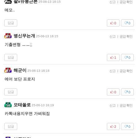
팥x슈붕근본
25-06-13 16:15
신고
|
공감 확인
메모..
답글
0
0
병신무는개
25-06-13 16:15
신고
|
공감 확인
기출변형 ㅡㅡ;;
답글
1
0
해군이
25-06-13 16:16
신고
|
공감 확인
에어 보단 프로지
답글
0
0
모태쏠로
25-06-13 16:19
신고
|
공감 확인
카톡내용지우면 가벼워짐
답글
2
0