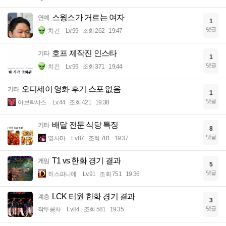
스윙스가 거르는 여자
연예
1
댓글
치킨
Lv.99
조회 262
19:47
호프 제작진 인스타
기타
1
댓글
치킨
Lv.99
조회 371
19:44
오디세이 영화 후기 스포 없음
기타
1
댓글
아브락사스
Lv.44
조회 421
19:38
배달 전문 식당 특징
기타
8
댓글
옆사마
Lv.87
조회 781
19:37
T1 vs 한화 경기 결과
게임
5
댓글
히스파니에
Lv.91
조회 751
19:36
LCK 티원 한화 경기 결과
계층
3
댓글
작두콩차
Lv.84
조회 581
19:35