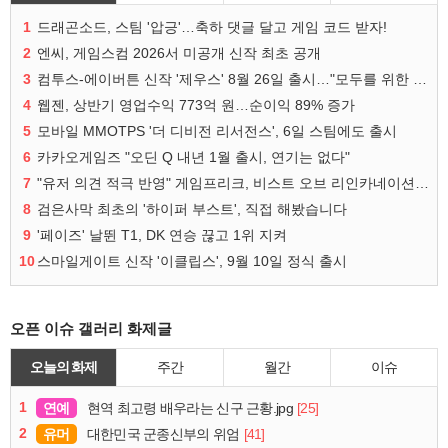
1
드래곤소드, 스팀 '압긍'…축하 댓글 달고 게임 코드 받자!
2
엔씨, 게임스컴 2026서 미공개 신작 최초 공개
3
컴투스-에이버튼 신작 '제우스' 8월 26일 출시…"모두를 위한 경쟁"
4
웹젠, 상반기 영업수익 773억 원…순이익 89% 증가
5
모바일 MMOTPS '더 디비전 리서전스', 6일 스팀에도 출시
6
카카오게임즈 "오딘 Q 내년 1월 출시, 연기는 없다"
7
"유저 의견 적극 반영" 게임프리크, 비스트 오브 리인카네이션 개선 나선다
8
검은사막 최초의 '하이퍼 부스트', 직접 해봤습니다
9
'페이즈' 날뛴 T1, DK 연승 끊고 1위 지켜
10
스마일게이트 신작 '이클립스', 9월 10일 정식 출시
오픈 이슈 갤러리 화제글
오늘의 화제
주간
월간
이슈
1
연예
[25]
현역 최고령 배우라는 신구 근황.jpg
2
유머
[41]
대한민국 군종신부의 위엄