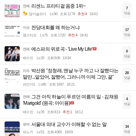
리센느 프리티걸 음중 1위~
연예
7
댓글
많이슬프다
Lv.90
조회 1279
추천 4
18:42
전당대회를 왜 하는거냐
이슈
17
댓글
원스타조
Lv.75
조회 1720
추천 4
18:41
에스파의 위로곡 - 'Live My Life'
연예
0
댓글
배수민
Lv.35
조회 608
18:34
박선원 "정청래, 맨날 누구 까고 나 잘했다는
이슈
28
말만...알았어, 잘했어, 그러니까 이제 그만, 끝"
댓글
파인더1
Lv.80
조회 1697
18:21
그건 아직 하늘이 푸르던 여름의 일 - 김채원
연예
4
'Marigold' (원곡: 아이묭)
댓글
배수민
Lv.35
조회 813
추천 1
18:12
서울대 의대 교수가 이해할 수 없는 말
유머
34
댓글
파노키
Lv.51
조회 4065
18:09