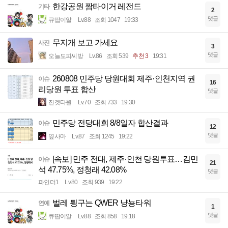
한강공원 짬타이거 레전드
기타
2
댓글
큐땁이알
Lv.88
조회 1047
19:33
무지개 보고 가세요
사진
3
댓글
오늘도피씨방
Lv.86
조회 539
추천 3
19:31
260808 민주당 당원대회 제주·인천지역 권
이슈
16
리당원 투표 합산
댓글
진겟타원
Lv.70
조회 733
19:30
민주당 전당대회 8/8일자 합산결과
이슈
12
댓글
옆사마
Lv.87
조회 1245
19:22
[속보] 민주 전대, 제주·인천 당원투표…김민
이슈
21
석 47.75%, 정청래 42.08%
댓글
파인더1
Lv.80
조회 939
19:22
벌레 튕구는 QWER 냥뇽타워
연예
1
댓글
큐땁이알
Lv.88
조회 858
19:18