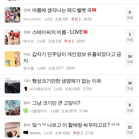
여름에 생각나는 레드벨벳 곡
연예
0
댓글
아이스티이
Lv.32
조회 597
추천 1
18:05
스테이씨의 여름 - 'LOVE'
연예
1
댓글
배수민
Lv.35
조회 525
추천 1
18:00
갑자기 민주당이 개인정보 유출되었다고 공
이슈
14
지
댓글
윤석렬
Lv.65
조회 2577
18:00
행성크기만한 생명체가 없는 이유
기타
34
댓글
파이혹은파어
Lv.91
조회 4391
17:59
그냥 크기만 큰 고양이?
유머
8
댓글
너빨갱이지
Lv.86
조회 2675
17:44
앜ㅋㅋ 나보고 이 할배랑 싸우라고요? ㅋㅋ
유머
11
댓글
Ieewrre
Lv.74
조회 4331
추천 2
17:42