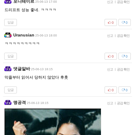
포니테이르
25-06-13 17:00
신고
|
공감 확인
드리프트 성능 좋네. ㅋㅋㅋㅋ
답글
0
0
Uranusian
25-06-13 18:00
신고
|
공감 확인
ㅋㅋㅋㅋㅋㅋㅋㅋㅋ
답글
0
0
댓글알바
25-06-13 18:15
신고
|
공감 확인
막줄부터 읽어서 당하지 않았다 후훗
답글
0
0
맹공격
25-06-13 18:15
신고
|
공감 확인