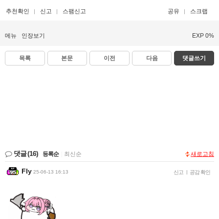
추천확인
신고
스팸신고
공유
스크랩
메뉴
인장보기
EXP 0%
목록
본문
이전
다음
댓글쓰기
댓글
(16)
등록순
|
최신순
새로고침
Fly
25-06-13 16:13
신고
|
공감 확인