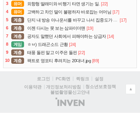
3
유머
[22]
외향형 딸래미와 비행기 타면 생기는 일.
4
유머
[17]
고백하고 차인 딸이 불평하자 바로잡는 어머님
5
계층
[17]
단지 내 방송 아나운서를 바꾸고 나서 집중도가 확 올라갔다는 한 아파트의 안내방송
6
계층
[19]
이젠 다시는 못 보는 삼파이더맨
7
계층
[14]
공자도 말했던 사회에서 피해야하는 상급자
8
게임
[24]
ㅎㅂ) 드래곤소드 근황
9
계층
[22]
태풍 돌핀 말고 이주은 돌핀
10
계층
[89]
팩트로 영포티 후려치는 20대녀.jpg
로그인
PC화면
퀵링크
설정
청소년보호정책
이용약관
개인정보처리방침
▲
불법촬영물신고안내
(주)
인
벤