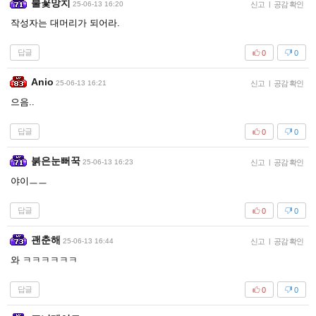
불꽃망치
25-06-13 16:20
신고
|
공감 확인
작성자는 대머리가 되어라.
답글
0
0
Anio
25-06-13 16:21
신고
|
공감 확인
으음..
답글
0
0
붉은눈뻐꾹
25-06-13 16:23
신고
|
공감 확인
야이ㅡㅡ
답글
0
0
괜춘해
25-06-13 16:44
신고
|
공감 확인
와 ㅋㅋㅋㅋㅋㅋ
답글
0
0