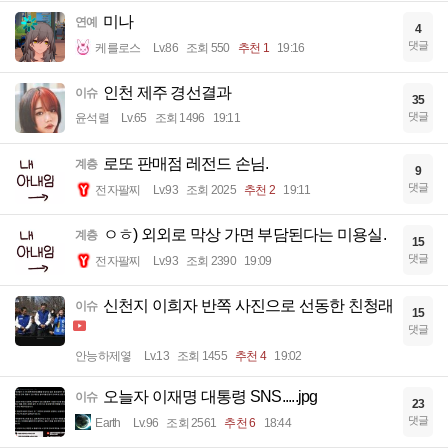
미나
연예
4
댓글
케를로스
Lv.86
조회 550
추천 1
19:16
인천 제주 경선결과
이슈
35
댓글
윤석렬
Lv.65
조회 1496
19:11
로또 판매점 레전드 손님.
계층
9
댓글
전자팔찌
Lv.93
조회 2025
추천 2
19:11
ㅇㅎ) 외외로 막상 가면 부담된다는 미용실.
계층
15
댓글
전자팔찌
Lv.93
조회 2390
19:09
신천지 이희자 반쪽 사진으로 선동한 친청래
이슈
15
댓글
안능하제옇
Lv.13
조회 1455
추천 4
19:02
오늘자 이재명 대통령 SNS.....jpg
이슈
23
댓글
Earth
Lv.96
조회 2561
추천 6
18:44