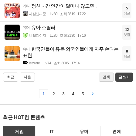
정신나간 인간이 얼마나 많으면...
기타
5
댓글
사실난라쿤
Lv.89
조회 2819
17:22
유아 스릴러
유머
12
댓글
너빨갱이지
Lv.86
조회 2130
17:16
한국인들이 유독 외국인들에게 자주 쓴다는
유머
8
표현
댓글
Ieewrre
Lv.74
조회 3005
17:14
최근
다음
검색
글쓰기
1
2
3
4
5
최근 HOT한 콘텐츠
게임
IT
유머
연예