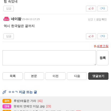
힝 속았네
답글
0
0
네이팜
25-06-13 17:25
신고
|
공감 확인
역시 한국말은 끝까지
답글
0
0
새로고침
등록
목록
본문
이전
다음
댓글보기
ㅇㅇㄱ 지금 뜨는 글
후방)애들은 가라
[41]
유머
뜻밖의 연예인 미담..jpg
[23]
연예