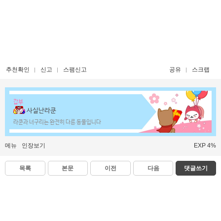
추천확인
신고
스팸신고
공유
스크랩
갑부
사실난라쿤
라쿤과 너구리는 완전히 다른 동물입니다
메뉴
인장보기
EXP 4%
목록
본문
이전
다음
댓글쓰기