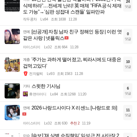
24
삭제하라"…전세계 난리! 英 매체 "FIFA 공식 제재
댓글
도 가능"→'심판 성접대 스캔들' 일파만파
작두콩차
Lv.84
조회 1838
11:28
[선공개] 자칭 남자 친구 정해인 등장 | 이런 엿
연예
0
같은 사랑 | 넷플릭스
댓글
아이스티이
Lv.32
조회 664
11:28
'주가는 과하게 떨어졌고, 찌라시에도 대중은
계층
10
겁먹고있다'
댓글
전자팔찌
Lv.93
조회 1583
11:28
스윗한 기사님
기타
6
댓글
휴면아이디
Lv.84
조회 1268
11:20
2026 나랑드사이다 X 리센느 [나랑드로 와]
연예
11
댓글
아이스티이
Lv.32
조회 630
추천 2
11:19
[속보] '채 상병 순직책임' 임성근 전 사단장 2
이슈