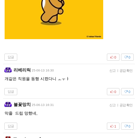
답글
0
0
리베리릭
25-06-13 16:30
신고
|
공감 확인
개같은 직원을 동행 시켰다니 ㅗㅜㅑ
답글
0
0
불꽃망치
25-06-13 16:31
신고
|
공감 확인
막줄 드립 망했네,
답글
1
0