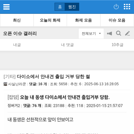
홈
웹진
최신
오늘의 화제
화제 모음
이슈 모음
오픈 이슈 갤러리
전체보기
공
검
글
지
색
내글
내 댓글
10추글
on/off
쓰
기
[기타]
다이소에서 안내견 출입 거부 당한 썰
사실난라쿤
댓글: 16 개
조회:
5658
추천:
6
2025-06-13 16:28:05