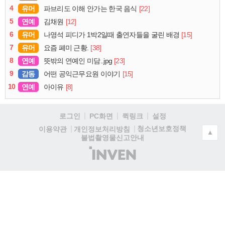
4
유머
[22]
파브리도 이해 안가는 한국 음식
5
연예
[12]
김채원
6
유머
[15]
나영석 피디가 1박2일때 출연자들을 굴린 배경
7
유머
[38]
요즘 폐미 근황.
8
연예
[23]
뜻밖의 연예인 미담..jpg
9
감동
[15]
어떤 공익근무요원 이야기
10
연예
[8]
아이유
로그인
PC화면
퀵링크
설정
청소년보호정책
이용약관
개인정보처리방침
▲
불법촬영물신고안내
(주)
인
벤