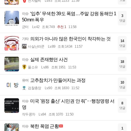
전자팔찌
Lv.93
조회 2233
11:59
‘입추’ 무색한 39도 폭염…주말 강원 동해안 1
이슈
3
50mm 폭우
댓글
균터
Lv.42
조회 749
추천 1
11:58
의외가 아니라 많은 한국인이 착각하는 것
기타
14
댓글
사실난라쿤
Lv.89
조회 1434
11:57
실제 존재했던 사건
이슈
18
댓글
풀소유
Lv.86
조회 1951
11:53
고추참치가 만들어지는 과정
유머
10
댓글
검찰총장
Lv.90
조회 1830
11:52
미국 '원정 출산' 시민권 안 줘"‥행정명령 서
이슈
8
명
댓글
작두콩차
Lv.84
조회 1070
11:50
북한 폭염 근황
이슈
1