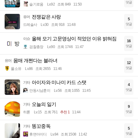
댓글
슬기로움
Lv.92
조회 849
11:50
전쟁같은 사랑
유머
5
댓글
드레술사
Lv.30
조회 918
11:48
올해 모기 고문영상이 적었던 이유 밝혀짐
이슈
16
댓글
검찰총장
Lv.90
조회 1746
11:47
몸매 개쩐다는 블라녀
유머
12
댓글
풀소유
Lv.86
조회 2655
11:46
아이자와 미나미 카드 스탯
기타
4
댓글
안동시남훈이
Lv.56
조회 1055
11:45
오늘의 일기
기타
9
댓글
히롣
Lv.15
조회 761
추천 1
11:44
똥꼬중독
기타
5
댓글
휴면아이디
Lv.84
조회 1508
11:42