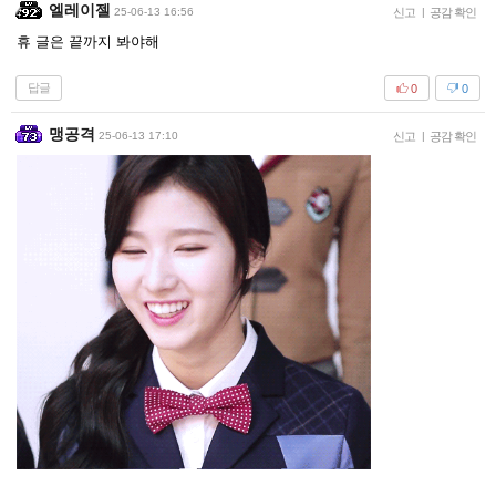
엘레이젤
25-06-13 16:56
신고
|
공감 확인
휴 글은 끝까지 봐야해
답글
0
0
맹공격
25-06-13 17:10
신고
|
공감 확인