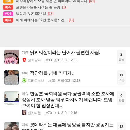
해수욕장에서 오줌 싸는 건 비매너다 vs 아니다
[63]
유머
포켓몬카드를 사려는 줄 근황
[11]
이슈
범상치 않은 00년생
[17]
연예
이제 이해되는 07년 룸싸롱사건...
[11]
이슈
닭찌찌살이라는 단어가 불편한 사람.
계층
2
댓글
전자팔찌
Lv.93
조회 218
12:21
적당히를 넘네 커피가..
유머
11
댓글
드라고노브
Lv.90
조회 603
12:18
한동훈 국회의원 국가 공권력의 소환 조사에
이슈
0
성실히 조사 받을 의무 다하시기 바랍니다. 모범
댓글
보여야 할 입장인데...
진겟타원
Lv.70
조회 319
12:16
롯데타워는 대낮에 냉방을 틀지만 냉동기는
지식
12