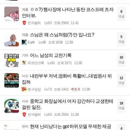
ㅇㅎ?) 행사장에 나타난 동탄 코스프레 츠자
계층
8
인터뷰.
댓글
전자팔찌
Lv.93
조회 2568
11:41
스님은 왜 스님처럼(?) 안 입나요?
계층
5
댓글
Earth
Lv.96
조회 1838
11:39
어느 남성의 교전기록
기타
10
댓글
제르만크록
Lv.81
조회 1971
11:38
내란부부 저녁,영화비 특활비...대법원서 뒤
이슈
12
집혀
댓글
왜구김당
Lv.73
조회 1442
추천 6
11:38
중학교 화장실에서 여자 강간하다 교생한테
이슈
18
걸린 일진.
댓글
전자팔찌
Lv.93
조회 2594
11:38
현재 난리났다는 gpt 하위모델 무제한 제공
유머
4