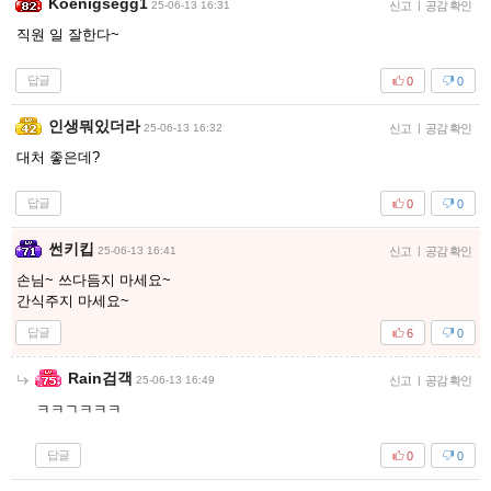
Koenigsegg1
25-06-13 16:31
신고
|
공감 확인
직원 일 잘한다~
답글
0
0
인생뭐있더라
25-06-13 16:32
신고
|
공감 확인
대처 좋은데?
답글
0
0
썬키킵
25-06-13 16:41
신고
|
공감 확인
손님~ 쓰다듬지 마세요~
간식주지 마세요~
답글
6
0
Rain검객
25-06-13 16:49
신고
|
공감 확인
ㅋㅋㄱㅋㅋㅋ
답글
0
0