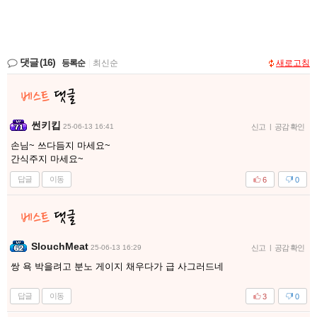
댓글
(16)
등록순
|
최신순
새로고침
썬키킵
25-06-13 16:41
신고
|
공감 확인
손님~ 쓰다듬지 마세요~
간식주지 마세요~
답글
이동
6
0
SlouchMeat
25-06-13 16:29
신고
|
공감 확인
쌍 욕 박을려고 분노 게이지 채우다가 급 사그러드네
답글
이동
3
0