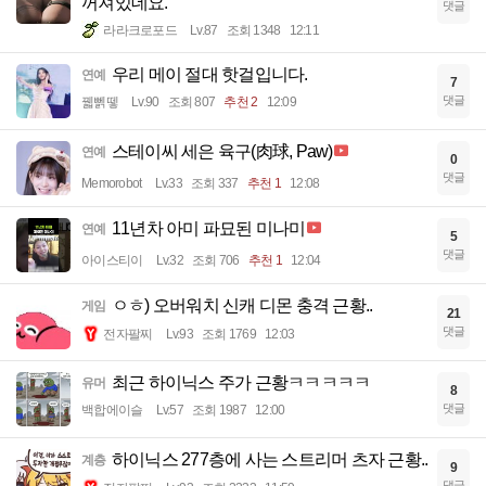
꺼져있데요.
댓글
라라크로포드
Lv.87
조회 1348
12:11
우리 메이 절대 핫걸입니다.
연예
7
댓글
꿻뻵뗗
Lv.90
조회 807
추천 2
12:09
스테이씨 세은 육구(肉球, Paw)
연예
0
댓글
Memorobot
Lv.33
조회 337
추천 1
12:08
11년차 아미 파묘된 미나미
연예
5
댓글
아이스티이
Lv.32
조회 706
추천 1
12:04
ㅇㅎ) 오버워치 신캐 디몬 충격 근황..
게임
21
댓글
전자팔찌
Lv.93
조회 1769
12:03
최근 하이닉스 주가 근황ㅋㅋㅋㅋㅋ
유머
8
댓글
백합에이슬
Lv.57
조회 1987
12:00
하이닉스 277층에 사는 스트리머 츠자 근황..
계층
9
댓글