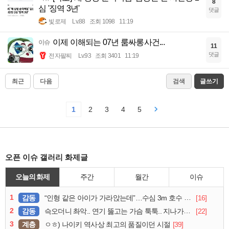
8
심 '징역 3년'
댓글
빛로제
Lv.88
조회 1098
11:19
이제 이해되는 07년 룸싸롱사건...
이슈
11
댓글
전자팔찌
Lv.93
조회 3401
11:19
최근
다음
검색
글쓰기
1
2
3
4
5
오픈 이슈 갤러리 화제글
오늘의 화제
주간
월간
이슈
1
감동
[16]
“인형 같은 아이가 가라앉는데”…수심 3m 호수 뛰어든 60대 의인
2
감동
[22]
슥오더니 촤악.. 연기 뚫고는 가슴 툭툭.. 지나가던 아재의 정체
3
계층
[39]
ㅇㅎ) 나이키 역사상 최고의 품질이던 시절