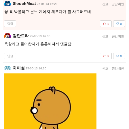
SlouchMeat
25-06-13 16:29
신고
|
공감 확인
쌍 욕 박을려고 분노 게이지 채우다가 급 사그러드네
답글
3
0
칼란드라
25-06-13 16:30
신고
|
공감 확인
욕할라고 들어왓다가 훈훈해져서 댓글담
답글
0
0
차미설
25-06-13 16:30
신고
|
공감 확인