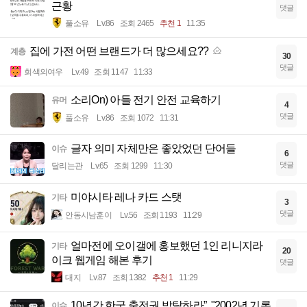
근황
댓글
풀소유
Lv.86
조회 2465
추천 1
11:35
집에 가전 어떤 브랜드가 더 많으세요??
계층
30
댓글
회색의여우
Lv.49
조회 1147
11:33
소리On) 아들 전기 안전 교육하기
유머
4
댓글
풀소유
Lv.86
조회 1072
11:31
글자 의미 자체만은 좋았었던 단어들
이슈
6
댓글
달리는관
Lv.65
조회 1299
11:30
미야시타 레나 카드 스탯
기타
3
댓글
안동시남훈이
Lv.56
조회 1193
11:29
얼마전에 오이갤에 홍보했던 1인 리니지라
기타
20
이크 웹게임 해본 후기
댓글
대지
Lv.87
조회 1382
추천 1
11:29
10년간 한국 출전권 박탈하라”, "2002년 기록
이슈