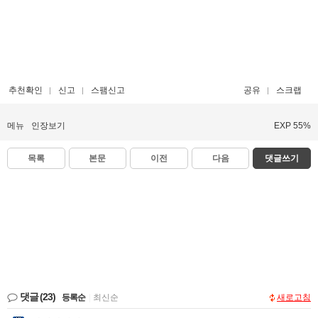
추천확인
신고
스팸신고
공유
스크랩
메뉴
인장보기
EXP 55%
목록
본문
이전
다음
댓글쓰기
댓글
(23)
등록순
|
최신순
새로고침