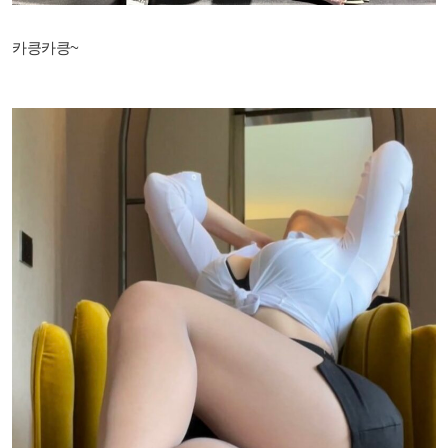
카킁카킁~