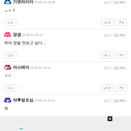
가면라이더
25-06-13 18:08
신고
|
공감 확인
ㅗㅜㅑ
답글
0
0
장겸
25-06-13 18:12
신고
|
공감 확인
하아 정말 맛보고 싶다..,
답글
1
0
아스테아
25-06-13 18:12
신고
|
공감 확인
ㅇㄷ
답글
0
0
약후방조심
25-06-13 18:12
신고
|
공감 확인
와
답글
0
0
AD