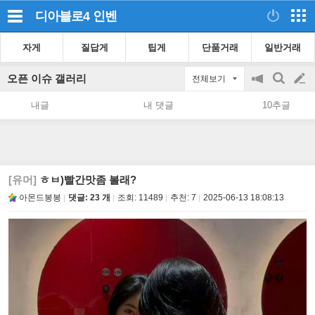
디아블로4
인벤
자게
질답게
팁게
단품거래
일반거래
오픈 이슈 갤러리
전체보기
공
검
글
지
색
내글
내 댓글
10추글
on/off
쓰
기
[유머]
ㅎㅂ)빨간맛좀 볼래?
아몬드봉봉
댓글: 23 개
조회:
11489
추천:
7
2025-06-13 18:08:13