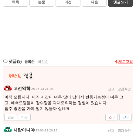
목록
본문
이전
다음
댓글쓰기
댓글
(9)
등록순
|
최신순
새로고침
고전역학
25-06-13 21:20
신고
|
공감 확인
아직 모릅니다. 아직 시간이 너무 많이 남아서 변동가능성이 너무 크
고, 예측모델들이 강수량을 과대모의하는 경향이 있습니다.
담주 중반쯤 가야 알지 않을까 싶네요
답글
이동
3
0
사람아니야
25-06-13 20:19
신고
|
공감 확인