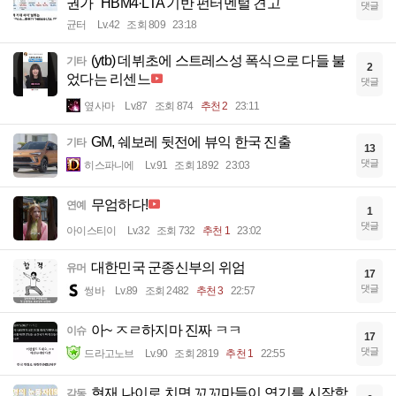
권가 "HBM4·LTA 기반 펀터멘털 견고"
댓글
균터
Lv.42
조회 809
23:18
(ytb) 데뷔초에 스트레스성 폭식으로 다들 불
기타
2
었다는 리센느
댓글
옆사마
Lv.87
조회 874
추천 2
23:11
GM, 쉐보레 뒷전에 뷰익 한국 진출
기타
13
댓글
히스파니에
Lv.91
조회 1892
23:03
무엄하다!
연예
1
댓글
아이스티이
Lv.32
조회 732
추천 1
23:02
대한민국 군종신부의 위엄
유머
17
댓글
썽바
Lv.89
조회 2482
추천 3
22:57
아~ ㅈㄹ하지마 진짜 ㅋㅋ
이슈
17
댓글
드라고노브
Lv.90
조회 2819
추천 1
22:55
현재 나이로 치면 꼬꼬마들이 연기를 시작함
감동