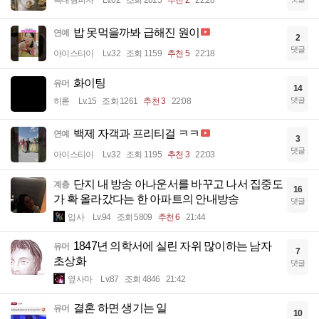
밥 못먹을까봐 급해진 원이
연예
2
댓글
아이스티이
Lv.32
조회 1159
추천 5
22:18
화이팅
유머
14
댓글
히롣
Lv.15
조회 1261
추천 3
22:08
백제 자객과 프리티걸 ㅋㅋ
연예
3
댓글
아이스티이
Lv.32
조회 1195
추천 3
22:03
단지 내 방송 아나운서를 바꾸고 나서 집중도
계층
16
가 확 올라갔다는 한 아파트의 안내방송
댓글
입사
Lv.94
조회 5809
추천 6
21:44
1847년 의학서에 실린 자위 많이하는 남자
유머
7
초상화
댓글
옆사마
Lv.87
조회 4846
21:42
결혼 하면 생기는 일
유머
10