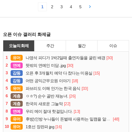
1
2
3
4
5
오픈 이슈 갤러리 화제글
오늘의 화제
주간
월간
이슈
1
유머
[30]
나영석 피디가 1박2일때 출연자들을 굴린 배경
2
연예
[30]
뜻밖의 연예인 미담..jpg
3
감동
[15]
오픈 후 3개월치 예약 다 찼다는 미용실
4
감동
[18]
어떤 공익근무요원 이야기
5
유머
[33]
파브리도 이해 안가는 한국 음식
6
계층
[26]
ㅇㅎ?) 순수 골반 재능녀.
7
계층
[22]
한국의 새로운 그늘막
8
연예
[13]
우리 메이 절대 핫걸입니다.
9
유머
[48]
후방)인방 누나들이 돈벌때 사용하는 밑캠을 알아보자
10
유머
[16]
1호선 장판파.jpg