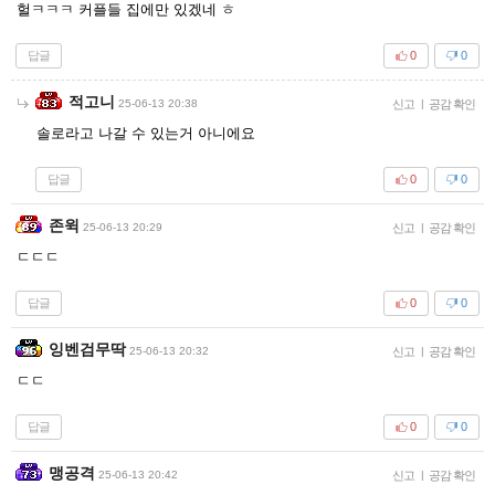
헐ㅋㅋㅋ 커플들 집에만 있겠네 ㅎ
답글
0
0
적고니
25-06-13 20:38
신고
|
공감 확인
솔로라고 나갈 수 있는거 아니에요
답글
0
0
존윅
25-06-13 20:29
신고
|
공감 확인
ㄷㄷㄷ
답글
0
0
잉벤검무딱
25-06-13 20:32
신고
|
공감 확인
ㄷㄷ
답글
0
0
맹공격
25-06-13 20:42
신고
|
공감 확인