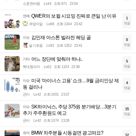
소중한바램
Lv.44
조회 671
23:54
QWER의 보컬 시요밍 진짜로 큰일 난 이유
연예
1
댓글
큐땁이알
Lv.88
조회 1344
23:42
김민재 아스톤 빌라전 헤딩 골
이슈
0
댓글
슬기로움
Lv.92
조회 1352
23:41
어느 장단에 맞춰야 하냐..
기타
5
댓글
특대형피자
Lv.62
조회 1103
23:38
미국 '마이너스 고용' 쇼크…9월 금리인상 제
이슈
4
동 걸리나
댓글
균터
Lv.42
조회 1001
23:37
SK하이닉스, 주당 375원 분기배당…3분기
이슈
15
추가 주주환원도 예고
댓글
균터
Lv.42
조회 1374
23:28
BMW 차주분들 시동걸면 광고떠요?
유머
12