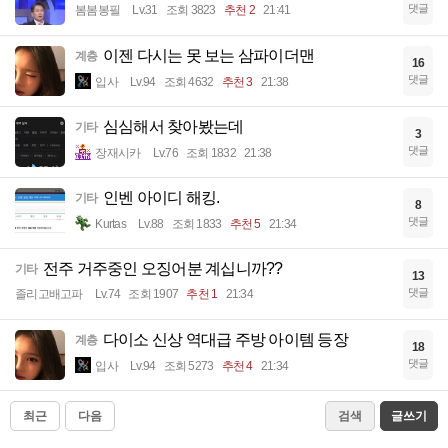
댓글
봄봄봉필
Lv.31
조회 3823
추천 2
21:41
이젠 다시는 못 보는 삼파이더맨
계층
16
댓글
입사
Lv.94
조회 4632
추천 3
21:38
심심해서 찾아봤는데
기타
3
댓글
장재시카
Lv.76
조회 1832
21:38
인벤 아이디 해킹.
기타
8
댓글
Kurtas
Lv.88
조회 1833
추천 5
21:34
전주 거주중인 오징어분 계십니까??
기타
13
댓글
졸리고배고파
Lv.74
조회 1907
추천 1
21:34
다이소 신상 역대급 주방 아이템 등장
계층
18
댓글
입사
Lv.94
조회 5273
추천 4
21:34
최근
다음
검색
글쓰기