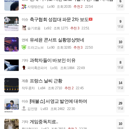
6
댓글
사랑방손님
Lv.90
조회 2035
추천 2
22:54
축구협회 성접대 파문 2차 보도
이슈
9
댓글
슬기로움
Lv.92
조회 1275
추천 3
22:51
유세윤 콘서트 실황영상떳네
연예
10
댓글
드라고노브
Lv.90
조회 3285
추천 3
22:50
과학자들이 바보인 이유
기타
8
댓글
파이혹은파어
Lv.91
조회 1884
22:49
프랑스 날씨 근황
계층
14
댓글
작두콩차
Lv.84
조회 2710
추천 2
22:45
[매불쇼] 서영교 발언에 대하여
이슈
29
댓글
김인영
Lv.83
조회 2462
22:30
게임중독치료..
기타
10
댓글
특대형피자
Lv.62
조회 2815
추천 2
22:28