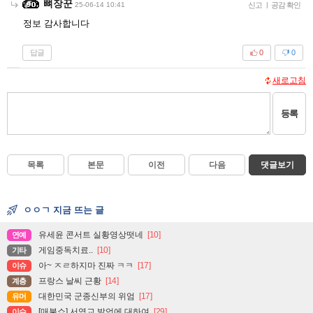
뼈장꾼
25-06-14 10:41
신고
|
공감 확인
정보 감사합니다
답글
0
0
새로고침
등록
목록
본문
이전
다음
댓글보기
ㅇㅇㄱ 지금 뜨는 글
유세윤 콘서트 실황영상떳네
[10]
연예
게임중독치료..
[10]
기타
아~ ㅈㄹ하지마 진짜 ㅋㅋ
[17]
이슈
프랑스 날씨 근황
[14]
계층
대한민국 군종신부의 위엄
[17]
유머
[매불쇼] 서영교 발언에 대하여
[29]
이슈