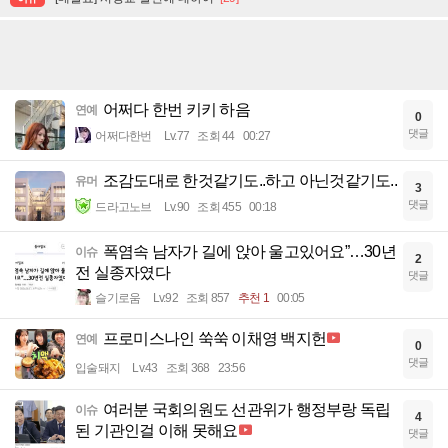
어쩌다 한번 키키 하음
연예
0
댓글
어쩌다한번
Lv.77
조회 44
00:27
조감도대로 한것같기도..하고 아닌것같기도..
유머
3
댓글
드라고노브
Lv.90
조회 455
00:18
폭염속 남자가 길에 앉아 울고있어요”…30년
이슈
2
전 실종자였다
댓글
슬기로움
Lv.92
조회 857
추천 1
00:05
프로미스나인 쑥쑥 이채영 백지헌
연예
0
댓글
입술돼지
Lv.43
조회 368
23:56
여러분 국회의원도 선관위가 행정부랑 독립
이슈
4
된 기관인걸 이해 못해요
댓글