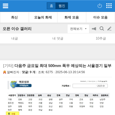
홈
웹진
최신
오늘의 화제
화제 모음
이슈 모음
오픈 이슈 갤러리
전체보기
공
검
글
지
색
내글
내 댓글
10추글
on/off
쓰
기
[기타]
다음주 금요일 최대 500mm 폭우 예상되는 서울경기 일부
잘빠진자
댓글: 9 개
조회:
6275
2025-06-13 20:14:56