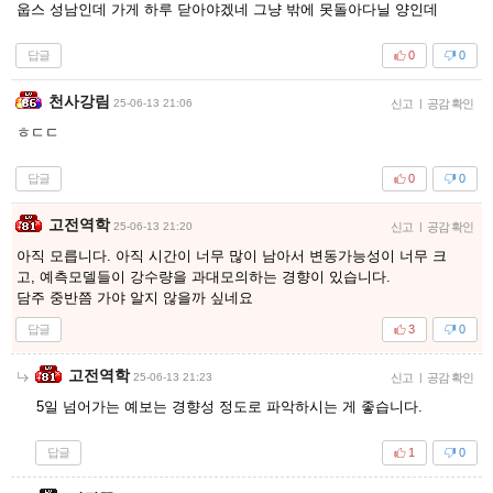
웁스 성남인데 가게 하루 닫아야겠네 그냥 밖에 못돌아다닐 양인데
답글
0
0
천사강림
25-06-13 21:06
신고
|
공감 확인
ㅎㄷㄷ
답글
0
0
고전역학
25-06-13 21:20
신고
|
공감 확인
아직 모릅니다. 아직 시간이 너무 많이 남아서 변동가능성이 너무 크
고, 예측모델들이 강수량을 과대모의하는 경향이 있습니다.
담주 중반쯤 가야 알지 않을까 싶네요
답글
3
0
고전역학
25-06-13 21:23
신고
|
공감 확인
5일 넘어가는 예보는 경향성 정도로 파악하시는 게 좋습니다.
답글
1
0