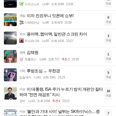
댓글
드라고노브
Lv.90
조회 1668
23:28
이자 진죠우니 잇폰메 쇼부!
게임
0
댓글
사랑방손님
Lv.90
조회 829
23:28
용아맥, 짭아맥, 일반관 스크린 차이
지식
3
댓글
히스파니에
Lv.91
조회 1426
23:27
김채원
연예
1
댓글
케를로스
Lv.86
조회 717
추천 1
23:25
후방조심 ㅡ 우한경
기타
5
댓글
입술돼지
Lv.43
조회 1941
23:23
이 대통령, ISA·주가 누르기 방지 개편안 질타
이슈
19
하며 “전면 재검토” 지시
댓글
균터
Lv.42
조회 1394
추천 4
23:22
'불안과 기대 사이' 널뛰는 SK하이닉스…증
이슈
7