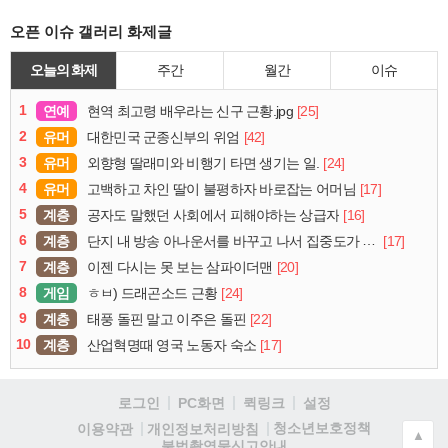
오픈 이슈 갤러리 화제글
오늘의 화제
주간
월간
이슈
1
연예
[25]
현역 최고령 배우라는 신구 근황.jpg
2
유머
[42]
대한민국 군종신부의 위엄
3
유머
[24]
외향형 딸래미와 비행기 타면 생기는 일.
4
유머
[17]
고백하고 차인 딸이 불평하자 바로잡는 어머님
5
계층
[16]
공자도 말했던 사회에서 피해야하는 상급자
6
계층
[17]
단지 내 방송 아나운서를 바꾸고 나서 집중도가 확 올라갔다는 한 아파트의 안내방송
7
계층
[20]
이젠 다시는 못 보는 삼파이더맨
8
게임
[24]
ㅎㅂ) 드래곤소드 근황
9
계층
[22]
태풍 돌핀 말고 이주은 돌핀
10
계층
[17]
산업혁명때 영국 노동자 숙소
로그인
PC화면
퀵링크
설정
청소년보호정책
이용약관
개인정보처리방침
▲
불법촬영물신고안내