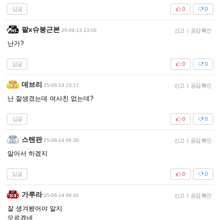
답글
0
0
팥x슈붕근본
25-06-13 23:00
신고
|
공감 확인
난가?
답글
0
0
데브리
25-06-13 23:17
신고
|
공감 확인
난 잘생겼는데 여사친 없는데?
답글
0
0
스텐판
25-06-14 06:36
신고
|
공감 확인
알아서 하겠지
답글
0
0
가루라
25-06-14 09:40
신고
|
공감 확인
잘 생겨봤어야 알지
모르겠네