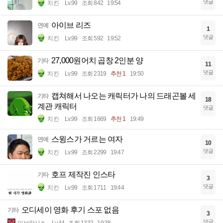
댓글
치킨
Lv.99
조회 842
19:54
아이브 리즈
연예
1
댓글
치킨
Lv.99
조회 592
19:52
27,000원어치 곱창 2인분 양
기타
11
댓글
치킨
Lv.99
조회 2319
추천 1
19:50
캡쳐해서 나오는 캐릭터가 나의 드래곤볼 세
기타
18
계관 캐릭터
댓글
치킨
Lv.99
조회 1669
추천 1
19:49
스윙스가 거르는 여자
연예
10
댓글
치킨
Lv.99
조회 2299
19:47
호프 제작진 인스타
기타
3
댓글
치킨
Lv.99
조회 1711
19:44
오디세이 영화 후기 스포 없음
기타
3
댓글
아브락사스
Lv.44
조회 1332
19:38