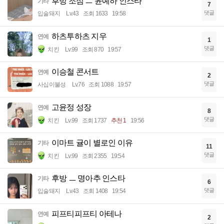
후방 조심 ㅡ 윤예하 인스타
기타
7
댓글
입술돼지
Lv.43
조회 1633
19:58
하츠투하츠 지우
연예
1
댓글
치킨
Lv.99
조회 870
19:57
이승철 콘서트
연예
2
댓글
사십이불성
Lv.76
조회 1088
19:57
고윤정 성장
연예
8
댓글
치킨
Lv.99
조회 1737
추천 1
19:56
이마트 귤이 별로인 이유
기타
11
댓글
치킨
Lv.99
조회 2355
19:54
후방 ㅡ 명아추 인스타
기타
6
댓글
입술돼지
Lv.43
조회 1408
19:54
피프티피프티 아테나
연예
2