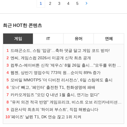
1
2
3
4
5
최근 HOT한 콘텐츠
게임
IT
유머
연예
1
드래곤소드, 스팀 '압긍'…축하 댓글 달고 게임 코드 받자!
2
엔씨, 게임스컴 2026서 미공개 신작 최초 공개
3
컴투스-에이버튼 신작 '제우스' 8월 26일 출시…"모두를 위한 경쟁"
4
웹젠, 상반기 영업수익 773억 원…순이익 89% 증가
5
모바일 MMOTPS '더 디비전 리서전스', 6일 스팀에도 출시
6
'오너' 빼고, '페인터' 출전한 T1, 한화생명에 패배
7
카카오게임즈 "오딘 Q 내년 1월 출시, 연기는 없다"
8
"유저 의견 적극 반영" 게임프리크, 비스트 오브 리인카네이션 개선 나선다
9
검은사막 최초의 '하이퍼 부스트', 직접 해봤습니다
10
'페이즈' 날뛴 T1, DK 연승 끊고 1위 지켜