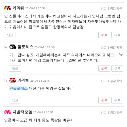
카악퉤
25-06-13 20:56
신고
|
공감 확인
난 집돌이라 집에서 게임이나 하고싶어서 나오라는거 안나감 그럼면 집
으로 쳐들어옴 학교옆에서 자취했어서 여자애들이 자꾸찾아왔엇는데 내
가 귀찮아하니 집으로 술들고 한명씩와서 담날감..
답글
0
0
돌로레스
25-06-13 21:56
신고
|
공감 확인
아... 겁나 싫죠. 게임해야되는데 자꾸 의자에서 내려오라고 하고... fps
라서 술마시면 에임 흐트러지는데... 20년 전 추억이다..
답글
0
0
카악퉤
25-06-13 21:57
신고
|
공감 확인
@돌로레스
대신 다른 에임은 잘들어감
답글
0
0
자발적모쏠
25-06-13 20:57
신고
|
공감 확인
명품이나 고급 차,시계 등도 똑같은 이유지