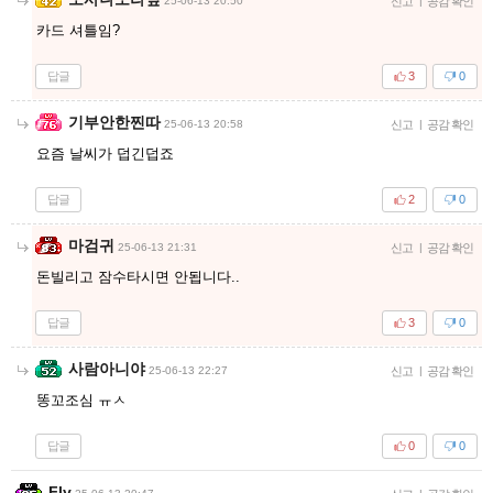
25-06-13 20:50
신고
|
공감 확인
카드 셔틀임?
답글
3
0
기부안한찐따
25-06-13 20:58
신고
|
공감 확인
요즘 날씨가 덥긴덥죠
답글
2
0
마검귀
25-06-13 21:31
신고
|
공감 확인
돈빌리고 잠수타시면 안됩니다..
답글
3
0
사람아니야
25-06-13 22:27
신고
|
공감 확인
똥꼬조심 ㅠㅅ
답글
0
0
Fly