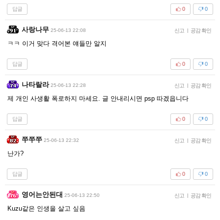
답글
0
0
사랑나무
25-06-13 22:08
신고
|
공감 확인
ㅋㅋ 이거 맞다 격어본 얘들만 알지
답글
0
0
나타랄라
25-06-13 22:28
신고
|
공감 확인
제 개인 사생활 폭로하지 마세요. 글 안내리시면 psp 따겠읍니다
답글
0
0
쭈쭈쭈
25-06-13 22:32
신고
|
공감 확인
난가?
답글
0
0
영어는안된대
25-06-13 22:50
신고
|
공감 확인
Kuzu같은 인생을 살고 싶음