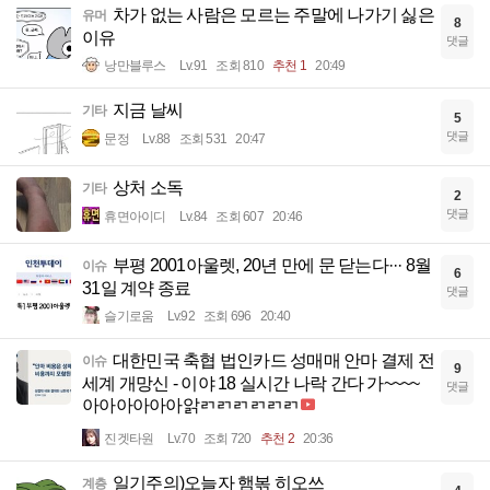
차가 없는 사람은 모르는 주말에 나가기 싫은
유머
8
이유
댓글
낭만블루스
Lv.91
조회 810
추천 1
20:49
지금 날씨
기타
5
댓글
문정
Lv.88
조회 531
20:47
상처 소독
기타
2
댓글
휴면아이디
Lv.84
조회 607
20:46
부평 2001아울렛, 20년 만에 문 닫는다··· 8월
이슈
6
31일 계약 종료
댓글
슬기로움
Lv.92
조회 696
20:40
대한민국 축협 법인카드 성매매 안마 결제 전
이슈
9
세계 개망신 - 이야 18 실시간 나락 간다 가~~~~
댓글
아아아아아아앍ㄺㄺㄺㄺㄺㄺ
진겟타원
Lv.70
조회 720
추천 2
20:36
일기주의)오늘자 햄볶 히오쓰
계층