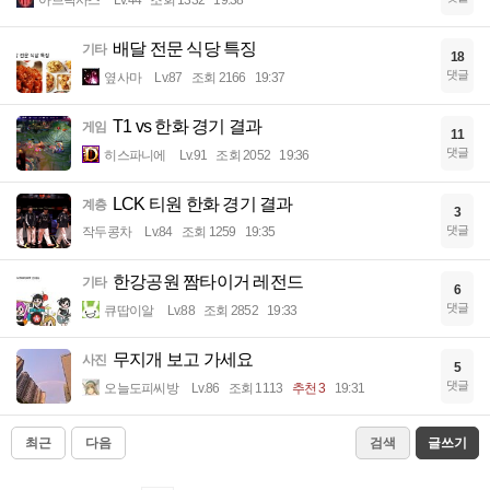
배달 전문 식당 특징
기타
18
댓글
옆사마
Lv.87
조회 2166
19:37
T1 vs 한화 경기 결과
게임
11
댓글
히스파니에
Lv.91
조회 2052
19:36
LCK 티원 한화 경기 결과
계층
3
댓글
작두콩차
Lv.84
조회 1259
19:35
한강공원 짬타이거 레전드
기타
6
댓글
큐땁이알
Lv.88
조회 2852
19:33
무지개 보고 가세요
사진
5
댓글
오늘도피씨방
Lv.86
조회 1113
추천 3
19:31
최근
다음
검색
글쓰기