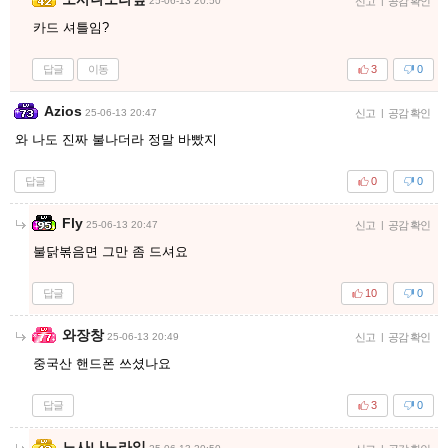
25-06-13 20:50
신고
|
공감 확인
카드 셔틀임?
답글
이동
3
0
Azios
25-06-13 20:47
신고
|
공감 확인
와 나도 진짜 불나더라 정말 바빴지
답글
0
0
Fly
25-06-13 20:47
신고
|
공감 확인
불닭볶음면 그만 좀 드셔요
답글
10
0
와장창
25-06-13 20:49
신고
|
공감 확인
중국산 핸드폰 쓰셨나요
답글
3
0
노사나노라잎