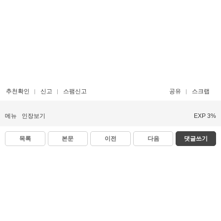
추천확인
신고
스팸신고
공유
스크랩
메뉴
인장보기
EXP 3%
목록
본문
이전
다음
댓글쓰기