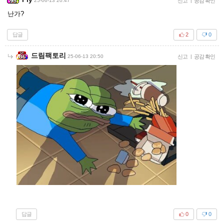
25-06-13 20:47
신고
|
공감 확인
난가?
답글
2
0
드림팩토리
25-06-13 20:50
신고
|
공감 확인
답글
0
0