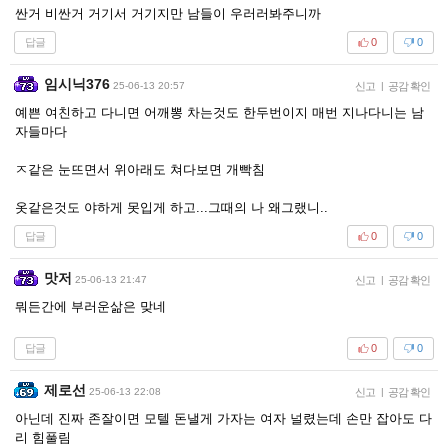
싼거 비싼거 거기서 거기지만 남들이 우러러봐주니까
답글
0
0
임시닉376
25-06-13 20:57
신고
|
공감 확인
예쁜 여친하고 다니면 어깨뽕 차는것도 한두번이지 매번 지나다니는 남
자들마다
ㅈ같은 눈뜨면서 위아래도 쳐다보면 개빡침
옷같은것도 야하게 못입게 하고...그때의 나 왜그랬니..
답글
0
0
맛저
25-06-13 21:47
신고
|
공감 확인
뭐든간에 부러운삶은 맞네
답글
0
0
제로선
25-06-13 22:08
신고
|
공감 확인
아닌데 진짜 존잘이면 모텔 돈낼게 가자는 여자 널렸는데 손만 잡아도 다
리 힘풀림