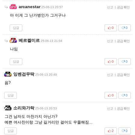
arcanestar
25-06-13 20:57
신고
|
공감 확인
아 이게 그 난가병인가 그거구나
답글
0
0
베르켈미르
25-06-13 21:04
신고
|
공감 확인
나임
답글
0
0
잉벤검무딱
25-06-13 20:49
신고
|
공감 확인
음?
답글
0
0
소리와가락
25-06-13 20:53
신고
|
공감 확인
그건 남자도 마찬가지 아닌가?
예쁜 여사친이랑 그냥 길거리만 걸어도 우쭐해짐...
답글
2
0