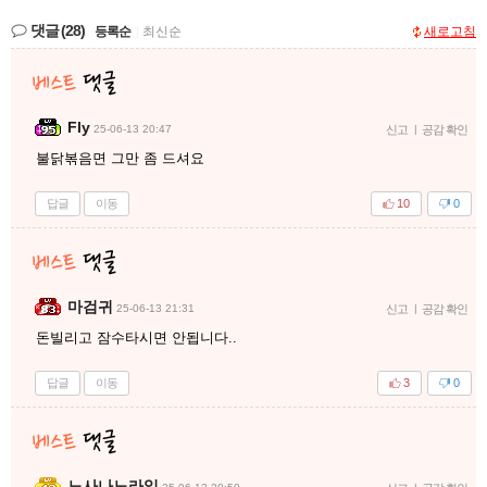
댓글
(28)
등록순
|
최신순
새로고침
Fly
25-06-13 20:47
신고
|
공감 확인
불닭볶음면 그만 좀 드셔요
답글
이동
10
0
마검귀
25-06-13 21:31
신고
|
공감 확인
돈빌리고 잠수타시면 안됩니다..
답글
이동
3
0
노사나노라잎