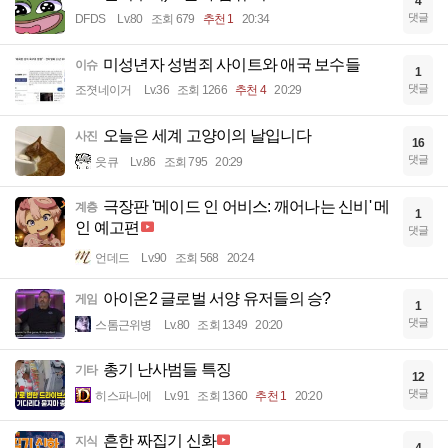
4
댓글
DFDS
Lv.80
조회 679
추천 1
20:34
미성년자 성범죄 사이트와 애국 보수들
이슈
1
댓글
조졋네이거
Lv.36
조회 1266
추천 4
20:29
오늘은 세계 고양이의 날입니다
사진
16
댓글
읏큐
Lv.86
조회 795
20:29
극장판 '메이드 인 어비스: 깨어나는 신비' 메
계층
1
인 예고편
댓글
언데드
Lv.90
조회 568
20:24
아이온2 글로벌 서양 유저들의 승?
게임
1
댓글
스톰근위병
Lv.80
조회 1349
20:20
총기 난사범들 특징
기타
12
댓글
히스파니에
Lv.91
조회 1360
추천 1
20:20
흔한 짜집기 신화
지식
4