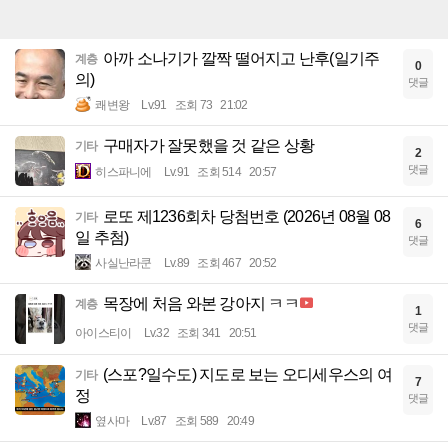
아까 소나기가 깔짝 떨어지고 난후(일기주
계층
0
의)
댓글
쾌변왕
Lv.91
조회 73
21:02
구매자가 잘못했을 것 같은 상황
기타
2
댓글
히스파니에
Lv.91
조회 514
20:57
로또 제1236회차 당첨번호 (2026년 08월 08
기타
6
일 추첨)
댓글
사실난라쿤
Lv.89
조회 467
20:52
목장에 처음 와본 강아지 ㅋㅋ
계층
1
댓글
아이스티이
Lv.32
조회 341
20:51
(스포?일수도) 지도로 보는 오디세우스의 여
기타
7
정
댓글
옆사마
Lv.87
조회 589
20:49