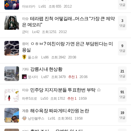
댓글
아브라카
Lv.91
조회 655
20:12
테라팹 진척 어떻길래...머스크 “가장 큰 제약
이슈
3
은 메모리”
댓글
균터
Lv.42
조회 1251
20:12
ㅇㅎㅂ? 여친이랑 가면 은근 부담된다는 미
유머
9
용실
댓글
풀소유
Lv.86
조회 2842
20:08
강릉시내 현상황
기타
21
댓글
옆사마
Lv.87
조회 3479
추천 1
20:06
민주당 지지자분들 투표한번 부탁
이슈
91
댓글
하루5프로
Lv.50
조회 1702
추천 1
19:59
해수욕장 짜파게티 4만원 논란
계층
19
댓글
낭만블루스
Lv.91
조회 3661
19:58