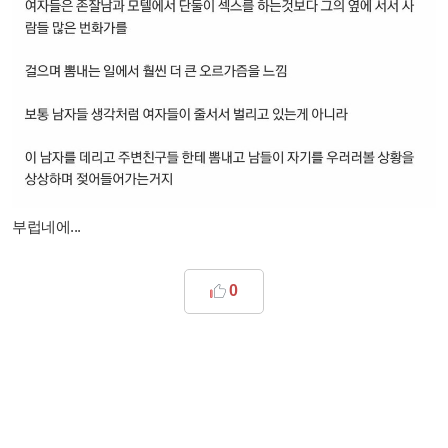
부럽네에...
0