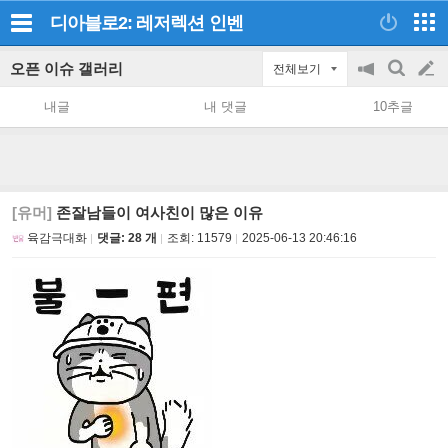
디아블로2: 레저렉션
인벤
오픈 이슈 갤러리
전체보기
공
검
글
지
색
내글
내 댓글
10추글
on/off
쓰
기
[유머]
존잘남들이 여사친이 많은 이유
육감극대화
댓글: 28 개
조회:
11579
2025-06-13 20:46:16