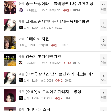
중구 난방이라는 블랙핑크 10주년 팬미팅
연예
10
댓글
어쩌다한번
Lv.77
조회 2728
추천 1
01:14
실제로 존재한다는 디지몬 속 배경화면
계층
1
댓글
입사
Lv.94
조회 2377
01:11
스테이씨 자윤
연예
0
댓글
배수민
Lv.35
조회 903
추천 1
01:07
김풍의 후라이팬 라면
계층
6
댓글
부엔까미노
Lv.87
조회 2828
추천 3
01:00
(ㅇㅎ?) 잘생긴 남자 보면 혀가 나오는 여자
계층
5
댓글
입사
Lv.94
조회 6098
추천 1
00:51
(ㅇㅎ?) 히트텍이 기다려지는 영상
계층
1
댓글
입사
Lv.94
조회 4996
추천 2
00:49
카리나 (에스파)
연예