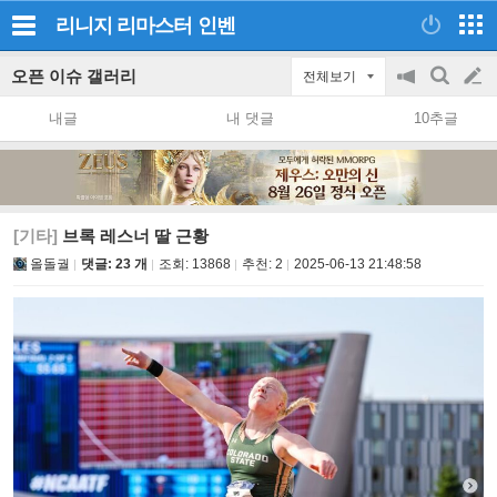
리니지 리마스터
인벤
오픈 이슈 갤러리
전체보기
공
검
글
지
색
내글
내 댓글
10추글
on/off
쓰
기
[기타]
브록 레스너 딸 근황
올돌궐
댓글: 23 개
조회:
13868
추천:
2
2025-06-13 21:48:58