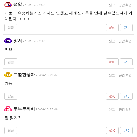
성암
25-06-13 23:07
신고
|
공감 확인
애초에 우승하는거엔 기대도 안했고 세계신기록을 언제 낼수있느냐가 기
대된다 ㅋㅋㅋ
답글
0
0
맛저
25-06-13 23:17
신고
|
공감 확인
이쁘네
답글
0
0
교활한낭자
25-06-13 23:44
신고
|
공감 확인
가능.
답글
0
0
두부두꺼비
25-06-13 23:46
신고
|
공감 확인
딸 맞지?
답글
0
0