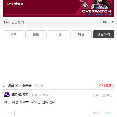
올돌궐
메뉴
인장보기
EXP 15%
목록
본문
이전
다음
댓글쓰기
댓글
(23)
등록순
|
최신순
새로고침
홍다희토미
25-06-13 21:50
신고
|
공감 확인
얘도 나중에 wwe 나오면 잼나겠네
답글
0
0