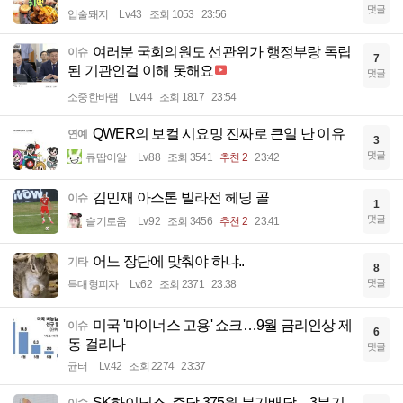
댓글
입술돼지
Lv.43
조회 1053
23:56
여러분 국회의원도 선관위가 행정부랑 독립
이슈
7
된 기관인걸 이해 못해요
댓글
소중한바램
Lv.44
조회 1817
23:54
QWER의 보컬 시요밍 진짜로 큰일 난 이유
연예
3
댓글
큐땁이알
Lv.88
조회 3541
추천 2
23:42
김민재 아스톤 빌라전 헤딩 골
이슈
1
댓글
슬기로움
Lv.92
조회 3456
추천 2
23:41
어느 장단에 맞춰야 하냐..
기타
8
댓글
특대형피자
Lv.62
조회 2371
23:38
미국 '마이너스 고용' 쇼크…9월 금리인상 제
이슈
6
동 걸리나
댓글
균터
Lv.42
조회 2274
23:37
SK하이닉스, 주당 375원 분기배당…3분기