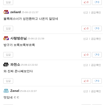
답글
0
0
zeliard
25-06-13 21:57
신고
|
공감 확인
블록레스너가 성전환하고 나온지 알았네
답글
0
0
사랑방손님
25-06-13 21:59
신고
|
공감 확인
방구가 브룩브룩부르륵
답글
0
0
파천소
25-06-13 22:02
신고
|
공감 확인
와 진짜 존나쎄보인다
답글
0
0
Zenel
25-06-13 22:07
신고
|
공감 확인
멋있네 ㄷㄷ