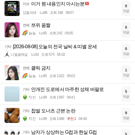
이거 뭔 내용인지 아시는분
이슈
0
댓글
강철의매
Lv.86
조회 168
06:07
쯔위 움짤
연예
0
댓글
뇸뇸
Lv.85
조회 242
06:05
[2026-08-08] 오늘의 전국 날씨 & 띠별 운세
기타
0
댓글
니얼굴제길
Lv.81
조회 575
05:02
클릭 금지
연예
1
댓글
뇸뇸
Lv.85
조회 1022
05:02
안개낀 도로에서 마주한 성체 버팔로
기타
5
댓글
치킨
Lv.99
조회 1587
04:41
찹쌀 도너츠 근본 논란
기타
9
댓글
치킨
Lv.99
조회 1496
추천 1
04:40
남자가 상상하는 G컵과 현실 G컵
기타
5