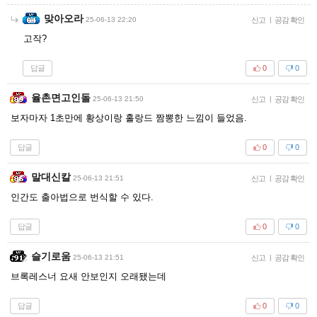
맞아오라
25-06-13 22:20
신고
|
공감 확인
고작?
답글
0
0
율촌면고인돌
25-06-13 21:50
신고
|
공감 확인
보자마자 1초만에 황상이랑 홀랑드 짬뽕한 느낌이 들었음.
답글
0
0
말대신칼
25-06-13 21:51
신고
|
공감 확인
인간도 출아법으로 번식할 수 있다.
답글
0
0
슬기로움
25-06-13 21:51
신고
|
공감 확인
브록레스너 요새 안보인지 오래됐는데
답글
0
0