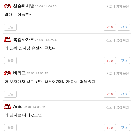
샌슨퍼시발
25-06-14 00:59
신고
|
공감 확인
엄마는 거들뿐~
답글
0
0
흑검사가츠
25-06-14 02:34
신고
|
공감 확인
와 진짜 인자강 유전자 무쳤다
답글
0
0
바라크
25-06-14 05:45
신고
|
공감 확인
아 보자마자 잊고 있던 라오어2애비가 다시 떠올랐다
답글
0
0
Anio
25-06-14 08:25
신고
|
공감 확인
와 남자로 태어났으면
답글
0
0