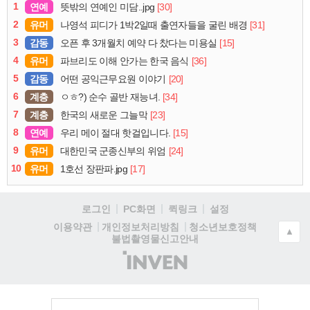
1
연예
[30]
뜻밖의 연예인 미담..jpg
2
유머
[31]
나영석 피디가 1박2일때 출연자들을 굴린 배경
3
감동
[15]
오픈 후 3개월치 예약 다 찼다는 미용실
4
유머
[36]
파브리도 이해 안가는 한국 음식
5
감동
[20]
어떤 공익근무요원 이야기
6
계층
[34]
ㅇㅎ?) 순수 골반 재능녀.
7
계층
[23]
한국의 새로운 그늘막
8
연예
[15]
우리 메이 절대 핫걸입니다.
9
유머
[24]
대한민국 군종신부의 위엄
10
유머
[17]
1호선 장판파.jpg
로그인
PC화면
퀵링크
설정
청소년보호정책
이용약관
개인정보처리방침
▲
불법촬영물신고안내
(주)
인
벤