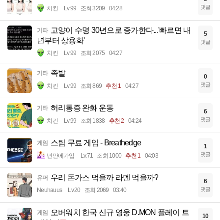
댓글
치킨
Lv.99
조회 3209
04:28
고양이 수명 30년으로 증가한다...'빠르면 내
기타
5
년부터 상용화'
댓글
치킨
Lv.99
조회 2075
04:27
족발
기타
0
댓글
치킨
Lv.99
조회 869
추천 1
04:27
허리통증 완화 운동
기타
6
댓글
치킨
Lv.99
조회 1838
추천 2
04:24
스팀 무료 게임 - Breathedge
게임
1
댓글
년만에가입
Lv.71
조회 1000
추천 1
04:03
우리 돈가스 먹을까 라멘 먹을까?
유머
6
댓글
Neuhauus
Lv.20
조회 2069
03:40
오버워치 한국 신규 영웅 D.MON 플레이 트
게임
10