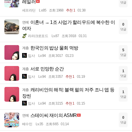
레일러
댓글
세프라딘
Lv.85
조회 1968
추천 1
01:38
이혼녀 → 1조 사업가 할리우드에 복수한 이
연예
0
여자
댓글
라라크로포드
Lv.87
조회 3918
01:31
한국인의 밥상 물회 먹방
계층
5
댓글
입사
Lv.94
조회 3017
01:23
서로 민망한 순간
계층
1
댓글
입사
Lv.94
조회 3357
추천 1
01:19
캐리비안의 해적: 블랙 펄의 저주 조니 뎁 등
계층
1
장씬
댓글
입사
Lv.94
조회 3215
추천 1
01:15
스테이씨 재이의 ASMR
연예
0
댓글
배수민
Lv.35
조회 665
01:14