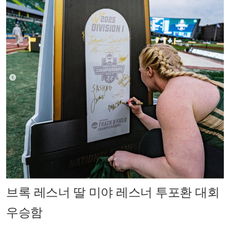
브록 레스너 딸 미야 레스너 투포환 대회
우승함