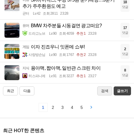
이슈
18
추가 주주환원도 예고
댓글
균터
Lv.42
조회 2811
23:28
BMW 차주분들 시동걸면 광고떠요?
유머
17
댓글
드라고노브
Lv.90
조회 4059
추천 1
23:28
이자 진죠우니 잇폰메 쇼부!
게임
2
댓글
사랑방손님
Lv.90
조회 1767
추천 2
23:28
용아맥, 짭아맥, 일반관 스크린 차이
지식
8
댓글
히스파니에
Lv.91
조회 3227
추천 1
23:27
최근
다음
검색
글쓰기
1
2
3
4
5
최근 HOT한 콘텐츠