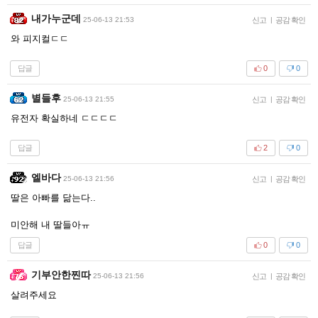
내가누군데
25-06-13 21:53
신고
|
공감 확인
와 피지컬ㄷㄷ
답글
0
0
별들후
25-06-13 21:55
신고
|
공감 확인
유전자 확실하네 ㄷㄷㄷㄷ
답글
2
0
엘바다
25-06-13 21:56
신고
|
공감 확인
딸은 아빠를 닮는다..
미안해 내 딸들아ㅠ
답글
0
0
기부안한찐따
25-06-13 21:56
신고
|
공감 확인
살려주세요