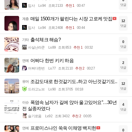
6
댓글
입사
Lv.94
조회 2133
추천 1
00:47
매일 1500개가 팔린다는 시장 고로케 맛집
계층
12
댓글
입사
Lv.94
조회 2408
추천 1
00:44
출석체크 해슴?
기타
0
댓글
사실난라쿤
Lv.89
조회 853
추천 1
00:32
어쩌다 한번 키키 하음
연예
2
댓글
어쩌다한번
Lv.77
조회 2110
추천 2
00:27
조감도대로 한것같기도..하고 아닌것같기도..
유머
12
댓글
드라고노브
Lv.90
조회 3705
00:18
폭염속 남자가 길에 앉아 울고있어요”…30년
이슈
4
전 실종자였다
댓글
슬기로움
Lv.92
조회 3432
추천 2
00:05
프로미스나인 쑥쑥 이채영 백지헌
연예
0