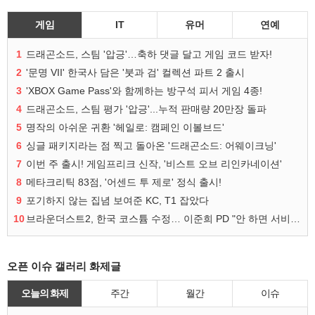
게임
IT
유머
연예
1
드래곤소드, 스팀 '압긍'…축하 댓글 달고 게임 코드 받자!
2
'문명 VII' 한국사 담은 '붓과 검' 컬렉션 파트 2 출시
3
'XBOX Game Pass'와 함께하는 방구석 피서 게임 4종!
4
드래곤소드, 스팀 평가 '압긍'...누적 판매량 20만장 돌파
5
명작의 아쉬운 귀환 '헤일로: 캠페인 이볼브드'
6
싱글 패키지라는 점 찍고 돌아온 '드래곤소드: 어웨이크닝'
7
이번 주 출시! 게임프리크 신작, '비스트 오브 리인카네이션'
8
메타크리틱 83점, '어센드 투 제로' 정식 출시!
9
포기하지 않는 집념 보여준 KC, T1 잡았다
10
브라운더스트2, 한국 코스튬 수정… 이준희 PD "안 하면 서비스 지속 불가"
오픈 이슈 갤러리 화제글
오늘의 화제
주간
월간
이슈