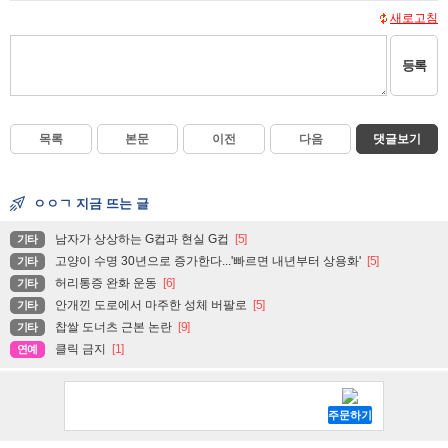
새로고침
등록
목록
본문
이전
다음
댓글보기
ㅇㅇㄱ 지금 뜨는 글
남자가 상상하는 G컵과 현실 G컵
[5]
기타
고양이 수명 30년으로 증가한다...'빠르면 내년부터 상용화'
[5]
기타
허리통증 완화 운동
[6]
기타
안개낀 도로에서 마주한 성체 버팔로
[5]
기타
찹쌀 도너츠 근본 논란
[9]
기타
클릭 금지
[1]
연예