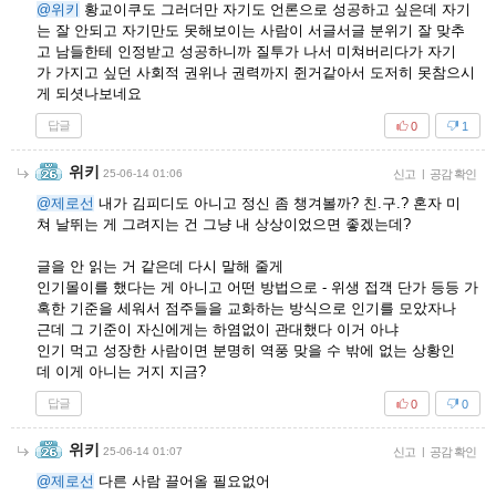
@위키
황교이쿠도 그러더만 자기도 언론으로 성공하고 싶은데 자기
는 잘 안되고 자기만도 못해보이는 사람이 서글서글 분위기 잘 맞추
고 남들한테 인정받고 성공하니까 질투가 나서 미쳐버리다가 자기
가 가지고 싶던 사회적 권위나 권력까지 쥔거같아서 도저히 못참으시
게 되셧나보네요
답글
0
1
위키
25-06-14 01:06
신고
|
공감 확인
@제로선
내가 김피디도 아니고 정신 좀 챙겨볼까? 친.구.? 혼자 미
쳐 날뛰는 게 그려지는 건 그냥 내 상상이었으면 좋겠는데?
글을 안 읽는 거 같은데 다시 말해 줄게
인기몰이를 했다는 게 아니고 어떤 방법으로 - 위생 접객 단가 등등 가
혹한 기준을 세워서 점주들을 교화하는 방식으로 인기를 모았자나
근데 그 기준이 자신에게는 하염없이 관대했다 이거 아냐
인기 먹고 성장한 사람이면 분명히 역풍 맞을 수 밖에 없는 상황인
데 이게 아니는 거지 지금?
답글
0
0
위키
25-06-14 01:07
신고
|
공감 확인
@제로선
다른 사람 끌어올 필요없어