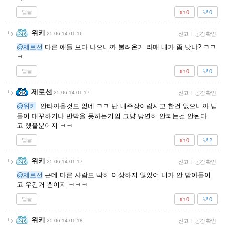
답글
0
0
위키
25-06-14 01:16
신고
|
공감 확인
@제로선
다른 애들 보다 나으니까 불려온거 라매 내가 좀 낫냐? ㅋㅋ
ㅋ
답글
0
0
제로선
25-06-14 01:17
신고
|
공감 확인
@위키
안타까울것도 없네 ㅋㅋ 난 내주장이랍시고 한건 없으니까 님
들이 대꾸하거나 반박을 못하는거임 그냥 당연히 안되는걸 안된다
고 했을뿐이지 ㅋㅋ
답글
0
2
위키
25-06-14 01:17
신고
|
공감 확인
@제로선
근데 다른 사람도 딱히 이상하지 않았어 니가 안 받아들이
고 우긴거 뿐이지 ㅋㅋㅋ
답글
0
0
위키
25-06-14 01:18
신고
|
공감 확인