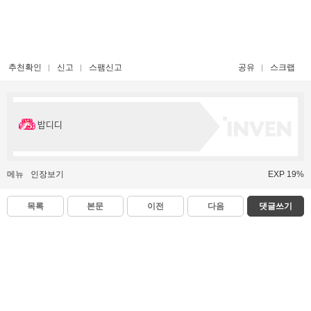
추천확인
신고
스팸신고
공유
스크랩
밥디디
메뉴
인장보기
EXP 19%
목록
본문
이전
다음
댓글쓰기