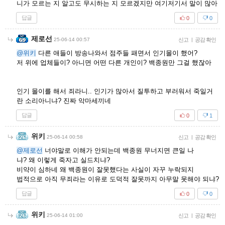
니가 모르는 지 알고도 무시하는 지 모르겠지만 여기저기서 말이 많아
답글
0
0
제로선
25-06-14 00:57
신고
|
공감 확인
@위키
다른 애들이 방송나와서 점주들 패면서 인기몰이 했어?
저 위에 업체들이? 아니면 어떤 다른 개인이? 백종원만 그걸 했잖아
인기 몰이를 해서 죄라니.. 인기가 많아서 질투하고 부러워서 죽일거
란 소리아니냐? 진짜 악마세끼네
답글
0
1
위키
25-06-14 00:58
신고
|
공감 확인
@제로선
너야말로 이해가 안되는데 백종원 무너지면 큰일 나
냐? 왜 이렇게 죽자고 실드치냐?
비약이 심하네 왜 백종원이 잘못했다는 사실이 자꾸 누락되지
법적으로 아직 무죄라는 이유로 도덕적 잘못까지 아무말 못해야 되냐?
답글
0
0
위키
25-06-14 01:00
신고
|
공감 확인