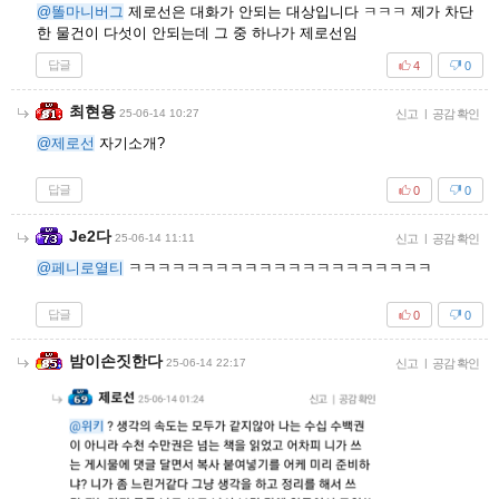
@똘마니버그
제로선은 대화가 안되는 대상입니다 ㅋㅋㅋ 제가 차단
한 물건이 다섯이 안되는데 그 중 하나가 제로선임
답글
4
0
최현용
25-06-14 10:27
신고
|
공감 확인
@제로선
자기소개?
답글
0
0
Je2다
25-06-14 11:11
신고
|
공감 확인
@페니로열티
ㅋㅋㅋㅋㅋㅋㅋㅋㅋㅋㅋㅋㅋㅋㅋㅋㅋㅋㅋㅋㅋ
답글
0
0
밤이손짓한다
25-06-14 22:17
신고
|
공감 확인