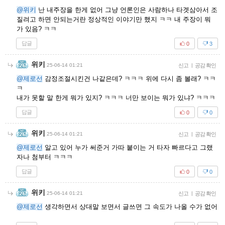
@위키
난 내주장을 한게 없어 그냥 언론인은 사람하나 타겟삼아서 조
질려고 하면 안되는거란 정상적인 이야기만 했지 ㅋㅋ 내 주장이 뭐
가 있음? ㅋㅋ
답글
0
3
위키
25-06-14 01:21
신고
|
공감 확인
@제로선
감정조절시킨건 나같은데? ㅋㅋㅋ 위에 다시 좀 볼래? ㅋㅋ
ㅋ
내가 못할 말 한게 뭐가 있지? ㅋㅋㅋ 너만 보이는 뭐가 있냐? ㅋㅋㅋ
답글
0
0
위키
25-06-14 01:21
신고
|
공감 확인
@제로선
알고 있어 누가 써준거 가따 붙이는 거 타자 빠르다고 그랬
자나 첨부터 ㅋㅋㅋ
답글
0
0
위키
25-06-14 01:21
신고
|
공감 확인
@제로선
생각하면서 상대말 보면서 글쓰면 그 속도가 나올 수가 없어