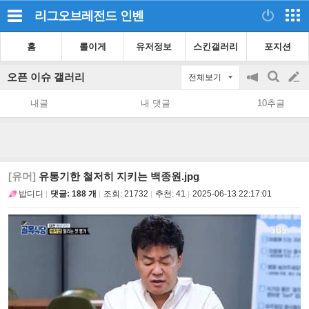
리그오브레전드
인벤
홈
롤이게
유저정보
스킨갤러리
포지션
오픈 이슈 갤러리
전체보기
공
검
글
지
색
내글
내 댓글
10추글
on/off
쓰
기
[유머]
유통기한 철저히 지키는 백종원.jpg
밥디디
댓글: 188 개
조회:
21732
추천:
41
2025-06-13 22:17:01