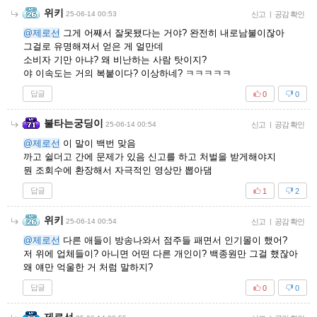
위키
25-06-14 00:53
신고
|
공감 확인
@제로선
그게 어째서 잘못됐다는 거야? 완전히 내로남불이잖아
그걸로 유명해져서 얻은 게 얼만데
소비자 기만 아냐? 왜 비난하는 사람 탓이지?
야 이속도는 거의 복붙이다? 이상하네? ㅋㅋㅋㅋㅋ
답글
0
0
불타는궁딩이
25-06-14 00:54
신고
|
공감 확인
@제로선
이 말이 백번 맞음
까고 쉴더고 간에 문제가 있음 신고를 하고 처벌을 받게해야지
뭔 조회수에 환장해서 자극적인 영상만 뽑아댐
답글
1
2
위키
25-06-14 00:54
신고
|
공감 확인
@제로선
다른 애들이 방송나와서 점주들 패면서 인기몰이 했어?
저 위에 업체들이? 아니면 어떤 다른 개인이? 백종원만 그걸 했잖아
왜 얘만 억울한 거 처럼 말하지?
답글
0
0