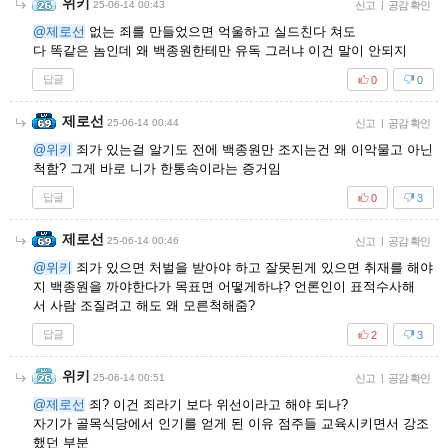
위키
25-06-14 00:43
신고
|
공감 확인
@제로선
없는 죄를 만들었으면 억울하고 실드친다 쳐도
다 똑같은 놈인데 왜 백종원한테만 유독 그러냐 이건 말이 안되지
답글
0
0
제로선
25-06-14 00:44
신고
|
공감 확인
@위키
죄가 있는걸 알기도 전에 백종원만 조지는건 왜 이악물고 아닌
척함? 그게 바로 니가 한통속이라는 증거임
답글
0
3
제로선
25-06-14 00:46
신고
|
공감 확인
@위키
죄가 있으면 처벌을 받아야 하고 잘못된게 있으면 취재를 해야
지 백종원을 까야한다가 목표면 어떻게하냐? 언론인이 표적수사해
서 사람 조질려고 해도 왜 모른척해줌?
답글
2
3
위키
25-06-14 00:51
신고
|
공감 확인
@제로선
죄? 이건 죄라기 보다 위선이라고 해야 되나?
자기가 골목식당에서 인기를 얻게 된 이유 점주들 교육시키면서 강조
했던 부분