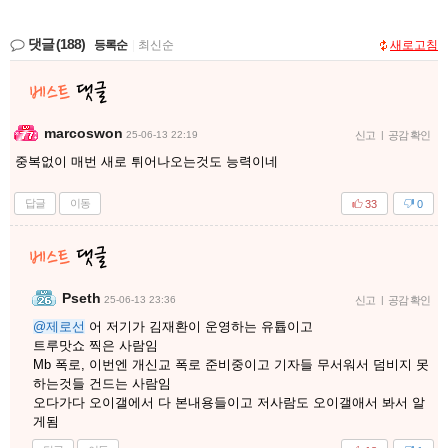
댓글
(188)
등록순
|
최신순
새로고침
marcoswon
25-06-13 22:19
신고
|
공감 확인
중복없이 매번 새로 튀어나오는것도 능력이네
답글
이동
33
0
Pseth
25-06-13 23:36
신고
|
공감 확인
@제로선
어 저기가 김재환이 운영하는 유튭이고
트루맛쇼 찍은 사람임
Mb 폭로, 이번엔 개신교 폭로 준비중이고 기자들 무서워서 덤비지 못
하는것들 건드는 사람임
오다가다 오이갤에서 다 본내용들이고 저사람도 오이갤애서 봐서 알
게됨