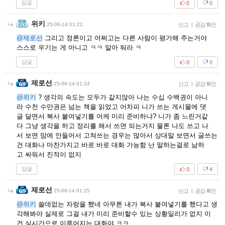
답글
0
0
위키
25-06-14 01:22
신고
|
공감 확인
@제로선
그리고 정론이고 어쩌고는 다른 사람이 평가해 주는거야
스스로 우기는 게 아니고 ㅋㅋ 알아 둬라 ㅋ
답글
0
0
제로선
25-06-14 01:24
신고
|
공감 확인
@위키
? 생각의 속도는 모두가 같지않아 나는 수십 수백권이 아니
라 수천 수만권은 넘는 책을 읽었고 어차피 니가 쓰는 게시물에 댓
글 달면서 복사 붙여넣기를 어케 미리 준비하냐? 니가 좀 느린거같
다 그냥 생각을 하고 정리를 해서 쓰면 되는거지 물론 나도 쓰고 나
서 보면 맘에 안들어서 고쳐쓰는 경우는 많아서 상대말 보면서 글쓰는
건 대화나 마찬가지고 바로 바로 대화 가능함 난 말하는걸로 남하
고 싸워서 진적이 없지
답글
0
4
제로선
25-06-14 01:25
신고
|
공감 확인
@위키
쓸데없는 자랑을 했네 아무튼 내가 복사 붙여넣기를 했다고 생
각해봐야 실제로 그걸 내가 미리 준비할수 있는 상황일리가 없지 이
건 실시간으로 이루어지는 대화야 ㅋㅋ