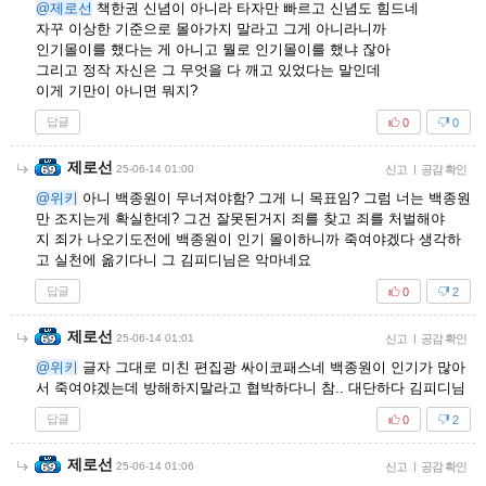
@제로선
책한권 신념이 아니라 타자만 빠르고 신념도 힘드네
자꾸 이상한 기준으로 몰아가지 말라고 그게 아니라니까
인기몰이를 했다는 게 아니고 뭘로 인기몰이를 했냐 잖아
그리고 정작 자신은 그 무엇을 다 깨고 있었다는 말인데
이게 기만이 아니면 뭐지?
답글
0
0
제로선
25-06-14 01:00
신고
|
공감 확인
@위키
아니 백종원이 무너져야함? 그게 니 목표임? 그럼 너는 백종원
만 조지는게 확실한데? 그건 잘못된거지 죄를 찾고 죄를 처벌해야
지 죄가 나오기도전에 백종원이 인기 몰이하니까 죽여야겠다 생각하
고 실천에 옮기다니 그 김피디님은 악마네요
답글
0
2
제로선
25-06-14 01:01
신고
|
공감 확인
@위키
글자 그대로 미친 편집광 싸이코패스네 백종원이 인기가 많아
서 죽여야겠는데 방해하지말라고 협박하다니 참.. 대단하다 김피디님
답글
0
2
제로선
25-06-14 01:06
신고
|
공감 확인