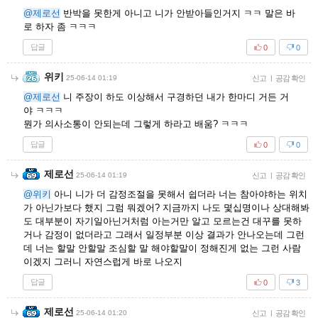
@제로선
반박을 못한게 아니고 니가 안받아들인거지 ㅋㅋ 말은 바
로 하자 좀 ㅋㅋㅋ
답글
0
0
위키
25-06-14 01:19
신고
|
공감 확인
@제로선
니 주장이 하도 이상해서 구경하던 내가 한마디 거든 거
야 ㅋㅋㅋ
뭔가 의사소통이 안되는데 그렇게 하라고 배움? ㅋㅋㅋ
답글
0
0
제로선
25-06-14 01:19
신고
|
공감 확인
@위키
아니 니가 더 감정조절을 못해서 쉽더라 너는 참아야하는 위치
가 아닌가보다 했지 그럼 뭐겠어? 지금까지 나도 몇십명이나 상대해봐
도 대부분이 자기일아닌거처럼 아는거만 알고 모르는건 대꾸를 못하
거나 감정이 없더라고 그래서 일정부분 이상 결과가 안나오는데 그런
데 너는 할말 안할말 조심할 말 해야할말이 정해진게 없는 그런 사람
이겠지 그러니 자연스럽게 바로 나오지
답글
0
3
제로선
25-06-14 01:20
신고
|
공감 확인