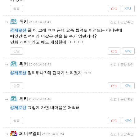
답글
1
3
위키
25-06-14 01:41
신고
|
공감 확인
@제로선
풉 어 그래 ㅋㅋ 근데 요즘 씹덕도 이정도는 아니던데
빼앗긴 씹덕이라 너같은 찐을 볼 수가 없던거냐?
만화 캐릭터라고 해도 개심한데 ㅋㅋㅋㅋ
답글
1
0
위키
25-06-14 01:45
신고
|
공감 확인
@제로선
멀티뛰나? 왜 갑자기 느려졌지 ㅋㅋ
답글
1
0
위키
25-06-14 01:46
신고
|
공감 확인
@제로선
그렇게 가면 내마음은 어떡해
답글
1
0
페니로열티
25-06-14 09:54
신고
|
공감 확인