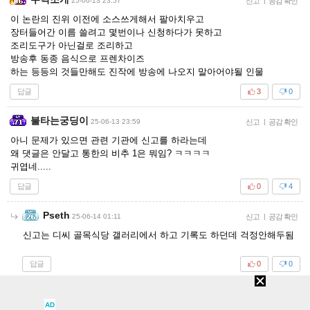
25-06-13 23:57
신고
|
공감 확인
이 논란의 진위 이전에 소스쓰게해서 팔아치우고
장터들어간 이름 쓸려고 몇번이나 신청하다가 못하고
조리도구가 아닌걸로 조리하고
방송후 동종 음식으로 프렌차이즈
하는 등등의 것들만해도 진작에 방송에 나오지 말아어야될 인물
답글
3
0
불타는궁딩이
25-06-13 23:59
신고
|
공감 확인
아니 문제가 있으면 관련 기관에 신고를 하라는데
왜 댓글은 안달고 통한의 비추 1은 뭐임? ㅋㅋㅋㅋ
귀엽네.....
답글
0
4
Pseth
25-06-14 01:11
신고
|
공감 확인
신고는 디씨 골목식당 갤러리에서 하고 기록도 하던데 걱정안해두됨
답글
0
0
징징징징징
25-06-13 23:59
신고
|
공감 확인
AD