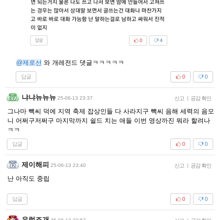
@제로선
와 개레전드 댓글ㅋㅋㅋㅋㅋ
답글
0
0
냐냐뉴뉴뉴
25-06-13 23:37
신고
|
공감 확인
그나마 빽씨 덕에 지역 축제 잡상인들 다 사라지구 빽씨 음해 세력의 음모
니 어쩌구저쩌구 마지막까지 쉴드 치는 애들 이번 영상까진 뭐라 할려나
ㅋㅋ
답글
0
0
제이해피
25-06-13 23:40
신고
|
공감 확인
난 아직도 중립
답글
0
0
우럭조개