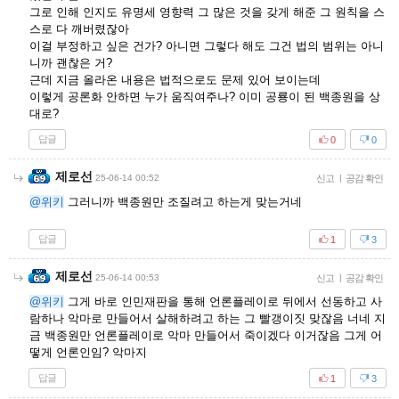
그로 인해 인지도 유명세 영향력 그 많은 것을 갖게 해준 그 원칙을 스
스로 다 깨버렸잖아
이걸 부정하고 싶은 건가? 아니면 그렇다 해도 그건 법의 범위는 아니
니까 괜찮은 거?
근데 지금 올라온 내용은 법적으로도 문제 있어 보이는데
이렇게 공론화 안하면 누가 움직여주나? 이미 공룡이 된 백종원을 상
대로?
답글
0
0
제로선
25-06-14 00:52
신고
|
공감 확인
@위키
그러니까 백종원만 조질려고 하는게 맞는거네
답글
1
3
제로선
25-06-14 00:53
신고
|
공감 확인
@위키
그게 바로 인민재판을 통해 언론플레이로 뒤에서 선동하고 사
람하나 악마로 만들어서 살해하려고 하는 그 빨갱이짓 맞잖음 너네 지
금 백종원만 언론플레이로 악마 만들어서 죽이겠다 이거잖음 그게 어
떻게 언론인임? 악마지
답글
1
3