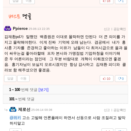
답글
이동
18
1
Ppierce
25-06-13 22:35
신고
|
공감 확인
김재환pd가 말했던 백종원은 이대로 몰락하면 안된다 더 큰 의미를 가
지고 몰락해야한다. 이게 진짜 기억에 오래 남는다. 겸공에서 내가 홍
사훈 기자를 존경하고 좋아하는 이유가 남들이 다 최저시급으로 을과 을
이 싸우는걸 좋아라할때 프차 본사와 가맹점법 기업하청을 이야기해
준 두 어른이라는 점인데 그 두분 바람대로 개혁이 이뤄졌으면 좋겠
음. 홍기자님이 보실지 모르시겠지만 항상 감사하고 김재환 피디와 콜
라보 함 해주셨으면 좋겠음.
답글
이동
10
0
1 ~ 100
번째 댓글
[보기]
101 ~
번째 댓글
제로선
25-06-14 00:36
신고
|
공감 확인
@위키
고소 고발해 언론플레이 하면서 선동으로 사람 조질려고 발악
하지말고