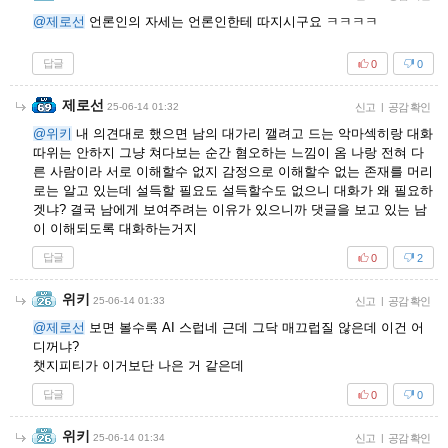
@제로선
언론인의 자세는 언론인한테 따지시구요 ㅋㅋㅋㅋ
답글
0
0
제로선
25-06-14 01:32
신고
|
공감 확인
@위키
내 의견대로 했으면 남의 대가리 깰려고 드는 악마섹히랑 대화
따위는 안하지 그냥 쳐다보는 순간 혐오하는 느낌이 옴 나랑 전혀 다
른 사람이라 서로 이해할수 없지 감정으로 이해할수 없는 존재를 머리
로는 알고 있는데 설득할 필요도 설득할수도 없으니 대화가 왜 필요하
겟냐? 결국 남에게 보여주려는 이유가 있으니까 댓글을 보고 있는 남
이 이해되도록 대화하는거지
답글
0
2
위키
25-06-14 01:33
신고
|
공감 확인
@제로선
보면 볼수록 AI 스럽네 근데 그닥 매끄럽질 않은데 이건 어
디꺼냐?
챗지피티가 이거보단 나은 거 같은데
답글
0
0
위키
25-06-14 01:34
신고
|
공감 확인