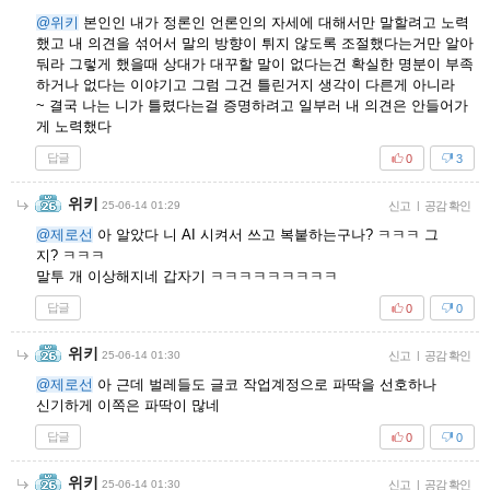
@위키
본인인 내가 정론인 언론인의 자세에 대해서만 말할려고 노력
했고 내 의견을 섞어서 말의 방향이 튀지 않도록 조절했다는거만 알아
둬라 그렇게 했을때 상대가 대꾸할 말이 없다는건 확실한 명분이 부족
하거나 없다는 이야기고 그럼 그건 틀린거지 생각이 다른게 아니라
~ 결국 나는 니가 틀렸다는걸 증명하려고 일부러 내 의견은 안들어가
게 노력했다
답글
0
3
위키
25-06-14 01:29
신고
|
공감 확인
@제로선
아 알았다 니 AI 시켜서 쓰고 복붙하는구나? ㅋㅋㅋ 그
지? ㅋㅋㅋ
말투 개 이상해지네 갑자기 ㅋㅋㅋㅋㅋㅋㅋㅋㅋ
답글
0
0
위키
25-06-14 01:30
신고
|
공감 확인
@제로선
아 근데 벌레들도 글코 작업계정으로 파딱을 선호하나
신기하게 이쪽은 파딱이 많네
답글
0
0
위키
25-06-14 01:30
신고
|
공감 확인