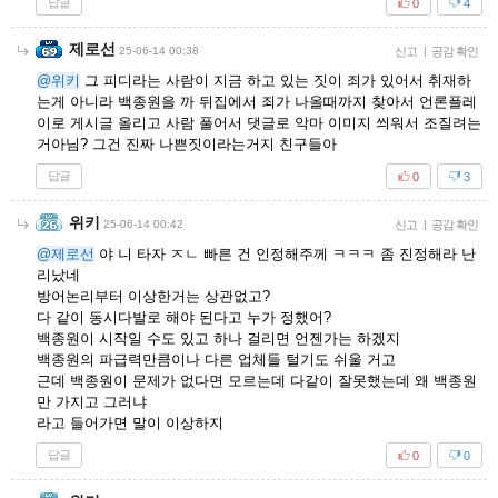
답글
0
4
제로선
25-06-14 00:38
신고
|
공감 확인
@위키
그 피디라는 사람이 지금 하고 있는 짓이 죄가 있어서 취재하
는게 아니라 백종원을 까 뒤집에서 죄가 나올때까지 찾아서 언론플레
이로 게시글 올리고 사람 풀어서 댓글로 악마 이미지 씌워서 조질려는
거아님? 그건 진짜 나쁜짓이라는거지 친구들아
답글
0
3
위키
25-06-14 00:42
신고
|
공감 확인
@제로선
야 니 타자 ㅈㄴ 빠른 건 인정해주께 ㅋㅋㅋ 좀 진정해라 난
리났네
방어논리부터 이상한거는 상관없고?
다 같이 동시다발로 해야 된다고 누가 정했어?
백종원이 시작일 수도 있고 하나 걸리면 언젠가는 하겠지
백종원의 파급력만큼이나 다른 업체들 털기도 쉬울 거고
근데 백종원이 문제가 없다면 모르는데 다같이 잘못했는데 왜 백종원
만 가지고 그러냐
라고 들어가면 말이 이상하지
답글
0
0