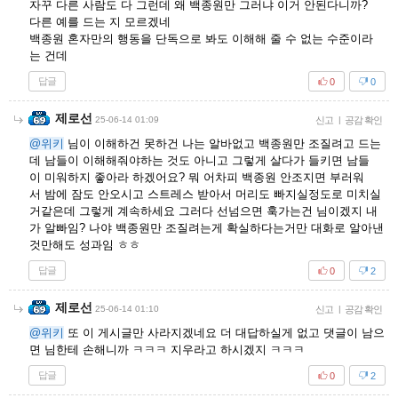
자꾸 다른 사람도 다 그런데 왜 백종원만 그러냐 이거 안된다니까?
다른 예를 드는 지 모르겠네
백종원 혼자만의 행동을 단독으로 봐도 이해해 줄 수 없는 수준이라
는 건데
답글
0
0
제로선
25-06-14 01:09
신고
|
공감 확인
@위키
님이 이해하건 못하건 나는 알바없고 백종원만 조질려고 드는
데 남들이 이해해줘야하는 것도 아니고 그렇게 살다가 들키면 남들
이 미워하지 좋아라 하겠어요? 뭐 어차피 백종원 안조지면 부러워
서 밤에 잠도 안오시고 스트레스 받아서 머리도 빠지실정도로 미치실
거같은데 그렇게 계속하세요 그러다 선넘으면 훅가는건 님이겠지 내
가 알빠임? 나야 백종원만 조질려는게 확실하다는거만 대화로 알아낸
것만해도 성과임 ㅎㅎ
답글
0
2
제로선
25-06-14 01:10
신고
|
공감 확인
@위키
또 이 게시글만 사라지겠네요 더 대답하실게 없고 댓글이 남으
면 님한테 손해니까 ㅋㅋㅋ 지우라고 하시겠지 ㅋㅋㅋ
답글
0
2