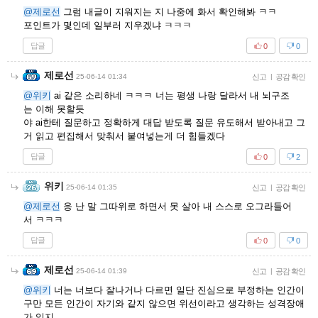
@제로선
그럼 내글이 지워지는 지 나중에 화서 확인해봐 ㅋㅋ
포인트가 몇인데 일부러 지우겠냐 ㅋㅋㅋ
답글
0
0
제로선
25-06-14 01:34
신고
|
공감 확인
@위키
ai 같은 소리하네 ㅋㅋㅋ 너는 평생 나랑 달라서 내 뇌구조
는 이해 못할듯
야 ai한테 질문하고 정확하게 대답 받도록 질문 유도해서 받아내고 그
거 읽고 편집해서 맞춰서 붙여넣는게 더 힘들겠다
답글
0
2
위키
25-06-14 01:35
신고
|
공감 확인
@제로선
응 난 말 그따위로 하면서 못 살아 내 스스로 오그라들어
서 ㅋㅋㅋ
답글
0
0
제로선
25-06-14 01:39
신고
|
공감 확인
@위키
너는 너보다 잘나거나 다르면 일단 진심으로 부정하는 인간이
구만 모든 인간이 자기와 같지 않으면 위선이라고 생각하는 성격장애
가 있지