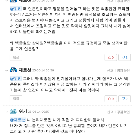
제로선
25-06-14 00:55
신고
|
공감 확인
@위키
왜 언론인이라고 명분을 걸어놓고 하는 짓은 백종원만 표적질
하는데? 그거는 언론인이 아니지 백종원만 표적으로 조질려는 스토커
지 스토킹은 범죄야 나쁜짓이고 그리고 선동해서 사람 악마 만들어
서 인터넷에서 조질려고 드는 짓도 악마나 할짓이다 그래서 내가 싫어
하고 니들한테 따지는거임
왜 백종원만 상대임? 백종원을 이미 적으로 규정하고 죽일 생각이잖
음 그게 언론임?
답글
0
3
제로선
25-06-14 00:56
신고
|
공감 확인
@위키
그러니까 백종원이 인기몰이하고 잘나가는게 질투가 나서 백
종원만 죽이겠다 이거잖음 지금 말하는 니가 김피디가 하는 그 생각인
가본데 참 인간이 아니고 악마네.. 진짜 너는 악마다
답글
0
2
위키
25-06-14 00:57
신고
|
공감 확인
@제로선
니 논리대로면 니가 직접 저 피디한테 물어봐
내가 저 정보를 만든 것도 아니고 난 동의할 뿐이지 내가 언론이냐?
그리고 저 사람 혼자 다 캐낸 것도 아니잖아