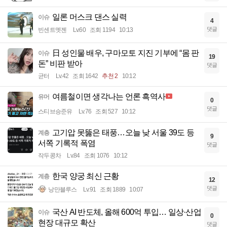
일론 머스크 댄스 실력
이슈
4
댓글
빈센트멧젠
Lv.60
조회 1194
10:13
日 성인물 배우, 구마모토 지진 기부에 “몸 판
이슈
19
돈” 비판 받아
댓글
균터
Lv.42
조회 1642
추천 2
10:12
여름철이면 생각나는 언론 흑역사
유머
0
댓글
스티브승준유
Lv.76
조회 527
10:12
고기압 못뚫은 태풍…오늘 낮 서울 39도 등
계층
9
서쪽 기록적 폭염
댓글
작두콩차
Lv.84
조회 1076
10:12
한국 양궁 최신 근황
계층
12
댓글
낭만블루스
Lv.91
조회 1889
10:07
국산 AI 반도체, 올해 600억 투입… 일상·산업
이슈
0
현장 대규모 확산
댓글