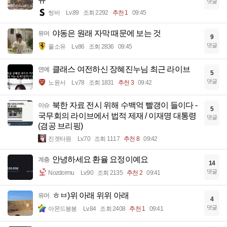
댓글
썽바
Lv.89
조회 2292
추천 1
09:45
야동은 원래 자막 때문에 보는 것
유머
9
댓글
풀소유
Lv.86
조회 2836
09:45
클래스 여전하신 장혜진누님 최근 라이브
연예
5
댓글
노윤서
Lv.78
조회 1831
추천 3
09:42
북한 자료 전시 위해 수백억 빨갱이 들이다 -
이슈
5
국무회의 라이브에서 법적 제재 / 이재명 대통령
댓글
(겸공 브리핑)
진겟타원
Lv.70
조회 1117
추천 8
09:42
안녕하세요 환율 요정이예요
계층
14
댓글
Nozdormu
Lv.90
조회 2135
추천 2
09:41
ㅎㅂ)위 아래 위위 아래
유머
4
댓글
아몬드봉봉
Lv.84
조회 2408
추천 1
09:41