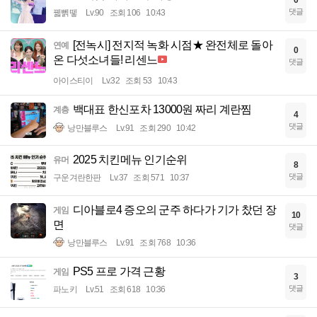
0
댓글
꿻뻵뗗
Lv.90
조회 106
10:43
[전녹시] 전지적 녹화 시점★ 완전체로 돌아
연예
0
온 다섯소녀들! 리센느
댓글
아이스티이
Lv.32
조회 53
10:43
백대표 한신포차 13000원 짜리 계란찜
계층
4
댓글
낭만블루스
Lv.91
조회 290
10:42
2025 치킨메뉴 인기순위
유머
8
댓글
구운겨란한판
Lv.37
조회 571
10:37
디아블로4 증오의 군주 하다가 기가 찼던 장
게임
10
면
댓글
낭만블루스
Lv.91
조회 768
10:36
PS5 프로 가격 근황
게임
3
댓글
파노키
Lv.51
조회 618
10:36