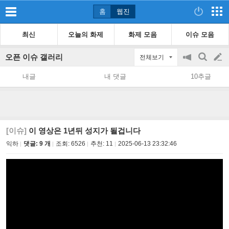
홈
웹진
최신
오늘의 화제
화제 모음
이슈 모음
오픈 이슈 갤러리
전체보기
공
검
글
지
색
내글
내 댓글
10추글
on/off
쓰
기
[이슈]
이 영상은 1년뒤 성지가 될겁니다
익하
댓글: 9 개
조회:
6526
추천:
11
2025-06-13 23:32:46