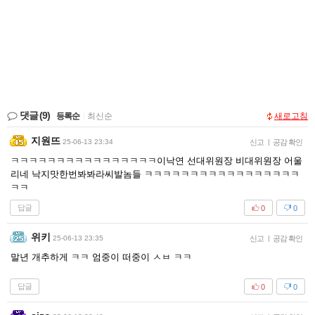
댓글
(9)
등록순
|
최신순
새로고침
지원뜨
25-06-13 23:34
신고
|
공감 확인
ㅋㅋㅋㅋㅋㅋㅋㅋㅋㅋㅋㅋㅋㅋㅋㅋ이낙연 선대위원장 비대위원장 어울
리네 낙지맛한번봐봐라씨발놈들 ㅋㅋㅋㅋㅋㅋㅋㅋㅋㅋㅋㅋㅋㅋㅋㅋㅋ
ㅋㅋ
답글
0
0
위키
25-06-13 23:35
신고
|
공감 확인
말년 개추하게 ㅋㅋ 엄중이 떠중이 ㅅㅂ ㅋㅋ
답글
0
0