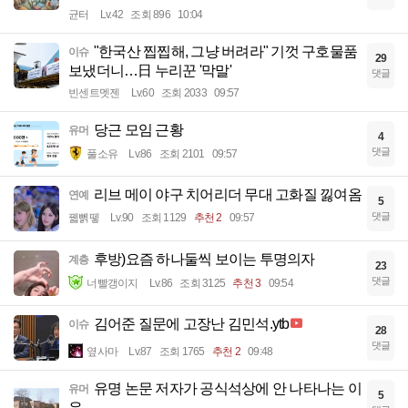
균터
Lv.42
조회 896
10:04
"한국산 찝찝해, 그냥 버려라" 기껏 구호물품
이슈
29
보냈더니…日 누리꾼 '막말'
댓글
빈센트멧젠
Lv.60
조회 2033
09:57
당근 모임 근황
유머
4
댓글
풀소유
Lv.86
조회 2101
09:57
리브 메이 야구 치어리더 무대 고화질 낋여옴
연예
5
댓글
꿻뻵뗗
Lv.90
조회 1129
추천 2
09:57
후방)요즘 하나둘씩 보이는 투명의자
계층
23
댓글
너빨갱이지
Lv.86
조회 3125
추천 3
09:54
김어준 질문에 고장난 김민석.ytb
이슈
28
댓글
옆사마
Lv.87
조회 1765
추천 2
09:48
유명 논문 저자가 공식석상에 안 나타나는 이
유머
5
유