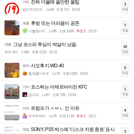
진짜 더울때 쓸만한 꿀팁
기타
3
댓글
킹리적갓비자
Lv.69
조회 722
10:34
후방 또는 더러움이 공존
계층
7
댓글
너빨갱이지
Lv.86
조회 1060
추천 1
10:33
그냥 코스피 투심이 박살이 났음.
계층
10
댓글
부두개미
Lv.60
조회 1216
10:31
시오후키 WD-40
유머
5
댓글
돌체콜드부르
Lv.79
조회 1020
10:30
포스쩌는 아제르바이잔 KFC
기타
1
댓글
옆사마
Lv.87
조회 759
10:29
트럼프가 ㅅㅂㄴ 인 이유.
이슈
4
댓글
두부두꺼비
Lv.78
조회 1119
추천 1
10:27
SONY, PS5 박스에 '디스크 지원 종료' 표시
게임
3