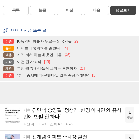
목록
본문
이전
다음
댓글보기
ㅇㅇㄱ 지금 뜨는 글
K 폭염에 혀를 내두르는 외국인들
[29]
이슈
아재들이 좋아하는 골반녀
[15]
유머
지역 비하 하는게 웃긴 이유.
[46]
계층
이건 뭔 사고랴;
[15]
기타
후방)요즘 하나둘씩 보이는 투명의자
[22]
계층
"한국 증시에 다 묻혔다"…일본 증권가 '분통'
[13]
이슈
김민석·송영길 "정청래, 반명 아니면 왜 유시
이슈
1
민에 반발 안 하나"
댓글
파인더1
Lv.80
조회 40
10:43
신개념 아파트 주차장 빌런
기타