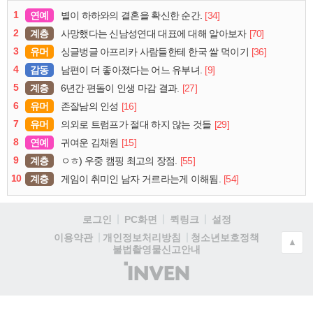
1
연예
[34]
별이 하하와의 결혼을 확신한 순간.
2
계층
[70]
사망했다는 신남성연대 대표에 대해 알아보자
3
유머
[36]
싱글벙글 아프리카 사람들한테 한국 쌀 먹이기
4
감동
[9]
남편이 더 좋아졌다는 어느 유부녀.
5
계층
[27]
6년간 편돌이 인생 마감 결과.
6
유머
[16]
존잘남의 인성
7
유머
[29]
의외로 트럼프가 절대 하지 않는 것들
8
연예
[15]
귀여운 김채원
9
계층
[55]
ㅇㅎ) 우중 캠핑 최고의 장점.
10
계층
[54]
게임이 취미인 남자 거르라는게 이해됨.
로그인
PC화면
퀵링크
설정
청소년보호정책
이용약관
개인정보처리방침
▲
불법촬영물신고안내
(주)
인
벤