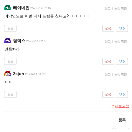
레이네인
25-06-14 02:02
신고
|
공감 확인
이낙연으로 이런 데서 드립을 친다고? ㅋㅋㅋㅋㅋ
답글
0
0
릴랙스
25-06-14 02:58
신고
|
공감 확인
맛좀봐라
답글
0
0
2sjun
25-06-14 11:31
신고
|
공감 확인
ㅇㅇ
답글
0
0
새로고침
등록