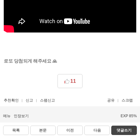
로또 당첨되게 해주세요 🙏
11
추천확인
신고
스팸신고
공유
스크랩
메뉴
인장보기
EXP 85%
목록
본문
이전
다음
댓글쓰기