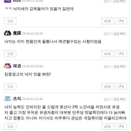
sizo
25-06-13 23:40
신고
|
공감 확인
ㅋㅋ 낙지새끼 감옥들어가 있을거 같은데
답글
0
0
魔羅
25-06-13 23:42
신고
|
공감 확인
낙지는 이미 한몸인게 들통나서 예견할수있는 사항이었음
답글
0
0
패권
25-06-13 23:59
신고
|
공감 확인
킹중경고의 낙지 맛을 봐랏!
답글
0
0
츠직
25-06-14 01:40
신고
|
공감 확인
낙지 능력도 안되지만 줄 드럽게 못선다 2찍 노인네들 자연사로 유권
자 줄고 가장 두꺼운 유권자층이 대부분 민주당 텃밭쪽인데다 다 늙어빠
지고 정통도 아니라 거기서도 비주류다 관상은 국짐쪽이랑 어울리긴하네
답글
0
0