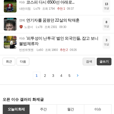
코스피 다시 6500선 아래로...
이슈
13
댓글
내란의힘
Lv.79
조회 1794
추천 1
09:37
연기자를 꿈꿨던 22살의 탁재훈
연예
8
댓글
노윤서
Lv.78
조회 2301
09:30
'피투성이 난투극' 벌인 외국인들, 잡고 보니
이슈
3
불법체류자
댓글
빈센트멧젠
Lv.60
조회 1860
추천 2
09:26
최근
다음
검색
글쓰기
1
2
3
4
5
오픈 이슈 갤러리 화제글
오늘의 화제
주간
월간
이슈