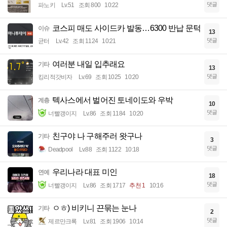
댓글
파노키
Lv.51
조회 800
10:22
코스피 매도 사이드카 발동…6300 반납 문턱
이슈
13
댓글
균터
Lv.42
조회 1124
10:21
여러분 내일 입추래요
기타
13
댓글
킹리적갓비자
Lv.69
조회 1025
10:20
텍사스에서 벌어진 토네이도와 우박
계층
10
댓글
너빨갱이지
Lv.86
조회 1184
10:20
친구야 나 구해주러 왓구나
기타
3
댓글
Deadpool
Lv.88
조회 1122
10:18
우리나라 대표 미인
연예
18
댓글
너빨갱이지
Lv.86
조회 1717
추천 1
10:16
ㅇㅎ) 비키니 끈묶는 눈나
기타
2
댓글
제르만크록
Lv.81
조회 1906
10:14