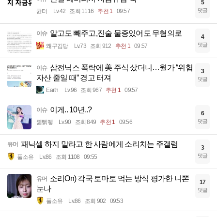
5
댓글
균터
Lv.42
조회 1116
추천 1
09:57
알고도 빼주고,진술 물증있어도 무혐의로
이슈
4
댓글
왜구김당
Lv.73
조회 912
추천 1
09:57
삼전닉스 폭락에 美 주식 샀더니…월가 “위험
이슈
3
자산 줄일 때” 경고 터져
댓글
Earth
Lv.96
조회 967
추천 1
09:57
이게.. 10년..?
이슈
6
댓글
꿻뻵뗗
Lv.90
조회 849
추천 1
09:56
패닉셀 하지 말라고 한 사람에게 소리치는 주갤럼
유머
3
댓글
풀소유
Lv.86
조회 1108
09:55
소리On) 각국 토마토 먹는 방식 평가한 니뽄
유머
17
눈나
댓글
풀소유
Lv.86
조회 902
09:53