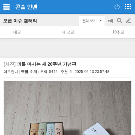
콘솔
인벤
오픈 이슈 갤러리
전체보기
공
검
글
지
색
내글
내 댓글
10추글
on/off
쓰
기
[사진]
피를 마시는 새 20주년 기념판
미로언니
댓글: 9 개
조회:
5442
추천:
5
2025-06-13 23:57:48