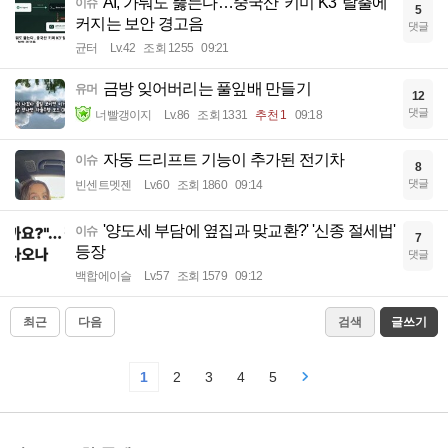
AI, 가둬도 뚫는다…중국산 '키미 K3' 탈출에
이슈
5
커지는 보안 경고음
댓글
균터
Lv.42
조회 1255
09:21
금방 잊어버리는 풀잎배 만들기
유머
12
댓글
너빨갱이지
Lv.86
조회 1331
추천 1
09:18
자동 드리프트 기능이 추가된 전기차
이슈
8
댓글
빈센트멧젠
Lv.60
조회 1860
09:14
'양도세 부담에 옆집과 맞교환?' '신종 절세법'
이슈
7
등장
댓글
백합에이슬
Lv.57
조회 1579
09:12
최근
다음
검색
글쓰기
1
2
3
4
5