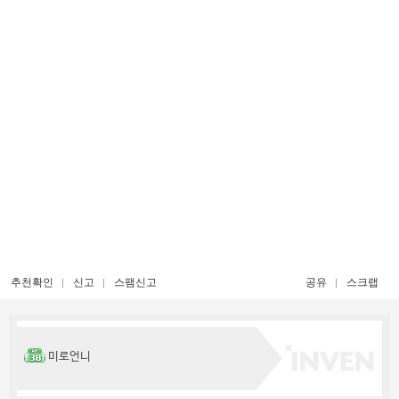
추천확인
신고
스팸신고
공유
스크랩
미로언니