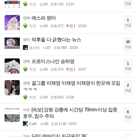
댓글
치킨
Lv.99
조회 763
10:10
에스파 윈터
연예
1
댓글
치킨
Lv.99
조회 472
추천 1
10:08
덕후들 다 긁혔다는 뉴스
유머
10
댓글
옆사마
Lv.87
조회 906
10:08
프로미스나인 송하영
연예
1
댓글
치킨
Lv.99
조회 374
추천 1
10:07
걸그룹 이채영 이채영 이채영이 한곳에 모임
연예
2
ㅋㅋㅋ
댓글
치킨
Lv.99
조회 683
10:06
[속보] 강원 강릉에 시간당 70mm 이상 집중
이슈
6
호우, 침수 주의
댓글
Earth
Lv.96
조회 1148
09:57
단일 레버리지 자금유입 '뚝'
이슈