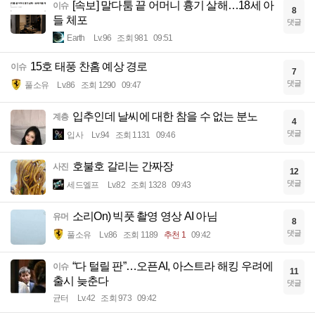
[속보] 말다툼 끝 어머니 흉기 살해…18세 아
이슈
8
들 체포
댓글
Earth
Lv.96
조회 981
09:51
15호 태풍 찬홈 예상 경로
이슈
7
댓글
풀소유
Lv.86
조회 1290
09:47
입추인데 날씨에 대한 참을 수 없는 분노
계층
4
댓글
입사
Lv.94
조회 1131
09:46
호불호 갈리는 간짜장
사진
12
댓글
세드엘프
Lv.82
조회 1328
09:43
소리On) 빅풋 촬영 영상 AI 아님
유머
8
댓글
풀소유
Lv.86
조회 1189
추천 1
09:42
“다 털릴 판”…오픈AI, 아스트라 해킹 우려에
이슈
11
출시 늦춘다
댓글
균터
Lv.42
조회 973
09:42