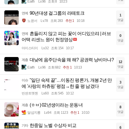
Earth
Lv.96
조회 8
10:23
90년대생 걸그룹의 라떼토크
연예
1
댓글
노윤서
Lv.78
조회 283
추천 1
10:18
흔들리지 않고 피는 꽃이 어디있으랴 | 러브
연예
0
어택 리센느 원이 헌정영상
댓글
아이스티이
Lv.32
조회 154
10:17
대낮에 음주단속을 왜 해? 공권력 낭비아냐?
계층
12
댓글
Earth
Lv.96
조회 682
추천 1
10:13
"일단 숙제 끝"…이동진 평론가, 개봉 2년 만
이슈
3
에 '사랑의 하츄핑' 평점→한 줄 평 남겼다
댓글
빈센트멧젠
Lv.60
조회 545
10:12
(ㅎㅂ) 02년생이라는 운동녀
계층
8
댓글
달섭지롱
Lv.94
조회 1123
추천 1
10:10
한중일 노벨 수상자 비교
기타
6