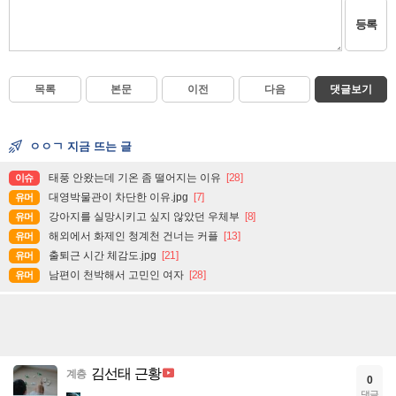
등록
목록
본문
이전
다음
댓글보기
ㅇㅇㄱ 지금 뜨는 글
태풍 안왔는데 기온 좀 떨어지는 이유
[28]
이슈
대영박물관이 차단한 이유.jpg
[7]
유머
강아지를 실망시키고 싶지 않았던 우체부
[8]
유머
해외에서 화제인 청계천 건너는 커플
[13]
유머
출퇴근 시간 체감도.jpg
[21]
유머
남편이 천박해서 고민인 여자
[28]
유머
김선태 근황
계층
0
댓글