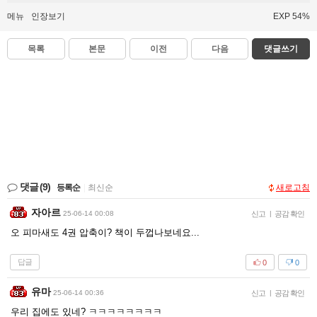
메뉴
인장보기
EXP 54%
목록
본문
이전
다음
댓글쓰기
댓글
(9)
등록순
|
최신순
새로고침
자아르
25-06-14 00:08
신고
|
공감 확인
오 피마새도 4권 압축이? 책이 두껍나보네요...
답글
0
0
유마
25-06-14 00:36
신고
|
공감 확인
우리 집에도 있네? ㅋㅋㅋㅋㅋㅋㅋㅋ