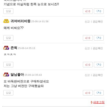
기념으로 아실처럼 한쪽 눈으로 보시죠!!
답글
0
0
귀여버리바둥
25-06-14 01:58
신고
|
공감 확인
왜케 비싸요??
답글
0
0
존윅
25-06-14 05:13
신고
|
공감 확인
ㅊㅋㅊㅋ
답글
0
0
달님좋아
25-06-14 05:43
신고
|
공감 확인
오 바둑판버전으로 구매하셨네요
저는 그냥 버전만 구매했슴돠
답글
0
0
새로고침