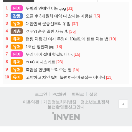
1
연예
[31]
뜻밖의 연예인 미담..jpg
2
감동
[15]
오픈 후 3개월치 예약 다 찼다는 미용실
3
유머
[37]
대한민국 군종신부의 위엄
4
계층
[35]
ㅇㅎ?) 순수 골반 재능녀.
5
유머
[10]
캠핑 처음 간 여자 두명이 10분만에 텐트 치는 법
6
유머
[18]
1호선 장판파.jpg
7
연예
[15]
우리 메이 절대 핫걸입니다.
8
유머
[23]
ㅎㅂ) 미니스커트
9
유머
[15]
축협을 한번에 보여주는 짤
10
유머
[13]
고백하고 차인 딸이 불평하자 바로잡는 어머님
로그인
PC화면
퀵링크
설정
청소년보호정책
이용약관
개인정보처리방침
▲
불법촬영물신고안내
(주)
인
벤