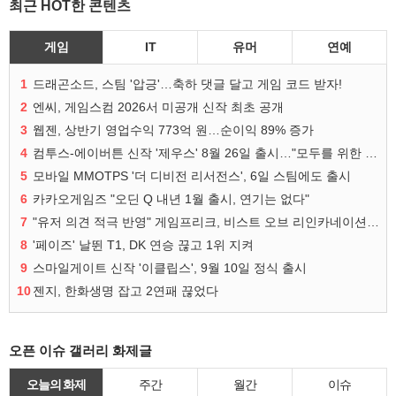
최근 HOT한 콘텐츠
게임
IT
유머
연예
1
드래곤소드, 스팀 '압긍'…축하 댓글 달고 게임 코드 받자!
2
엔씨, 게임스컴 2026서 미공개 신작 최초 공개
3
웹젠, 상반기 영업수익 773억 원…순이익 89% 증가
4
컴투스-에이버튼 신작 '제우스' 8월 26일 출시…"모두를 위한 경쟁"
5
모바일 MMOTPS '더 디비전 리서전스', 6일 스팀에도 출시
6
카카오게임즈 "오딘 Q 내년 1월 출시, 연기는 없다"
7
"유저 의견 적극 반영" 게임프리크, 비스트 오브 리인카네이션 개선 나선다
8
'페이즈' 날뛴 T1, DK 연승 끊고 1위 지켜
9
스마일게이트 신작 '이클립스', 9월 10일 정식 출시
10
젠지, 한화생명 잡고 2연패 끊었다
오픈 이슈 갤러리 화제글
오늘의 화제
주간
월간
이슈