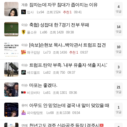
잠자는데 자꾸 침대가 좁아지는 이유
계층
4
댓글
입사
Lv.94
조회 1524
추천 1
09:41
축협) 성접대 한 7경기 전부 무패
이슈
14
댓글
풀소유
Lv.86
조회 1428
09:38
[속보]손현보 목사...백악관서 트럼프 접견
이슈
10
댓글
왜구김당
Lv.73
조회 1436
추천 1
09:37
트럼프.탄약 부족. '내부 유출자 색출 지시.'
이슈
3
댓글
세드엘프
Lv.82
조회 750
09:37
마포는 좋겠다.
이슈
21
댓글
비요비타
Lv.81
조회 1301
09:36
아무도 안 믿었는데 결국 내 말이 맞았을 때
유머
1
댓글
파아랑망토
Lv.68
조회 1338
09:34
천년고도 경주 신라공주 등장 | 경주시
연예