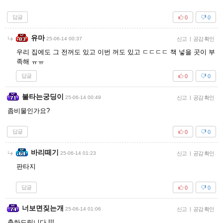
답글
0
0
유마
25-06-14 00:37
신고
|
공감 확인
우리 집에도 그 전꺼도 있고 이번 꺼도 있고 ㄷㄷㄷㄷ 책 넣을 곳이 부
족해 ㅠㅠ
답글
0
0
불타는궁딩이
25-06-14 00:49
신고
|
공감 확인
좀비물인가요?
답글
0
0
바리떼기
25-06-14 01:23
신고
|
공감 확인
판타지
답글
0
0
너보면짖는개
25-06-14 01:06
신고
|
공감 확인
축하드립니다 !!!