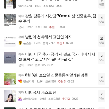
0
댓글
아이스티이
Lv.32
조회 663
09:33
강원 강릉에 시간당 70mm 이상 집중호우, 침
이슈
4
수 주의
댓글
균터
Lv.42
조회 1181
추천 1
09:31
남편이 천박해서 고민인 여자
유머
29
댓글
풀소유
Lv.86
조회 2717
추천 1
09:28
이란, 미국 추가 공격 시 걸프 국가 에너지 시
이슈
2
설 보복 경고…“지역 불바다 될 것”
댓글
균터
Lv.42
조회 805
09:25
8월 8일, 토요일 신문을통해알게된것들
이슈
3
댓글
달섭지롱
Lv.94
조회 510
추천 3
09:23
비빔국시 베스트 텐
기타
7
댓글
파아랑망토
Lv.68
조회 1285
추천 3
09:23