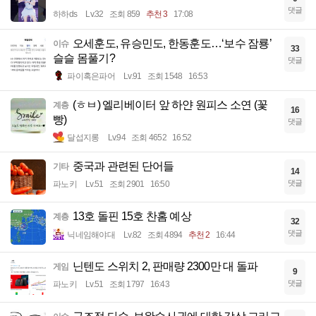
댓글
하하ds
Lv.32
조회 859
추천 3
17:08
오세훈도, 유승민도, 한동훈도…‘보수 잠룡’
이슈
33
슬슬 몸풀기?
댓글
파이혹은파어
Lv.91
조회 1548
16:53
(ㅎㅂ) 엘리베이터 앞 하얀 원피스 소연 (꽃
계층
16
빵)
댓글
달섭지롱
Lv.94
조회 4652
16:52
중국과 관련된 단어들
기타
14
댓글
파노키
Lv.51
조회 2901
16:50
13호 돌핀 15호 찬홈 예상
계층
32
댓글
닉네임해야대
Lv.82
조회 4894
추천 2
16:44
닌텐도 스위치 2, 판매량 2300만 대 돌파
게임
9
댓글
파노키
Lv.51
조회 1797
16:43