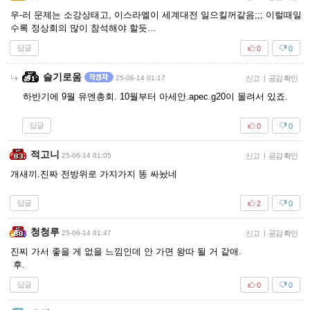
우-러 문제는 소강상태고, 이스라엘이 세계대전 일으킬꺼같음;;; 이럴때일
수록 정상회의 많이 참석해야 할듯…
답글
0
0
슬기로움
25-06-14 01:17
신고
|
공감 확인
하반기에 9월 유엔총회. 10월부터 아세안.apec.g20이 몰려서 있죠.
답글
0
0
적고니
25-06-14 01:05
신고
|
공감 확인
개새끼.진짜 전방위로 가지가지 똥 싸놨네
답글
2
0
청청루
25-06-14 01:47
신고
|
공감 확인
진찌 가서 좋을 게 없을 느낌인데 안 가면 왕따 될 거 같애.
후.
답글
0
0