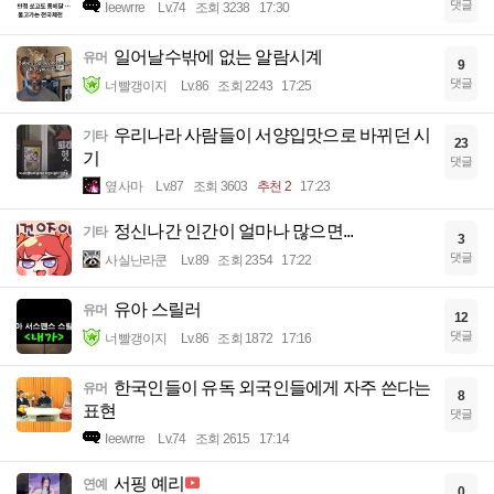
댓글
Ieewrre
Lv.74
조회 3238
17:30
일어날수밖에 없는 알람시계
유머
9
댓글
너빨갱이지
Lv.86
조회 2243
17:25
우리나라 사람들이 서양입맛으로 바뀌던 시
기타
23
기
댓글
옆사마
Lv.87
조회 3603
추천 2
17:23
정신나간 인간이 얼마나 많으면...
기타
3
댓글
사실난라쿤
Lv.89
조회 2354
17:22
유아 스릴러
유머
12
댓글
너빨갱이지
Lv.86
조회 1872
17:16
한국인들이 유독 외국인들에게 자주 쓴다는
유머
8
표현
댓글
Ieewrre
Lv.74
조회 2615
17:14
서핑 예리
연예
0