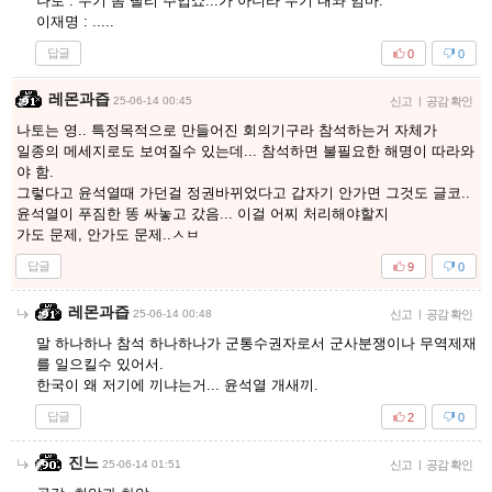
나토 : 무기 좀 빨리 주입쇼...가 아니라 무기 내놔 임마.
이재명 : .....
답글
0
0
레몬과즙
25-06-14 00:45
신고
|
공감 확인
나토는 영.. 특정목적으로 만들어진 회의기구라 참석하는거 자체가
일종의 메세지로도 보여질수 있는데... 참석하면 불필요한 해명이 따라와
야 함.
그렇다고 윤석열때 가던걸 정권바뀌었다고 갑자기 안가면 그것도 글코..
윤석열이 푸짐한 똥 싸놓고 갔음... 이걸 어찌 처리해야할지
가도 문제, 안가도 문제..ㅅㅂ
답글
9
0
레몬과즙
25-06-14 00:48
신고
|
공감 확인
말 하나하나 참석 하나하나가 군통수권자로서 군사분쟁이나 무역제재
를 일으킬수 있어서.
한국이 왜 저기에 끼냐는거... 윤석열 개새끼.
답글
2
0
진느
25-06-14 01:51
신고
|
공감 확인