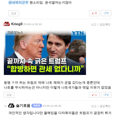
@새벽의군주
뭔소리임. 윤석열까는거잖아
답글
0
0
Krieg0
25-06-14 00:33
신고
|
공감 확인
동맹 ㅈ까 하는 트럼프 덕에 나토 체제가 균열 갔다는게 중론인데
나토를 무시하자는건 아니지만 이렇게 나토국가들과 엮일 이유가 없었음
답글
1
0
슬기로움
25-06-14 00:35
신고
|
공감 확인
개인적인 생각입니다만 올해있을 다자회의들은 트럼프가 굉장히 튀거