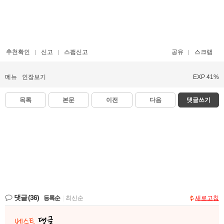
추천확인
신고
스팸신고
공유
스크랩
메뉴
인장보기
EXP 41%
목록
본문
이전
다음
댓글쓰기
댓글
(36)
등록순
|
최신순
새로고침