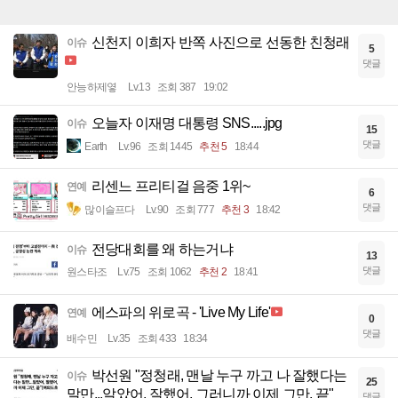
신천지 이희자 반쪽 사진으로 선동한 친청래
이슈
5
댓글
안능하제옇
Lv.13
조회 387
19:02
오늘자 이재명 대통령 SNS.....jpg
이슈
15
댓글
Earth
Lv.96
조회 1445
추천 5
18:44
리센느 프리티걸 음중 1위~
연예
6
댓글
많이슬프다
Lv.90
조회 777
추천 3
18:42
전당대회를 왜 하는거냐
이슈
13
댓글
원스타조
Lv.75
조회 1062
추천 2
18:41
에스파의 위로곡 - 'Live My Life'
연예
0
댓글
배수민
Lv.35
조회 433
18:34
박선원 "정청래, 맨날 누구 까고 나 잘했다는
이슈
25
말만...알았어, 잘했어, 그러니까 이제 그만, 끝"
댓글