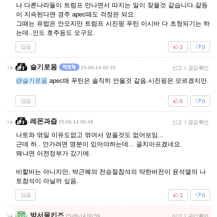
나 다른나라들이 트럼프 만나면서 따지는 일이 잦을것 같습니다.갈등
이 지속된다면 경주 apec때도 걱정은 되요.
그때는 유럽은 안오지만 트럼프 시진핑 푸틴 이시바 다 초청되기는 하
는데..인도 호주등도 오구요.
답글
1
0
슬기로움
25-06-14 00:35
신고
|
공감 확인
@슬기로움
apec때 푸틴은 솔직히 안올것 같음.시진핑은 모르겠지만.
답글
0
0
레몬과즙
25-06-14 00:49
신고
|
공감 확인
나토와 엮일 이유도없고 엮여서 얻을것도 없어보임...
근데 하.. 안가려면 명분이 있어야하는데... 골치아프겠네요.
왜냐면 이전정부가 갔기에.
비할바는 아니지만, 박근혜의 전승절참석의 약한버전이 윤석열의 나
토참석이 아닐까 싶음.
답글
2
0
방서몽키즈
25-06-14 00:59
신고
|
공감 확인