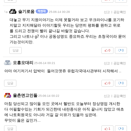
슬기로움
25-06-14 00:28
신고
|
공감 확인
대놓고 무기 지원이야기는 이제 못할거라 보고 우크라이나를.포기하
지말고 지지해달라 이야기할듯 우리는 당연히 평화를 원하고 위로
를 드리고 전쟁이 빨리 끝나길 바랄것 같습니다.
그리고 나토나 g7 이나 공동성명도 중요하죠.우리는 초청국이라 묻어
가는것이지만.
답글
0
0
오흥오대리
25-06-14 00:21
신고
|
공감 확인
아마 여기저기서 압박이 들어갓겟쥬 유럽각국대사관부터 시작해서 ..
답글
0
0
율촌면고인돌
25-06-14 00:22
신고
|
공감 확인
마침 당선되고 많이들 모인 곳에서 헬반도 오늘부터 정상영업 개시한
다 어필할수있는 기회가 되긴한데 내란종식은 아직 끝나지 않았고 애초
에 나토회원국도 아니라 거길 갈 이유가 있을까 싶은데.
무엇이 옳은 길인가...
답글
1
0