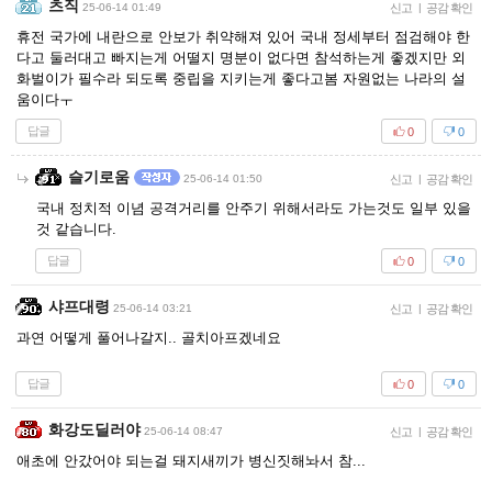
츠직
25-06-14 01:49
신고
|
공감 확인
휴전 국가에 내란으로 안보가 취약해져 있어 국내 정세부터 점검해야 한
다고 둘러대고 빠지는게 어떨지 명분이 없다면 참석하는게 좋겠지만 외
화벌이가 필수라 되도록 중립을 지키는게 좋다고봄 자원없는 나라의 설
움이다ㅜ
답글
0
0
슬기로움
25-06-14 01:50
신고
|
공감 확인
국내 정치적 이념 공격거리를 안주기 위해서라도 가는것도 일부 있을
것 같습니다.
답글
0
0
샤프대령
25-06-14 03:21
신고
|
공감 확인
과연 어떻게 풀어나갈지.. 골치아프겠네요
답글
0
0
화강도딜러야
25-06-14 08:47
신고
|
공감 확인
애초에 안갔어야 되는걸 돼지새끼가 병신짓해놔서 참...