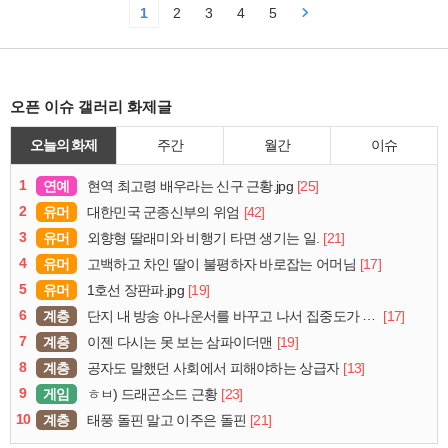
1
2
3
4
5
오픈 이슈 갤러리 화제글
오늘의 화제
주간
월간
이슈
1
연예
[25]
현역 최고령 배우라는 신구 근황.jpg
2
유머
[42]
대한민국 군종신부의 위엄
3
유머
[21]
외향형 딸래미와 비행기 타면 생기는 일.
4
유머
[17]
고백하고 차인 딸이 불평하자 바로잡는 어머님
5
유머
[19]
1호선 장판파.jpg
6
계층
[17]
단지 내 방송 아나운서를 바꾸고 나서 집중도가 확 올라갔다는 한 아파트의 안내방송
7
계층
[19]
이젠 다시는 못 보는 삼파이더맨
8
계층
[13]
공자도 말했던 사회에서 피해야하는 상급자
9
게임
[23]
ㅎㅂ) 드래곤소드 근황
10
계층
[21]
태풍 돌핀 말고 이주은 돌핀