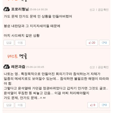
포로리형님
25-06-14 00:26
신고
|
공감 확인
가도 문제 안가도 문제 인 상황을 만들어버렸어
븅쉰 내란당과 그 지지자새끼들 때문에
마치 사드배치 같은 상황
답글
이동
20
0
레몬과즙
25-06-14 00:45
신고
|
공감 확인
나토는 영.. 특정목적으로 만들어진 회의기구라 참석하는거 자체가
일종의 메세지로도 보여질수 있는데... 참석하면 불필요한 해명이 따라와
야 함.
그렇다고 윤석열때 가던걸 정권바뀌었다고 갑자기 안가면 그것도 글코..
윤석열이 푸짐한 똥 싸놓고 갔음... 이걸 어찌 처리해야할지
가도 문제, 안가도 문제..ㅅㅂ
답글
이동
9
0