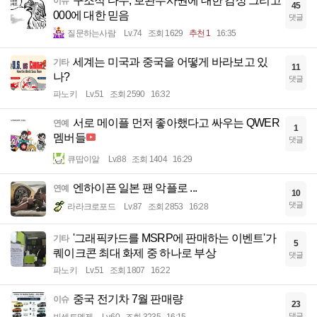
구조적 다수, 보완수사권에 대한 감상 그리고
이슈
45
000에 대한 믿음
댓글
질문하는사람
Lv.74
조회 1629
추천 1
16:35
세계는 미국과 중국을 어떻게 바라보고 있
기타
11
나?
댓글
파노키
Lv.51
조회 2590
16:32
서로 메이플 먼저 좋아했다고 싸우는 QWER
연예
1
멤버들
댓글
큐땁이알
Lv.88
조회 1404
16:29
엔하이픈 일본 팬 악플로 ...
연예
10
댓글
라라크로포드
Lv.87
조회 2853
16:28
'그래픽카드를 MSRP에 판매하는 이벤트'가
기타
5
퀘이크콘 최대 화제 중 하나로 부상
댓글
파노키
Lv.51
조회 1807
16:22
중국 전기차 7월 판매량
이슈
23
댓글