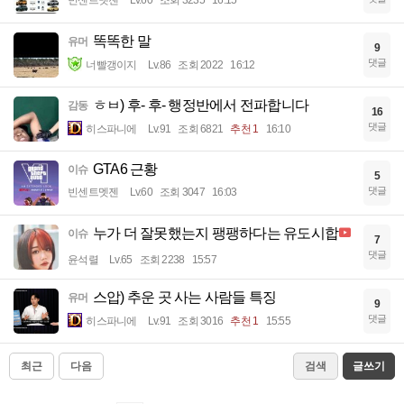
빈센트멧젠
Lv.60
조회 3235
16:15
똑똑한 말
유머
9
댓글
너빨갱이지
Lv.86
조회 2022
16:12
ㅎㅂ) 후- 후- 행정반에서 전파합니다
감동
16
댓글
히스파니에
Lv.91
조회 6821
추천 1
16:10
GTA6 근황
이슈
5
댓글
빈센트멧젠
Lv.60
조회 3047
16:03
누가 더 잘못했는지 팽팽하다는 유도시합
이슈
7
댓글
윤석렬
Lv.65
조회 2238
15:57
스압) 추운 곳 사는 사람들 특징
유머
9
댓글
히스파니에
Lv.91
조회 3016
추천 1
15:55
최근
다음
검색
글쓰기