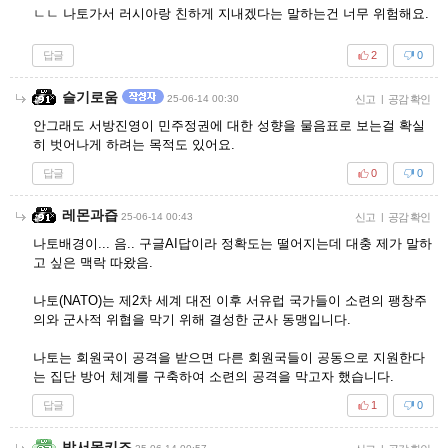
ㄴㄴ 나토가서 러시아랑 친하게 지내겠다는 말하는건 너무 위험해요.
답글
2
0
슬기로움
25-06-14 00:30
신고
|
공감 확인
안그래도 서방진영이 민주정권에 대한 성향을 물음표로 보는걸 확실
히 벗어나게 하려는 목적도 있어요.
답글
0
0
레몬과즙
25-06-14 00:43
신고
|
공감 확인
나토배경이... 음.. 구글AI답이라 정확도는 떨어지는데 대충 제가 말하
고 싶은 맥락 따왔음.
나토(NATO)는 제2차 세계 대전 이후 서유럽 국가들이 소련의 팽창주
의와 군사적 위협을 막기 위해 결성한 군사 동맹입니다.
나토는 회원국이 공격을 받으면 다른 회원국들이 공동으로 지원한다
는 집단 방어 체계를 구축하여 소련의 공격을 막고자 했습니다.
답글
1
0
방서몽키즈