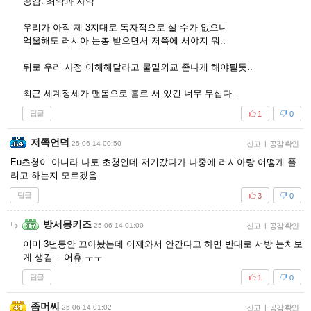
공감. 최악과 차악
우리가 아직 제 3지대로 독자적으로 살 수가 없으니
억울해도 러시아 눈총 받으면서 저쪽에 서야지 뭐..
뒤로 우리 사정 이해해달라고 물밑외교 존나게 해야될듯..
최근 세계정세가 맨몸으로 홀로 서 있긴 너무 무섭다.
답글
1
0
저쪽언덕
25-06-14 00:50
신고
|
공감 확인
Eu초청이 아니라 나토 초청인데 저기갔다가 나중에 러시아랑 어떻게 풀
려고 하는지 모르겠음
답글
3
0
방서몽키즈
25-06-14 01:00
신고
|
공감 확인
이미 3년동안 꼬아놨는데 이제와서 안간다고 하면 반대로 서방 눈치보
게 생김... 어휴 ㅜㅜ
답글
1
0
좀머씨
25-06-14 01:02
신고
|
공감 확인