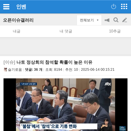
인벤
오픈이슈갤러리
전체보기
공
검
글
지
색
내글
내 댓글
10추글
on/off
쓰
기
[이슈]
나토 정상회의 참석할 확률이 높은 이유
슬기로움
댓글: 36 개
조회:
8194
추천:
10
2025-06-14 00:15:21