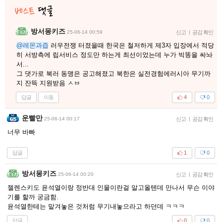
방서몽키즈
25-06-14 00:59
신고
|
공감 확인
@레몬과즙
러우전쟁 터졌을때 한국은 철저하게 제3자 입장에서 적당
히 서방측에 립서비스 정도만 하는게 최선이었는데 누가 빅똥을 싸놔
서...
그 댓가로 북러 동맹은 공고해졌고 북한은 실전경험에러시아 무기까
지 잔뜩 지원받음 ㅅㅂ
답글
이동
4
0
운빨만
25-06-14 00:17
신고
|
공감 확인
너무 바빠
답글
1
0
방서몽키즈
25-06-14 00:20
신고
|
공감 확인
젤렌스키도 윤석열이랑 정반대 인물이란걸 알고올텐데 만나서 무슨 이야
기를 할까 궁금함.
윤석열한테는 맡겨놓은 것처럼 무기내놓으라고 하던데 ㅋㅋㅋ
답글
0
0