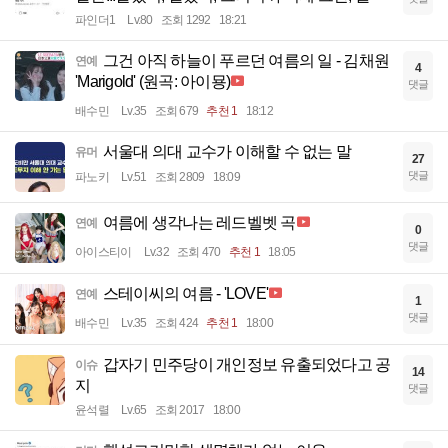
파인더1
Lv.80
조회 1292
18:21
그건 아직 하늘이 푸르던 여름의 일 - 김채원
연예
4
'Marigold' (원곡: 아이묭)
댓글
배수민
Lv.35
조회 679
추천 1
18:12
서울대 의대 교수가 이해할 수 없는 말
유머
27
댓글
파노키
Lv.51
조회 2809
18:09
여름에 생각나는 레드벨벳 곡
연예
0
댓글
아이스티이
Lv.32
조회 470
추천 1
18:05
스테이씨의 여름 - 'LOVE'
연예
1
댓글
배수민
Lv.35
조회 424
추천 1
18:00
갑자기 민주당이 개인정보 유출되었다고 공
이슈
14
지
댓글
윤석렬
Lv.65
조회 2017
18:00