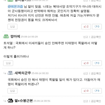
25-06-14 00:57
신고
|
공감 확인
@레몬과즙
님 말이 맞음. 나토는 북대서양 조약기구가 아니라 대러시
아 군사동맹이라고 번역해야 뭐하는 곳인지가 정확히 설명됨.
저기서 러시아 지지 선언은 하면 안됨. 애초에 저길 가는거부터가 문
젠데 전정권이 똥을 하도 크게싸놔서
답글
2
0
깡마에
25-06-14 00:29
신고
|
공감 확인
트석열 : 국회에서 이새끼들이 승인 안해주면 이재명이 쪽팔려서 어떻
게 하나?
이렇게 흘러가려나
답글
0
0
새벽의군주
25-06-14 00:33
신고
|
공감 확인
국회에서 승인 안 해서 재명이 쪽팔릴 일이 뭐가 있다고. 더듬어가 재
명이 쪽팔리게 하겠나?
답글
0
9
팥x슈붕근본
25-06-14 00:51
신고
|
공감 확인