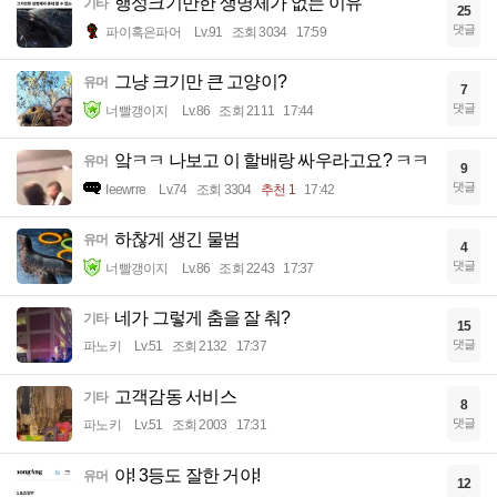
행성크기만한 생명체가 없는 이유
기타
25
댓글
파이혹은파어
Lv.91
조회 3034
17:59
그냥 크기만 큰 고양이?
유머
7
댓글
너빨갱이지
Lv.86
조회 2111
17:44
앜ㅋㅋ 나보고 이 할배랑 싸우라고요? ㅋㅋ
유머
9
댓글
Ieewrre
Lv.74
조회 3304
추천 1
17:42
하찮게 생긴 물범
유머
4
댓글
너빨갱이지
Lv.86
조회 2243
17:37
네가 그렇게 춤을 잘 춰?
기타
15
댓글
파노키
Lv.51
조회 2132
17:37
고객감동 서비스
기타
8
댓글
파노키
Lv.51
조회 2003
17:31
야! 3등도 잘한 거야!
유머
12