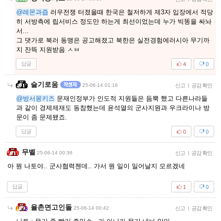
@레몬과즙
러우전쟁 터졌을때 한국은 철저하게 제3자 입장에서 적당
히 서방측에 립서비스 정도만 하는게 최선이었는데 누가 빅똥을 싸놔
서...
그 댓가로 북러 동맹은 공고해졌고 북한은 실전경험에러시아 무기까
지 잔뜩 지원받음 ㅅㅂ
답글
4
0
슬기로움
25-06-14 01:16
신고
|
공감 확인
@방서몽키즈
문재인정부가 인도적 지원들은 듬뿍 했고 다른나라들
과 같이 경제제재도 동참했는데 윤석열의 군사지원과 우크라이나 방
문이 좀 문제됐죠.
답글
0
0
무벨
25-06-14 00:36
신고
|
공감 확인
아 뭔 나토야.. 군사협력첸데.. 가서 뭔 일이 일어날지 모르겠네
답글
1
0
율촌면고인돌
25-06-14 00:42
신고
|
공감 확인