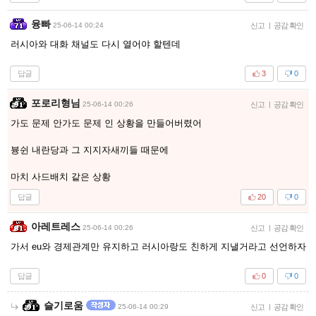
융빠
25-06-14 00:24
신고
|
공감 확인
러시아와 대화 채널도 다시 열어야 할텐데
답글
3
0
포로리형님
25-06-14 00:26
신고
|
공감 확인
가도 문제 안가도 문제 인 상황을 만들어버렸어
븅쉰 내란당과 그 지지자새끼들 때문에
마치 사드배치 같은 상황
답글
20
0
아레트레스
25-06-14 00:26
신고
|
공감 확인
가서 eu와 경제관계만 유지하고 러시아랑도 친하게 지낼거라고 선언하자
답글
0
0
슬기로움
25-06-14 00:29
신고
|
공감 확인