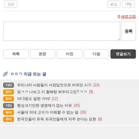
답글
1
0
새로고침
등록
목록
본문
이전
다음
댓글보기
ㅇㅇㄱ 지금 뜨는 글
우리나라 사람들이 서양입맛으로 바뀌던 시기
[23]
기타
앜ㅋㅋ 나보고 이 할배랑 싸우라고요? ㅋㅋ
[9]
유머
야! 3등도 잘한 거야!
[12]
유머
행성크기만한 생명체가 없는 이유
[25]
기타
서울대 의대 교수가 이해할 수 없는 말
[26]
유머
한국인들이 유독 외국인들에게 자주 쓴다는 표현
[8]
유머