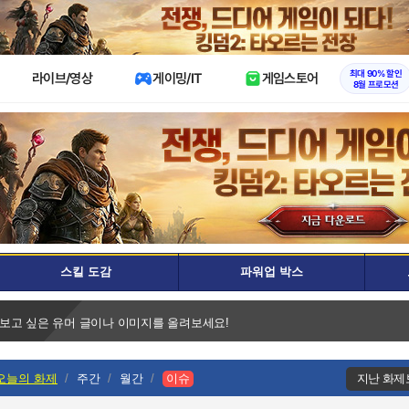
X
최대 90% 할인
라이브/영상
게이밍/IT
게임스토어
8월 프로모션
스킬 도감
파워업 박스
 보고 싶은 유머 글이나 이미지를 올려보세요!
오늘의 화제
주간
월간
이슈
지난 화제