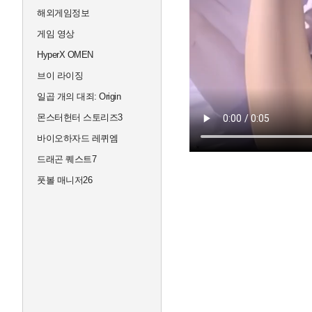
해외게임정보
게임 영상
HyperX OMEN
브이 라이징
일곱 개의 대죄: Origin
몬스터헌터 스토리즈3
바이오하자드 레퀴엠
드래곤 퀘스트7
풋볼 매니저26