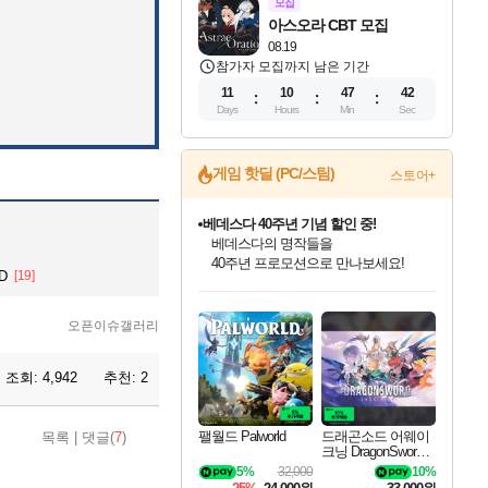
모집
아스오라 CBT 모집
08.19
참가자 모집까지 남은 기간
11
10
47
41
Days
Hours
Min
Sec
게임 핫딜 (PC/스팀)
스토어+
베데스다 40주년 기념 할인 중!
베데스다의 명작들을
40주년 프로모션으로 만나보세요!
D
[19]
인벤게임즈 8월 특별 할인!
드래곤소드: 어웨이크닝 입점!
문명 7 특별 할인!
마블 투혼 파이팅 소울즈 정식출시!
귀무자: 검의 길 예약 판매 중!
비스트 오브 리인카네이션 정식 출시!
커세어 코브 출시 기념 할인!
더 렐릭 퍼스트 가디언 정식 출시
캡콤 프렌차이즈 할인 진행 중!
캡콤 일부 상품 상시 할인
스타워즈 은하계 레이서
로블록스 기프트 카드 공식 입점
인기 퍼블리셔 모음!
스팀으로 만나는 드래곤소드!
조선&고려 DLC 출시 예정
마블 히어로 총 출동&화려한 격투!
10% 할인과
게임프릭 신작 IP
해적'섬'을 발전시키자!
설화x하드코어 액션!
몬헌, 바하 등 인기 IP를
몬헌 와일즈 & 드래곤즈 도그마2
인벤게임즈에서 10% 추가 적립
Robux를 가장 안전하고
최대 90% 할인가를 만나보세요!
네이버혜택과 함께 만나보세요!
50%할인&추가 적립까지!
네이버 포인트 혜택까지!
이니&베니 혜택까지!
네이버 혜택가와 함께 예약하세요!
할인&네이버혜택으로 만나보세요!
네이버페이 혜택과 만나보세요!
할인가에 만나보세요!
일부 에디션 상시 할인!
혜택으로 예약 판매 중
편안하게 충전하세요
오픈이슈갤러리
조회:
4,942
추천:
2
팰월드 Palworld
드래곤소드 어웨이
목록
|
댓글(
7
)
크닝 DragonSword A
wakening
5%
32,000
10%