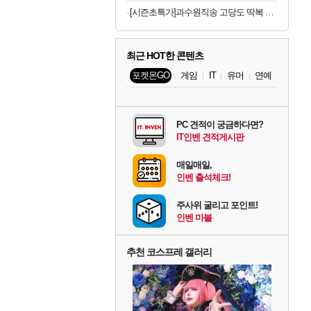
[시즌초특가]과수원직송 고당도 딱복 차돌복숭아, 1박스, 2kg (9-10과)
최근 HOT한 콘텐츠
포켓몬GO
게임
IT
유머
연예
PC 견적이 궁금하다면?
IT인벤 견적게시판
매일매일,
인벤 출석체크!
주사위 굴리고 포인트!
인벤 마블
추천 코스프레 갤러리