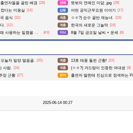
 출연자들을 굴린 배경
[29]
뜻밖의 연예인 미담..jpg
[29]
연예
다 찼다는 미용실
[14]
어떤 공익근무요원 이야기
[17]
감동
국 음식
[32]
ㅇㅎ?) 순수 골반 재능녀.
[23]
계층
다.
[12]
한국의 새로운 그늘막
[19]
계층
사용하는 밑캠을 알아보자
[43]
8월 7일 금요일 날씨 + 운세
[6]
지식
 오늘자 밀양 얼음골.
[25]
13호 태풍 돌핀 근황!
[15]
계층
 사람.
[18]
(ㅇㅎ?) 겨드랑이 인증한 여대생
[8]
계층
 주장 근황
[27]
출연자 딸한테 진심으로 정색하는 P
유머
2025-06-14 00:27