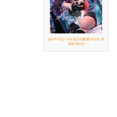
승리의 여신: 니케 팀스파클-륨 마스트: 로
망틱 메이드