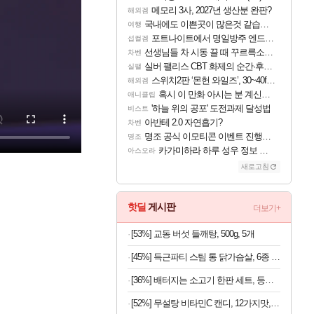
메모리 3사, 2027년 생산분 완판?
해외겜
국내에도 이쁜곳이 많은것 같습니다
여행
포트나이트에서 명일방주 엔드필드 [펠리카] 판매 예정
섭컬겜
선생님들 차 시동 끌 때 꾸르륵소리나는데
차벤
실버 팰리스 CBT 화제의 순간·후기 모음
실팰
스위치2판 ‘몬헌 와일즈’, 30~40fps 목표 추정
해외겜
혹시 이 만화 아시는 분 계신가요
애니클립
'하늘 위의 공포' 도전과제 달성법
비스트
아반테 2.0 자연흡기?
차벤
명조 공식 이모티콘 이벤트 진행해봤습니다! 참여부터 추첨까지????
명조
카가미하라 하루 성우 정보 및 주요 필모
아스오라
새로고침
핫딜
게시판
더보기+
[53%] 교동 버섯 들깨탕, 500g, 5개
[45%] 득근파티 스팀 통 닭가슴살, 6종 혼합, 100g, 30팩
[36%] 배터지는 소고기 한판 세트, 등심살 300g + 살치살 200g + 부채살 200g + 갈비살 200g + 우삼겹 300g, 1.2kg, 1세트
[52%] 무설탕 비타민C 캔디, 12가지맛, 1kg, 1개