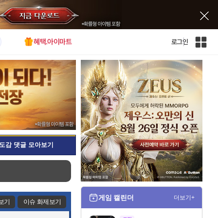
혜택.아이마트
로그인
인
벤
전
체
사
이
트
맵
도감 댓글 모아보기
게임 캘린더
더보기+
보기
이슈 화제보기