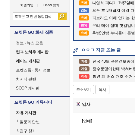
나영석 피디가 1박2일때
유머
회원가입
ID/PW 찾기
오픈 후 3개월치 예약 
감동
파브리도 이해 안가는 한
유머
우리 메이 절대 핫걸입니
연예
포켓몬 GO 화제 집중
후방)인방 누나들이 돈벌때 
유머
정보 · 뉴스 모음
ㅇㅇㄱ 지금 뜨는 글
팁과 노하우 게시판
레이드 게시판
전국 40도 폭염경보중에
계층
장수풍뎅이한테 박혀버린
계층
포켓스톱 · 둥지 정보
청년 폐 버스 개조 주거
이슈
치지직 팟벤
SOOP 게시판
주소보기
복사
포켓몬 GO 커뮤니티
입사
자유 게시판
[연예]
└
질문과 답변
└
친구 찾기