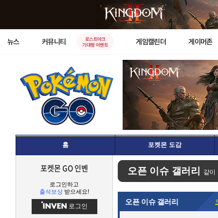
로스트아크
뉴스
커뮤니티
게임캘린더
게이머존
기대평 이벤트
홈
포켓몬 도감
포켓몬 GO 인벤
오픈 이슈 갤러리
같이
로그인하고
출석보상
받으세요!
오픈 이슈 갤러리
로그인