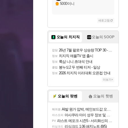
5000이니
새로고침
오늘의 치지직
오늘의 SOOP
26년 7월 팔로우 상승량 TOP 30 - 월간 치지직
잡담
치지직 애플TV 앱 출시
정보
룩삼 니니 초대석 안내
정보
봉누도2 두 번째 티저 - 일상
클립
2026 치지직 이리대회 오픈컵 안내
정보
더보기+
오늘의 팟벤
오늘의 핫벤
AI발 원가 압박, 메인보드값 오르나
해외겜
아사쿠라 마이 성우 정보 및 주요 필모
아스오라
라스트 에포크 시즌5 - 서리화신의 분노 티저
PV
리싱크드 1.06 패치노트 (8/5)
리싱크드