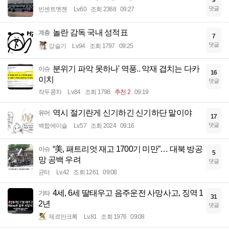
9
댓글
빈센트멧젠
Lv.60
조회 2368
09:27
놀란 감독 국내 성적표
계층
7
댓글
강슬기
Lv.94
조회 1797
09:25
분위기 파악 못하나' 역풍.. 악재 겹치는 다카
이슈
16
이치
댓글
작두콩차
Lv.84
조회 1798
추천 2
09:19
역시 절기란게 신기하긴 신기하단 말이야
유머
17
댓글
백합에이슬
Lv.57
조회 2024
09:16
“美, 패트리엇 재고 1700기 미만”… 대북 방공
이슈
5
망 공백 우려
댓글
균터
Lv.42
조회 1261
09:08
4세, 6세 딸태우고 음주운전 사망사고, 징역 1
기타
31
2년
댓글
제르만크록
Lv.81
조회 1976
09:08