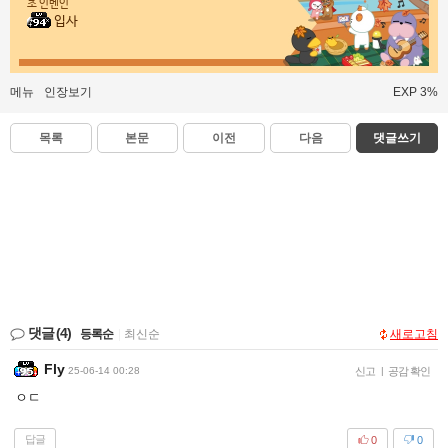
초 인벤인
입사
메뉴
인장보기
EXP 3%
목록
본문
이전
다음
댓글쓰기
댓글
(4)
등록순
|
최신순
새로고침
Fly
25-06-14 00:28
신고
|
공감 확인
ㅇㄷ
답글
0
0