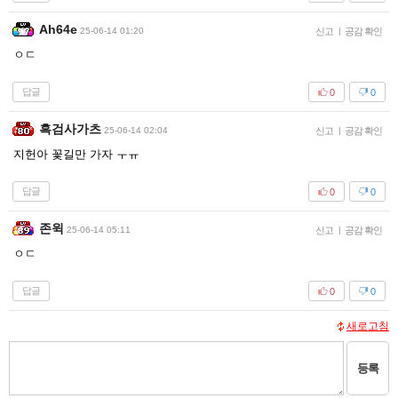
Ah64e
25-06-14 01:20
신고
|
공감 확인
ㅇㄷ
답글
0
0
흑검사가츠
25-06-14 02:04
신고
|
공감 확인
지헌아 꽃길만 가자 ㅜㅠ
답글
0
0
존윅
25-06-14 05:11
신고
|
공감 확인
ㅇㄷ
답글
0
0
새로고침
등록