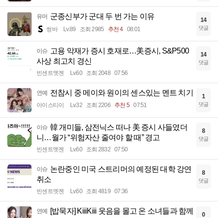
군종신부가 군대 두 번 가는 이유
유머
14
댓글
썽바
Lv.89
조회 2985
추천 4
08:01
고용 악재가 증시 호재로…美증시, S&P500
이슈
14
사상 최고치 경신
댓글
빈센트멧젠
Lv.60
조회 2048
07:56
전참시 중 메이와 원이의 센스있는 멘트 치기
연예
1
댓글
아이스티이
Lv.32
조회 2206
추천 5
07:51
韓 개미들, 삼전닉스 떠나 美 증시 사들였더
이슈
8
니…월가 “위험자산 줄여야 할 때” 경고
댓글
빈센트멧젠
Lv.60
조회 2832
07:50
논란중인 미국 스트리머의 예정된 대학 강연
이슈
8
취소
댓글
빈센트멧젠
Lv.60
조회 4819
07:36
[밥묵자] KiiiKiii 웃음을 몰고 온 소녀들과 함께
연예
0