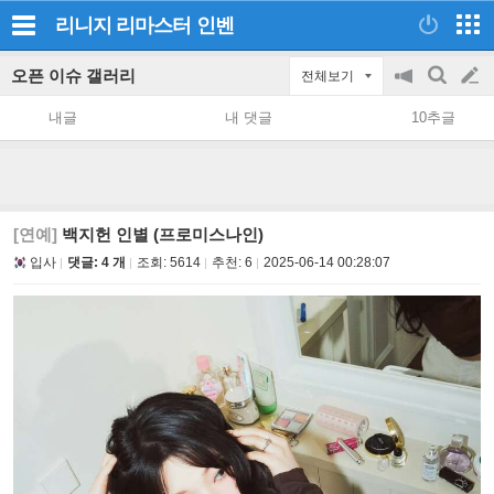
리니지 리마스터
인벤
오픈 이슈 갤러리
전체보기
공
검
글
지
색
내글
내 댓글
10추글
on/off
쓰
기
[연예]
백지헌 인별 (프로미스나인)
입사
댓글: 4 개
조회:
5614
추천:
6
2025-06-14 00:28:07