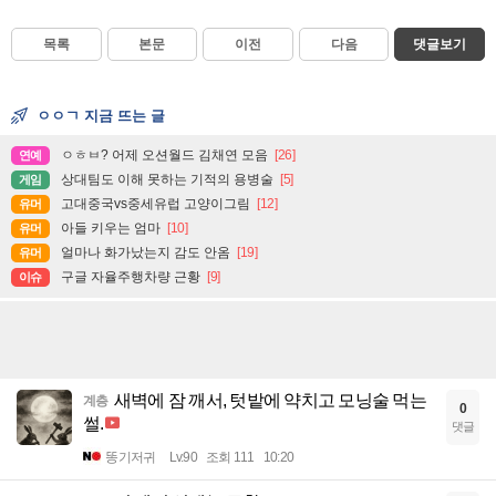
목록
본문
이전
다음
댓글보기
ㅇㅇㄱ 지금 뜨는 글
ㅇㅎㅂ? 어제 오션월드 김채연 모음
[26]
연예
상대팀도 이해 못하는 기적의 용병술
[5]
게임
고대중국vs중세유럽 고양이그림
[12]
유머
아들 키우는 엄마
[10]
유머
얼마나 화가났는지 감도 안옴
[19]
유머
구글 자율주행차량 근황
[9]
이슈
새벽에 잠 깨서, 텃밭에 약치고 모닝술 먹는
계층
0
썰.
댓글
똥기저귀
Lv.90
조회 111
10:20