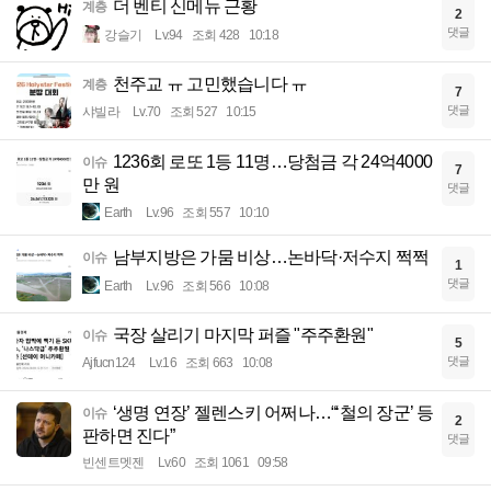
더 벤티 신메뉴 근황
계층
2
댓글
강슬기
Lv.94
조회 428
10:18
천주교 ㅠ 고민했습니다 ㅠ
계층
7
댓글
샤빌라
Lv.70
조회 527
10:15
1236회 로또 1등 11명…당첨금 각 24억4000
이슈
7
만 원
댓글
Earth
Lv.96
조회 557
10:10
남부지방은 가뭄 비상…논바닥·저수지 쩍쩍
이슈
1
댓글
Earth
Lv.96
조회 566
10:08
국장 살리기 마지막 퍼즐 "주주환원"
이슈
5
댓글
Ajfucn124
Lv.16
조회 663
10:08
‘생명 연장’ 젤렌스키 어쩌나…“‘철의 장군’ 등
이슈
2
판하면 진다”
댓글
빈센트멧젠
Lv.60
조회 1061
09:58