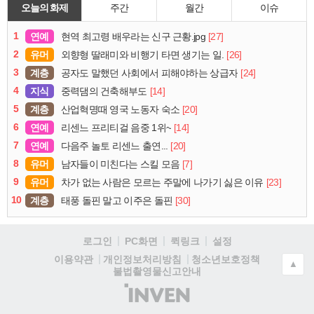
오늘의 화제
주간
월간
이슈
1
연예
[27]
현역 최고령 배우라는 신구 근황.jpg
2
유머
[26]
외향형 딸래미와 비행기 타면 생기는 일.
3
계층
[24]
공자도 말했던 사회에서 피해야하는 상급자
4
지식
[14]
중력댐의 건축해부도
5
계층
[20]
산업혁명때 영국 노동자 숙소
6
연예
[14]
리센느 프리티걸 음중 1위~
7
연예
[20]
다음주 놀토 리센느 출연...
8
유머
[7]
남자들이 미친다는 스킬 모음
9
유머
[23]
차가 없는 사람은 모르는 주말에 나가기 싫은 이유
10
계층
[30]
태풍 돌핀 말고 이주은 돌핀
로그인
PC화면
퀵링크
설정
청소년보호정책
이용약관
개인정보처리방침
▲
불법촬영물신고안내
(주)
인