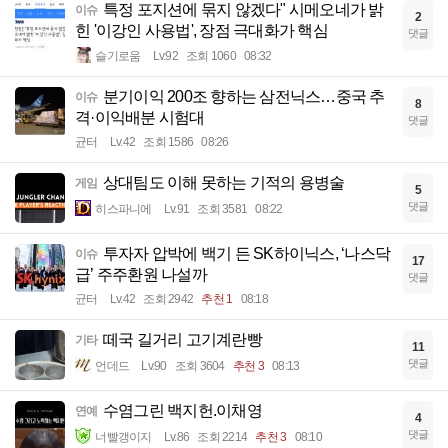
특정 포지션에 묶지 않겠다" 시메오네가 밝
이슈
2
힌 '이강인 사용법', 장점 극대화가 핵심
댓글
슬기로움
Lv.92
조회 1060
08:32
분기이익 200조 향하는 삼전닉스…중국 추
이슈
8
격·이익배분 시험대
댓글
균터
Lv.42
조회 1586
08:26
상대팀도 이해 못하는 기적의 용병술
게임
5
댓글
히스파니에
Lv.91
조회 3581
08:22
투자자 압박에 백기 든 SK하이닉스, ‘나스닥
이슈
17
급’ 주주환원 나설까
댓글
균터
Lv.42
조회 2942
추천 1
08:18
떼국 길거리 고기계란빵
기타
11
댓글
언데드
Lv.90
조회 3604
추천 3
08:13
수염그린 백지헌.이채영
연예
4
댓글
너빨갱이지
Lv.86
조회 2214
추천 3
08:10