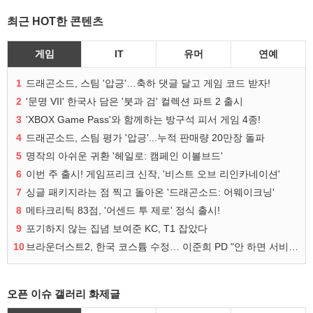
최근 HOT한 콘텐츠
게임
IT
유머
연예
1
드래곤소드, 스팀 '압긍'…축하 댓글 달고 게임 코드 받자!
2
'문명 VII' 한국사 담은 '붓과 검' 컬렉션 파트 2 출시
3
'XBOX Game Pass'와 함께하는 방구석 피서 게임 4종!
4
드래곤소드, 스팀 평가 '압긍'...누적 판매량 20만장 돌파
5
명작의 아쉬운 귀환 '헤일로: 캠페인 이볼브드'
6
이번 주 출시! 게임프리크 신작, '비스트 오브 리인카네이션'
7
싱글 패키지라는 점 찍고 돌아온 '드래곤소드: 어웨이크닝'
8
메타크리틱 83점, '어센드 투 제로' 정식 출시!
9
포기하지 않는 집념 보여준 KC, T1 잡았다
10
브라운더스트2, 한국 코스튬 수정… 이준희 PD "안 하면 서비스 지속 불가"
오픈 이슈 갤러리 화제글