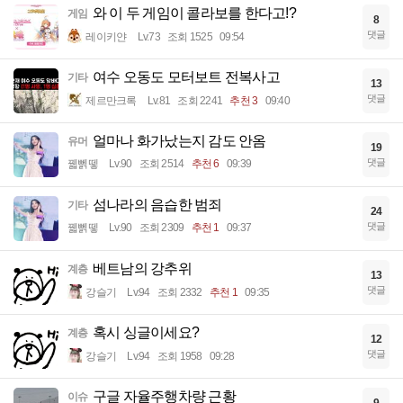
와 이 두 게임이 콜라보를 한다고!?
게임
8
댓글
레이키얀
Lv.73
조회 1525
09:54
여수 오동도 모터보트 전복사고
기타
13
댓글
제르만크록
Lv.81
조회 2241
추천 3
09:40
얼마나 화가났는지 감도 안옴
유머
19
댓글
꿻뻵뗗
Lv.90
조회 2514
추천 6
09:39
섬나라의 음습한 범죄
기타
24
댓글
꿻뻵뗗
Lv.90
조회 2309
추천 1
09:37
베트남의 강추위
계층
13
댓글
강슬기
Lv.94
조회 2332
추천 1
09:35
혹시 싱글이세요?
계층
12
댓글
강슬기
Lv.94
조회 1958
09:28
구글 자율주행차량 근황
이슈