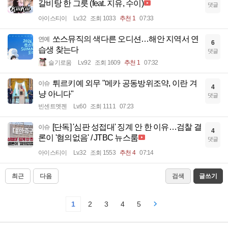
갈비탕 한 그릇 (feat. 지유, 수이)
댓글
아이스티이
Lv.32
조회 1033
추천 1
07:33
쏘스뮤직의 색다른 오디션…해안 지역서 연
연예
6
습생 찾는다
댓글
슬기로움
Lv.92
조회 1609
추천 1
07:32
튀르키예 외무 "메카 공동방위조약, 이란 겨
이슈
4
냥 아니다"
댓글
빈센트멧젠
Lv.60
조회 1111
07:23
[단독] '심판 성접대' 징계 안 한 이유…검찰 결
이슈
4
론이 '혐의없음' / JTBC 뉴스룸
댓글
아이스티이
Lv.32
조회 1553
추천 4
07:14
최근
다음
검색
글쓰기
1
2
3
4
5