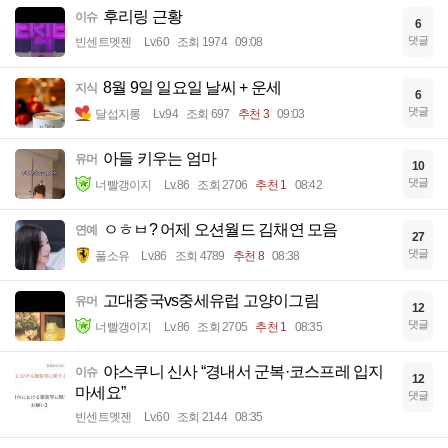
후리링 근황
이슈
6
댓글
빈센트멧젠
Lv.60
조회 1974
09:08
8월 9일 일요일 날씨 + 운세
지식
6
댓글
달섭지롱
Lv.94
조회 697
추천 3
09:03
아들 키우는 엄마
유머
10
댓글
너빨갱이지
Lv.86
조회 2706
추천 1
08:42
ㅇㅎㅂ? 어제 오션월드 김채연 모음
연예
27
댓글
풀소유
Lv.86
조회 4789
추천 8
08:38
고대중국vs중세유럽 고양이그림
유머
12
댓글
너빨갱이지
Lv.86
조회 2705
추천 1
08:35
야스쿠니 신사 “경내서 군복·코스프레 입지
이슈
12
마세요”
댓글
빈센트멧젠
Lv.60
조회 2144
08:35