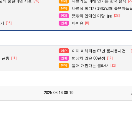
최고의 품질이던 시절
[39]
파브리도 이해 안가는 한국 음식
[2
유머
나영석 피디가 1박2일때 출연자들을
유머
뜻밖의 연예인 미담..jpg
[23]
연예
야기
[15]
아이유
[8]
연예
이제 이해되는 07년 룸싸롱사건...
이슈
 근황
[11]
범상치 않은 00년생
[17]
연예
몸매 개쩐다는 블라녀
[12]
유머
2025-06-14 08:19