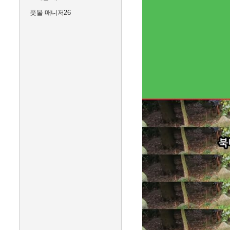
풋볼 매니저26