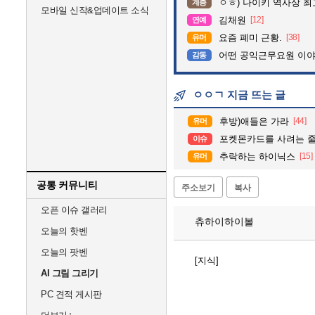
ㅇㅎ) 나이키 역사상 
계층
모바일 신작&업데이트 소식
김채원
[12]
연예
요즘 폐미 근황.
[38]
유머
어떤 공익근무요원 이
감동
ㅇㅇㄱ 지금 뜨는 글
후방)애들은 가라
[44]
유머
포켓몬카드를 사려는 줄
이슈
추락하는 하이닉스
[15]
유머
공통 커뮤니티
주소보기
복사
오픈 이슈 갤러리
츄하이하이볼
오늘의 핫벤
오늘의 팟벤
[지식]
AI 그림 그리기
PC 견적 게시판