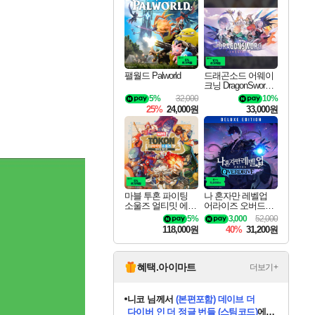
최대 90% 할인가를 만나보세요!
네이버혜택과 함께 만나보세요!
50%할인&추가 적립까지!
이니&베니 혜택까지!
네이버 혜택가와 함께 예약하세요!
할인&네이버혜택으로 만나보세요!
네이버페이 혜택과 만나보세요!
40주년 프로모션으로 만나보세요!
할인가에 만나보세요!
일부 에디션 상시 할인!
혜택으로 예약 판매 중
편안하게 충전하세요
팰월드 Palworld
드래곤소드 어웨이
크닝 DragonSword A
wakening
5%
32,000
10%
25%
24,000원
33,000원
마블 투혼 파이팅
나 혼자만 레벨업
소울즈 얼티밋 에디
어라이즈 오버드라
션 MARVEL Tokon
이브 디럭스 에디션
5%
3,000
52,000
Fighting Souls Ultima
Solo Leveling Arise
118,000원
40%
31,200원
te Edition
Overdrive Deluxe Edi
tion
혜택.아이마트
더보기+
니코
님께서
(본편포함) 데이브 더
다이버 인 더 정글 번들 (스팀코드)
에