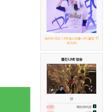
8
헤일로: 캠페인 이볼브드
2
9
캡틴 츠바사 2 월드 파이터즈
10
레고 배트맨: 레거시 오브 더 다크 나이트
승리의 여신: 니케 팀스파클-나야 블랑: 77
번 타자
웹진 LIVE 방송
던
매드라이프
LIVE