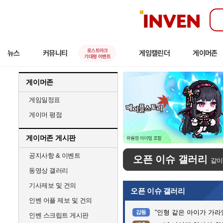
인
벤
로스트아크
뉴스
커뮤니티
게임캘린더
게이머존
기대평 이벤트
게이머존
게임일정표
게이머 평점
게이머존 게시판
공지사항 & 이벤트
오픈 이슈 갤러리
같이
동영상 갤러리
기사제보 및 건의
오픈 이슈 갤러리
인벤 어플 제보 및 건의
“인형 같은 아이가 가라앉는데”…
감동
인벤 스크립트 게시판