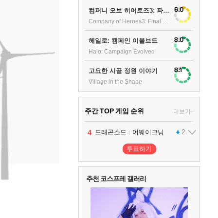
6.0
컴퍼니 오브 히어로즈3: 파이널 스탠드
Company of Heroes3: Final stand
8.0
헤일로: 캠페인 이볼브드
Halo: Campaign Evolved
8.1
고요한 시골 정원 이야기
Village in the Shade
주간 TOP 게임 순위
더보기+
1
2
3
4
5
팰월드
프로야구스피리츠2026
드래곤소드 : 어웨이크닝
블라인드 삼국
어쌔신 크리드: 블랙 플래그 리싱크드
1
2
2
1
투표하기
6
그랑블루 판타지 리링크 - 엔드리스 라그나로크
1
추천 코스프레 갤러리
7
리듬 천국 미라클 스타즈
2