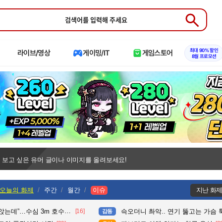
Submit
최대 90% 할인
라이브/영상
게이밍/IT
게임스토어
8월 프로모션
 보고 싶은 유머 글이나 이미지를 올려보세요!
오늘의 화제
주간
월간
이슈
지난 화
수심 3m 호수 뛰어든 60대 의인
[16]
슥오더니 촤악.. 연기 뚫고는 가슴 툭툭.. 지나가
감동