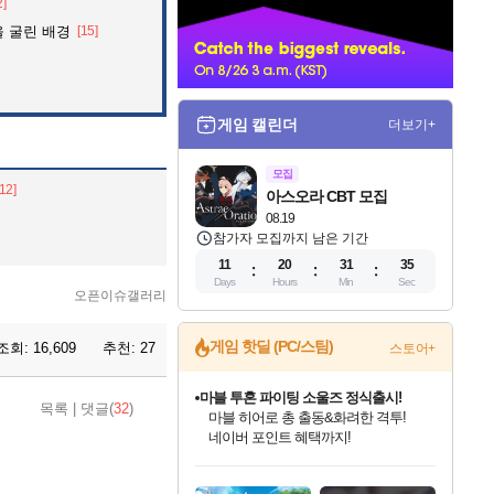
2]
너
 굴린 배경
[15]
게임 캘린더
더보기+
모집
[12]
아스오라 CBT 모집
08.19
참가자 모집까지 남은 기간
11
20
31
33
Days
Hours
Min
Sec
오픈이슈갤러리
게임 핫딜 (PC/스팀)
조회:
16,609
추천:
27
스토어+
마블 투혼 파이팅 소울즈 정식출시!
목록
|
댓글(
32
)
마블 히어로 총 출동&화려한 격투!
네이버 포인트 혜택까지!
인벤게임즈 8월 특별 할인!
드래곤소드: 어웨이크닝 입점!
문명 7 특별 할인!
귀무자: 검의 길 예약 판매 중!
비스트 오브 리인카네이션 정식 출시!
커세어 코브 출시 기념 할인!
더 렐릭 퍼스트 가디언 정식 출시
베데스다 40주년 기념 할인 중!
캡콤 프렌차이즈 할인 진행 중!
캡콤 일부 상품 상시 할인
스타워즈 은하계 레이서
로블록스 기프트 카드 공식 입점
인기 퍼블리셔 모음!
스팀으로 만나는 드래곤소드!
조선&고려 DLC 출시 예정
10% 할인과
게임프릭 신작 IP
해적'섬'을 발전시키자!
설화x하드코어 액션!
베데스다의 명작들을
몬헌, 바하 등 인기 IP를
몬헌 와일즈 & 드래곤즈 도그마2
인벤게임즈에서 10% 추가 적립
Robux를 가장 안전하고