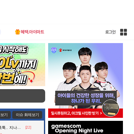
혜택.아이마트
로그인
인
벤
전
체
사
이
트
맵
제보기
이슈 화제보기
인
던 아재의 정체
[22]
벤
배