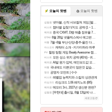
오늘의 팟벤
오늘의 핫벤
넷마블, 신작 서브컬쳐 게임 [펄 인 블루] 티저 사이트 오픈
섭컬겜
챕터별 길찾기/지도 공략 (1 ~ 12장)
비스트
중국 CXMT, D램 매출 점유율 7%…글로벌 4위로 부상
해외겜
8월 28일 넷플릭스에서 예고편 공개 예정
GTA6
7월~8월 부산-단양-충주-울진 다녀왔어요~
여행
캐릭터 소개 - 카가미하라 하루
아스오라
힐링 탐험 게임 Bearly Awesome 챕터 1 트레일러
PV
모든 성소 위치 공략 (40개) - 귀환한 영혼 도전과제
비스트
AI발 원가 압박, 메인보드값 오르나
해외겜
국내에도 이쁜곳이 많은것 같습니다
여행
공명자 모먼트 | 수수
명조
레벨업 능력치와 스킬의 상관관계
비스트
리싱크드 1.06 패치노트 (8/5)
리싱크드
메모리 3사, 2027년 생산분 완판?
해외겜
[무한대] 출시일, 8월 13일에 나오나
섭컬겜
새로고침