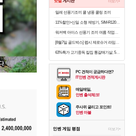
핫딜
게시판
더보기+
밀레 선풍기조끼 쿨 냉풍 쿨링 조끼
11%할인>신일 소형 제빙기, SIM-R120BH, 본품만
워커백 아이스 선풍기 조끼 여름 작업복 폭염 냉풍 쿨 낚시 등산 캠핑 에어컨조끼(아이스팩포함)
[8월7일 골드박스] 펩시 제로슈거 라임향 무라벨, 300ml, 20개
63%특가 고기중독 칼집 통갈매기살, 500g, 2팩
PC 견적이 궁금하다면?
IT인벤 견적게시판
매일매일,
인벤 출석체크!
주사위 굴리고 포인트!
인벤 마블
인벤 게임 평점
더보기+