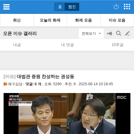
홈
웹진
최신
오늘의 화제
화제 모음
이슈 모음
오픈 이슈 갤러리
전체보기
공
검
글
지
색
내글
내 댓글
10추글
on/off
쓰
기
[이슈]
대법관 증원 찬성하는 권성동
왜구김당
댓글: 6 개
조회:
5290
추천:
8
2025-06-14 10:18:45