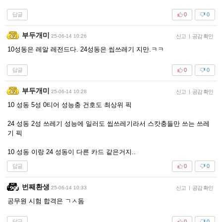
답글
0
0
부두개미
25-06-14 10:26
신고
|
공감 확인
10성동은 레알 레전드다. 24성동은 씹쓰레기 지만.ㅋㅋ
답글
0
0
부두개미
25-06-14 10:28
신고
|
공감 확인
10 성동 5성 0티어 성능충 건호도 최상위 픽
24 성동 2성 쓰레기 성능에 일러도 씹쓰레기라서 스캇충들만 쓰는 쓰레
기 픽
10 성동 이랑 24 성동이 다른 카드 같은거지..
답글
0
0
번째환생
25-06-14 10:33
신고
|
공감 확인
공무원 시험 합격은 ㄱㅅ돔
답글
0
0