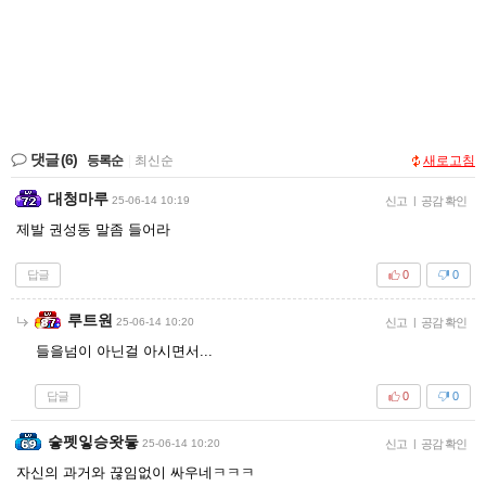
댓글
(6)
등록순
|
최신순
새로고침
대청마루
25-06-14 10:19
신고
|
공감 확인
제발 권성동 말좀 들어라
답글
0
0
루트원
25-06-14 10:20
신고
|
공감 확인
들을넘이 아닌걸 아시면서...
답글
0
0
슿펫잏승왓듷
25-06-14 10:20
신고
|
공감 확인
자신의 과거와 끊임없이 싸우네ㅋㅋㅋ