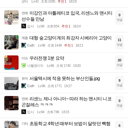
균터
Lv.42
조회 1085
추천 1
18:26
이강인과 아틀레티코 입국, 리센느와 맨시티
연예
0
선수들 만남
댓글
입사
Lv.94
조회 854
추천 1
18:24
대형 숲고양이계의 최강자 시베리아 고양이
계층
11
댓글
Earth
Lv.96
조회 1448
추천 1
18:21
우러전쟁 1분 요약
이슈
20
댓글
너빨갱이지
Lv.86
조회 1745
18:20
서울택시에 적응 못하는 부산인들.jpg
유머
9
댓글
Earth
Lv.96
조회 1771
18:17
리센느 제나 아니이~ 따라 하는 맨시티 니코
연예
0
곤잘레스 ㅋㅋㅋ
댓글
입사
Lv.94
조회 786
18:15
초등학교 4학년 때부터 보법이 달랏던 빽햄
기타
6