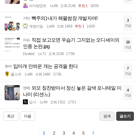
파아랑망토
Lv.68
조회 2146
추천 1
18:00
빽주의) 내가 해물쌈장 개발자여!
기타
3
댓글
큐땁이알
Lv.88
조회 1489
추천 1
18:00
직접 보고오면 우습기 그지없는 오디세이의
이슈
16
인종 논란.jpg
댓글
Dusked
Lv.71
조회 1538
17:59
입마개 안씌운 개는 공격을 한다
유머
7
댓글
풀소유
Lv.86
조회 1469
17:56
외모 칭찬받아서 정신 놓은 갈색 포니테일 미
연예
4
나미 (리센느)
댓글
입사
Lv.94
조회 1522
17:51
최근
다음
검색
글쓰기
1
2
3
4
5