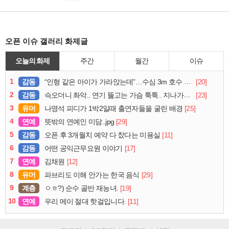
오픈 이슈 갤러리 화제글
오늘의 화제
주간
월간
이슈
1
감동
[20]
“인형 같은 아이가 가라앉는데”…수심 3m 호수 뛰어든 60대 의인
2
감동
[23]
슥오더니 촤악.. 연기 뚫고는 가슴 툭툭.. 지나가던 아재의 정체
3
유머
[25]
나영석 피디가 1박2일때 출연자들을 굴린 배경
4
연예
[29]
뜻밖의 연예인 미담..jpg
5
감동
[11]
오픈 후 3개월치 예약 다 찼다는 미용실
6
감동
[17]
어떤 공익근무요원 이야기
7
연예
[12]
김채원
8
유머
[29]
파브리도 이해 안가는 한국 음식
9
계층
[19]
ㅇㅎ?) 순수 골반 재능녀.
10
연예
[11]
우리 메이 절대 핫걸입니다.