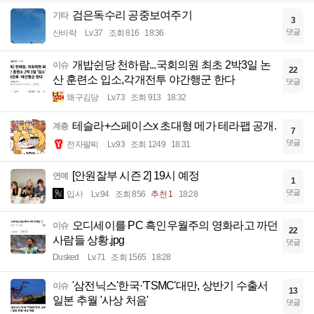
검은독수리 공중보여주기
기타
3
댓글
산바락
Lv.37
조회 816
18:36
개밥쉰당 천하람...국회의원 최초 2박3일 논
이슈
22
산 훈련소 입소,각개전투 야간행군 한다
댓글
왜구김당
Lv.73
조회 913
18:32
테슬라+스페이스x 초대형 메가 테라팹 공개.
계층
7
댓글
전자팔찌
Lv.93
조회 1249
18:31
[안원잘부 시즌 2] 19시 예정
연예
1
댓글
입사
Lv.94
조회 856
추천 1
18:28
오디세이를 PC 흑인우월주의 영화라고 까던
이슈
22
사람들 상황.jpg
댓글
Dusked
Lv.71
조회 1565
18:28
'삼전닉스'한국·'TSMC'대만, 상반기 수출서
이슈
13
일본 추월 '사상 처음'
댓글