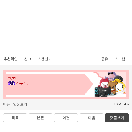
추천확인
신고
스팸신고
공유
스크랩
인벤러
왜구김당
메뉴
인장보기
EXP 19%
목록
본문
이전
다음
댓글쓰기