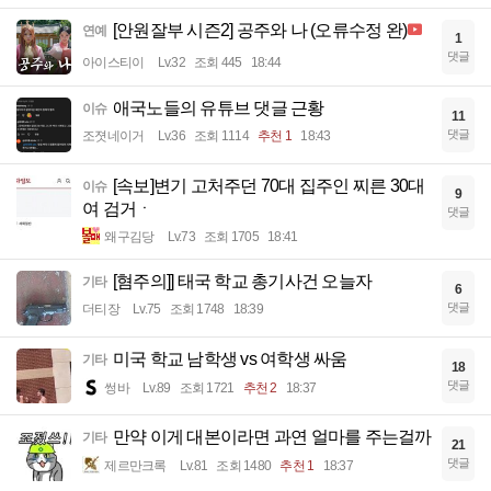
[안원잘부 시즌2] 공주와 나 (오류수정 완)
연예
1
댓글
아이스티이
Lv.32
조회 445
18:44
애국노들의 유튜브 댓글 근황
이슈
11
댓글
조졋네이거
Lv.36
조회 1114
추천 1
18:43
[속보]변기 고처주던 70대 집주인 찌른 30대
이슈
9
여 검거ㆍ
댓글
왜구김당
Lv.73
조회 1705
18:41
[혐주의]] 태국 학교 총기사건 오늘자
기타
6
댓글
더티장
Lv.75
조회 1748
18:39
미국 학교 남학생 vs 여학생 싸움
기타
18
댓글
썽바
Lv.89
조회 1721
추천 2
18:37
만약 이게 대본이라면 과연 얼마를 주는걸까
기타
21
댓글
제르만크록
Lv.81
조회 1480
추천 1
18:37