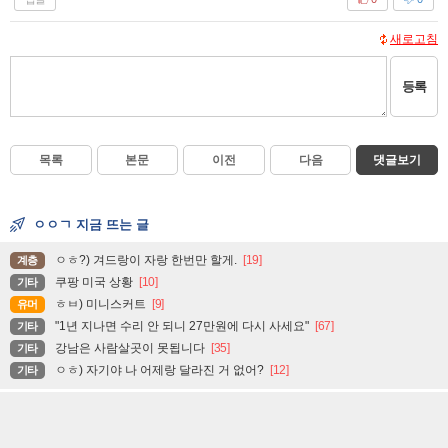
새로고침
등록
목록
본문
이전
다음
댓글보기
ㅇㅇㄱ 지금 뜨는 글
ㅇㅎ?) 겨드랑이 자랑 한번만 할게.
[19]
계층
쿠팡 미국 상황
[10]
기타
ㅎㅂ) 미니스커트
[9]
유머
"1년 지나면 수리 안 되니 27만원에 다시 사세요"
[67]
기타
강남은 사람살곳이 못됩니다
[35]
기타
ㅇㅎ) 자기야 나 어제랑 달라진 거 없어?
[12]
기타