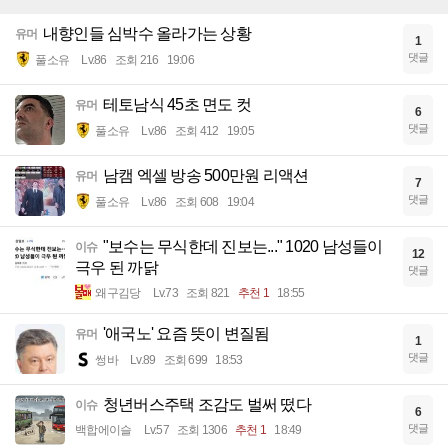
내향인들 심박수 올라가는 상황
유머
1
댓글
풀소유
Lv.86
조회 216
19:06
테토남식 45초 면도 컷
유머
6
댓글
풀소유
Lv.86
조회 412
19:05
남캠 엑셀 방송 500만원 리액션
유머
7
댓글
풀소유
Lv.86
조회 608
19:04
"보수는 무식한데 진보는..." 1020 남성들이
이슈
12
극우 된 까닭
댓글
왜구김당
Lv.73
조회 821
추천 1
18:55
'애국노' 요즘 뜻이 변질됨
유머
1
댓글
썽바
Lv.89
조회 699
18:53
청년버스주택 조감도 벌써 떴다
이슈
6
댓글
백합에이슬
Lv.57
조회 1306
추천 1
18:49