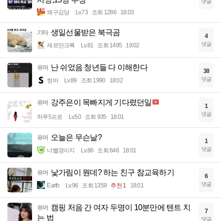
댓글
왜구김당
Lv.73
조회 1286
18:03
생일선물받은 북극곰
기타
4
댓글
제르만크록
Lv.81
조회 1495
18:02
난 쉬었음 청년들 다 이해한다
유머
38
댓글
썽바
Lv.89
조회 1990
18:02
강주은이 목빠지게 기다렸던일
유머
1
댓글
하루5프로
Lv.50
조회 935
18:01
오늘은 무슨날?
유머
1
댓글
너빨갱이지
Lv.86
조회 846
18:01
낯가림이 뭔데? 하는 친구 참교육하기
유머
6
댓글
Earth
Lv.96
조회 1359
추천 1
18:01
캠핑 처음 간 여자 두명이 10분만에 텐트 치
유머
7
는 법
댓글