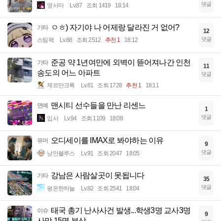
댓글
옆사마
Lv.87
조회 1419
18:14
ㅇㅎ) 자기야 나 어제랑 달라진 거 없어?
기타
12
댓글
스팀팩
Lv.88
조회 2512
추천 1
18:12
준공 약 1년여만에 외벽이 뜯어져나간 인천
기타
11
송도의 어느 아파트
댓글
제르만크록
Lv.81
조회 1728
추천 1
18:11
맨시티 선수들을 만난 리센느
연예
1
댓글
입사
Lv.94
조회 1109
18:08
오디세이를 IMAX로 봐야하는 이유
유머
9
댓글
낭만블루스
Lv.91
조회 2047
18:05
강남은 사람살곳이 못됩니다
기타
35
댓글
평온한하늘
Lv.82
조회 2541
18:04
태국 총기 난사사건 발생...학생3명 교사3명
이슈
9
사망,15명 부상