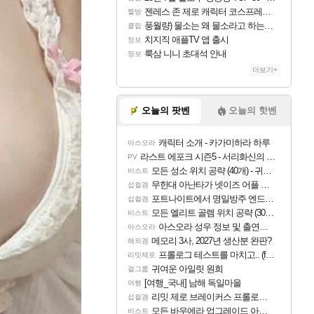
젠레스 존 제로 캐릭터 코스프레한 꽁주
짤방
풍월량) 물소는 왜 물소라고 하는거야? 아! 그만 ㅋㅋ
클립
치지직 애플TV 앱 출시
정보
룩삼 니니 초대석 안내
정보
더보기+
오늘의 팟벤
오늘의 핫벤
캐릭터 소개 - 카가미하라 하루
아스오라
라스트 에포크 시즌5 - 서리화신의 분노 티저
PV
모든 성소 위치 공략 (40개) - 귀환한 영혼 도전과제
비스트
무한대 아난타가 넷이즈 어플 달력에 일정 등록
섭컬겜
포트나이트에서 명일방주 엔드필드 [펠리카] 판매 예정
섭컬겜
모든 엘리트 골렘 위치 공략 (30개) - 방랑 결투가
비스트
아스오라 성우 정보 및 출연작 모음
아스오라
메모리 3사, 2027년 생산분 완판?
해외겜
프롤로그 테스트를 마치고.. (feat. 리아)
리밋제로
귀여운 아일릿 원희
걸그룹
[여행_국내] 남해 독일마을
여행
리밋 제로 브레이커스 프롤로그 테스트 후기 영상 업로드
섭컬겜
모든 바우에라 업그레이드 아이템 획득 위치 공략 (89개)
비스트