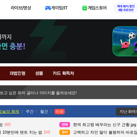
최대 90% 할인
라이브/영상
게이밍/IT
게임스토어
8월 프로모션
마법인형
성물
카드 획득처
 보고 싶은 유머 글이나 이미지를 올려보세요!
오늘의 화제
주간
월간
이슈
지난 화제
엄
[42]
현역 최고령 배우라는 신구 근황.jpg
연예
 10분만에 텐트 치는 법
[14]
고백하고 차인 딸이 불평하자 바로
유머