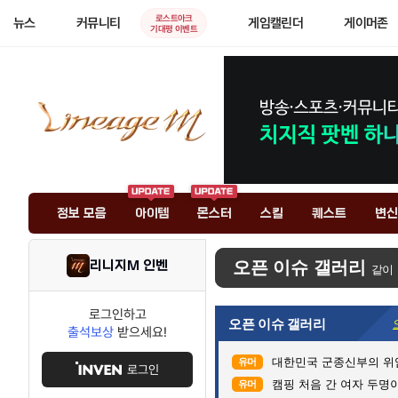
로스트아크
뉴스
커뮤니티
게임캘린더
게이머존
기대평 이벤트
정보 모음
아이템
몬스터
스킬
퀘스트
변신
리니지M 인벤
오픈 이슈 갤러리
같이
로그인하고
오픈 이슈 갤러리
출석보상
받으세요!
대한민국 군종신부의 위
유머
로그인
캠핑 처음 간 여자 두명이
유머