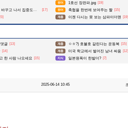
1호선 장판파.jpg
[19]
유머
가 확 올라갔다는 한 아파트의 안내방송
[17]
축협을 한번에 보여주는 짤
[15]
유머
23]
이젠 다시는 못 보는 삼파이더맨
[19
계층
 댓글
[13]
ㅇㅎ?) 호불호 갈린다는 운동복
[15]
계층
황
[14]
미국 학교에서 벌어진 남녀 싸움
[12
계층
고 한 사람 나오세요
[15]
일본원폭이 한발더?
[7]
지식
2025-06-14 10:45