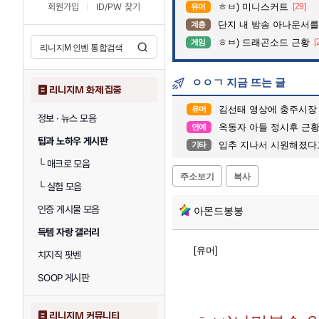
회원가입
ID/PW 찾기
ㅎㅂ) 미니스커트
[29]
유머
단지 내 방송 아나운서를 바꾸고 나서 집중도
계층
ㅎㅂ) 드래곤소드 근황
[
게임
ㅇㅇㄱ 지금 뜨는 글
리니지M 화제 집중
김선태 영상에 충주시장
유머
정보 · 뉴스 모음
옥동자 아들 정시후 근
연예
팁과 노하우 게시판
입추 지나서 시원해졌다
기타
└
매크로 모음
주소보기
복사
└
실험 모음
인증 게시물 모음
아몬드봉봉
득템 자랑 갤러리
[유머]
치지직 팟벤
SOOP 게시판
리니지M 커뮤니티