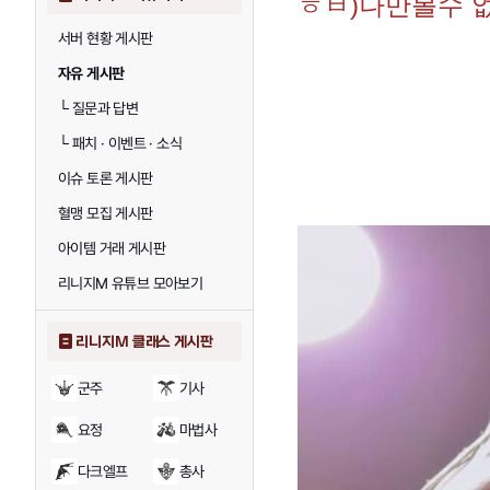
ㅎㅂ)나만볼수 
서버 현황 게시판
자유 게시판
└
질문과 답변
└
패치 · 이벤트 · 소식
이슈 토론 게시판
혈맹 모집 게시판
아이템 거래 게시판
리니지M 유튜브 모아보기
리니지M 클래스 게시판
군주
기사
요정
마법사
다크엘프
총사