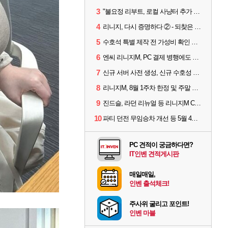
3
"불요정 리부트, 로컬 사냥터 추가 예정" 리니지M 9주년 업데이트 예고
4
리니지, 다시 증명하다 ② - 되찾은 모바일 왕좌
5
수호석 특별 제작 전 가성비 확인 필수! 3월 2주차 업데이트 이슈
6
엔씨 리니지M, PC 결제 병행에도 모바일 '매출 1위' 탈환
7
신규 서버 사전 생성, 신규 수호성 추가 등 3월 1주차 업데이트 이슈
8
리니지M, 8월 1주차 한정 및 주말 제작 정보
9
진드슬, 라던 리뉴얼 등 리니지M ContiNew 업데이트 핵심 요약
10
파티 던전 무임승차 개선 등 5월 4주차 업데이트 이슈
PC 견적이 궁금하다면?
IT인벤 견적게시판
매일매일,
인벤 출석체크!
주사위 굴리고 포인트!
인벤 마블