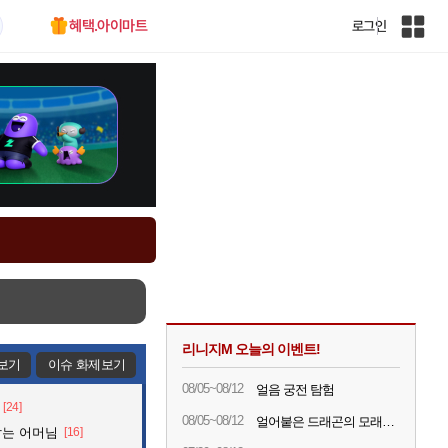
혜택.아이마트
로그인
인
벤
전
체
사
이
트
맵
리니지M 오늘의 이벤트!
보기
이슈 화제보기
08/05~08/12
얼음 궁전 탐험
[24]
08/05~08/12
얼어붙은 드래곤의 모래시계
잡는 어머님
[16]