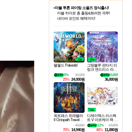
마블 투혼 파이팅 소울즈 정식출시!
마블 히어로 총 출동&화려한 격투!
네이버 포인트 혜택까지!
귀무자: 검의 길 예약 판매 중!
인벤게임즈 8월 특별 할인!
드래곤소드: 어웨이크닝 입점!
문명 7 특별 할인!
비스트 오브 리인카네이션 정식 출시!
커세어 코브 출시 기념 할인!
더 렐릭 퍼스트 가디언 정식 출시
베데스다 40주년 기념 할인 중!
캡콤 프렌차이즈 할인 진행 중!
캡콤 일부 상품 상시 할인
스타워즈 은하계 레이서
로블록스 기프트 카드 공식 입점
10% 할인과
인기 퍼블리셔 모음!
스팀으로 만나는 드래곤소드!
조선&고려 DLC 출시 예정
게임프릭 신작 IP
해적'섬'을 발전시키자!
설화x하드코어 액션!
베데스다의 명작들을
몬헌, 바하 등 인기 IP를
몬헌 와일즈 & 드래곤즈 도그마2
인벤게임즈에서 10% 추가 적립
Robux를 가장 안전하고
이니&베니 혜택까지!
최대 90% 할인가를 만나보세요!
네이버혜택과 함께 만나보세요!
50%할인&추가 적립까지!
네이버 혜택가와 함께 예약하세요!
할인&네이버혜택으로 만나보세요!
네이버페이 혜택과 만나보세요!
40주년 프로모션으로 만나보세요!
할인가에 만나보세요!
일부 에디션 상시 할인!
혜택으로 예약 판매 중
편안하게 충전하세요
팰월드 Palworld
그랑블루 판타지 리
링크 엔드리스 라그
나로크 업그레이드
5%
32,000
5,000
킷 Granblue Fantasy
25%
24,000원
36,800원
Relink Endless Ragn
arok Upgrade Kit DL
C
옥토패스 트래블러
디제이맥스 리스펙
II Octopath Traveler I
트 V 아르케아 팩 D
I
JMAX RESPECT V
49,800
12%
19,800
Arcaea Pack DLC
70%
14,940원
40%
11,880원