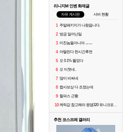
리니지M 인벤 화제글
자유 게시판
서버 현황
1
주말패키지가 나왔읍니다.
2
방금 일어난일
3
미친놈들아니야 ㅡㅡ
4
아떨린다 한시간후면
5
오 0.1% 뚫었다
6
오 미쳣네..
7
많이 비싸네
8
짭사보상 다 조졌는데
9
할파스 근황
10
케릭값 참고해라 원댐320 유니크포함 풀 이동악세11 신변신인신성 풀문양5 풀수호성4
추천 코스프레 갤러리