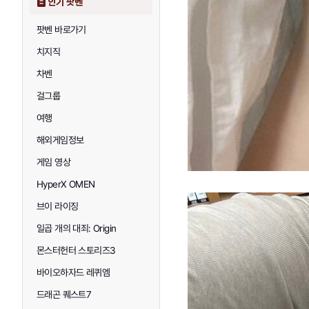
인기 팟벤
팟벤 바로가기
치지직
차벤
걸그룹
여행
해외게임정보
게임 영상
HyperX OMEN
브이 라이징
일곱 개의 대죄: Origin
몬스터헌터 스토리즈3
바이오하자드 레퀴엠
드래곤 퀘스트7