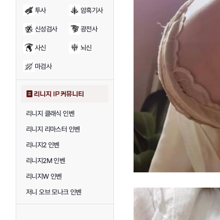
투사
암흑기사
신성검사
광전사
사신
뇌신
마검사
리니지 IP 커뮤니티
리니지 클래식 인벤
리니지 리마스터 인벤
리니지2 인벤
리니지2M 인벤
리니지W 인벤
저니 오브 모나크 인벤