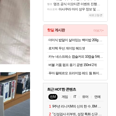
명조 공식 이모티콘 이벤트 진행해봤습니다! 참여부터 추첨까지????
명조
아사쿠라 마이 성우 정보 및 주요 필모
아스오라
새로고침
핫딜
게시판
더보기+
더미식 밥알이 살아있는 백미밥 200g 24개 외 잡곡밥류,덮밥소스7종 외
로지텍 무선 게이밍 헤드셋
카누 네스프레소 캡슐커피 10캡슐 5팩 + 썸머 블렌드 2캡슐 증정 총52캡슐
버블 거품 펌프 용기 공병 150ml 2개
푸마 팔레르모 프리미엄 레드 웜 화이트 여자 운동화 401744-03
최근 HOT한 콘텐츠
린M
게임
IT
유머
연예
1
9주년 리니지M의 신의 한 수, BM 장비 아데나 판매 예고
2
"신성검사 리부트, 성장 특화 신규 서버" 리니지M 3월 업데이트 예고