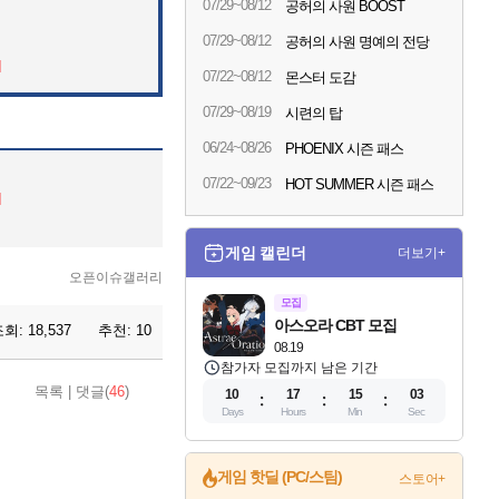
07/29~08/12
공허의 사원 BOOST
07/29~08/12
공허의 사원 명예의 전당
]
07/22~08/12
몬스터 도감
07/29~08/19
시련의 탑
06/24~08/26
PHOENIX 시즌 패스
07/22~09/23
HOT SUMMER 시즌 패스
]
게임 캘린더
더보기+
오픈이슈갤러리
모집
아스오라 CBT 모집
조회:
18,537
추천:
10
08.19
참가자 모집까지 남은 기간
목록
|
댓글(
46
)
10
17
15
00
Days
Hours
Min
Sec
게임 핫딜 (PC/스팀)
스토어+