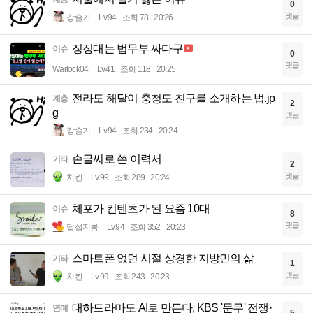
0
댓글
강슬기
Lv.94
조회 78
20:26
징징대는 법무부 싸다구
이슈
0
댓글
Warlock04
Lv.41
조회 118
20:25
전라도 해달이 충청도 친구를 소개하는 법.jp
계층
2
g
댓글
강슬기
Lv.94
조회 234
20:24
손글씨로 쓴 이력서
기타
2
댓글
치킨
Lv.99
조회 289
20:24
체포가 컨텐츠가 된 요즘 10대
이슈
8
댓글
달섭지롱
Lv.94
조회 352
20:23
스마트폰 없던 시절 상경한 지방민의 삶
기타
1
댓글
치킨
Lv.99
조회 243
20:23
대하드라마도 AI로 만든다, KBS '문무' 전쟁·
연예