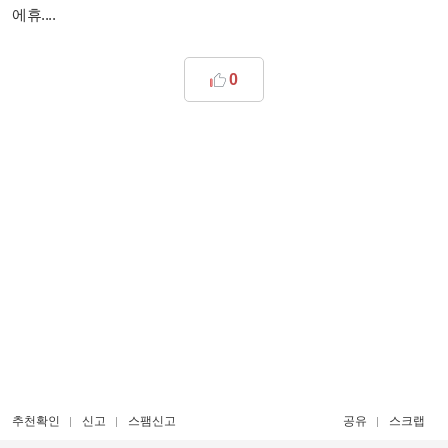
에휴....
0
추천확인
신고
스팸신고
공유
스크랩