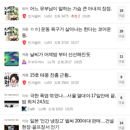
어느 유부남이 말하는 가슴 큰 아내의 장점.
유머
19
댓글
전자팔찌
Lv.93
조회 3475
추천 2
19:28
ㅇㅎ) 운동 욕구가 살아나는 한다는 코어운
계층
29
동.
댓글
전자팔찌
Lv.93
조회 3730
19:27
날씨가 어제밤 부터 선선해진듯
계층
11
댓글
두부두꺼비
Lv.78
조회 2017
19:25
15호 태풍 찬홈 근황...
계층
9
댓글
전자팔찌
Lv.93
조회 2584
19:25
극한 폭염 꺾였나…서울 열대야 17일만에 끝,
이슈
6
밤 최저 24.5도
댓글
Earth
Lv.96
조회 1063
19:25
일본 '인간 냉장고' 벌써 200여대 판매…건설
이슈
14
현장·골프장서 인기
댓글