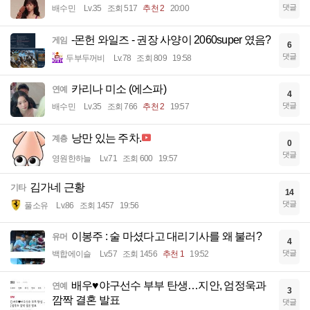
댓글
배수민
Lv.35
조회 517
추천 2
20:00
-몬헌 와일즈 - 권장 사양이 2060super 였음?
게임
6
댓글
두부두꺼비
Lv.78
조회 809
19:58
카리나 미소 (에스파)
연예
4
댓글
배수민
Lv.35
조회 766
추천 2
19:57
낭만 있는 주차.
계층
0
댓글
영원한하늘
Lv.71
조회 600
19:57
김가네 근황
기타
14
댓글
풀소유
Lv.86
조회 1457
19:56
이봉주 : 술 마셨다고 대리기사를 왜 불러?
유머
4
댓글
백합에이슬
Lv.57
조회 1456
추천 1
19:52
배우♥야구선수 부부 탄생…지안, 엄정욱과
연예
3
깜짝 결혼 발표
댓글