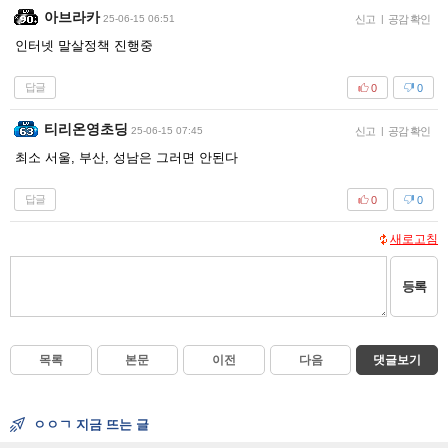
아브라카
25-06-15 06:51
신고
|
공감 확인
인터넷 말살정책 진행중
답글
0
0
티리온영초딩
25-06-15 07:45
신고
|
공감 확인
최소 서울, 부산, 성남은 그러면 안된다
답글
0
0
새로고침
등록
목록
본문
이전
다음
댓글보기
ㅇㅇㄱ 지금 뜨는 글