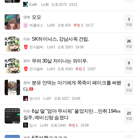
Earth
Lv.96
조회 2073
19:21
모모
연예
3
댓글
케를로스
Lv.86
조회 924
추천 1
19:17
SK하이닉스, 강남사옥 건립.
이슈
26
댓글
전자팔찌
Lv.93
조회 3263
19:09
무려 30살 차이나는 와이푸.
유머
9
댓글
전자팔찌
Lv.93
조회 4340
추천 2
19:07
분유 안먹는 아기에게 쪽족이 페이크를 써봤
유머
0
다.
댓글
옆사마
Lv.87
조회 1027
19:06
6살 딸 "엄마 무서워" 울었지만…만취 194㎞
이슈
23
질주, 예비신랑 숨졌다
댓글
입사
Lv.94
조회 1844
추천 1
19:06
6족보행ㅋㅋㅋㅋ