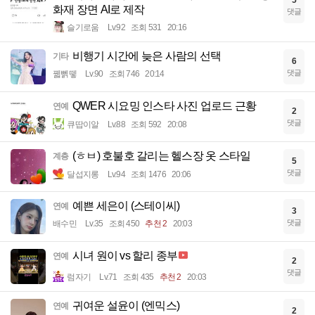
5
화재 장면 AI로 제작
댓글
슬기로움
Lv.92
조회 531
20:16
비행기 시간에 늦은 사람의 선택
기타
6
댓글
꿻뻵뗗
Lv.90
조회 746
20:14
QWER 시요밍 인스타 사진 업로드 근황
연예
2
댓글
큐땁이알
Lv.88
조회 592
20:08
(ㅎㅂ) 호불호 갈리는 헬스장 옷 스타일
계층
5
댓글
달섭지롱
Lv.94
조회 1476
20:06
예쁜 세은이 (스테이씨)
연예
3
댓글
배수민
Lv.35
조회 450
추천 2
20:03
시녀 원이 vs 할리 종부
연예
2
댓글
럼자기
Lv.71
조회 435
추천 2
20:03
귀여운 설윤이 (엔믹스)
연예
2