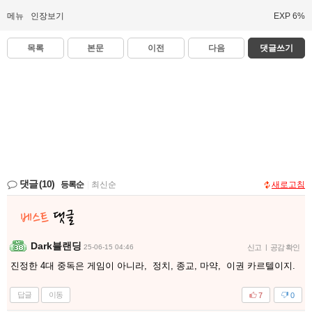
메뉴
인장보기
EXP 6%
목록
본문
이전
다음
댓글쓰기
댓글
(10)
등록순
|
최신순
새로고침
Dark블랜딩
25-06-15 04:46
신고
|
공감 확인
진정한 4대 중독은 게임이 아니라, 정치, 종교, 마약, 이권 카르텔이지.
답글
이동
7
0