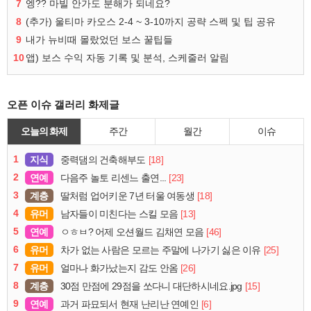
7
엥?? 마빌 안가도 분해가 되네요?
8
(추가) 울티마 카오스 2-4 ~ 3-10까지 공략 스펙 및 팁 공유
9
내가 뉴비때 몰랐었던 보스 꿀팁들
10
앱) 보스 수익 자동 기록 및 분석, 스케줄러 알림
오픈 이슈 갤러리 화제글
오늘의 화제
주간
월간
이슈
1
지식
[18]
중력댐의 건축해부도
2
연예
[23]
다음주 놀토 리센느 출연...
3
계층
[18]
딸처럼 업어키운 7년 터울 여동생
4
유머
[13]
남자들이 미친다는 스킬 모음
5
연예
[46]
ㅇㅎㅂ? 어제 오션월드 김채연 모음
6
유머
[25]
차가 없는 사람은 모르는 주말에 나가기 싫은 이유
7
유머
[26]
얼마나 화가났는지 감도 안옴
8
계층
[15]
30점 만점에 29점을 쏘다니 대단하시네요.jpg
9
연예
[6]
과거 파묘되서 현재 난리난 연예인