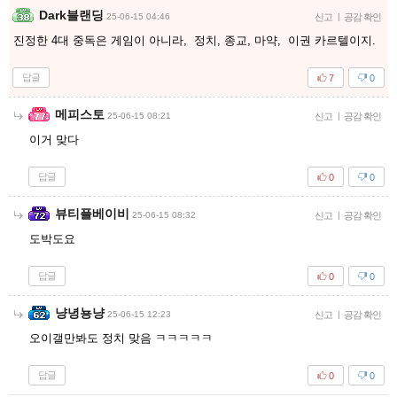
Dark블랜딩
25-06-15 04:46
신고
|
공감 확인
진정한 4대 중독은 게임이 아니라, 정치, 종교, 마약, 이권 카르텔이지.
답글
7
0
메피스토
25-06-15 08:21
신고
|
공감 확인
이거 맞다
답글
0
0
뷰티플베이비
25-06-15 08:32
신고
|
공감 확인
도박도요
답글
0
0
냥녕뇽냥
25-06-15 12:23
신고
|
공감 확인
오이갤만봐도 정치 맞음 ㅋㅋㅋㅋㅋ
답글
0
0