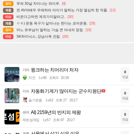
무려 30살 차이나는 와이푸.
[9]
유머
전 AV여배우 우에하라 아이가 말하는 가장 열심히 한 작품.
[13]
계층
비온다고하면 계곡가지말라고..
[30]
이슈
ㅇㅎ) 운동 욕구가 살아나는 한다는 코어운동.
[29]
계층
어느 유부남이 말하는 가슴 큰 아내의 장점.
[19]
유머
SK하이닉스, 강남사옥 건립.
[26]
이슈
윙크하는 치어리더 처자
기타
0
댓글
치킨
Lv.99
조회 0
20:28
자동화기계가 많아지는 군수지원단
이슈
0
댓글
슬기로움
Lv.92
조회 27
20:27
AI) 2159년의 반지의 제왕
유머
0
댓글
제로섬게임
Lv.57
조회 97
20:27
서울에서 살기 싫은 이유
계층