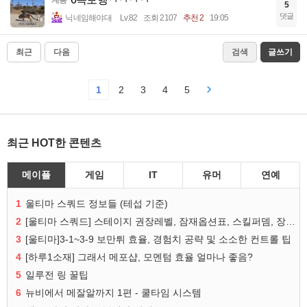
계층
5
댓글
닉네임해야대
Lv.82
조회 2107
추천 2
19:05
최근
다음
검색
글쓰기
1
2
3
4
5
최근 HOT한 콘텐츠
메이플
게임
IT
유머
연예
1
울티마 스쿼드 정보들 (테섭 기준)
2
[울티마 스쿼드] 스테이지 권장레벨, 잠재옵션표, 스킬퍼뎀, 장비 리스트 및 능력치 공유
3
[울티마]3-1~3-9 보만튀 효율, 경험치 공략 및 소소한 컨트롤 팁
4
[하루1소재] 그래서 메포샵, 모멘텀 효율 얼마나 좋음?
5
일루전 링 꿀팁
6
뉴비에서 메잘알까지 1편 - 쿨타임 시스템