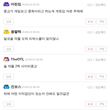
마린킹
25-06-15 05:52
신고
|
공감 확인
종교가 게임보고 중독이라고 하는게 개웃김 아편 주제에
답글
0
0
왕팥떡
25-06-15 06:03
신고
|
공감 확인
알코올 약물 도박 리박스쿨이 맞지않나
답글
0
0
TheOTL
25-06-15 06:09
신고
|
공감 확인
술 약물 2찍 사이비종교
답글
0
0
진보스
25-06-15 06:18
신고
|
공감 확인
뒤에 어떤 이익집단이 있는지 안봐도 알것같군
답글
0
0