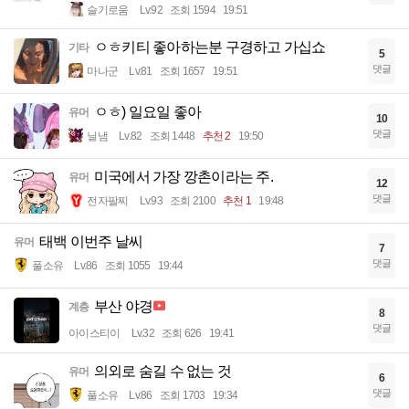
슬기로움
Lv.92
조회 1594
19:51
ㅇㅎ키티 좋아하는분 구경하고 가십쇼
기타
5
댓글
마나군
Lv.81
조회 1657
19:51
ㅇㅎ) 일요일 좋아
유머
10
댓글
닐냄
Lv.82
조회 1448
추천 2
19:50
미국에서 가장 깡촌이라는 주.
유머
12
댓글
전자팔찌
Lv.93
조회 2100
추천 1
19:48
태백 이번주 날씨
유머
7
댓글
풀소유
Lv.86
조회 1055
19:44
부산 야경
계층
8
댓글
아이스티이
Lv.32
조회 626
19:41
의외로 숨길 수 없는 것
유머
6
댓글
풀소유
Lv.86
조회 1703
19:34