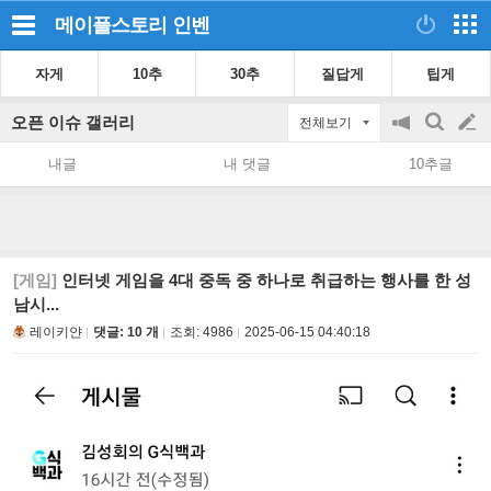
메이플스토리
인벤
자게
10추
30추
질답게
팁게
오픈 이슈 갤러리
전체보기
공
검
글
지
색
내글
내 댓글
10추글
on/off
쓰
기
[게임]
인터넷 게임을 4대 중독 중 하나로 취급하는 행사를 한 성
남시...
레이키얀
댓글: 10 개
조회:
4986
2025-06-15 04:40:18