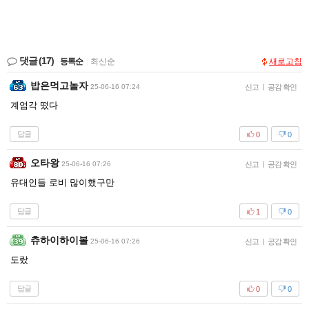
댓글
(17)
등록순
|
최신순
새로고침
밥은먹고놀자
25-06-16 07:24
신고
|
공감 확인
계엄각 떴다
답글
0
0
오타왕
25-06-16 07:26
신고
|
공감 확인
유대인들 로비 많이했구만
답글
1
0
츄하이하이볼
25-06-16 07:26
신고
|
공감 확인
도랐
답글
0
0