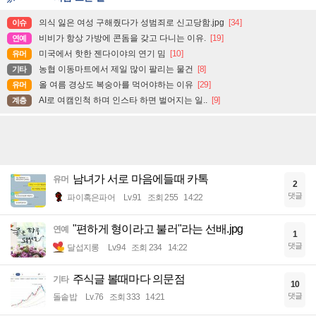
의식 잃은 여성 구해줬다가 성범죄로 신고당함.jpg
[34]
이슈
비비가 항상 가방에 콘돔을 갖고 다니는 이유.
[19]
연예
미국에서 핫한 젠다이야의 연기 밈
[10]
유머
농협 이동마트에서 제일 많이 팔리는 물건
[8]
기타
올 여름 경상도 복숭아를 먹어야하는 이유
[29]
유머
AI로 여캠인척 하며 인스타 하면 벌어지는 일..
[9]
계층
남녀가 서로 마음에들때 카톡
유머
2
댓글
파이혹은파어
Lv.91
조회 255
14:22
"편하게 형이라고 불러"라는 선배.jpg
연예
1
댓글
달섭지롱
Lv.94
조회 234
14:22
주식글 볼때마다 의문점
기타
10
댓글
돌솥밥
Lv.76
조회 333
14:21