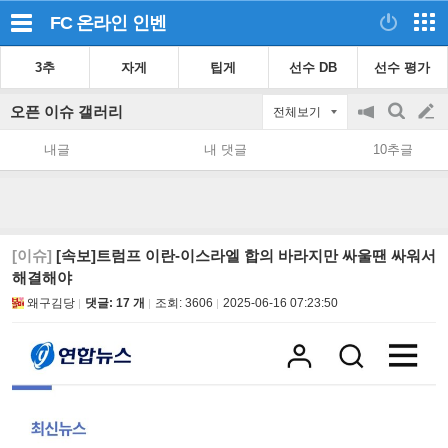
FC 온라인
인벤
3추
자게
팁게
선수 DB
선수 평가
오픈 이슈 갤러리
전체보기
공
검
글
지
색
내글
내 댓글
10추글
on/off
쓰
기
[이슈]
[속보]트럼프 이란-이스라엘 합의 바라지만 싸울땐 싸워서
해결해야
왜구김당
댓글: 17 개
조회:
3606
2025-06-16 07:23:50