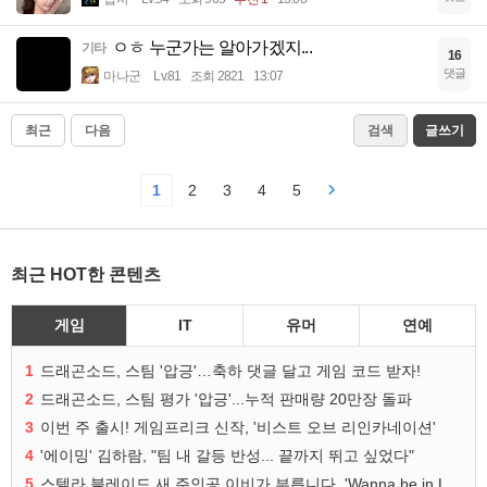
ㅇㅎ 누군가는 알아가겠지...
기타
16
댓글
마나군
Lv.81
조회 2821
13:07
최근
다음
검색
글쓰기
1
2
3
4
5
최근 HOT한 콘텐츠
게임
IT
유머
연예
1
드래곤소드, 스팀 '압긍'…축하 댓글 달고 게임 코드 받자!
2
드래곤소드, 스팀 평가 '압긍'...누적 판매량 20만장 돌파
3
이번 주 출시! 게임프리크 신작, '비스트 오브 리인카네이션'
4
'에이밍' 김하람, "팀 내 갈등 반성... 끝까지 뛰고 싶었다"
5
스텔라 블레이드 새 주인공 이비가 부릅니다, 'Wanna be in LOVE' 뮤비 공개