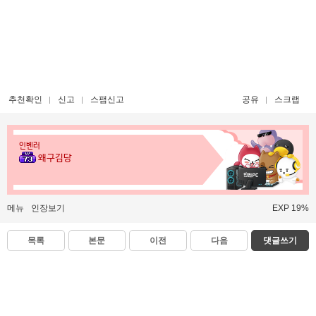
추천확인
신고
스팸신고
공유
스크랩
인벤러
왜구김당
메뉴
인장보기
EXP 19%
목록
본문
이전
다음
댓글쓰기