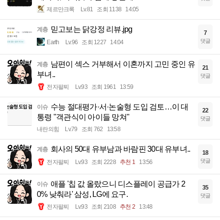
제르만크록
Lv.81
조회 1138
14:05
믿고보는 닭강정 리뷰.jpg
계층
7
댓글
Earth
Lv.96
조회 1227
14:04
남편이 섹스 거부해서 이혼까지 고민 중인 유
계층
21
부녀..
댓글
전자팔찌
Lv.93
조회 1961
13:59
수능 절대평가·서·논술형 도입 검토…이 대
이슈
22
통령 "객관식이 아이들 망쳐"
댓글
내란의힘
Lv.79
조회 762
13:58
회사의 50대 유부남과 바람핀 30대 유부녀..
계층
18
댓글
전자팔찌
Lv.93
조회 2228
추천 1
13:56
애플 '칩 값 올랐으니 디스플레이 공급가 2
이슈
35
0% 낮춰라' 삼성, LG에 요구.
댓글
전자팔찌
Lv.93
조회 2108
추천 2
13:48