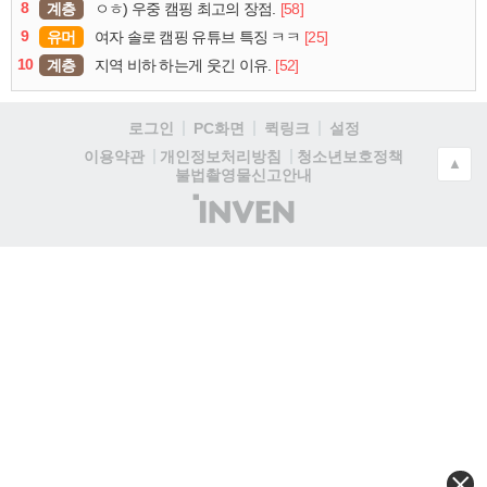
8
계층
[58]
ㅇㅎ) 우중 캠핑 최고의 장점.
9
유머
[25]
여자 솔로 캠핑 유튜브 특징 ㅋㅋ
10
계층
[52]
지역 비하 하는게 웃긴 이유.
로그인
PC화면
퀵링크
설정
청소년보호정책
이용약관
개인정보처리방침
▲
불법촬영물신고안내
(주)
인
벤