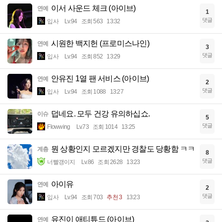
이서 사운드 체크 (아이브)
연예
1
댓글
입사
Lv.94
조회 563
13:32
시원한 백지헌 (프로미스나인)
연예
3
댓글
입사
Lv.94
조회 852
13:29
안유진 1열 팬 서비스 (아이브)
연예
2
댓글
입사
Lv.94
조회 1088
13:27
덥네요. 모두 건강 유의하십쇼.
이슈
5
댓글
Flowwing
Lv.73
조회 1014
13:25
뭔 상황인지 모르겠지만 경찰도 당황함 ㅋㅋ
계층
8
댓글
너빨갱이지
Lv.86
조회 2628
13:23
아이유
연예
2
댓글
입사
Lv.94
조회 703
추천 3
13:23
유진이 애티튜드 (아이브)
연예