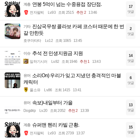
연봉 5억이 넘는 수중용접 장단점.
계층
17
댓글
전자팔찌
Lv.93
조회 2515
추천 2
13:46
진삼국무쌍 콜라보 카페 코스터 때문에 한 번
기타
2
갈 만한듯
댓글
호쿠마타타
Lv.12
조회 1065
13:45
추석 전 민생지원금 지원
이슈
14
댓글
일하기시러
Lv.82
조회 1946
추천 1
13:43
소리On) 우리가 잊고 지냈던 충격적인 마블
유머
6
캐릭터
댓글
풀소유
Lv.86
조회 1415
13:41
속보)내일부터 가을
유머
13
댓글
Dogdrip
Lv.20
조회 2052
추천 2
13:39
슈퍼맨 헨리 카빌 근황.
계층
15
댓글
전자팔찌
Lv.93
조회 2739
13:37