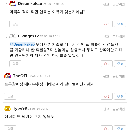
Dreamkakao
25-06-16 09:29
신고
|
공감 확인
미국의 적이 되면 안되는 이유가 맞는거아님?
답글
0
0
Ejwhgrp12
25-06-16 10:14
신고
|
공감 확인
@Dreamkakao
우리가 저지랄로 미국의 적이 될 확률이 신경쓸만
큼 가당키나 한 확률임? 미친놈마냥 칼춤추니 우리도 한쪽에만 기대
면 안된단거지 쟤가 연임 다시할줄 알았겟나...
답글
0
0
TheOTL
25-06-16 07:41
신고
|
공감 확인
트두창이랑 네타냐후랑 이해관계가 맞아떨어진거겠지
답글
1
0
Type98
25-06-16 07:43
신고
|
공감 확인
이 새끼도 말년이 편치 않을듯
답글
0
0