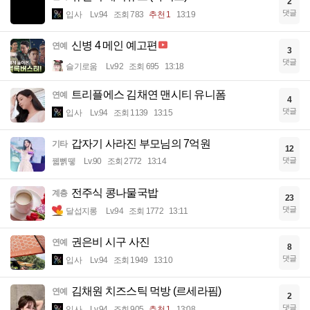
2
댓글
입사
Lv.94
조회 783
추천 1
13:19
신병 4 메인 예고편
연예
3
댓글
슬기로움
Lv.92
조회 695
13:18
트리플에스 김채연 맨시티 유니폼
연예
4
댓글
입사
Lv.94
조회 1139
13:15
갑자기 사라진 부모님의 7억원
기타
12
댓글
꿻뻵뗗
Lv.90
조회 2772
13:14
전주식 콩나물국밥
계층
23
댓글
달섭지롱
Lv.94
조회 1772
13:11
권은비 시구 사진
연예
8
댓글
입사
Lv.94
조회 1949
13:10
김채원 치즈스틱 먹방 (르세라핌)
연예
2
댓글
입사
Lv.94
조회 905
추천 1
13:08