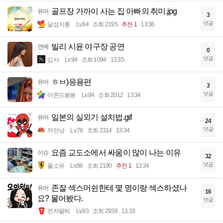
골프장 가까이 사는 집 아빠의 취미.jpg
유머
3
댓글
달섭지롱
Lv.94
조회 2195
추천 1
13:36
빌리 시윤 야구장 공연
연예
0
댓글
입사
Lv.94
조회 1094
13:35
ㅎㅂ)응용편
유머
3
댓글
아몬드봉봉
Lv.84
조회 2012
13:34
일본의 실외기 설치법.gif
유머
24
댓글
까만냥
Lv.78
조회 2314
13:34
요즘 교도소에서 싸움이 많이 나는 이유
이슈
32
댓글
풀소유
Lv.86
조회 2190
추천 1
13:34
존잘 섹스머쉰한테 몇 명이랑 섹스하셨나
유머
16
요? 물어봤다.
댓글
전자팔찌
Lv.93
조회 2938
13:33