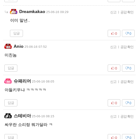
Dreamkakao
25-06-16 09:29
신고
|
공감 확인
이미 말년..
답글
0
0
Anio
25-06-16 07:52
신고
|
공감 확인
미친놈
답글
0
0
슈패리어
25-06-16 08:05
신고
|
공감 확인
아들키우냐 ㅋㅋㅋㅋㅋ
답글
0
0
스테비아
25-06-16 08:15
신고
|
공감 확인
싸우란 소리랑 뭐가달라 ㅋ
답글
0
0