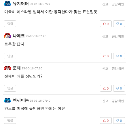
유지어터
25-06-16 07:27
신고
|
공감 확인
미국이 이스라엘 빌려서 이란 공격한다가 맞는 표현일듯
답글
0
0
나메크
25-06-16 07:28
신고
|
공감 확인
트두창 답다
답글
0
0
쿤테
25-06-16 07:36
신고
|
공감 확인
전재이 애들 장난인가?
답글
0
0
넥끼이놈
25-06-16 07:40
신고
|
공감 확인
안보를 미국에 올인하면 안되는 이유
답글
0
0