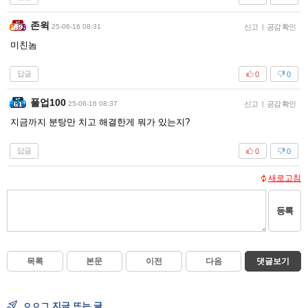
존윅
25-06-16 08:31
신고
|
공감 확인
미친놈
답글
0
0
풀업100
25-06-16 08:37
신고
|
공감 확인
지금까지 분탕만 치고 해결한게 뭐가 있는지?
답글
0
0
새로고침
등록
목록
본문
이전
다음
댓글보기
ㅇㅇㄱ 지금 뜨는 글