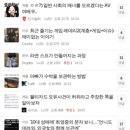
ㅇㅎ?) 일반 사회의 매너를 모르겠다는 AV
계층
11
여배우..
댓글
전자팔찌
Lv.93
조회 1179
14:14
최근 즐기는 게임 레데리2(계층+게임+이슈)-
이슈
4
재미없는 이야기
댓글
Cauchy
Lv.81
조회 379
14:14
라면 스프가 만들어지는 과정
유머
11
댓글
Dogdrip
Lv.20
조회 1001
추천 1
14:11
아빠가 수박을 보관하는 방법
계층
6
댓글
Earth
Lv.96
조회 998
14:11
블리자드 모유사건이 허위라고 주장한 쪽을
게임
6
알아보자
댓글
데이르
Lv.76
조회 906
추천 1
14:07
'10대 성매매' 최영중의 문자 보니…"언니도
이슈
17
데려와, 외국女와 함께 성관계"
댓글