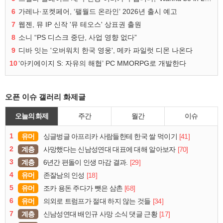
6
가레나·포켓페어, ‘팰월드 온라인’ 2026년 출시 예고
7
웹젠, 뮤 IP 신작 '뮤 테오스' 상표권 출원
8
소니 “PS 디스크 중단, 사업 영향 없다”
9
디바 잇는 '오버워치 한국 영웅', 메카 파일럿 디몬 나온다
10
‘아키에이지 S: 자유의 해협’ PC MMORPG로 개발한다
오픈 이슈 갤러리 화제글
오늘의 화제
주간
월간
이슈
1
유머
[41]
싱글벙글 아프리카 사람들한테 한국 쌀 먹이기
2
계층
[70]
사망했다는 신남성연대 대표에 대해 알아보자
3
계층
[29]
6년간 편돌이 인생 마감 결과.
4
유머
[18]
존잘남의 인성
5
유머
[68]
조카 용돈 주다가 뺏은 삼촌
6
유머
[34]
의외로 트럼프가 절대 하지 않는 것들
7
계층
[17]
신남성연대 배인규 사망 소식 댓글 근황