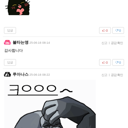
답글
0
0
불타는앵
25-06-16 08:14
신고
|
공감 확인
감사합니다
답글
0
0
루아나스
25-06-16 08:22
신고
|
공감 확인