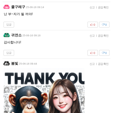
쿨구레구
25-06-16 09:14
신고
|
공감 확인
난 부~자가 될 꺼야!
답글
0
0
귀연소
25-06-16 09:16
신고
|
공감 확인
감사합니다!
답글
0
0
봄빛
25-06-16 09:44
신고
|
공감 확인