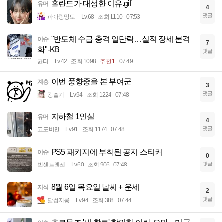
홀란드가 대성한 이유.gif
유머
4
댓글
파아랑망토
Lv.68
조회 1110
07:53
"반도체 수급 충격 일단락…실적 장세 본격
이슈
7
화"-KB
댓글
균터
Lv.42
조회 1098
추천 1
07:49
이번 풍향중을 본 부여군
계층
3
댓글
강슬기
Lv.94
조회 1224
07:48
지하철 1인실
유머
4
댓글
고도비만
Lv.91
조회 1174
07:48
PS5 패키지에 부착된 공지 스티커
이슈
0
댓글
빈센트멧젠
Lv.60
조회 906
07:48
8월 6일 목요일 날씨 + 운세
지식
2
댓글
달섭지롱
Lv.94
조회 388
07:44