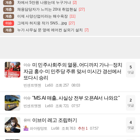
차에서 5만원 나왔는데 누구거냐
[2]
계층
채용담당자가 느끼는 20대 취업현실
[27]
계층
이제 사양산업이라는 해수욕장
[11]
계층
그제자 허지웅 작가 SNS....jpg
[27]
이슈
누가 사무실 문 옆에 에어컨 실외기 설치
[7]
계층
미 민주사회주의 열풍, 어디까지 가나···정치
이슈
5
자금 홍수·미 민주당 주류 맞서 미시간 경선에서
댓글
또다시 승리
빈센트멧젠
Lv.60
조회 257
08:03
"MS AI 매출, 사실상 전부 오픈AI서 나와요"
이슈
2
댓글
빈센트멧젠
Lv.60
조회 721
07:57
이브이 레고 조립하기
유머
4
댓글
파아랑망토
Lv.68
조회 763
추천 1
07:57