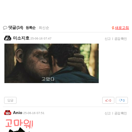
댓글
(14)
등록순
|
최신순
새로고침
미소지호
25-06-16 07:47
신고
|
공감 확인
답글
0
0
Anio
25-06-16 07:51
신고
|
공감 확인