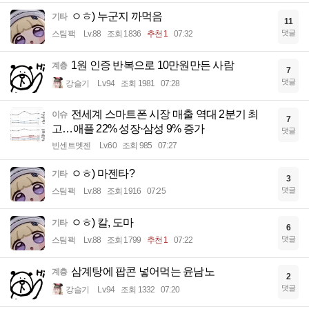
ㅇㅎ) 누군지 까먹음
기타
11
댓글
스팀팩
Lv.88
조회 1836
추천 1
07:32
1원 인증 반복으로 10만원만든 사람
계층
7
댓글
강슬기
Lv.94
조회 1981
07:28
전세계 스마트폰 시장 매출 역대 2분기 최
이슈
7
고…애플 22% 성장·삼성 9% 증가
댓글
빈센트멧젠
Lv.60
조회 985
07:27
ㅇㅎ) 마젠타?
기타
3
댓글
스팀팩
Lv.88
조회 1916
07:25
ㅇㅎ) 칼, 도마
기타
6
댓글
스팀팩
Lv.88
조회 1799
추천 1
07:22
삼계탕에 팝콘 넣어먹는 윤남노
계층
2
댓글
강슬기
Lv.94
조회 1332
07:20