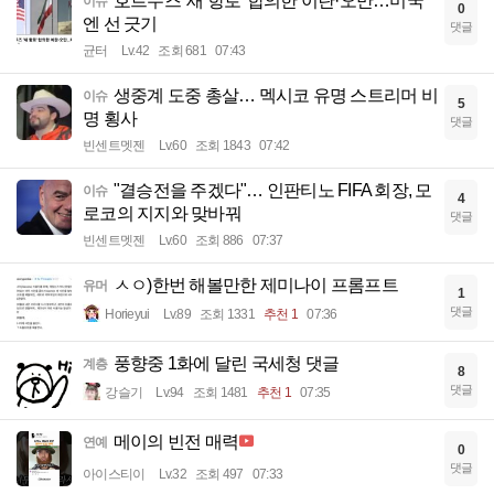
호르무즈 '새 항로' 합의한 이란·오만…미국
이슈
0
엔 선 긋기
댓글
균터
Lv.42
조회 681
07:43
생중계 도중 총살… 멕시코 유명 스트리머 비
이슈
5
명 횡사
댓글
빈센트멧젠
Lv.60
조회 1843
07:42
"결승전을 주겠다"… 인판티노 FIFA 회장, 모
이슈
4
로코의 지지와 맞바꿔
댓글
빈센트멧젠
Lv.60
조회 886
07:37
ㅅㅇ)한번 해볼만한 제미나이 프롬프트
유머
1
댓글
Horieyui
Lv.89
조회 1331
추천 1
07:36
풍향중 1화에 달린 국세청 댓글
계층
8
댓글
강슬기
Lv.94
조회 1481
추천 1
07:35
메이의 빈전 매력
연예
0
댓글
아이스티이
Lv.32
조회 497
07:33