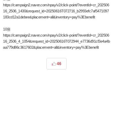
https://campaign2.naver.com/npay/v2/click-point/?eventId=cr_202506
16_2506_1430&request_id=20250616T072716_b2993efc7af5471097
183cd12a1debee&placement=all&inventory=pay%3Ebenefit
10원
https://campaign2.naver.com/npay/v2/click-point/?eventId=cr_202506
16_2506_4_1054&request_id=20250616T072944_e7736d91cf3e4a4b
aa779d86c3617602&placement=all&inventory=pay%3Ebenefit
46