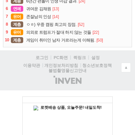
5
계층
[24]
6년간 편돌이 인생 마감 결과.
6
연예
[13]
귀여운 김채원
7
유머
[14]
존잘남의 인성
8
계층
[52]
ㅇㅎ) 우중 캠핑 최고의 장점.
9
유머
[22]
의외로 트럼프가 절대 하지 않는 것들
10
계층
[50]
게임이 취미인 남자 거르라는게 이해됨.
로그인
PC화면
퀵링크
설정
청소년보호정책
이용약관
개인정보처리방침
▲
불법촬영물신고안내
(주)
인
벤