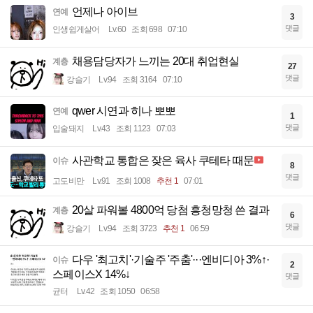
언제나 아이브
연예
3
댓글
인생쉽게살어
Lv.60
조회 698
07:10
채용담당자가 느끼는 20대 취업현실
계층
27
댓글
강슬기
Lv.94
조회 3164
07:10
qwer 시연과 히나 뽀뽀
연예
1
댓글
입술돼지
Lv.43
조회 1123
07:03
사관학교 통합은 잦은 육사 쿠테타 때문
이슈
8
댓글
고도비만
Lv.91
조회 1008
추천 1
07:01
20살 파워볼 4800억 당첨 흥청망청 쓴 결과
계층
6
댓글
강슬기
Lv.94
조회 3723
추천 1
06:59
다우 '최고치'·기술주 '주춤'···엔비디아 3%↑·
이슈
2
스페이스X 14%↓
댓글
균터
Lv.42
조회 1050
06:58