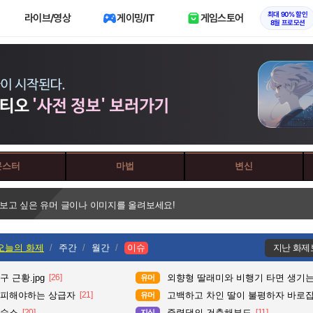
최대 90% 할인
라이브/영상
게이밍/IT
게임스토어
8월 프로모션
몬스터
마법
변신
 보고 싶은 유머 글이나 이미지를 올려보세요!
오늘의 화제
주간
월간
이슈
지난 화제
 근황.jpg
[26]
외향형 딸래미와 비행기 타면 생기는
유머
 피해야하는 상급자
[21]
고백하고 차인 딸이 불평하자 바로
유머
 숙소
[20]
중력댐의 건축해부도
[11]
지식