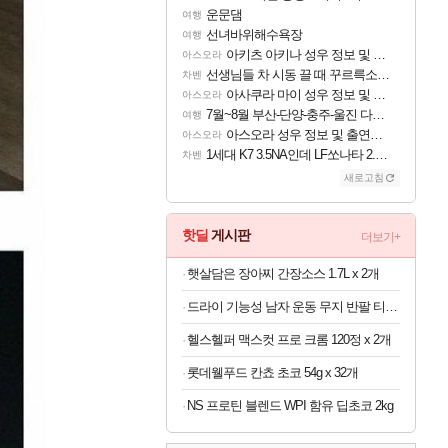
운문댐
여행
선녀바위해수욕장
여행
아키츠 아키나 성우 정보 및 주요 필모
아스오라
선생님들 차 시동 끌 때 꾸르륵소리나는데
차벤
아사쿠라 마이 성우 정보 및 주요 필모
아스오라
7월~8월 부산-단양-충주-울진 다녀왔어요~
여행
아스오라 성우 정보 및 출연작 모음
아스오라
1세대 K7 3.5NA인데 LF쏘나타 2.0NA 기변하면 유류비 절약이 얼마나 될까요..?
차벤
새로고침
핫딜
게시판
더보기+
햇살담은 장아찌 간장소스 1.7L x 2개
드라이 기능성 남자 운동 무지 반팔 티셔츠 빅사이즈
헬스헬퍼 맥스컷 프로 크롬 120정 x 2개
롯데웰푸드 칸쵸 초코 54g x 32개
NS 프로틴 블렌드 WPI 함유 딥초코 2kg