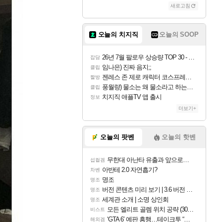
새로고침
오늘의 치지직
오늘의 SOOP
26년 7월 팔로우 상승량 TOP 30 - 월간 치지직
잡담
임나은) 진짜 음지;;
클립
젠레스 존 제로 캐릭터 코스프레한 꽁주
짤방
풍월량) 물소는 왜 물소라고 하는거야? 아! 그만 ㅋㅋ 알았어 ㅋㅋ
클립
치지직 애플TV 앱 출시
정보
더보기+
오늘의 팟벤
오늘의 핫벤
무한대 아난타 유출과 앞으로의 예상 (루머)
섭컬겜
아반테 2.0 자연흡기?
차벤
명조
명조
버전 콘텐츠 미리 보기 | 3.6 버전 「신기루 속 등불 그림자, 속세에 깃든 검의 결심」이 8월 20일에 업데이트됩니다!
명조
세계관 소개 | 소명 상인회
명조
모든 엘리트 골렘 위치 공략 (30개) - 방랑 결투가
비스트
‘GTA 6’ 예판 흥행…테이크투 “내부 예상 크게 넘어”
해외겜