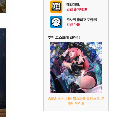
매일매일,
인벤 출석체크!
주사위 굴리고 포인트!
인벤 마블
추천 코스프레 갤러리
승리의 여신: 니케 팀스파클-륨 마스트: 로
망틱 메이드