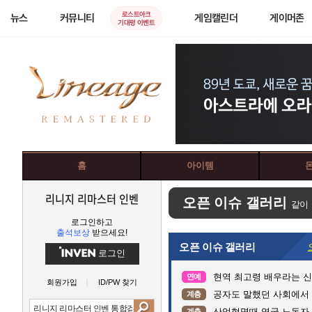
로스트아크
뉴스
커뮤니티
게임캘린더
게이머존
기대평 이벤트
홈
아이템
리니지 리마스터 인벤
오픈 이슈 갤러리
같이
로그인하고
출석보상
받으세요!
오픈 이슈 갤러리
로그인
현역 최고령 배우라는 신구
연예
회원가입
ID/PW 찾기
공자도 말했던 사회에서
계층
산업혁명때 영국 노동자
계층