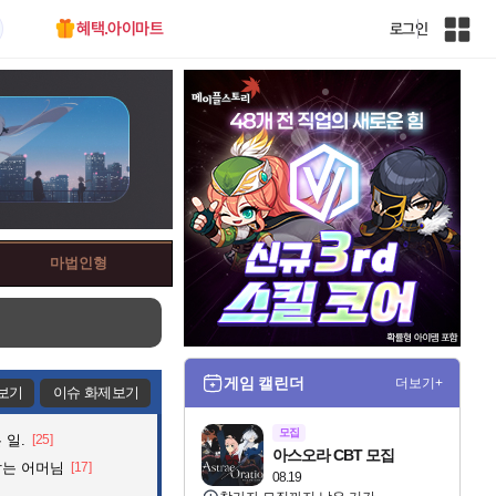
혜택.아이마트
로그인
인
벤
전
체
사
이
트
맵
마법인형
게임 캘린더
더보기+
보기
이슈 화제보기
모집
 일.
[25]
아스오라 CBT 모집
잡는 어머님
[17]
08.19