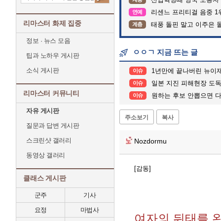
리센느 프리티걸 음중 1
연예
리마스터 화제 집중
태풍 돌핀 말고 이주은 
계층
정보 · 뉴스 모음
ㅇㅇㄱ 지금 뜨는 글
팁과 노하우 게시판
소식 게시판
1년만에 끝나버린 뉴이
이슈
일본 지진 피해현장 도독
이슈
리마스터 커뮤니티
원하는 후보 안뽑으면 다
이슈
자유 게시판
주소보기
복사
질문과 답변 게시판
스크린샷 갤러리
Nozdormu
동영상 갤러리
[감동]
클래스 게시판
군주
기사
요정
마법사
여자의 뒤태를 