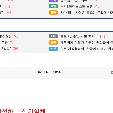
위~
[11]
ㅎㅂ) 드래곤소드 근황
[29]
게임
돌핀
[24]
차가 없는 사람은 모르는 주말에 나가기
유머
재명 현상
[52]
폴드8 일주일 써본 후기....
[16]
기타
 근황
[2]
제작비가 이해가 안되는 영화들이 좀 
유머
 2찍임?
[69]
일본 기상청피셜 :한국아 니네가 원하는
사진
2025-06-16 08:37
완성하는 삼위일체