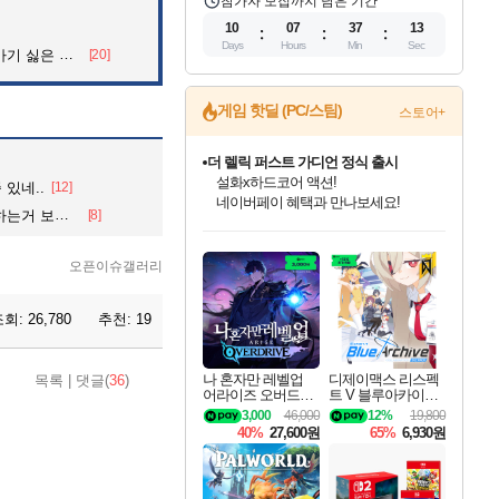
참가자 모집까지 남은 기간
10
07
37
11
Days
Hours
Min
Sec
 싫은 이유
[20]
게임 핫딜 (PC/스팀)
스토어+
베데스다 40주년 기념 할인 중!
베데스다의 명작들을
있네..
[12]
40주년 프로모션으로 만나보세요!
거 보내줄게
[8]
인벤게임즈 8월 특별 할인!
드래곤소드: 어웨이크닝 입점!
문명 7 특별 할인!
마블 투혼 파이팅 소울즈 정식출시!
귀무자: 검의 길 예약 판매 중!
비스트 오브 리인카네이션 정식 출시!
커세어 코브 출시 기념 할인!
더 렐릭 퍼스트 가디언 정식 출시
캡콤 프렌차이즈 할인 진행 중!
캡콤 일부 상품 상시 할인
스타워즈 은하계 레이서
로블록스 기프트 카드 공식 입점
인기 퍼블리셔 모음!
스팀으로 만나는 드래곤소드!
조선&고려 DLC 출시 예정
마블 히어로 총 출동&화려한 격투!
10% 할인과
게임프릭 신작 IP
해적'섬'을 발전시키자!
설화x하드코어 액션!
몬헌, 바하 등 인기 IP를
몬헌 와일즈 & 드래곤즈 도그마2
인벤게임즈에서 10% 추가 적립
Robux를 가장 안전하고
최대 90% 할인가를 만나보세요!
네이버혜택과 함께 만나보세요!
50%할인&추가 적립까지!
네이버 포인트 혜택까지!
이니&베니 혜택까지!
네이버 혜택가와 함께 예약하세요!
할인&네이버혜택으로 만나보세요!
네이버페이 혜택과 만나보세요!
할인가에 만나보세요!
일부 에디션 상시 할인!
혜택으로 예약 판매 중
편안하게 충전하세요
오픈이슈갤러리
조회:
26,780
추천:
19
나 혼자만 레벨업
디제이맥스 리스펙
목록
|
댓글(
36
)
어라이즈 오버드라
트 V 블루아카이브
이브 Solo Leveling A
팩 DJMAX RESPE
3,000
46,000
12%
19,800
rise
CT V Blue Archive P
40%
27,600원
65%
6,930원
ack DLC