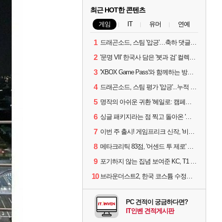
최근 HOT한 콘텐츠
게임
IT
유머
연예
1
드래곤소드, 스팀 '압긍'…축하 댓글 달고 게임 코드 받자!
2
'문명 VII' 한국사 담은 '붓과 검' 컬렉션 파트 2 출시
3
'XBOX Game Pass'와 함께하는 방구석 피서 게임 4종!
4
드래곤소드, 스팀 평가 '압긍'...누적 판매량 20만장 돌파
5
명작의 아쉬운 귀환 '헤일로: 캠페인 이볼브드'
6
싱글 패키지라는 점 찍고 돌아온 '드래곤소드: 어웨이크닝'
7
이번 주 출시! 게임프리크 신작, '비스트 오브 리인카네이션'
8
메타크리틱 83점, '어센드 투 제로' 정식 출시!
9
포기하지 않는 집념 보여준 KC, T1 잡았다
10
브라운더스트2, 한국 코스튬 수정… 이준희 PD "안 하면 서비스 지속 불가"
PC 견적이 궁금하다면?
IT인벤 견적게시판