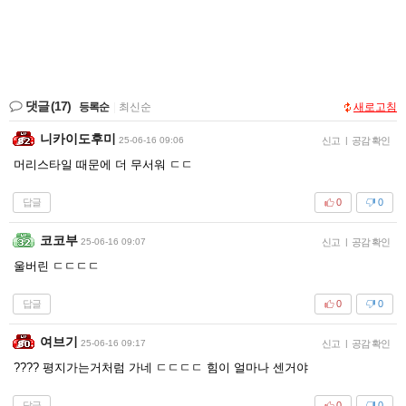
댓글
(17)
등록순
|
최신순
새로고침
니카이도후미
25-06-16 09:06
신고
|
공감 확인
머리스타일 때문에 더 무서워 ㄷㄷ
답글
0
0
코코부
25-06-16 09:07
신고
|
공감 확인
울버린 ㄷㄷㄷㄷ
답글
0
0
여브기
25-06-16 09:17
신고
|
공감 확인
???? 평지가는거처럼 가네 ㄷㄷㄷㄷ 힘이 얼마나 센거야
답글
0
0