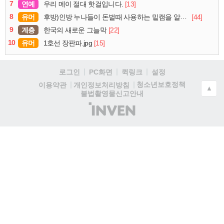
7
연예
[13]
우리 메이 절대 핫걸입니다.
8
유머
[44]
후방)인방 누나들이 돈벌때 사용하는 밑캠을 알아보자
9
계층
[22]
한국의 새로운 그늘막
10
유머
[15]
1호선 장판파.jpg
로그인
PC화면
퀵링크
설정
청소년보호정책
이용약관
개인정보처리방침
▲
불법촬영물신고안내
(주)
인
벤