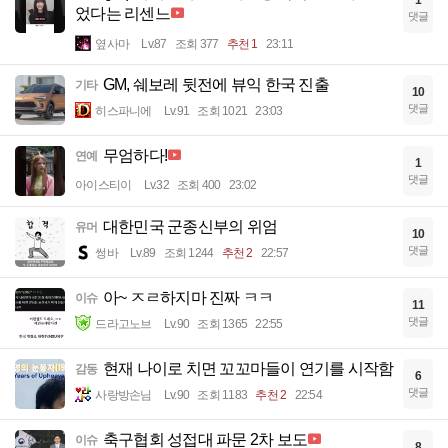
었다는 리센느
댓글
옆사마
Lv.87
조회 377
추천 1
23:11
GM, 쉐보레 뒷전에 뷰익 한국 진출
기타
10
댓글
히스파니에
Lv.91
조회 1021
23:03
무엄하다!
연예
1
댓글
아이스티이
Lv.32
조회 400
23:02
대한민국 군종신부의 위엄
유머
10
댓글
썽바
Lv.89
조회 1244
추천 2
22:57
아~ ㅈㄹ하지마 진짜 ㅋㅋ
이슈
11
댓글
드라고노브
Lv.90
조회 1365
22:55
현재 나이로 치면 꼬꼬마들이 연기를 시작함
감동
6
댓글
사랑방손님
Lv.90
조회 1183
추천 2
22:54
축구협회 성접대 파문 2차 보도
이슈
8