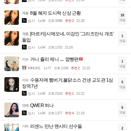
8월 혜자 도시락 신상 근황
계층
18
댓글
입사
Lv.94
조회 3098
추천 2
21:28
[마르카] 시메오네, 이강인 '그리즈만식 개조'
계층
1
돌입
댓글
입사
Lv.94
조회 1252
21:26
거니 쥴리 제니 ㅡ 깜빵편
이슈
1
댓글
MINUKE
Lv.77
조회 1039
추천 2
21:22
수용자에 햄버거,불닭소스 건넨 교도관 1심
이슈
5
징역7년
댓글
입사
Lv.94
조회 2019
추천 1
21:22
QWER 히나
연예
6
댓글
입사
Lv.94
조회 1377
추천 4
21:18
리센느 만난 맨시티 선수들
기타
2