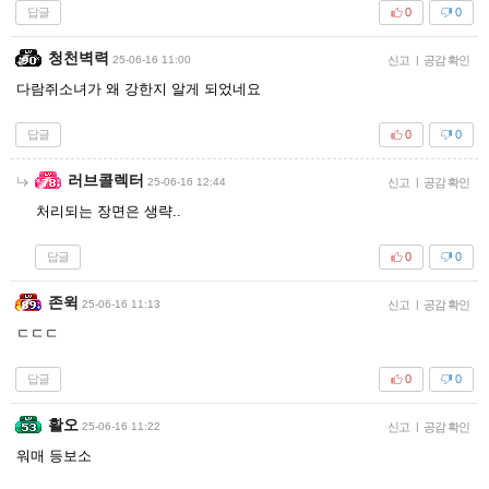
답글
0
0
청천벽력
25-06-16 11:00
신고
|
공감 확인
다람쥐소녀가 왜 강한지 알게 되었네요
답글
0
0
러브콜렉터
25-06-16 12:44
신고
|
공감 확인
처리되는 장면은 생략..
답글
0
0
존윅
25-06-16 11:13
신고
|
공감 확인
ㄷㄷㄷ
답글
0
0
활오
25-06-16 11:22
신고
|
공감 확인
워매 등보소