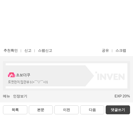
추천확인
신고
스팸신고
공유
스크랩
초보더쿠
로켓펀치 많관부 §(*￣▽￣*)§
메뉴
인장보기
EXP 20%
목록
본문
이전
다음
댓글쓰기