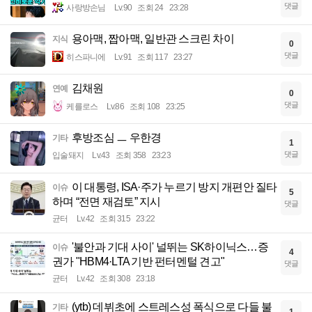
댓글
사랑방손님
Lv.90
조회 24
23:28
용아맥, 짭아맥, 일반관 스크린 차이
지식
0
댓글
히스파니에
Lv.91
조회 117
23:27
김채원
연예
0
댓글
케를로스
Lv.86
조회 108
23:25
후방조심 ㅡ 우한경
기타
1
댓글
입술돼지
Lv.43
조회 358
23:23
이 대통령, ISA·주가 누르기 방지 개편안 질타
이슈
5
하며 “전면 재검토” 지시
댓글
균터
Lv.42
조회 315
23:22
'불안과 기대 사이' 널뛰는 SK하이닉스…증
이슈
4
권가 "HBM4·LTA 기반 펀터멘털 견고"
댓글
균터
Lv.42
조회 308
23:18
(ytb) 데뷔초에 스트레스성 폭식으로 다들 불
기타
1