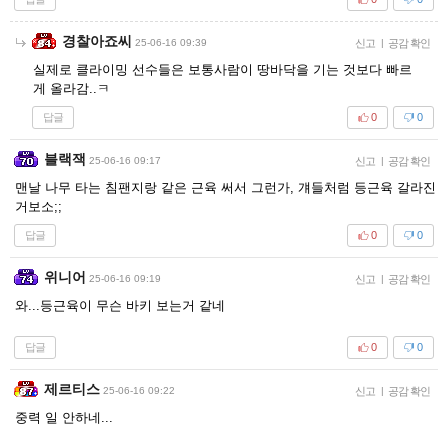
경찰아죠씨
25-06-16 09:39
신고
|
공감 확인
실제로 클라이밍 선수들은 보통사람이 땅바닥을 기는 것보다 빠르
게 올라감..ㅋ
답글
0
0
블랙잭
25-06-16 09:17
신고
|
공감 확인
맨날 나무 타는 침팬지랑 같은 근육 써서 그런가, 걔들처럼 등근육 갈라진
거보소;;
답글
0
0
위니어
25-06-16 09:19
신고
|
공감 확인
와...등근육이 무슨 바키 보는거 같네
답글
0
0
제르티스
25-06-16 09:22
신고
|
공감 확인
중력 일 안하네...