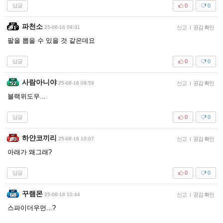
답글
0
0
파천소
25-06-16 09:31
신고
|
공감 확인
팔을 뽑을 수 있을 것 같은데요
답글
0
0
사람아니야
25-06-16 09:59
신고
|
공감 확인
블랙위도우...
답글
0
0
하얀코끼리
25-06-16 10:07
신고
|
공감 확인
아래가 왜그래?
답글
0
0
꾸램몬
25-06-16 10:44
신고
|
공감 확인
스파이더우먼...?