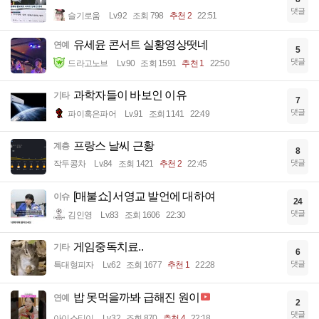
댓글
슬기로움
Lv.92
조회 798
추천 2
22:51
유세윤 콘서트 실황영상떳네
연예
5
댓글
드라고노브
Lv.90
조회 1591
추천 1
22:50
과학자들이 바보인 이유
기타
7
댓글
파이혹은파어
Lv.91
조회 1141
22:49
프랑스 날씨 근황
계층
8
댓글
작두콩차
Lv.84
조회 1421
추천 2
22:45
[매불쇼] 서영교 발언에 대하여
이슈
24
댓글
김인영
Lv.83
조회 1606
22:30
게임중독치료..
기타
6
댓글
특대형피자
Lv.62
조회 1677
추천 1
22:28
밥 못먹을까봐 급해진 원이
연예
2
댓글
아이스티이
Lv.32
조회 870
추천 4
22:18