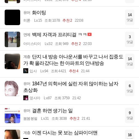
화이팅
유머
14
댓글
히롣
Lv.15
조회 1078
추천 2
22:08
백제 자객과 프리티걸 ㅋㅋ
연예
3
댓글
아이스티이
Lv.32
조회 949
추천 2
22:03
단지 내 방송 아나운서를 바꾸고 나서 집중도
계층
14
가 확 올라갔다는 한 아파트의 안내방송
댓글
입사
Lv.94
조회 4421
추천 4
21:44
1847년 의학서에 실린 자위 많이하는 남자
유머
6
초상화
댓글
옆사마
Lv.87
조회 3759
21:42
결혼 하면 생기는 일
유머
9
댓글
봄봄봉필
Lv.31
조회 3038
추천 2
21:41
이젠 다시는 못 보는 삼파이더맨
계층
16