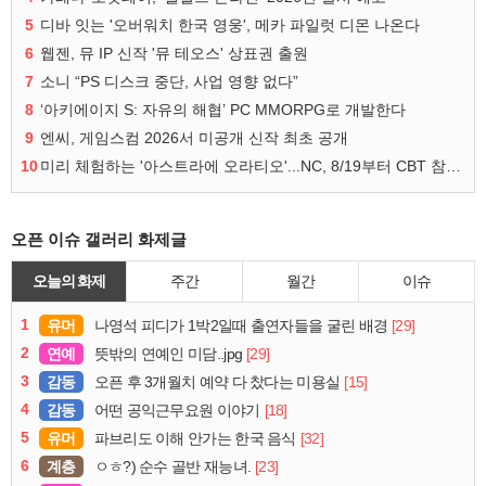
5
디바 잇는 '오버워치 한국 영웅', 메카 파일럿 디몬 나온다
6
웹젠, 뮤 IP 신작 '뮤 테오스' 상표권 출원
7
소니 “PS 디스크 중단, 사업 영향 없다”
8
‘아키에이지 S: 자유의 해협’ PC MMORPG로 개발한다
9
엔씨, 게임스컴 2026서 미공개 신작 최초 공개
10
미리 체험하는 '아스트라에 오라티오'...NC, 8/19부터 CBT 참가자 모집
오픈 이슈 갤러리 화제글
오늘의 화제
주간
월간
이슈
1
유머
[29]
나영석 피디가 1박2일때 출연자들을 굴린 배경
2
연예
[29]
뜻밖의 연예인 미담..jpg
3
감동
[15]
오픈 후 3개월치 예약 다 찼다는 미용실
4
감동
[18]
어떤 공익근무요원 이야기
5
유머
[32]
파브리도 이해 안가는 한국 음식
6
계층
[23]
ㅇㅎ?) 순수 골반 재능녀.