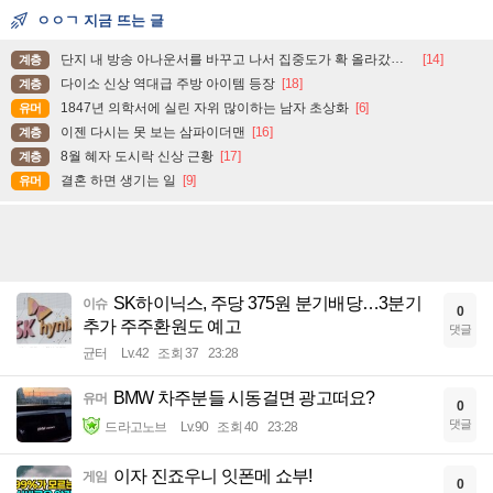
ㅇㅇㄱ 지금 뜨는 글
단지 내 방송 아나운서를 바꾸고 나서 집중도가 확 올라갔다는 한 아파트의 안내방송
[14]
계층
다이소 신상 역대급 주방 아이템 등장
[18]
계층
1847년 의학서에 실린 자위 많이하는 남자 초상화
[6]
유머
이젠 다시는 못 보는 삼파이더맨
[16]
계층
8월 혜자 도시락 신상 근황
[17]
계층
결혼 하면 생기는 일
[9]
유머
SK하이닉스, 주당 375원 분기배당…3분기
이슈
0
추가 주주환원도 예고
댓글
균터
Lv.42
조회 37
23:28
BMW 차주분들 시동걸면 광고떠요?
유머
0
댓글
드라고노브
Lv.90
조회 40
23:28
이자 진죠우니 잇폰메 쇼부!
게임
0