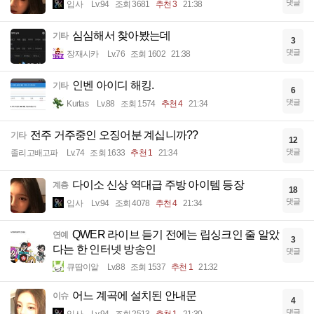
댓글
입사
Lv.94
조회 3681
추천 3
21:38
심심해서 찾아봤는데
기타
3
댓글
장재시카
Lv.76
조회 1602
21:38
인벤 아이디 해킹.
기타
6
댓글
Kurtas
Lv.88
조회 1574
추천 4
21:34
전주 거주중인 오징어분 계십니까??
기타
12
댓글
졸리고배고파
Lv.74
조회 1633
추천 1
21:34
다이소 신상 역대급 주방 아이템 등장
계층
18
댓글
입사
Lv.94
조회 4078
추천 4
21:34
QWER 라이브 듣기 전에는 립싱크인 줄 알았
연예
3
다는 한 인터넷 방송인
댓글
큐땁이알
Lv.88
조회 1537
추천 1
21:32
어느 계곡에 설치된 안내문
이슈
4
댓글
입사
Lv.94
조회 2513
추천 1
21:30