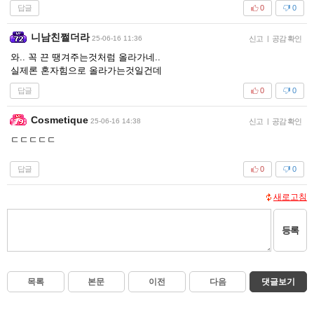
답글
0
0
니남친쩔더라
25-06-16 11:36
신고
|
공감 확인
와.. 꼭 끈 땡겨주는것처럼 올라가네..
실제론 혼자힘으로 올라가는것일건데
답글
0
0
Cosmetique
25-06-16 14:38
신고
|
공감 확인
ㄷㄷㄷㄷㄷ
답글
0
0
새로고침
등록
목록
본문
이전
다음
댓글보기