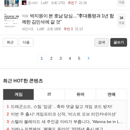
댓글
옆사마
Lv.87
조회 1751
추천 7
21:16
박지원이 본 호남 당심…"李대통령과 1년 함
이슈
34
께한 김민석에 갈 것"
댓글
파인더1
Lv.80
조회 1800
추천 3
21:13
최근
다음
검색
글쓰기
1
2
3
4
5
최근 HOT한 콘텐츠
게임
IT
유머
연예
1
드래곤소드, 스팀 '압긍'…축하 댓글 달고 게임 코드 받자!
2
이번 주 출시! 게임프리크 신작, '비스트 오브 리인카네이션'
3
스텔라 블레이드 새 주인공 이비가 부릅니다, 'Wanna be in LOVE' 뮤비 공개
4
가레나·포켓페어, ‘팰월드 온라인’ 2026년 출시 예고