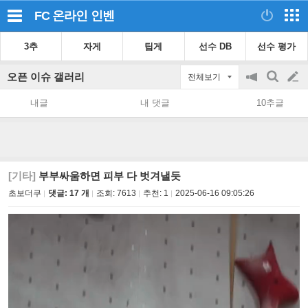
FC 온라인
인벤
3추
자게
팁게
선수 DB
선수 평가
오픈 이슈 갤러리
전체보기
공
검
글
지
색
내글
내 댓글
10추글
on/off
쓰
기
[기타]
부부싸움하면 피부 다 벗겨낼듯
초보더쿠
댓글: 17 개
조회:
7613
추천:
1
2025-06-16 09:05:26