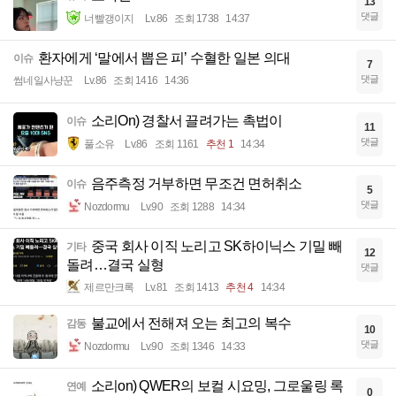
13
댓글
너빨갱이지
Lv.86
조회 1738
14:37
환자에게 ‘말에서 뽑은 피’ 수혈한 일본 의대
이슈
7
댓글
썸네일사냥꾼
Lv.86
조회 1416
14:36
소리On) 경찰서 끌려가는 촉법이
이슈
11
댓글
풀소유
Lv.86
조회 1161
추천 1
14:34
음주측정 거부하면 무조건 면허취소
이슈
5
댓글
Nozdormu
Lv.90
조회 1288
14:34
중국 회사 이직 노리고 SK하이닉스 기밀 빼
기타
12
돌려…결국 실형
댓글
제르만크록
Lv.81
조회 1413
추천 4
14:34
불교에서 전해져 오는 최고의 복수
감동
10
댓글
Nozdormu
Lv.90
조회 1346
14:33
소리on) QWER의 보컬 시요밍, 그로울링 록
연예
0