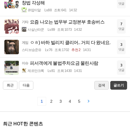
창법 각성해
댓글
큐땁이알
Lv.88
조회 641
14:32
요즘 나오는 법무부 교정본부 호송버스
기타
7
댓글
사실난라쿤
Lv.89
조회 1073
14:32
ㅇㅎ) 바하 빌리지 클리어.. 거의 다 왔네요.
게임
3
댓글
스티브승준유
Lv.76
조회 1702
추천 2
14:31
피서객에게 불법주차요금 물린사람
이슈
3
댓글
제르만크록
Lv.81
조회 1430
14:31
최근
다음
검색
글쓰기
1
2
3
4
5
최근 HOT한 콘텐츠