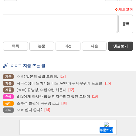
새로고침
등록
목록
본문
이전
다음
댓글보기
ㅇㅇㄱ 지금 뜨는 글
ㅇㅎ) 일본의 풀발 드림팀.
[17]
계층
지극정성이 느껴지는 어느 AV여배우 나무위키 프로필.
[15]
계층
(ㅎㅂ) 뀨냥냥, 수련수련 해운대
[12]
계층
BTS에게 아시안 팝을 던져주려고 했던 그래미
[19]
연예
조수석 빌런의 목구멍 조교
[10]
유머
ㅇㅎ 쏜다 쏜다?
[14]
기타