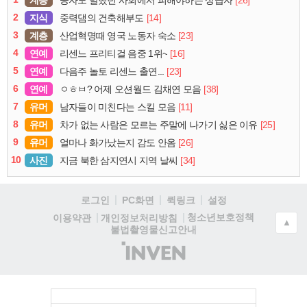
공자도 말했던 사회에서 피해야하는 상급자
2
지식
[14]
중력댐의 건축해부도
3
계층
[23]
산업혁명때 영국 노동자 숙소
4
연예
[16]
리센느 프리티걸 음중 1위~
5
연예
[23]
다음주 놀토 리센느 출연...
6
연예
[38]
ㅇㅎㅂ? 어제 오션월드 김채연 모음
7
유머
[11]
남자들이 미친다는 스킬 모음
8
유머
[25]
차가 없는 사람은 모르는 주말에 나가기 싫은 이유
9
유머
[26]
얼마나 화가났는지 감도 안옴
10
사진
[34]
지금 북한 삼지연시 지역 날씨
로그인
PC화면
퀵링크
설정
청소년보호정책
이용약관
개인정보처리방침
▲
불법촬영물신고안내
(주)
인
벤