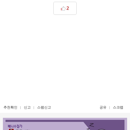
2
추천확인
신고
스팸신고
공유
스크랩
베니수집가