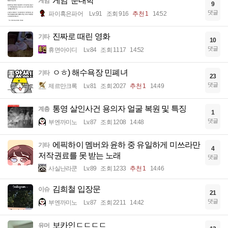
게임 '분내학'
게임
9
댓글
파이혹은파어
Lv.91
조회 916
추천 1
14:52
진짜로 때린 영화
기타
10
댓글
휴면아이디
Lv.84
조회 1117
14:52
ㅇㅎ) 해수욕장 민폐녀
기타
23
댓글
제르만크록
Lv.81
조회 2027
추천 1
14:49
통영 살인사건 용의자 얼굴 복원 및 특징
계층
1
댓글
부엔까미노
Lv.87
조회 1208
14:48
에픽하이 멤버와 윤하 중 유일하게 미쓰라만
기타
4
저작권료를 못 받는 노래
댓글
사실난라쿤
Lv.89
조회 1233
추천 1
14:46
김희철 입장문
이슈
21
댓글
부엔까미노
Lv.87
조회 2211
14:42
보카인ㄷㄷㄷㄷ
유머