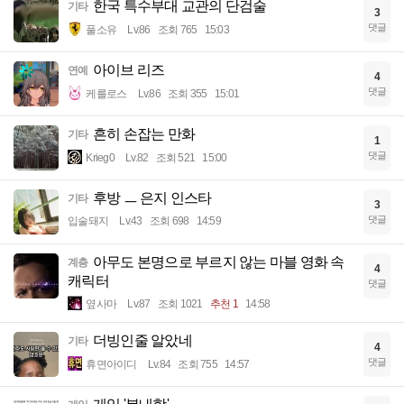
한국 특수부대 교관의 단검술
기타
3
댓글
풀소유
Lv.86
조회 765
15:03
아이브 리즈
연예
4
댓글
케를로스
Lv.86
조회 355
15:01
흔히 손잡는 만화
기타
1
댓글
Krieg0
Lv.82
조회 521
15:00
후방 ㅡ 은지 인스타
기타
3
댓글
입술돼지
Lv.43
조회 698
14:59
아무도 본명으로 부르지 않는 마블 영화 속
계층
4
캐릭터
댓글
옆사마
Lv.87
조회 1021
추천 1
14:58
더빙인줄 알았네
기타
4
댓글
휴면아이디
Lv.84
조회 755
14:57