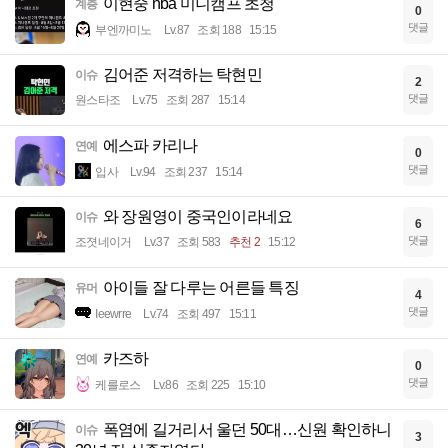
이현중 nba 미니캠프 초청
계층
0
댓글
부엔까미노
Lv.87
조회 188
15:15
김어준 저격하는 탁현민
이슈
2
댓글
원스타조
Lv.75
조회 287
15:14
에스파 카리나
연예
0
댓글
입사
Lv.94
조회 237
15:14
와 장원영이 중국인이라네요
이슈
6
댓글
조졋네이거
Lv.37
조회 583
추천 2
15:12
아이들 잘 다루는 어른들 특징
유머
4
댓글
Ieewrre
Lv.74
조회 497
15:11
카즈하
연예
0
댓글
케를로스
Lv.86
조회 225
15:10
폭염에 길거리서 울던 50대…신원 확인하니
이슈
3