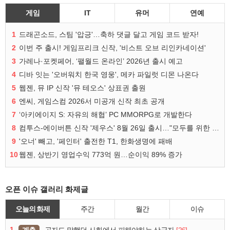
게임
IT
유머
연예
1
드래곤소드, 스팀 '압긍'…축하 댓글 달고 게임 코드 받자!
2
이번 주 출시! 게임프리크 신작, '비스트 오브 리인카네이션'
3
가레나·포켓페어, ‘팰월드 온라인’ 2026년 출시 예고
4
디바 잇는 '오버워치 한국 영웅', 메카 파일럿 디몬 나온다
5
웹젠, 뮤 IP 신작 '뮤 테오스' 상표권 출원
6
엔씨, 게임스컴 2026서 미공개 신작 최초 공개
7
‘아키에이지 S: 자유의 해협’ PC MMORPG로 개발한다
8
컴투스-에이버튼 신작 '제우스' 8월 26일 출시…"모두를 위한 경쟁"
9
'오너' 빼고, '페인터' 출전한 T1, 한화생명에 패배
10
웹젠, 상반기 영업수익 773억 원…순이익 89% 증가
오픈 이슈 갤러리 화제글
오늘의 화제
주간
월간
이슈
1
계층
[26]