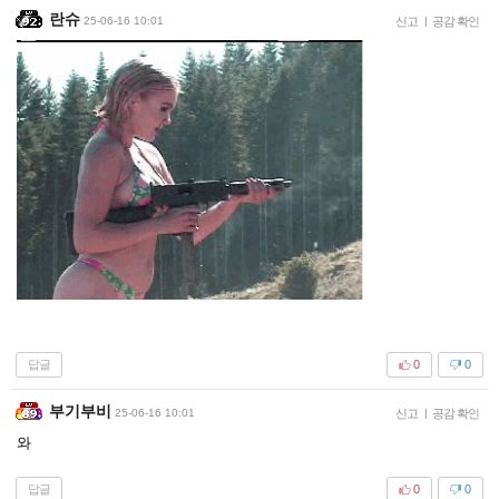
란슈
25-06-16 10:01
신고
|
공감 확인
답글
0
0
부기부비
25-06-16 10:01
신고
|
공감 확인
와
답글
0
0