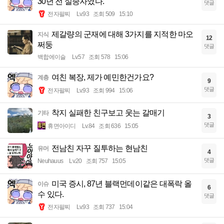
30년 전 실종자였다.
댓글
전자팔찌
Lv.93
조회 509
15:10
제갈량의 군재에 대해 3가지를 지적한 마오
지식
12
쩌둥
댓글
백합에이슬
Lv.57
조회 578
15:06
여친 복장, 제가 예민한건가요?
계층
9
댓글
전자팔찌
Lv.93
조회 994
15:06
착지 실패한 친구보고 웃는 갈매기
기타
3
댓글
휴면아이디
Lv.84
조회 636
15:05
전남친 자꾸 질투하는 현남친
유머
4
댓글
Neuhauus
Lv.20
조회 757
15:05
미국 증시, 87년 블랙먼데이같은 대폭락 올
이슈
6
수 있다.
댓글
전자팔찌
Lv.93
조회 737
15:04