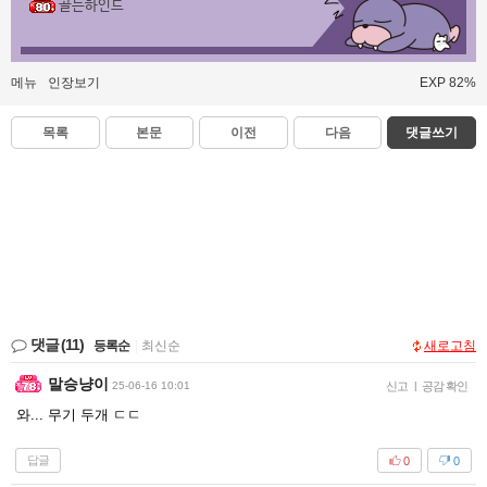
골든하인드
메뉴
인장보기
EXP 82%
목록
본문
이전
다음
댓글쓰기
댓글
(11)
등록순
|
최신순
새로고침
말승냥이
25-06-16 10:01
신고
|
공감 확인
와... 무기 두개 ㄷㄷ
답글
0
0