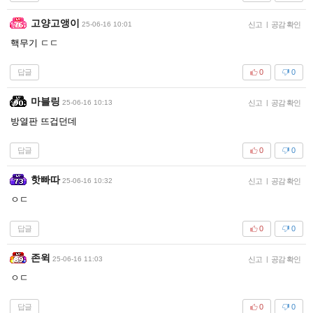
고양고앵이
25-06-16 10:01
신고
|
공감 확인
핵무기 ㄷㄷ
답글
0
0
마블링
25-06-16 10:13
신고
|
공감 확인
방열판 뜨겁던데
답글
0
0
핫빠따
25-06-16 10:32
신고
|
공감 확인
ㅇㄷ
답글
0
0
존윅
25-06-16 11:03
신고
|
공감 확인
ㅇㄷ
답글
0
0