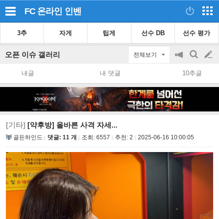
FC 온라인
인벤
3추
자게
팁게
선수 DB
선수 평가
오픈 이슈 갤러리
전체보기
공
검
글
지
색
내글
내 댓글
10추글
on/off
쓰
기
[기타]
[약후방] 올바른 사격 자세...
골든하인드
댓글: 11 개
조회:
6557
추천:
2
2025-06-16 10:00:05