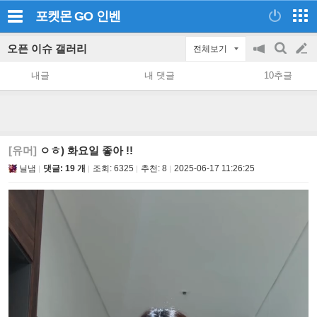
포켓몬 GO
인벤
오픈 이슈 갤러리
전체보기
공
검
글
지
색
내글
내 댓글
10추글
on/off
쓰
기
[유머]
ㅇㅎ) 화요일 좋아 !!
닐냄
댓글: 19 개
조회:
6325
추천:
8
2025-06-17 11:26:25