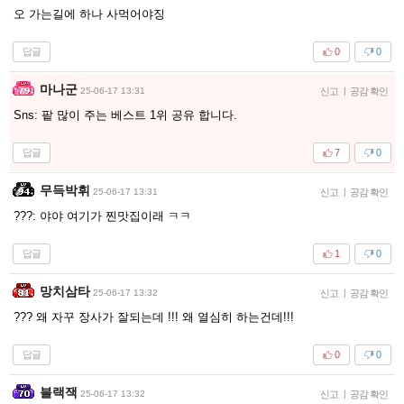
오 가는길에 하나 사먹어야징
답글
0
0
마나군
25-06-17 13:31
신고
|
공감 확인
Sns: 팥 많이 주는 베스트 1위 공유 합니다.
답글
7
0
무득박휘
25-06-17 13:31
신고
|
공감 확인
???: 야야 여기가 찐맛집이래 ㅋㅋ
답글
1
0
망치삼타
25-06-17 13:32
신고
|
공감 확인
??? 왜 자꾸 장사가 잘되는데 !!! 왜 열심히 하는건데!!!
답글
0
0
블랙잭
25-06-17 13:32
신고
|
공감 확인