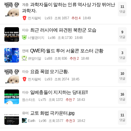
과학자들이 말하는 인류 역사상 가장 뛰어난
계층
11
과학자.
댓글
전자팔찌
Lv.93
조회 1657
추천 4
18:49
최근 러시아에 파견된 북한군 모습
이슈
9
댓글
너빨갱이지
Lv.86
조회 1730
18:48
QWER) 월드 투어 서울콘 포스터 근황
연예
3
댓글
큐땁이알
Lv.88
조회 836
추천 2
18:48
요즘 폭염 모기근황.
이슈
10
댓글
전자팔찌
Lv.93
조회 2074
18:45
일베충들이 지지하는 당대표!!
이슈
16
댓글
원스타조
Lv.75
조회 1372
추천 7
18:43
교토 화법 극카운터.jpg
유머
11
댓글
Earth
Lv.96
조회 1577
추천 3
18:42