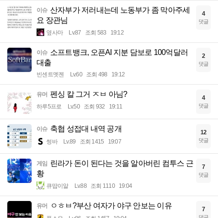
산자부가 저러내는데 노동부가 좀 막아주세
이슈
4
요 장관님
댓글
옆사마
Lv.87
조회 583
19:12
소프트뱅크, 오픈AI 지분 담보로 100억달러
이슈
2
대출
댓글
빈센트멧젠
Lv.60
조회 498
19:12
펜싱 칼 그거 ㅈㅂ 아님?
유머
4
댓글
하루5프로
Lv.50
조회 932
19:11
축협 성접대 내역 공개
이슈
12
댓글
썽바
Lv.89
조회 1415
19:07
린라가 돈이 된다는 것을 알아버린 컴투스 근
게임
7
황
댓글
큐땁이알
Lv.88
조회 1110
19:04
ㅇㅎㅂ?부산 여자가 야구 안보는 이유
유머
7
댓글