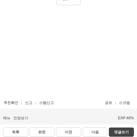
추천확인
신고
스팸신고
공유
스크랩
메뉴
인장보기
EXP 46%
목록
본문
이전
다음
댓글쓰기