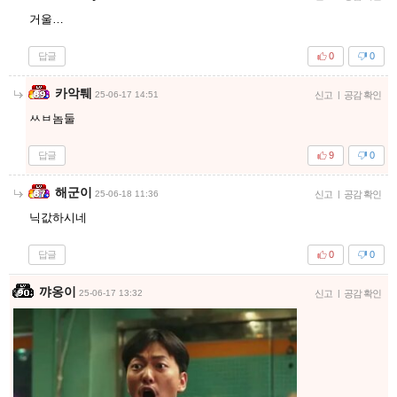
거울…
답글
0
0
카악퉤
25-06-17 14:51
신고
|
공감 확인
ㅆㅂ놈둘
답글
9
0
해군이
25-06-18 11:36
신고
|
공감 확인
닉값하시네
답글
0
0
꺄옹이
25-06-17 13:32
신고
|
공감 확인