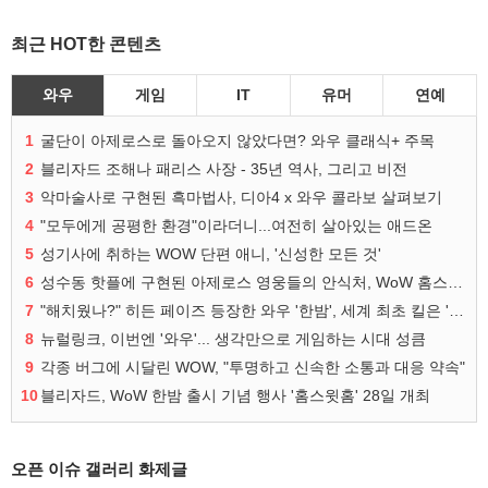
최근 HOT한 콘텐츠
와우
게임
IT
유머
연예
1
굴단이 아제로스로 돌아오지 않았다면? 와우 클래식+ 주목
2
블리자드 조해나 패리스 사장 - 35년 역사, 그리고 비전
3
악마술사로 구현된 흑마법사, 디아4 x 와우 콜라보 살펴보기
4
"모두에게 공평한 환경"이라더니...여전히 살아있는 애드온
5
성기사에 취하는 WOW 단편 애니, '신성한 모든 것'
6
성수동 핫플에 구현된 아제로스 영웅들의 안식처, WoW 홈스윗홈
7
"해치웠나?" 히든 페이즈 등장한 와우 '한밤', 세계 최초 킬은 '팀 리퀴드'
8
뉴럴링크, 이번엔 '와우'... 생각만으로 게임하는 시대 성큼
9
각종 버그에 시달린 WOW, "투명하고 신속한 소통과 대응 약속"
10
블리자드, WoW 한밤 출시 기념 행사 '홈스윗홈' 28일 개최
오픈 이슈 갤러리 화제글