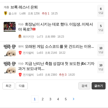
브록 레스너 은퇴
계층
6
댓글
풀소유
Lv.86
조회 1256
추천 1
18:25
회장님이 시키는 데로 했다. 이임생, 이제서
이슈
5
야 폭로?
댓글
레이키얀
Lv.73
조회 899
18:23
오래된 게임 소스코드를 못 건드리는 이유...
유머
10
댓글
전자팔찌
Lv.93
조회 2146
18:22
지금 난리난 축협 성접대 첫 보도한 jtbc 기자
이슈
10
과거 보도내역....
댓글
전자팔찌
Lv.93
조회 2380
추천 3
18:20
최근
다음
검색
글쓰기
1
2
3
4
5