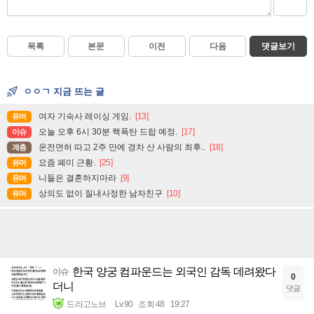
목록
본문
이전
다음
댓글보기
ㅇㅇㄱ 지금 뜨는 글
여자 기숙사 레이싱 게임.
[13]
유머
오늘 오후 6시 30분 핵폭탄 드랍 예정.
[17]
이슈
운전면허 따고 2주 만에 경차 산 사람의 최후..
[18]
계층
요즘 폐미 근황.
[25]
유머
니들은 결혼하지마라
[9]
유머
상의도 없이 질내사정한 남자친구
[10]
유머
한국 양궁 컴파운드는 외국인 감독 데려왔다
이슈
0
더니
댓글
드라고노브
Lv.90
조회 48
19:27