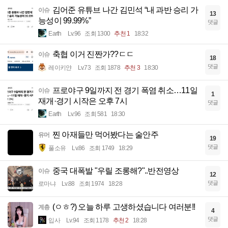
김어준 유튜브 나간 김민석 “내 과반 승리 가
이슈
13
능성이 99.99%”
댓글
Earth
Lv.96
조회 1300
추천 1
18:32
축협 이거 진짠가??ㄷㄷ
이슈
18
댓글
레이키얀
Lv.73
조회 1878
추천 3
18:30
프로야구 9일까지 전 경기 폭염 취소…11일
이슈
1
재개·경기 시작은 오후 7시
댓글
Earth
Lv.96
조회 581
18:30
찐 아재들만 먹어봤다는 술안주
유머
19
댓글
풀소유
Lv.86
조회 1749
18:29
중국 대폭발 "우릴 조롱해?"..반전영상
이슈
12
댓글
로마냐
Lv.88
조회 1974
18:28
(ㅇㅎ?) 오늘 하루 고생하셨습니다 여러분!!
계층
4
댓글
입사
Lv.94
조회 1178
추천 2
18:28