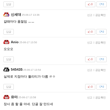
답글
0
0
신세대
25-06-17 13:36
신고
|
공감 확인
갈때마다 품절임 ㅡㅡ
답글
0
0
Anio
25-06-17 13:50
신고
|
공감 확인
오오오
답글
0
0
545435
25-06-17 13:54
신고
|
공감 확인
실제로 지점마다 퀄리티가 다름 ㄹㅇ
답글
0
0
유마
25-06-17 13:58
신고
|
공감 확인
장사 좀 할 줄 아네. 단골 잘 만드네