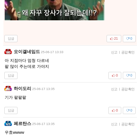
답글
21
0
오이갤네임드
25-06-17 13:33
신고
|
공감 확인
아 지점마다 엄청 다르네
팥 많이 주는데로 가야지
답글
0
0
하이도리
25-06-17 13:35
신고
|
공감 확인
기가 팥팥팥
답글
0
0
페르탄스
25-06-17 13:35
신고
|
공감 확인
우효wwww