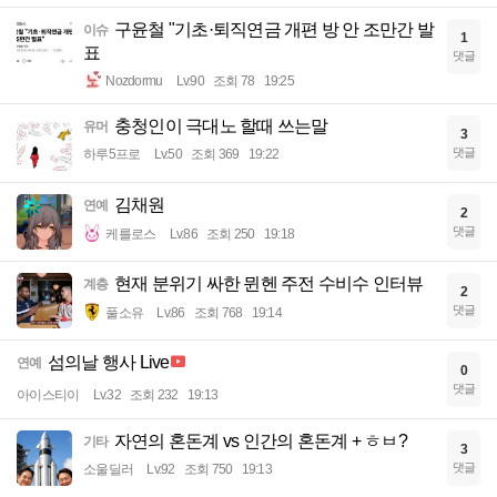
구윤철 "기초·퇴직연금 개편 방 안 조만간 발
이슈
1
표
댓글
Nozdormu
Lv.90
조회 78
19:25
충청인이 극대노 할때 쓰는말
유머
3
댓글
하루5프로
Lv.50
조회 369
19:22
김채원
연예
2
댓글
케를로스
Lv.86
조회 250
19:18
현재 분위기 싸한 뮌헨 주전 수비수 인터뷰
계층
2
댓글
풀소유
Lv.86
조회 768
19:14
섬의날 행사 Live
연예
0
댓글
아이스티이
Lv.32
조회 232
19:13
자연의 혼돈계 vs 인간의 혼돈계 + ㅎㅂ?
기타
3
댓글
소울딜러
Lv.92
조회 750
19:13