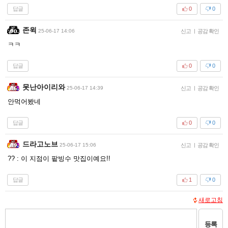
답글
0
0
존윅
25-06-17 14:06
신고
|
공감 확인
ㅋㅋ
답글
0
0
못난아이리와
25-06-17 14:39
신고
|
공감 확인
안먹어봤네
답글
0
0
드라고노브
25-06-17 15:06
신고
|
공감 확인
?? : 이 지점이 팥빙수 맛집이예요!!
답글
1
0
새로고침
등록