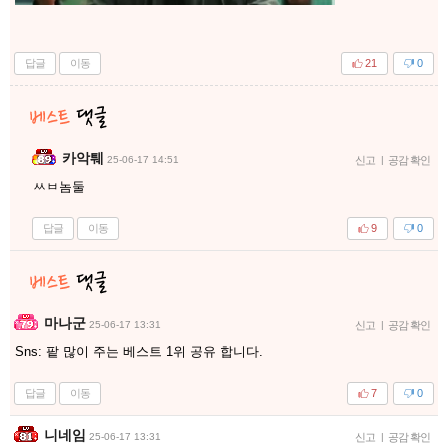
답글
이동
21
0
카악퉤
25-06-17 14:51
신고
|
공감 확인
ㅆㅂ놈둘
답글
이동
9
0
마나군
25-06-17 13:31
신고
|
공감 확인
Sns: 팥 많이 주는 베스트 1위 공유 합니다.
답글
이동
7
0
니네임
25-06-17 13:31
신고
|
공감 확인