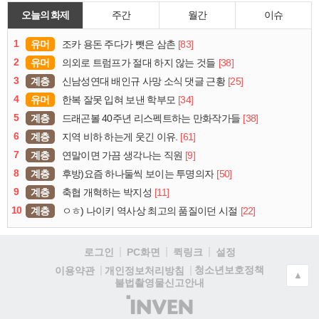
오늘의 화제
주간
월간
이슈
1
유머
[83]
조카 용돈 주다가 뺏은 삼촌
2
유머
[38]
의외로 트럼프가 절대 하지 않는 것들
3
계층
[25]
신남성연대 배인규 사망 소식 댓글 근황
4
유머
[34]
한복 잘못 입혀 보낸 학부모
5
계층
[38]
드래곤볼 40주년 리스펙트하는 만화작가들
6
계층
[61]
지역 비하 하는게 웃긴 이유.
7
계층
[9]
연말이면 가끔 생각나는 직원
8
계층
[50]
후방)요즘 하나둘씩 보이는 투명의자
9
계층
[11]
축협 개혁하는 박지성
10
계층
[22]
ㅇㅎ) 나이키 역사상 최고의 품질이던 시절
로그인
PC화면
퀵링크
설정
청소년보호정책
이용약관
개인정보처리방침
▲
불법촬영물신고안내
(주)
인