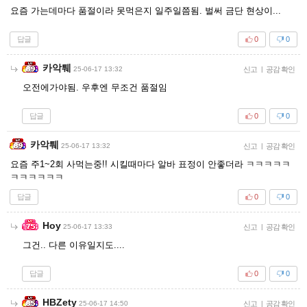
요즘 가는데마다 품절이라 못먹은지 일주일쯤됨. 벌써 금단 현상이...
답글
0
0
카악퉤
25-06-17 13:32
신고
|
공감 확인
오전에가야됨. 우후엔 무조건 품절임
답글
0
0
카악퉤
25-06-17 13:32
신고
|
공감 확인
요즘 주1~2회 사먹는중!! 시킬때마다 알바 표정이 안좋더라 ㅋㅋㅋㅋㅋ
ㅋㅋㅋㅋㅋㅋ
답글
0
0
Hoy
25-06-17 13:33
신고
|
공감 확인
그건.. 다른 이유일지도....
답글
0
0
HBZety
25-06-17 14:50
신고
|
공감 확인