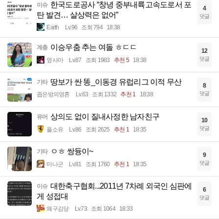
한국도로공사 “창녕 중부내륙고속도로서 포
이슈
4
탄 발견… 살상력은 없어”
댓글
Earth
Lv.96
조회 794
18:38
이승우춤 추는 여돌 ㅎㄷㄷ
계층
12
댓글
옆사마
Lv.87
조회 1983
추천 5
18:38
땅보가 싼 똥_이동경 유럽리그 이적 무산
기타
8
댓글
좁은방의영혼
Lv.63
조회 1332
추천 1
18:38
상의도 없이 질내사정한 남자친구
유머
10
댓글
풀소유
Lv.86
조회 2625
추천 1
18:35
ㅇㅎ 쌍듕이~
기타
9
댓글
마나군
Lv.81
조회 1760
추천 1
18:35
대한축구협회...2011년 7차례 외국인 심판에
이슈
6
게 성접대
댓글
왜구김당
Lv.73
조회 1064
18:33