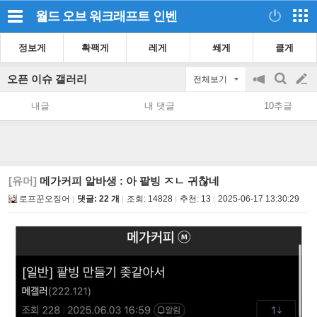
월드 오브 워크래프트
인벤
정보게
확팩게
레게
쐐게
클게
오픈 이슈 갤러리
전체보기
공
검
글
지
색
내글
내 댓글
10추글
on/off
쓰
기
[유머]
메가커피 알바생 : 아 팥빙 ㅈㄴ 귀찮네
로프꾼오징어
댓글: 22 개
조회:
14828
추천:
13
2025-06-17 13:30:29