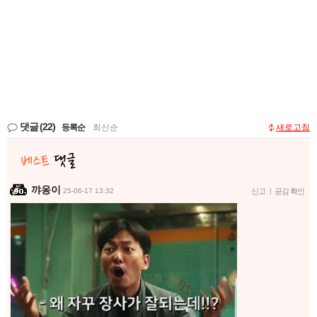
댓글
(22)
등록순
|
최신순
새로고침
꺄옹이
25-06-17 13:32
신고
|
공감 확인