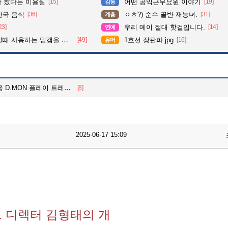
다 찼다는 미용실
[15]
어떤 공익근무요원 이야기
[19]
감동
한국 음식
[36]
ㅇㅎ?) 순수 골반 재능녀.
[31]
계층
23]
우리 메이 절대 핫걸입니다.
[14]
연예
 사용하는 밑캠을 알아보자
[49]
1호선 장판파.jpg
[16]
유머
D.MON 플레이 트레일러
[8]
2025-06-17 15:09
 디렉터 김형태의 개