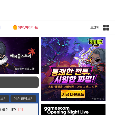
혜택.아이마트
로그인
인
벤
전
체
사
이
트
맵
제보기
이슈 화제보기
인
 굴린 배경
[31]
벤
배