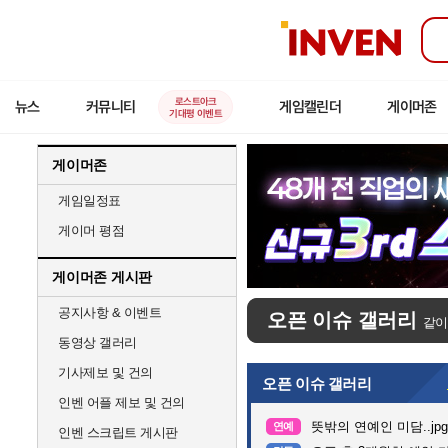
인
벤
로스트아크
뉴스
커뮤니티
게임캘린더
게이머존
기대평 이벤트
게이머존
게임일정표
게이머 평점
게이머존 게시판
공지사항 & 이벤트
오픈 이슈 갤러리
같이
동영상 갤러리
기사제보 및 건의
오픈 이슈 갤러리
인벤 어플 제보 및 건의
뜻밖의 연예인 미담..jpg
연예
인벤 스크립트 게시판