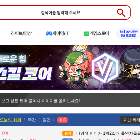
Submit
최대 90% 할인
라이브/영상
게이밍/IT
게임스토어
8월 프로모션
 보고 싶은 유머 글이나 이미지를 올려보세요!
오늘의 화제
주간
월간
이슈
지난 화
[30]
나영석 피디가 1박2일때 출연자들을
유머