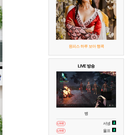
8
헤일로: 캠페인 이볼브드
2
9
캡틴 츠바사 2 월드 파이터즈
10
레고 배트맨: 레거시 오브 더 다크 나이트
원피스 하루 보아 행콕
LIVE 방송
뱅
서넹
LIVE
울프
LIVE