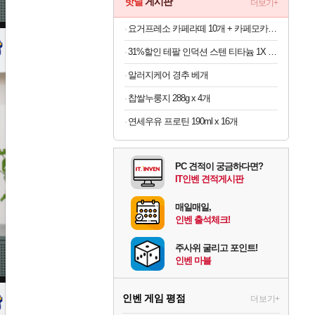
핫딜
게시판
더보기+
요거프레소 카페라떼 10개 + 카페모카 10개
31%할인 테팔 인덕션 스텐 티타늄 1X 디네토 프라이팬 28CM
알러지케어 경추 베개
찹쌀누룽지 288g x 4개
연세우유 프로틴 190ml x 16개
PC 견적이 궁금하다면?
IT인벤 견적게시판
매일매일,
인벤 출석체크!
주사위 굴리고 포인트!
인벤 마블
인벤 게임 평점
더보기+