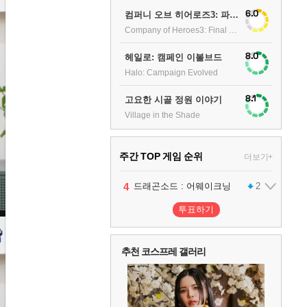
6.0
컴퍼니 오브 히어로즈3: 파이널 스탠드
Company of Heroes3: Final stand
8.0
헤일로: 캠페인 이볼브드
Halo: Campaign Evolved
8.1
고요한 시골 정원 이야기
Village in the Shade
주간 TOP 게임 순위
더보기+
1
2
3
4
5
팰월드
프로야구스피리츠2026
드래곤소드 : 어웨이크닝
블라인드 삼국
어쌔신 크리드: 블랙 플래그 리싱크드
1
2
2
1
투표하기
6
그랑블루 판타지 리링크 - 엔드리스 라그나로크
1
추천 코스프레 갤러리
7
리듬 천국 미라클 스타즈
2