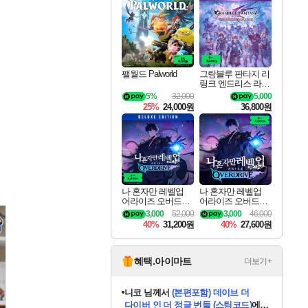
최대 90% 할인가를 만나보세요!
네이버혜택과 함께 만나보세요!
50%할인&추가 적립까지!
이니&베니 혜택까지!
네이버 혜택가와 함께 예약하세요!
할인&네이버혜택으로 만나보세요!
네이버페이 혜택과 만나보세요!
40주년 프로모션으로 만나보세요!
할인가에 만나보세요!
일부 에디션 상시 할인!
혜택으로 예약 판매 중
편안하게 충전하세요
팰월드 Palworld
그랑블루 판타지 리
링크 엔드리스 라그
나로크 업그레이드
5%
32,000
5,000
킷 Granblue Fantasy
25%
24,000원
36,800원
Relink Endless Ragn
arok Upgrade Kit DL
C
나 혼자만 레벨업
나 혼자만 레벨업
어라이즈 오버드라
어라이즈 오버드라
이브 디럭스 에디션
이브 Solo Leveling A
3,000
52,000
3,000
46,000
Solo Leveling Arise
rise
40%
31,200원
40%
27,600원
Overdrive Deluxe Edi
tion
혜택.아이마트
더보기+
니코
님께서
(본편포함) 데이브 더
다이버 인 더 정글 번들 (스팀코드)
에