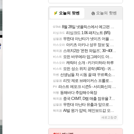
오늘의 팟벤
오늘의 핫벤
8월 28일 넷플릭스에서 예고편 공개 예정
GTA6
리싱크드 1.06 패치노트 (8/5)
리싱크드
무한대 아난타가 넷이즈 어플 달력에 일정 등록
섭컬겜
아키츠 아키나 성우 정보 및 주요 필모
아스오라
스위치2판 ‘몬헌 와일즈’, 30~40fps 목표 추정
해외겜
모든 바우에라 업그레이드 아이템 획득 위치 공략 (89개)
비스트
캐릭터 소개 - 카가미하라 하루
아스오라
모든 성소 위치 공략 (40개) - 귀환한 영혼 도전과제
비스트
선생님들 차 시동 끌 때 꾸르륵소리나는데
차벤
리밋 제로 브레이커스 프롤로그 테스트 후기 영상 업로드
섭컬겜
라스트 에포크 시즌5 - 서리화신의 분노 티저
PV
동해바다 추암해수욕장
여행
중국 CXMT, D램 매출 점유율 7%…글로벌 4위로 부상
해외겜
무한대 아난타 유출과 앞으로의 예상 (루머)
섭컬겜
AI발 원가 압박, 메인보드값 오르나
해외겜
새로고침