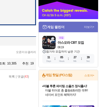
너
게임 캘린더
더보기+
모집
아스오라 CBT 모집
08.19
참가자 모집까지 남은 기간
오픈이슈갤러리
11
05
27
37
Days
Hours
Min
Sec
조회:
10,305
추천:
19
게임 핫딜 (PC/스팀)
스토어+
목록
|
댓글(
43
)
마블 투혼 파이팅 소울즈 정식출시!
마블 히어로 총 출동&화려한 격투!
네이버 포인트 혜택까지!
인벤게임즈 8월 특별 할인!
드래곤소드: 어웨이크닝 입점!
문명 7 특별 할인!
귀무자: 검의 길 예약 판매 중!
비스트 오브 리인카네이션 정식 출시!
커세어 코브 출시 기념 할인!
더 렐릭 퍼스트 가디언 정식 출시
베데스다 40주년 기념 할인 중!
캡콤 프렌차이즈 할인 진행 중!
캡콤 일부 상품 상시 할인
스타워즈 은하계 레이서
로블록스 기프트 카드 공식 입점
인기 퍼블리셔 모음!
스팀으로 만나는 드래곤소드!
조선&고려 DLC 출시 예정
10% 할인과
게임프릭 신작 IP
해적'섬'을 발전시키자!
설화x하드코어 액션!
베데스다의 명작들을
몬헌, 바하 등 인기 IP를
몬헌 와일즈 & 드래곤즈 도그마2
인벤게임즈에서 10% 추가 적립
Robux를 가장 안전하고