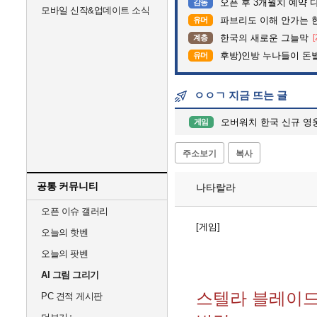
오픈 후 3개월치 예약 
감동
모바일 신작&업데이트 소식
파브리도 이해 안가는 
유머
한국의 새로운 그늘막
[
계층
후방)인방 누나들이 돈벌때
유머
ㅇㅇㄱ 지금 뜨는 글
오버워치 한국 신규 영웅 
게임
주소보기
복사
공통 커뮤니티
나타랄라
오픈 이슈 갤러리
[게임]
오늘의 핫벤
오늘의 팟벤
AI 그림 그리기
스텔라 블레이드
PC 견적 게시판