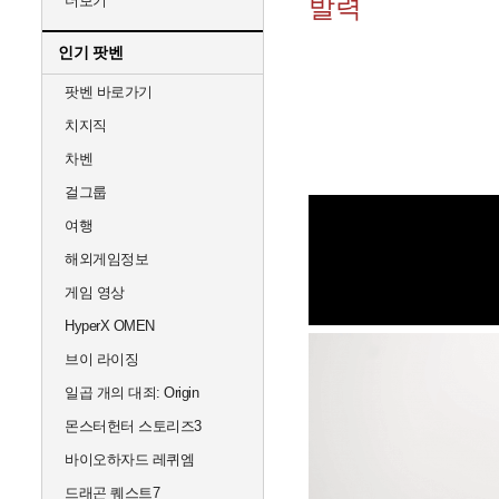
더보기
발력
인기 팟벤
팟벤 바로가기
치지직
차벤
걸그룹
여행
해외게임정보
게임 영상
HyperX OMEN
브이 라이징
일곱 개의 대죄: Origin
몬스터헌터 스토리즈3
바이오하자드 레퀴엠
드래곤 퀘스트7