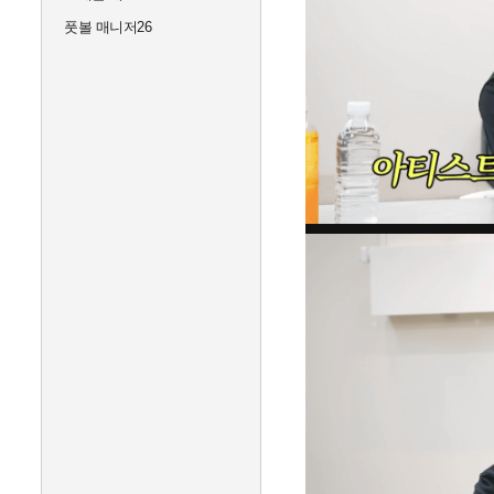
풋볼 매니저26