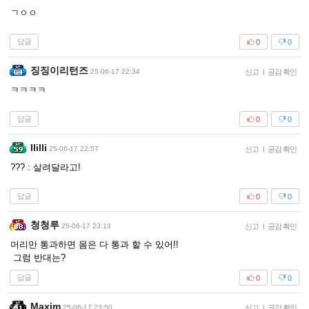
ㄱㅇㅇ
답글
0
0
징징이리턴즈
25-06-17 22:34
신고
|
공감 확인
ㅋㅋㅋㅋ
답글
0
0
Ililli
25-06-17 22:57
신고
|
공감 확인
??? : 살려달라고!
답글
0
0
청청루
25-06-17 23:13
신고
|
공감 확인
머리만 통과하면 몸은 다 통과 할 수 있어!!
그럼 반대는?
답글
0
0
Maxim
25-06-17 23:50
신고
|
공감 확인