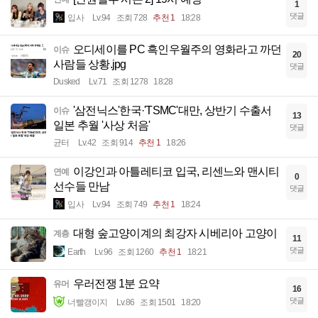
1
댓글
입사
Lv.94
조회 728
추천 1
18:28
오디세이를 PC 흑인우월주의 영화라고 까던
이슈
20
사람들 상황.jpg
댓글
Dusked
Lv.71
조회 1278
18:28
'삼전닉스'한국·'TSMC'대만, 상반기 수출서
이슈
13
일본 추월 '사상 처음'
댓글
균터
Lv.42
조회 914
추천 1
18:26
이강인과 아틀레티코 입국, 리센느와 맨시티
연예
0
선수들 만남
댓글
입사
Lv.94
조회 749
추천 1
18:24
대형 숲고양이계의 최강자 시베리아 고양이
계층
11
댓글
Earth
Lv.96
조회 1260
추천 1
18:21
우러전쟁 1분 요약
유머
16
댓글
너빨갱이지
Lv.86
조회 1501
18:20