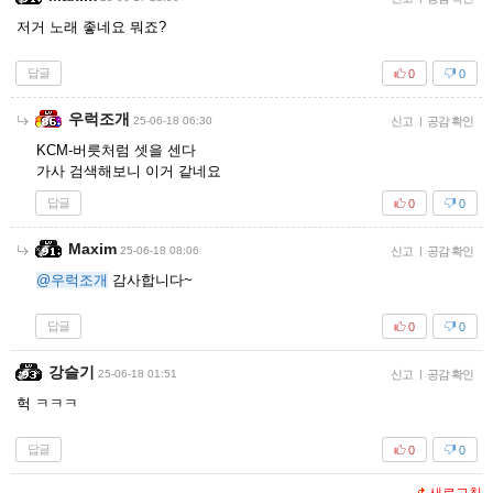
저거 노래 좋네요 뭐죠?
답글
0
0
우럭조개
25-06-18 06:30
신고
|
공감 확인
KCM-버릇처럼 셋을 센다
가사 검색해보니 이거 같네요
답글
0
0
Maxim
25-06-18 08:06
신고
|
공감 확인
@우럭조개
감사합니다~
답글
0
0
강슬기
25-06-18 01:51
신고
|
공감 확인
헉 ㅋㅋㅋ
답글
0
0