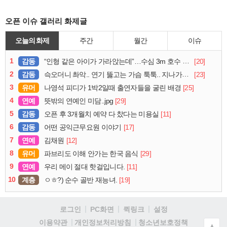
오픈 이슈 갤러리 화제글
오늘의 화제
주간
월간
이슈
1
감동
[20]
“인형 같은 아이가 가라앉는데”…수심 3m 호수 뛰어든 60대 의인
2
감동
[23]
슥오더니 촤악.. 연기 뚫고는 가슴 툭툭.. 지나가던 아재의 정체
3
유머
[25]
나영석 피디가 1박2일때 출연자들을 굴린 배경
4
연예
[29]
뜻밖의 연예인 미담..jpg
5
감동
[11]
오픈 후 3개월치 예약 다 찼다는 미용실
6
감동
[17]
어떤 공익근무요원 이야기
7
연예
[12]
김채원
8
유머
[29]
파브리도 이해 안가는 한국 음식
9
연예
[11]
우리 메이 절대 핫걸입니다.
10
계층
[19]
ㅇㅎ?) 순수 골반 재능녀.
로그인
PC화면
퀵링크
설정
청소년보호정책
이용약관
개인정보처리방침
▲