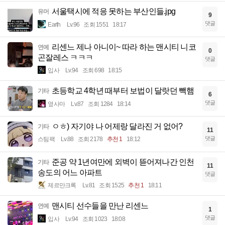
서울택시에 적응 못하는 부산인들.jpg
유머
9
댓글
Earth
Lv.96
조회 1551
18:17
리센느 제나 아니이~ 따라 하는 맨시티 니코
연예
0
곤잘레스 ㅋㅋㅋ
댓글
입사
Lv.94
조회 698
18:15
초등학교 4학년 때부터 보법이 달랏던 빽햄
기타
6
댓글
옆사마
Lv.87
조회 1284
18:14
ㅇㅎ) 자기야 나 어제랑 달라진 거 없어?
기타
11
댓글
스팀팩
Lv.88
조회 2178
추천 1
18:12
준공 약 1년여만에 외벽이 뜯어져나간 인천
기타
11
송도의 어느 아파트
댓글
제르만크록
Lv.81
조회 1525
추천 1
18:11
맨시티 선수들을 만난 리센느
연예
1
댓글
입사
Lv.94
조회 1023
18:08