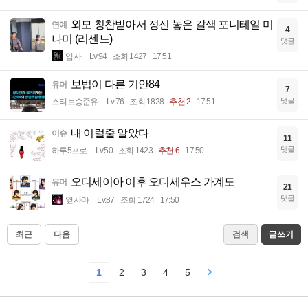
외모 칭찬받아서 정신 놓은 갈색 포니테일 미
연예
4
나미 (리센느)
댓글
입사
Lv.94
조회 1427
17:51
보법이 다른 기안84
유머
7
댓글
스티브승준유
Lv.76
조회 1828
추천 2
17:51
내 이럴줄 알았다
이슈
11
댓글
하루5프로
Lv.50
조회 1423
추천 6
17:50
오디세이아 이후 오디세우스 가계도
유머
21
댓글
옆사마
Lv.87
조회 1724
17:50
최근
다음
검색
글쓰기
1
2
3
4
5