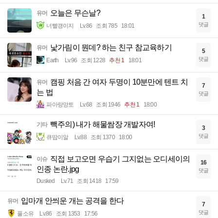
오늘은 무슨날?
유머
1
댓글
너빨갱이지
Lv.86
조회 785
18:01
낯가림이 뭔데? 하는 친구 참교육하기
유머
5
댓글
Earth
Lv.96
조회 1228
추천 1
18:01
캠핑 처음 간 여자 두명이 10분만에 텐트 치
유머
7
는 법
댓글
파아랑망토
Lv.68
조회 1946
추천 1
18:00
빽주의) 내가 해물쌈장 개발자여!
기타
3
댓글
큐땁이알
Lv.88
조회 1370
18:00
직접 보고오면 우습기 그지없는 오디세이의
이슈
16
인종 논란.jpg
댓글
Dusked
Lv.71
조회 1418
17:59
입마개 안씌운 개는 공격을 한다
유머
7
댓글
풀소유
Lv.86
조회 1353
17:56