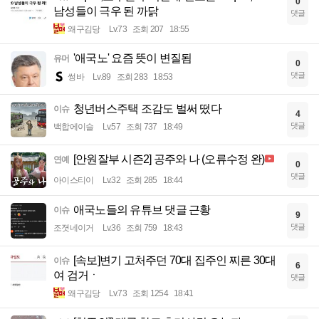
0
남성들이 극우 된 까닭
댓글
왜구김당
Lv.73
조회 207
18:55
'애국노' 요즘 뜻이 변질됨
유머
0
댓글
썽바
Lv.89
조회 283
18:53
청년버스주택 조감도 벌써 떴다
이슈
4
댓글
백합에이슬
Lv.57
조회 737
18:49
[안원잘부 시즌2] 공주와 나 (오류수정 완)
연예
0
댓글
아이스티이
Lv.32
조회 285
18:44
애국노들의 유튜브 댓글 근황
이슈
9
댓글
조졋네이거
Lv.36
조회 759
18:43
[속보]변기 고처주던 70대 집주인 찌른 30대
이슈
6
여 검거ㆍ
댓글
왜구김당
Lv.73
조회 1254
18:41