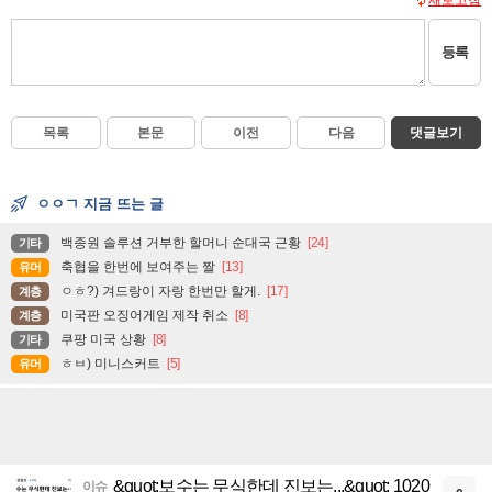
새로고침
등록
목록
본문
이전
다음
댓글보기
ㅇㅇㄱ 지금 뜨는 글
백종원 솔루션 거부한 할머니 순대국 근황
[24]
기타
축협을 한번에 보여주는 짤
[13]
유머
ㅇㅎ?) 겨드랑이 자랑 한번만 할게.
[17]
계층
미국판 오징어게임 제작 취소
[8]
계층
쿠팡 미국 상황
[8]
기타
ㅎㅂ) 미니스커트
[5]
유머
&quot;보수는 무식한데 진보는...&quot; 1020
이슈