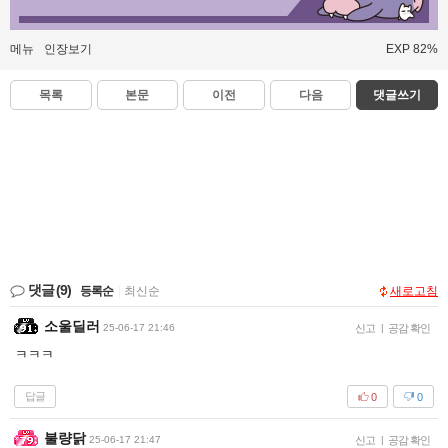
메뉴
인장보기
EXP 82%
목록
본문
이전
다음
댓글쓰기
댓글
(9)
등록순
|
최신순
새로고침
소울딜러
25-06-17 21:46
신고
|
공감 확인
ㅋㅋㅋ
답글
0
0
불량닭
25-06-17 21:47
신고
|
공감 확인