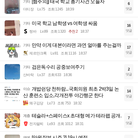
[혐주의]] 태국 학교 총기사건 오늘자
기타
6
댓글
더티장
Lv.75
조회 1245
18:39
미국 학교 남학생 vs 여학생 싸움
기타
16
댓글
썽바
Lv.89
조회 1320
추천 2
18:37
만약 이게 대본이라면 과연 얼마를 주는걸까
기타
17
댓글
제르만크록
Lv.81
조회 1116
18:37
검은독수리 공중보여주기
기타
2
댓글
산바락
Lv.37
조회 633
18:36
개밥쉰당 천하람...국회의원 최초 2박3일 논
이슈
14
산 훈련소 입소,각개전투 야간행군 한다
댓글
왜구김당
Lv.73
조회 753
18:32
테슬라+스페이스x 초대형 메가 테라팹 공개.
계층
7
댓글
전자팔찌
Lv.93
조회 1012
18:31
[안원잘부 시즌 2] 19시 예정
연예