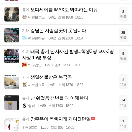
오디세이를 IMAX로 봐야하는 이유
유머
8
댓글
낭만블루스
Lv.91
조회 1868
18:05
강남은 사람살곳이 못됩니다
기타
35
댓글
평온한하늘
Lv.82
조회 2280
18:04
태국 총기 난사사건 발생...학생3명 교사3명
이슈
9
사망,15명 부상
댓글
왜구김당
Lv.73
조회 1208
18:03
생일선물받은 북극곰
기타
2
댓글
제르만크록
Lv.81
조회 1376
18:02
난 쉬었음 청년들 다 이해한다
유머
34
댓글
썽바
Lv.89
조회 1793
18:02
강주은이 목빠지게 기다렸던일
유머
1
댓글
하루5프로
Lv.50
조회 869
18:01