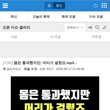
홈
웹진
최신
오늘의 화제
화제 모음
이슈 모음
오픈 이슈 갤러리
전체보기
공
검
글
지
색
내글
내 댓글
10추글
on/off
쓰
기
[기타]
몸은 통과했지만, 머리가 걸렸죠.mp4...
골든하인드
댓글: 9 개
조회:
6217
2025-06-17 21:46:06