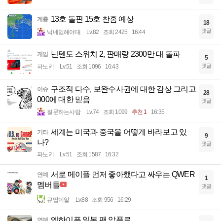
13호 돌핀 15호 찬홈 예상
계층
18
댓글
닉네임해야대
Lv.82
조회 2425
16:44
닌텐도 스위치 2, 판매량 2300만 대 돌파
게임
5
댓글
파노키
Lv.51
조회 1096
16:43
구조적 다수, 보완수사권에 대한 감상 그리고
이슈
28
000에 대한 믿음
댓글
질문하는사람
Lv.74
조회 1099
추천 1
16:35
세계는 미국과 중국을 어떻게 바라보고 있
기타
9
나?
댓글
파노키
Lv.51
조회 1587
16:32
서로 메이플 먼저 좋아했다고 싸우는 QWER
연예
1
멤버들
댓글
큐땁이알
Lv.88
조회 956
16:29
엔하이픈 일본 팬 악플로 ...
연예