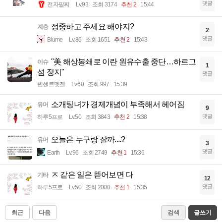
댓글
전자팔찌
Lv.93
조회 3174
추천 2
15:44
정중하고 주세요 해야지?
계층
2
댓글
Blume
Lv.86
조회 1651
추천 2
15:43
"美 해상봉쇄로 이란 원유수출 중단…하르그
이슈
1
섬 정지"
댓글
빈센트멧젠
Lv.60
조회 997
15:39
소개팅녀가 경제개념이 부족해서 헤어짐
유머
9
댓글
하루5프로
Lv.50
조회 3843
추천 2
15:38
오늘은 누구랑 잘까....?
유머
3
댓글
Earth
Lv.96
조회 2749
추천 1
15:36
ㅈ 같은 일은 뜯어보면 다
기타
12
댓글
하루5프로
Lv.50
조회 2000
추천 1
15:35
최근
다음
검색
글쓰기