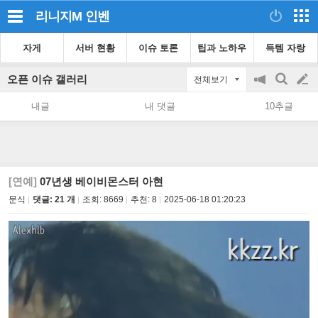
리니지M
인벤
자게
서버 현황
이슈 토론
팁과 노하우
득템 자랑
오픈 이슈 갤러리
전체보기
공
검
글
지
색
내글
내 댓글
10추글
on/off
쓰
기
[연예]
07년생 베이비몬스터 아현
문식
댓글: 21 개
조회:
8669
추천:
8
2025-06-18 01:20:23