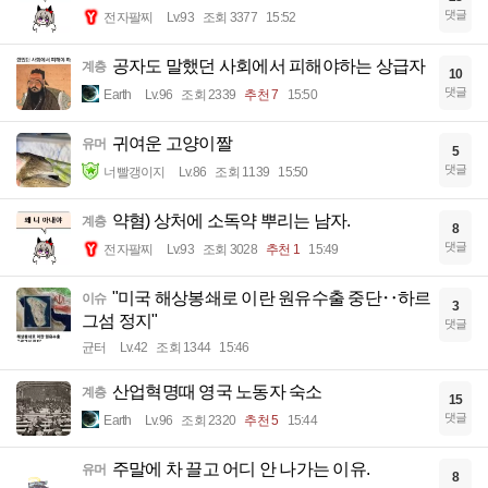
댓글
전자팔찌
Lv.93
조회 3377
15:52
공자도 말했던 사회에서 피해야하는 상급자
계층
10
댓글
Earth
Lv.96
조회 2339
추천 7
15:50
귀여운 고양이짤
유머
5
댓글
너빨갱이지
Lv.86
조회 1139
15:50
약혐) 상처에 소독약 뿌리는 남자.
계층
8
댓글
전자팔찌
Lv.93
조회 3028
추천 1
15:49
"미국 해상봉쇄로 이란 원유수출 중단‥하르
이슈
3
그섬 정지"
댓글
균터
Lv.42
조회 1344
15:46
산업혁명때 영국 노동자 숙소
계층
15
댓글
Earth
Lv.96
조회 2320
추천 5
15:44
주말에 차 끌고 어디 안 나가는 이유.
유머
8