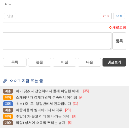
ㅇㄷ
답글
0
0
새로고침
등록
목록
본문
이전
다음
댓글보기
ㅇㅇㄱ 지금 뜨는 글
아기 갖겠다 전업하더니 몰래 피임한 아내...
[35]
계층
소개팅녀가 경제개념이 부족해서 헤어짐
[9]
유머
ㅎㅂ) 후- 후- 행정반에서 전파합니다
[11]
감동
아줌마들의 엘리베이터 대격투.
[28]
계층
주말에 차 끌고 어디 안 나가는 이유.
[8]
유머
약혐) 상처에 소독약 뿌리는 남자.
[8]
계층