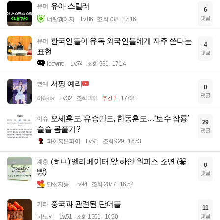
유아 스릴러
유머
6
댓글
너빨갱이지
Lv.86
조회 738
17:16
한국인들이 유독 외국인들에게 자주 쓴다는
유머
4
표현
댓글
Ieewrre
Lv.74
조회 931
17:14
서핑 예리
연예
0
댓글
하하ds
Lv.32
조회 388
추천 1
17:08
오세훈도, 유승민도, 한동훈도…‘보수 잠룡’
이슈
29
슬슬 몸풀기?
댓글
파이혹은파어
Lv.91
조회 929
16:53
(ㅎㅂ) 엘리베이터 앞 하얀 원피스 소연 (꽃
계층
8
빵)
댓글
달섭지롱
Lv.94
조회 2077
16:52
중국과 관련된 단어들
기타
11
댓글
파노키
Lv.51
조회 1501
16:50