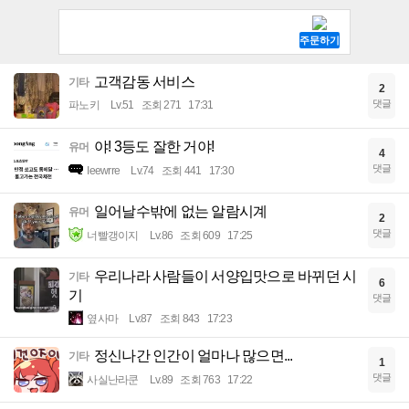
고객감동 서비스
기타
2
댓글
파노키
Lv.51
조회 271
17:31
야! 3등도 잘한 거야!
유머
4
댓글
Ieewrre
Lv.74
조회 441
17:30
일어날수밖에 없는 알람시계
유머
2
댓글
너빨갱이지
Lv.86
조회 609
17:25
우리나라 사람들이 서양입맛으로 바뀌던 시
기타
6
기
댓글
옆사마
Lv.87
조회 843
17:23
정신나간 인간이 얼마나 많으면...
기타
1
댓글
사실난라쿤
Lv.89
조회 763
17:22