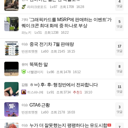
4
댓글
라라크로포드
Lv.87
조회 1709
16:28
'그래픽카드를 MSRP에 판매하는 이벤트'가
기타
5
퀘이크콘 최대 화제 중 하나로 부상
댓글
파노키
Lv.51
조회 1238
16:22
중국 전기차 7월 판매량
이슈
17
댓글
빈센트멧젠
Lv.60
조회 2145
16:15
똑똑한 말
유머
8
댓글
너빨갱이지
Lv.86
조회 1478
16:12
ㅎㅂ) 후- 후- 행정반에서 전파합니다
감동
11
댓글
히스파니에
Lv.91
조회 3734
추천 1
16:10
GTA6 근황
이슈
3
댓글
빈센트멧젠
Lv.60
조회 2178
16:03
누가 더 잘못했는지 팽팽하다는 유도시합
이슈
7