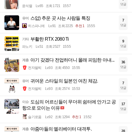
댓글
윤석렬
Lv.65
조회 1721
15:57
스압) 추운 곳 사는 사람들 특징
유머
7
댓글
히스파니에
Lv.91
조회 2225
추천 1
15:55
부활한 RTX 2080 Ti
기타
9
댓글
파노키
Lv.51
조회 2527
15:55
아기 갖겠다 전업하더니 몰래 피임한 아내...
계층
36
댓글
전자팔찌
Lv.93
조회 4550
15:55
귀여운 스타일의 일본인 여친 체감.
유머
7
댓글
전자팔찌
Lv.93
조회 2574
15:53
도심의 어르신들이 무더위 쉼터에 안가고 공
이슈
17
항으로 모이는 이유
댓글
슬기로움
Lv.92
조회 1294
추천 1
15:52
아줌마들의 엘리베이터 대격투.
계층
28