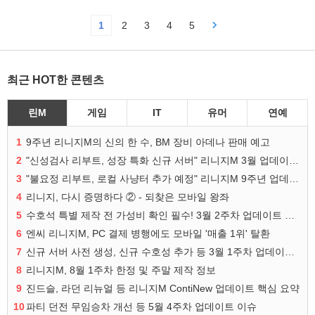
1
2
3
4
5
최근 HOT한 콘텐츠
린M
게임
IT
유머
연예
1
9주년 리니지M의 신의 한 수, BM 장비 아데나 판매 예고
2
"신성검사 리부트, 성장 특화 신규 서버" 리니지M 3월 업데이트 예고
3
"불요정 리부트, 로컬 사냥터 추가 예정" 리니지M 9주년 업데이트 예고
4
리니지, 다시 증명하다 ② - 되찾은 모바일 왕좌
5
수호석 특별 제작 전 가성비 확인 필수! 3월 2주차 업데이트 이슈
6
엔씨 리니지M, PC 결제 병행에도 모바일 '매출 1위' 탈환
7
신규 서버 사전 생성, 신규 수호성 추가 등 3월 1주차 업데이트 이슈
8
리니지M, 8월 1주차 한정 및 주말 제작 정보
9
진드슬, 라던 리뉴얼 등 리니지M ContiNew 업데이트 핵심 요약
10
파티 던전 무임승차 개선 등 5월 4주차 업데이트 이슈