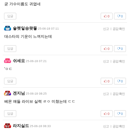
굳 가수이름도 귀엽네
답글
0
0
슿펫잏승왓듷
25-06-18 07:11
신고
|
공감 확인
대스타의 기운이 느껴지는데
답글
0
0
쉬세요
25-06-18 07:21
신고
|
공감 확인
'ㅇㄷ
답글
0
0
겐지님
25-06-18 08:25
신고
|
공감 확인
베몬 얘들 라이브 실력 ㄹㅇ 미쳤는데 ㄷㄷ
답글
0
0
라지실드
25-06-18 08:33
신고
|
공감 확인