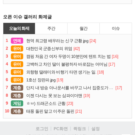
오픈 이슈 갤러리 화제글
오늘의 화제
주간
월간
이슈
1
연예
[24]
현역 최고령 배우라는 신구 근황.jpg
2
유머
[42]
대한민국 군종신부의 위엄
3
유머
[16]
캠핑 처음 간 여자 두명이 10분만에 텐트 치는 법
4
유머
[17]
고백하고 차인 딸이 불평하자 바로잡는 어머님
5
유머
[18]
외향형 딸래미와 비행기 타면 생기는 일.
6
유머
[19]
1호선 장판파.jpg
7
계층
[17]
단지 내 방송 아나운서를 바꾸고 나서 집중도가 확 올라갔다는 한 아파트의 안내방송
8
계층
[19]
이젠 다시는 못 보는 삼파이더맨
9
게임
[23]
ㅎㅂ) 드래곤소드 근황
10
계층
[21]
태풍 돌핀 말고 이주은 돌핀
로그인
PC화면
퀵링크
설정