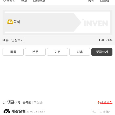
추천확인
신고
스팸신고
공유
스크랩
문식
메뉴
인장보기
EXP 74%
목록
본문
이전
다음
댓글쓰기
댓글
(21)
등록순
|
최신순
새로고침
제갈운현
25-06-18 02:14
신고
|
공감 확인