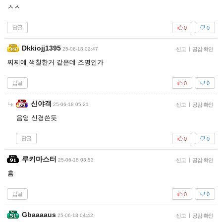
ㅅㅅ
답글
0
0
Dkkiojj1395
25-06-18 02:47
신고
|
공감 확인
찌찌에 색칠한거 같은데 조명인가
답글
0
0
신야객
25-06-18 05:21
신고
|
공감 확인
음영 신경쓴듯
답글
0
0
루키마스터
25-06-18 03:53
신고
|
공감 확인
흠
답글
0
0
Gbaaaaus
25-06-18 04:42
신고
|
공감 확인