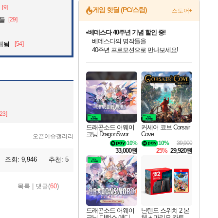
[9]
게임 핫딜 (PC/스팀)
스토어+
것들
[29]
마블 투혼 파이팅 소울즈 예약 판매 중!
마블 히어로 총 출동&화려한 격투!
해됨.
[54]
네이버 포인트 혜택까지!
드래곤소드: 어웨이크닝 입점!
문명 7 특별 할인!
귀무자: 검의 길 예약 판매 중!
비스트 오브 리인카네이션 정식 출시!
커세어 코브 출시 기념 할인!
더 렐릭 퍼스트 가디언 정식 출시
베데스다 40주년 기념 할인 중!
캡콤 프렌차이즈 할인 진행 중!
캡콤 일부 상품 상시 할인
스타워즈 은하계 레이서
로블록스 기프트 카드 공식 입점
스팀으로 만나는 드래곤소드!
조선&고려 DLC 출시 예정
10% 할인과
게임프릭 신작 IP
해적'섬'을 발전시키자!
설화x하드코어 액션!
베데스다의 명작들을
몬헌, 바하 등 인기 IP를
몬헌 와일즈 & 드래곤즈 도그마2
인벤게임즈에서 10% 추가 적립
Robux를 가장 안전하고
네이버혜택과 함께 만나보세요!
50%할인&추가 적립까지!
이니&베니 혜택까지!
네이버 혜택가와 함께 예약하세요!
할인&네이버혜택으로 만나보세요!
네이버페이 혜택과 만나보세요!
40주년 프로모션으로 만나보세요!
할인가에 만나보세요!
일부 에디션 상시 할인!
혜택으로 예약 판매 중
편안하게 충전하세요
[23]
드래곤소드 어웨이
커세어 코브 Corsair
크닝 DragonSword A
Cove
오픈이슈갤러리
wakening
10%
10%
39,900
33,000원
25%
29,920원
조회:
9,946
추천:
5
목록
|
댓글(
60
)
드래곤소드 어웨이
닌텐도 스위치 2 본
크닝 디럭스 에디션
체 + 마리오 카트 월