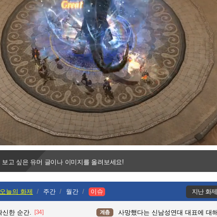
Progress
:
Loaded
:
0%
0%
 보고 싶은 유머 글이나 이미지를 올려보세요!
오늘의 화제
주간
월간
이슈
지난 화
확신한 순간.
[34]
사망했다는 신남성연대 대표에 대
계층