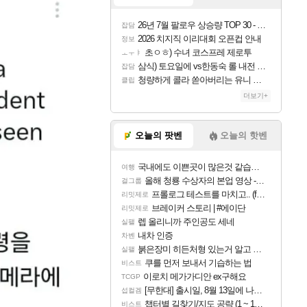
26년 7월 팔로우 상승량 TOP 30 - 월간 치지직
잡담
2026 치지직 이리대회 오픈컵 안내
정보
초ㅇㅎ) 수녀 코스프레 제로투
ㅗㅜㅑ
삼식) 토요일에 vs한동숙 롤 내전 예정
잡담
청량하게 콜라 쏟아버리는 유니 ㅋㅋㅋ
클립
더보기+
오늘의 팟벤
오늘의 핫벤
국내에도 이쁜곳이 많은것 같습니다
여행
올해 청룡 수상자의 본업 영상 - 스테이씨 윤
걸그룹
프롤로그 테스트를 마치고.. (feat. 리아)
리밋제로
브레이커 스토리 | #에이단
리밋제로
렙 올리니까 주인공도 세네
실팰
내차 인증
차벤
붉은장미 히든처형 있는거 알고 있었음?
실팰
쿠를 먼저 보내서 기습하는 법
비스트
이로치 메가가디안 ex구해요
TCGP
[무한대] 출시일, 8월 13일에 나오나
섭컬겜
챕터별 길찾기/지도 공략 (1 ~ 12장)
비스트