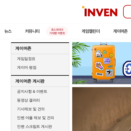
인
벤
로스트아크
뉴스
커뮤니티
게임캘린더
게이머존
기대평 이벤트
게이머존
게임일정표
게이머 평점
게이머존 게시판
공지사항 & 이벤트
동영상 갤러리
기사제보 및 건의
인벤 어플 제보 및 건의
인벤 스크립트 게시판