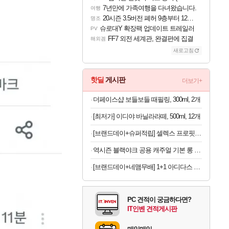
7년만에 가족여행을 다녀왔습니다.
여행
20시즌 3.5버전 폐허 9층부터 12층까지 클리어 조합 | 죽음의 노래와 바닷속 폐허 |
명조
슈로대Y 확장팩 업데이트 트레일러
PV
FF7 외전 세계관, 완결편에 집결
해외겜
새로고침
핫딜
게시판
더보기+
더페이스샵 보들보들 때필링, 300ml, 2개
[최저가] 이디야 바닐라라떼, 500ml, 12개
[브랜드데이+슈퍼적립] 셀렉스 프로핏 Sports 드링크 와일드 초코, 350ml, 20개 [원산지:상세설명에 표시]
역시즌 블랙야크 공용 캐주얼 기본 롱 벤치 구스 다운자켓
[브랜드데이+네맴무배] 1+1 아디다스 퍼포먼스 무릎보호대 니슬리브 배구 헬스 축구 러닝 농구 운동 등산 테니스
PC 견적이 궁금하다면?
IT인벤 견적게시판