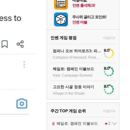
매일매일,
인벤 출석체크!
주사위 굴리고 포인트!
인벤 마블
인벤 게임 평점
더보기+
6.0
컴퍼니 오브 히어로즈3: 파이널 스탠드
Company of Heroes3: Final stand
8.0
헤일로: 캠페인 이볼브드
Halo: Campaign Evolved
8.1
고요한 시골 정원 이야기
Village in the Shade
주간 TOP 게임 순위
더보기+
1
2
3
4
5
6
7
8
9
팰월드
프로야구스피리츠2026
드래곤소드 : 어웨이크닝
블라인드 삼국
리듬 천국 미라클 스타즈
헤일로: 캠페인 이볼브드
캡틴 츠바사 2 월드 파이터즈
어쌔신 크리드: 블랙 플래그 리싱크드
그랑블루 판타지 리링크 - 엔드리스 라그나로크
1
2
2
1
1
2
2