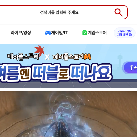
Submit
귀무자 신작
라이브/영상
게이밍/IT
게임스토어
지금 예판 중!