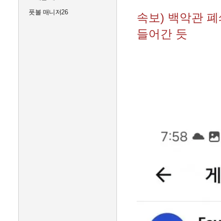
풋볼 매니저26
속보) 백악관 폐
들어간 듯