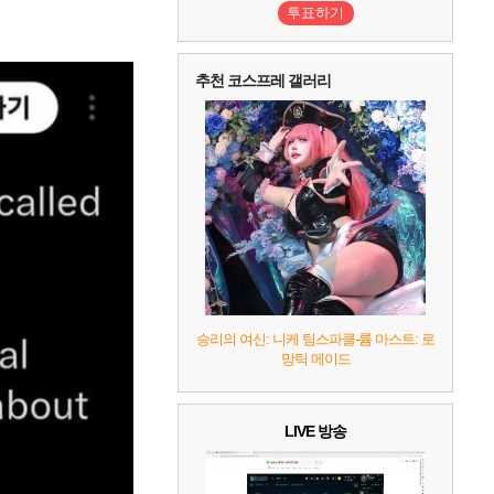
투표하기
10
레고 배트맨: 레거시 오브 더 다크 나이트
추천 코스프레 갤러리
승리의 여신: 니케 팀스파클-륨 마스트: 로
망틱 메이드
LIVE 방송