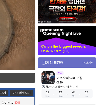
인
벤
배
너
게임 캘린더
더보기+
모집
아스오라 CBT 모집
08.19
참가자 모집까지 남은 기간
12
22
45
15
제보기
이슈 화제보기
Days
Hours
Min
Sec
해 알아보자
[70]