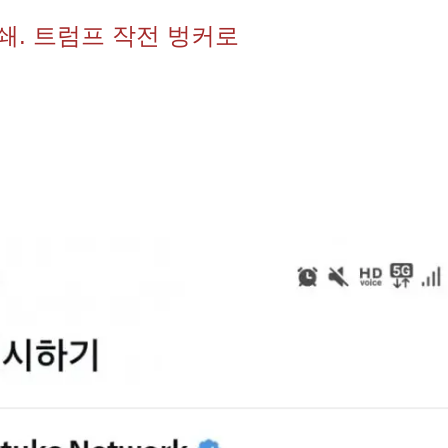
쇄. 트럼프 작전 벙커로