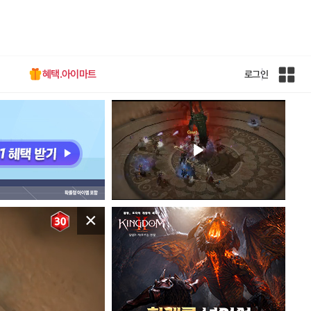
혜택.아이마트
로그인
인
벤
전
체
사
이
트
맵
×