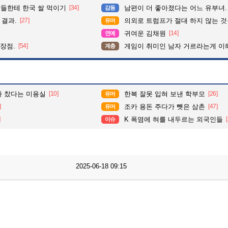
들한테 한국 쌀 먹이기
[34]
남편이 더 좋아졌다는 어느 유부녀.
감동
 결과.
[27]
의외로 트럼프가 절대 하지 않는 
유머
귀여운 김채원
[14]
연예
 장점.
[54]
게임이 취미인 남자 거르라는게 이
계층
다 찼다는 미용실
[10]
한복 잘못 입혀 보낸 학부모
[26]
유머
]
조카 용돈 주다가 뺏은 삼촌
[47]
유머
]
K 폭염에 혀를 내두르는 외국인들
이슈
2025-06-18 09:15