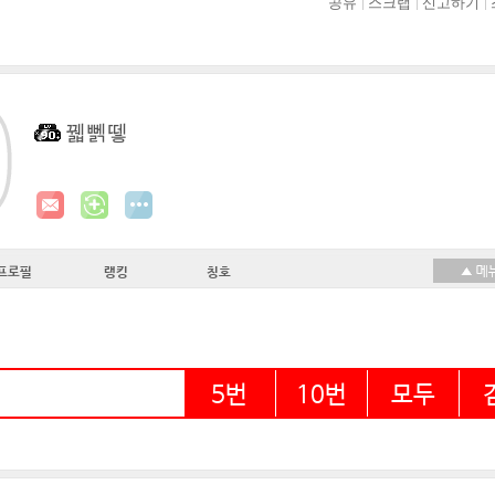
공유
스크랩
신고하기
꿻뻵뗗
프로필
랭킹
칭호
5번
10번
모두