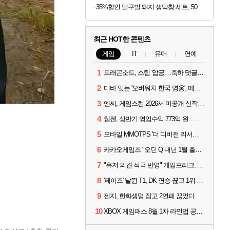
35%할인 달구벌 돼지 생막창 세트, 500g, 2봉
최근 HOT한 콘텐츠
게임
IT
유머
연예
1
드래곤소드, 스팀 '압긍'…축하 댓글 달고 게임 코드 받자!
2
디바 잇는 '오버워치 한국 영웅', 메카 파일럿 디몬 나온다
3
엔씨, 게임스컴 2026서 미공개 신작 최초 공개
4
웹젠, 상반기 영업수익 773억 원…순이익 89% 증가
5
모바일 MMOTPS '더 디비전 리서전스', 6일 스팀에도 출시
6
카카오게임즈 "오딘 Q 내년 1월 출시, 연기는 없다"
7
"유저 의견 적극 반영" 게임프리크, 비스트 오브 리인카네이션 개선 나선다
8
'페이즈' 날뛴 T1, DK 연승 끊고 1위 지켜
9
젠지, 한화생명 잡고 2연패 끊었다
10
XBOX 게임패스 8월 1차 라인업 공개... '비스트 오브 리인카네이션' 즉시 합류