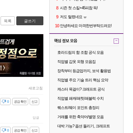
8
시즌 첫 스킬+45피참 득!
9
저도 털렸네요 ㅠ
목록
글쓰기
10
안녕하세요 마격한번부탁드려요!
핵심 정보 모음
-
호라드림의 함 조합 공식 모음
직업별 갑옷 외형 모음집
장착부터 등급업까지, 보석 활용법
직업별 주요 기술 트리 핵심 요약
새로고침
캐스터 목걸이? 크래프트 공식
직업별 패캐/패힛/패블럭 수치
감
0
공감 확인
신고
퀘스트/웨이 포인트 총정리
거래를 위한 축약어/별명 모음
답글
대박 가능? 옵션 돌리기, 크래프트
감
0
공감 확인
신고