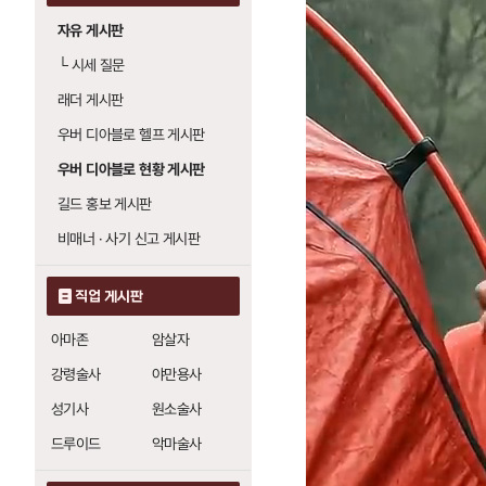
자유 게시판
└
시세 질문
래더 게시판
우버 디아블로 헬프 게시판
우버 디아블로 현황 게시판
길드 홍보 게시판
비매너 · 사기 신고 게시판
직업 게시판
아마존
암살자
강령술사
야만용사
성기사
원소술사
드루이드
악마술사