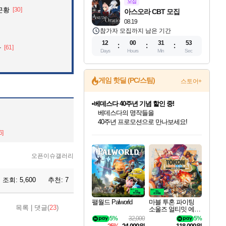
모집
근황
[30]
아스오라 CBT 모집
08.19
참가자 모집까지 남은 기간
12
00
31
52
자
[61]
Days
Hours
Min
Sec
베데스다 40주년 기념 할인 중!
게임 핫딜 (PC/스팀)
스토어+
베데스다의 명작들을
40주년 프로모션으로 만나보세요!
마블 투혼 파이팅 소울즈 예약 판매 중!
마블 히어로 총 출동&화려한 격투!
네이버 포인트 혜택까지!
인벤게임즈 8월 특별 할인!
드래곤소드: 어웨이크닝 입점!
문명 7 특별 할인!
귀무자: 검의 길 예약 판매 중!
비스트 오브 리인카네이션 정식 출시!
커세어 코브 출시 기념 할인!
더 렐릭 퍼스트 가디언 정식 출시
캡콤 프렌차이즈 할인 진행 중!
캡콤 일부 상품 상시 할인
스타워즈 은하계 레이서
로블록스 기프트 카드 공식 입점
6]
인기 퍼블리셔 모음!
스팀으로 만나는 드래곤소드!
조선&고려 DLC 출시 예정
10% 할인과
게임프릭 신작 IP
해적'섬'을 발전시키자!
설화x하드코어 액션!
몬헌, 바하 등 인기 IP를
몬헌 와일즈 & 드래곤즈 도그마2
인벤게임즈에서 10% 추가 적립
Robux를 가장 안전하고
최대 90% 할인가를 만나보세요!
네이버혜택과 함께 만나보세요!
50%할인&추가 적립까지!
이니&베니 혜택까지!
네이버 혜택가와 함께 예약하세요!
할인&네이버혜택으로 만나보세요!
네이버페이 혜택과 만나보세요!
할인가에 만나보세요!
일부 에디션 상시 할인!
혜택으로 예약 판매 중
편안하게 충전하세요
오픈이슈갤러리
조회:
5,600
추천:
7
팰월드 Palworld
마블 투혼 파이팅
목록
|
댓글(
23
)
소울즈 얼티밋 에디
션 예약구매 MARV
5%
32,000
5%
EL Tokon Fighting S