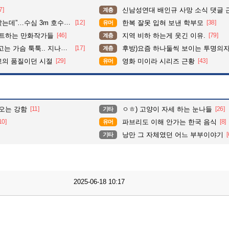
7]
신남성연대 배인규 사망 소식 댓글 
계층
심 3m 호수 뛰어든 60대 의인
[12]
한복 잘못 입혀 보낸 학부모
[38]
유머
펙트하는 만화작가들
[46]
지역 비하 하는게 웃긴 이유.
[79]
계층
 툭툭.. 지나가던 아재의 정체
[17]
후방)요즘 하나둘씩 보이는 투명의
계층
고의 품질이던 시절
[29]
영화 미이라 시리즈 근황
[43]
유머
오는 강함
[11]
ㅇㅎ) 고양이 자세 하는 눈나들
[26]
기타
10]
파브리도 이해 안가는 한국 음식
[8]
유머
낭만 그 자체였던 어느 부부이야기
[
기타
2025-06-18 10:17