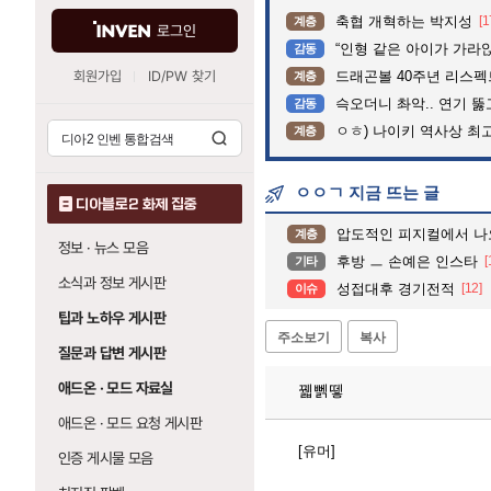
축협 개혁하는 박지성
[1
계층
로그인
“인형 같은 아이가 가라앉는데”…수
감동
회원가입
ID/PW 찾기
드래곤볼 40주년 리스
계층
슥오더니 촤악.. 연기 뚫고는 가슴
감동
ㅇㅎ) 나이키 역사상 최
계층
ㅇㅇㄱ 지금 뜨는 글
디아블로2 화제 집중
압도적인 피지컬에서 나
계층
정보 · 뉴스 모음
후방 ㅡ 손예은 인스타
[
기타
소식과 정보 게시판
성접대후 경기전적
[12]
이슈
팁과 노하우 게시판
주소보기
복사
질문과 답변 게시판
애드온 · 모드 자료실
꿻뻵뗗
애드온 · 모드 요청 게시판
[유머]
인증 게시물 모음