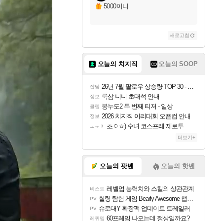
5000이니
새로고침
오늘의 치지직
오늘의 SOOP
26년 7월 팔로우 상승량 TOP 30 - 월간 치지직
잡담
룩삼 니니 초대석 안내
정보
봉누도2 두 번째 티저 - 일상
클립
2026 치지직 이리대회 오픈컵 안내
정보
초ㅇㅎ) 수녀 코스프레 제로투
ㅗㅜㅑ
더보기+
오늘의 팟벤
오늘의 핫벤
레벨업 능력치와 스킬의 상관관계
비스트
힐링 탐험 게임 Bearly Awesome 챕터 1 트레일러
PV
슈로대Y 확장팩 업데이트 트레일러
PV
60프레임 나오는데 정상일까요?
레퀴엠