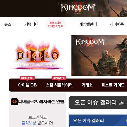
로스트아크
뉴스
커뮤니티
게임캘린더
게이머존
기대평 이벤트
아이템 DB
스킬 시뮬레이터
거래소
퀘스트 가이드
디아블로2: 레저렉션 인벤
오픈 이슈 갤러리
같이
로그인하고
오픈 이슈 갤러리
출석보상
받으세요!