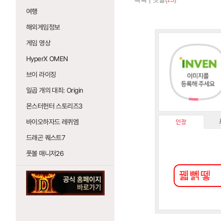
여행
해외게임정보
게임 영상
HyperX OMEN
브이 라이징
일곱 개의 대죄: Origin
몬스터헌터 스토리즈3
바이오하자드 레퀴엠
인장
드래곤 퀘스트7
풋볼 매니저26