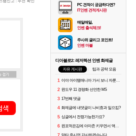
스팸신고
추천 확인
PC 견적이 궁금하다면?
IT인벤 견적게시판
매일매일,
인벤 출석체크!
주사위 굴리고 포인트!
인벤 마블
디아블로2: 레저렉션 인벤 화제글
자유 게시판
팁과 공략 모음
1
이야 아이템매니아 가서 보니 자룬이 뭐 3~4000원 하네요?
2
윈도우 11 경량화 선언한 MS
3
17번째 댓글
검색
4
화제글에 내댓글이 나비효과 일으킴?
5
싱글에서 전령가능한가요?
6
윈포먹은김에 아마존 키우면서 액트미는데 자룬이?
7
막타 주시면 감사하겠습니다.