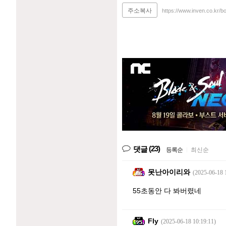
주소복사
https://www.inven.co.kr/
(23)
댓글
등록순
|
최신순
못난아이리와
(2025-06-18 
55초동안 다 봐버렸네
Fly
(2025-06-18 10:19:11)