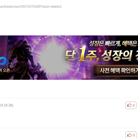
board/webzine/2097/2479289?iskin=diablo2
10:18:38)
공감
비공
0
공감
비공
0