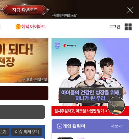
혜택.아이마트
로그인
인
벤
전
체
사
이
트
맵
게임 캘린더
더보기+
보기
이슈 화제보기