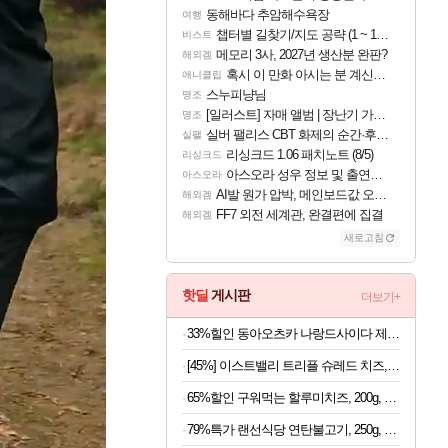
동해바다 추암해수욕장
여행
챕터별 길찾기/지도 공략 (1 ~ 12장)
비스트
메모리 3사, 2027년 생산분 완판?
해외겜
혹시 이 만화 아시는 분 계신가요
애니클립
스누피냥님
명조
[일러스트] 자매 앨범 | 장난기 가득한 오후의 공원 (리메이크판)
명조
실버 팰리스 CBT 화제의 순간·후기 모음
실팰
리싱크드 1.06 패치노트 (8/5)
리싱크드
아스오라 성우 정보 및 출연작 모음
아스오라
AI발 원가 압박, 메인보드값 오르나
해외겜
FF7 외전 세계관, 완결편에 집결
해외겜
새로고침
핫딜
게시판
더보기+
33%힐인 동아오츠카 나랑드사이다 제로, 오리지널, 345ml, 24개
[45%] 이스트밸리 트리플 슈레드 치즈, 1kg, 1개
65%할인 구워먹는 할루미치즈, 200g, 3개
79%특가 랜선식당 연탄불고기, 250g, 4개