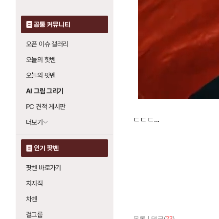
공통 커뮤니티
오픈 이슈 갤러리
오늘의 핫벤
오늘의 팟벤
AI 그림 그리기
PC 견적 게시판
ㄷㄷㄷ...
더보기
인기 팟벤
팟벤 바로가기
치지직
차벤
걸그룹
목록
|
댓글(
23
)