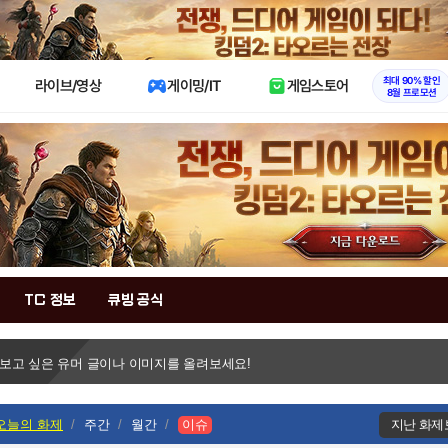
X
최대 90% 할인
라이브/영상
게이밍/IT
게임스토어
8월 프로모션
TC 정보
큐빙 공식
 보고 싶은 유머 글이나 이미지를 올려보세요!
오늘의 화제
주간
월간
이슈
지난 화제