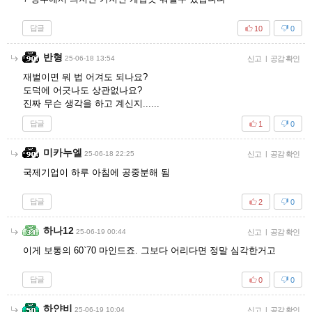
답글
10
0
반형
25-06-18 13:54
신고
|
공감 확인
재벌이면 뭐 법 어겨도 되나요?
도덕에 어긋나도 상관없나요?
진짜 무슨 생각을 하고 계신지......
답글
1
0
미카누엘
25-06-18 22:25
신고
|
공감 확인
국제기업이 하루 아침에 공중분해 됨
답글
2
0
하나12
25-06-19 00:44
신고
|
공감 확인
이게 보통의 60`70 마인드죠. 그보다 어리다면 정말 심각한거고
답글
0
0
하얀비
25-06-19 10:04
신고
|
공감 확인