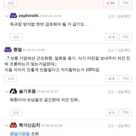
답글
69
0
zephiroth
25-06-18 13:35
신고
|
공감 확인
독과점 방지법 한번 검토해야 될 거 같기도...
답글
4
0
뿡얼
25-06-18 12:45
신고
|
공감 확인
..? 보통 기업에선 근조화환, 일회용 용기, 식기 이런걸 보내주지 저건 진
짜 조롱하는거 맞는거같은데;;
지들 이미지 안좋게 만들엏다고 저지랄하는거 100%임
답글
6
0
슬기로움
25-06-18 12:47
신고
|
공감 확인
화환이야 보냈을것 같긴한데 저건 진짜..
답글
0
0
학가산김치
25-06-19 22:49
신고
|
공감 확인
@슬기로움
조화