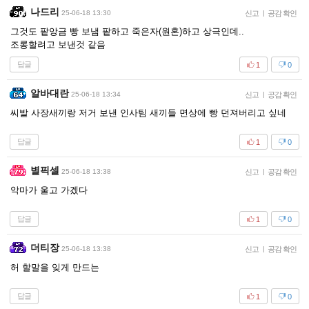
나드리
25-06-18 13:30
신고
|
공감 확인
그것도 팥앙금 빵 보냄 팥하고 죽은자(원혼)하고 상극인데..
조롱할려고 보낸것 같음
답글
1
0
알바대란
25-06-18 13:34
신고
|
공감 확인
씨발 사장새끼랑 저거 보낸 인사팀 새끼들 면상에 빵 던져버리고 싶네
답글
1
0
별픽셀
25-06-18 13:38
신고
|
공감 확인
악마가 울고 가겠다
답글
1
0
더티장
25-06-18 13:38
신고
|
공감 확인
허 할말을 잊게 만드는
답글
1
0