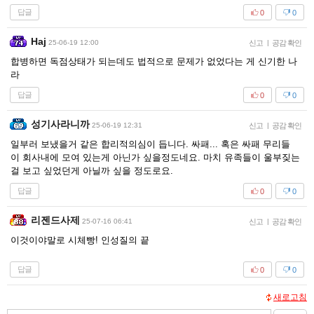
답글
0
0
Haj
25-06-19 12:00
신고
|
공감 확인
합병하면 독점상태가 되는데도 법적으로 문제가 없었다는 게 신기한 나
라
답글
0
0
성기사라니까
25-06-19 12:31
신고
|
공감 확인
일부러 보냈을거 같은 합리적의심이 듭니다. 싸패... 혹은 싸패 무리들
이 회사내에 모여 있는게 아닌가 싶을정도네요. 마치 유족들이 울부짖는
걸 보고 싶었던게 아닐까 싶을 정도로요.
답글
0
0
리젠드사제
25-07-16 06:41
신고
|
공감 확인
이것이야말로 시체빵! 인성질의 끝
답글
0
0
새로고침