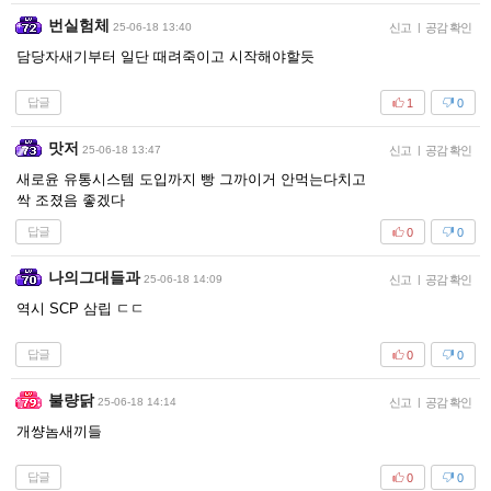
번실험체
25-06-18 13:40
신고
|
공감 확인
담당자새기부터 일단 때려죽이고 시작해야할듯
답글
1
0
맛저
25-06-18 13:47
신고
|
공감 확인
새로윤 유통시스템 도입까지 빵 그까이거 안먹는다치고
싹 조졌음 좋겠다
답글
0
0
나의그대들과
25-06-18 14:09
신고
|
공감 확인
역시 SCP 삼립 ㄷㄷ
답글
0
0
불량닭
25-06-18 14:14
신고
|
공감 확인
개썅놈새끼들
답글
0
0