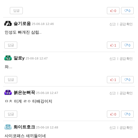
답글
0
0
슬기로움
25-06-18 12:46
신고
|
공감 확인
인성도 빠개진 삼립..
답글
1
0
알로y
25-06-18 12:47
신고
|
공감 확인
와...
답글
1
0
붉은눈뻐꾹
25-06-18 12:47
신고
|
공감 확인
ㅁㅊ 이게 ㄹㅇ 티배깅이지
답글
0
0
화이트호크
25-06-18 12:48
신고
|
공감 확인
사이코패스 새끼들이네