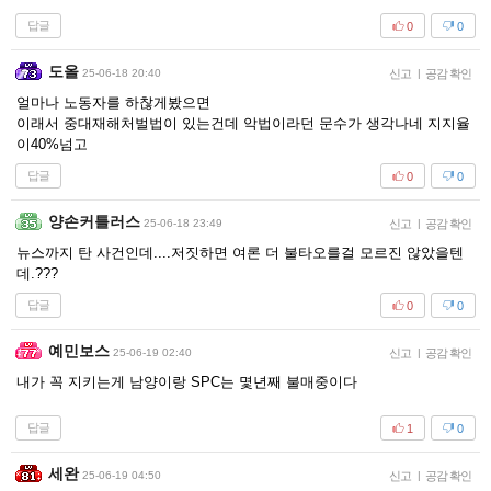
답글
0
0
도올
25-06-18 20:40
신고
|
공감 확인
얼마나 노동자를 하찮게봤으면
이래서 중대재해처벌법이 있는건데 악법이라던 문수가 생각나네 지지율
이40%넘고
답글
0
0
양손커틀러스
25-06-18 23:49
신고
|
공감 확인
뉴스까지 탄 사건인데....저짓하면 여론 더 불타오를걸 모르진 않았을텐
데.???
답글
0
0
예민보스
25-06-19 02:40
신고
|
공감 확인
내가 꼭 지키는게 남양이랑 SPC는 몇년째 불매중이다
답글
1
0
세완
25-06-19 04:50
신고
|
공감 확인