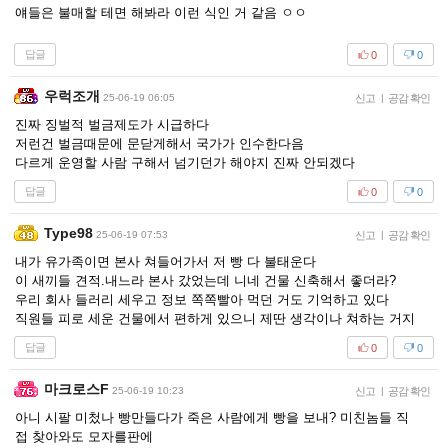
얘들은 불매할 테면 해봐라 이런 식인 거 같음 ㅇㅇ
답글
0
0
우럭조개
25-06-19 06:05
신고
|
공감 확인
진짜 징벌적 벌금제도가 시급하다
저런건 벌금때문에 문닫게해서 국가가 인수한다음
다르게 운영할 사람 구해서 넘기던가 해야지 진짜 안되겠다
답글
0
0
Type98
25-06-19 07:53
신고
|
공감 확인
내가 유가족이면 본사 쳐들어가서 저 빵 다 불태운다
이 새끼들 견적.내느라 본사 갔었는데 니네 건물 신축해서 좋더라?
우리 회사 들러리 세우고 정보 쪽쪽빨아 먹던 거도 기억하고 있다
직원들 피로 세운 건물에서 편하게 있으니 제딴 생각이나 쳐하는 거지
답글
0
0
마크로스F
25-06-19 10:23
신고
|
공감 확인
아니 시팔 미첬나 빵만들다가 죽은 사람에게 빵을 보내? 미친놈들 직
접 찾아와도 모자를판에