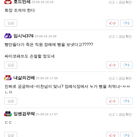
호드만세
25-06-18 16:26
신고
|
공감 확인
회장 조져야 한다
답글
0
0
임시닉376
25-06-18 16:36
신고
|
공감 확인
빵만들다가 죽은 직원 장례에 빵을 보냇다고?????
싸이코패쓰도 손절할 정도네
답글
0
0
내삶의건배
25-06-18 17:36
신고
|
공감 확인
진짜로 궁굼하네~미천넘이 맞나? 장례식장에서 누가 빵을 처먹냐~ㅆㅂ
ㄴㅁ
답글
0
0
잉벤검무딱
25-06-18 17:57
신고
|
공감 확인
ㄷㄷ
답글
0
0