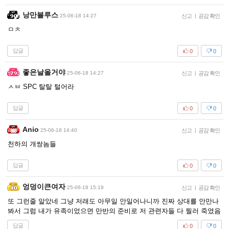
낭만블루스
25-06-18 14:27
신고
|
공감 확인
ㅁㅊ
답글
0
0
좋은날올거야
25-06-18 14:27
신고
|
공감 확인
ㅅㅂ SPC 탈탈 털어라
답글
0
0
Anio
25-06-18 14:40
신고
|
공감 확인
천하의 개쌍놈들
답글
0
0
엉덩이큰여자
25-06-18 15:19
신고
|
공감 확인
또 그런줄 알았네 그냥 저래도 아무일 안일어나니까 진짜 상대를 안만나
봐서 그럼 내가 유족이었으면 만반의 준비로 저 관련자들 다 찔러 죽였음
답글
0
0