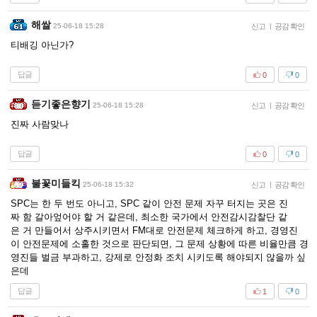
해쌀
25-06-18 15:28
신고
|
공감 확인
티배깅 아닌가?
답글
0
0
듣기좋은향기
25-06-18 15:28
신고
|
공감 확인
진짜 사람맞나
답글
0
0
불꽃미들킥
25-06-18 15:32
신고
|
공감 확인
SPC는 한 두 번도 아니고, SPC 같이 안전 문제 자꾸 터지는 곳은 진
짜 함 갈아엎어야 할 거 같은데, 최소한 국가에서 안전감시감찰단 같
은 거 만들어서 상주시키면서 FM대로 안전문제 체크하게 하고, 경영진
이 안전문제에 소홀한 것으로 판단되면, 그 문제 상황에 따른 비율만큼 경
영진들 벌금 부과하고, 강제로 안정화 조치 시키도록 해야되지 않을까 싶
은데
답글
1
0