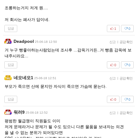
조롱하는거지 저게 뭔....
저 회사는 폐사가 답이네.
답글
1
0
Deadpool
25-06-18 12:50
신고
|
공감 확인
거 누구 빵좋아하는사람있는데 조사후 ...감옥가거든..거 빵좀 감옥에 보
내주시라요...
답글
0
0
네오네오1
25-06-18 12:51
신고
|
공감 확인
부모가 죽으면 산에 묻지만 자식이 죽으면 가슴에 묻는다.
답글
0
0
워러9
25-06-18 12:52
신고
|
공감 확인
평범한 월급쟁이 직원들도 이미
저게 문제라거나 문제가 될 수도 있으니 다른 물품을 보내자는 의견
을 낼 수 없는 분위가 되어있다면