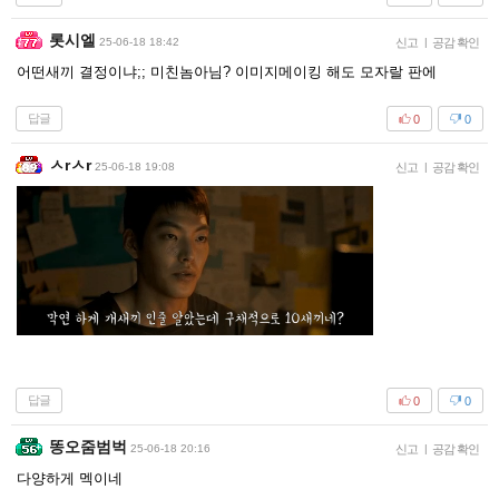
롯시엘
25-06-18 18:42
신고
|
공감 확인
어떤새끼 결정이냐;; 미친놈아님? 이미지메이킹 해도 모자랄 판에
답글
0
0
ㅅrㅅr
25-06-18 19:08
신고
|
공감 확인
답글
0
0
똥오줌범벅
25-06-18 20:16
신고
|
공감 확인
다양하게 멕이네