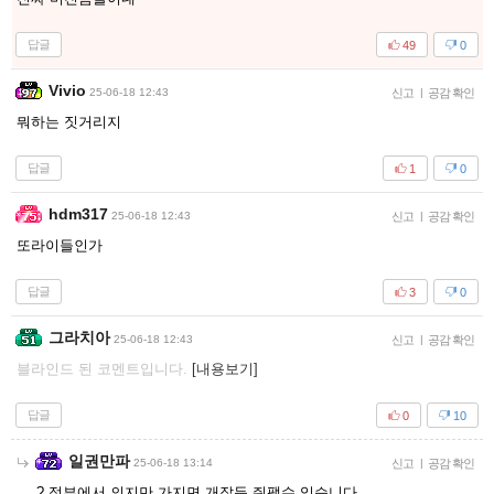
답글
49
0
Vivio
25-06-18 12:43
신고
|
공감 확인
뭐하는 짓거리지
답글
1
0
hdm317
25-06-18 12:43
신고
|
공감 확인
또라이들인가
답글
3
0
그라치아
25-06-18 12:43
신고
|
공감 확인
블라인드 된 코멘트입니다.
[내용보기]
답글
0
10
일권만파
25-06-18 13:14
신고
|
공감 확인
? 정부에서 의지만 가지면 개잡듯 줘팰수 있습니다