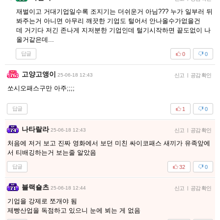
재벌이고 거대기업일수록 조지기는 더쉬운거 아님??? 누가 일부러 뒤
봐주는거 아니면 아무리 깨끗한 기업도 털어서 안나올수가없을건
데 거기다 저긴 존나게 지저분한 기업인데 털기시작하면 끝도없이 나
올거같은데...
답글
0
0
고양고앵이
25-06-18 12:43
신고
|
공감 확인
쏘시오패스구만 아주;;;;
답글
1
0
나타랄라
25-06-18 12:43
신고
|
공감 확인
처음에 저거 보고 진짜 영화에서 보던 미친 싸이코패스 새끼가 유족앞에
서 티배깅하는거 보는줄 알았음
답글
32
0
블랙숄츠
25-06-18 12:44
신고
|
공감 확인
기업을 강제로 쪼개야 됨
제빵산업을 독점하고 있으니 눈에 뵈는 게 없음