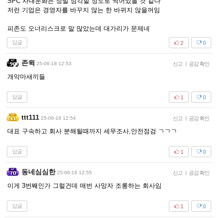
SPC 사내문화는 정말 심각할 정도로 썩어있을 것 같다
저런 기업은 경영자를 바꾸지 않는 한 바뀌지 않을꺼임
피존도 오너리스크로 말 많았는데 대가리가 문제네
답글
2
0
존윅
25-06-18 12:53
신고
|
공감 확인
개악마새끼들
답글
1
0
ttt111
25-06-18 12:54
신고
|
공감 확인
대표 구속하고 회사 분해될때까지 세무조사,안전점검 ㄱㄱㄱ
답글
1
0
동네심심한
25-06-18 12:55
신고
|
공감 확인
이게 3번째인가 그럴건데 매번 사망자 조롱하는 회사임
답글
1
0