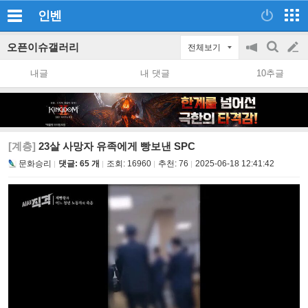
인벤
오픈이슈갤러리
전체보기
공
검
글
지
색
내글
내 댓글
10추글
on/off
쓰
기
[계층]
23살 사망자 유족에게 빵보낸 SPC
문화승리
댓글: 65 개
조회:
16960
추천:
76
2025-06-18 12:41:42