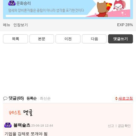
문화승리
염세와 양비론자들은 중립이 아니라 생각을 포기한것이다
메뉴
인장보기
EXP 28%
목록
본문
이전
다음
댓글쓰기
댓글
(65)
등록순
|
최신순
새로고침
블랙숄츠
25-06-18 12:44
신고
|
공감 확인
기업을 강제로 쪼개야 됨