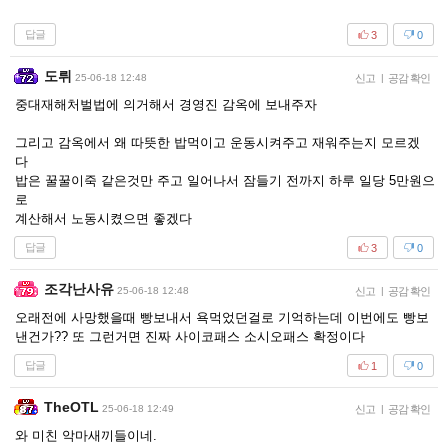
답글
3
0
도뤼
25-06-18 12:48
신고
|
공감 확인
중대재해처벌법에 의거해서 경영진 감옥에 보내주자
그리고 감옥에서 왜 따뜻한 밥먹이고 운동시켜주고 재워주는지 모르겠
다
밥은 꿀꿀이죽 같은것만 주고 일어나서 잠들기 전까지 하루 일당 5만원으
로
계산해서 노동시켰으면 좋겠다
답글
3
0
조각난사유
25-06-18 12:48
신고
|
공감 확인
오래전에 사망했을때 빵보내서 욕먹었던걸로 기억하는데 이번에도 빵보
낸건가?? 또 그런거면 진짜 사이코패스 소시오패스 확정이다
답글
1
0
TheOTL
25-06-18 12:49
신고
|
공감 확인
와 미친 악마새끼들이네.