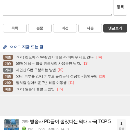
등록
목록
본문
이전
다음
댓글보기
ㅇㅇㄱ 지금 뜨는 글
ㅇㅎ) 친오빠와 AV촬영지에 온 AV여배우 세토 칸나.
[14]
계층
50평이 넘는 집을 원룸처럼 사용중인 남자.
[13]
계층
자연산 G컵 구분하는 방법
[10]
기타
53세 피부를 23세 피부로 돌리는데 성공함 - 英연구팀
[28]
계층
딸처럼 업어키운 7년 터울 여동생
[11]
계층
ㅇㅎ) 일본의 풀발 드림팀.
[16]
계층
방송사 PD들이 뽑았다는 역대 사극 TOP 5
기타
1
댓글
치킨
Lv.99
조회 85
14:18