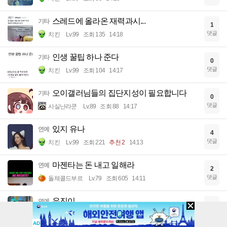
스레드에 올라온 재력과시...
기타
1
댓글
치킨
Lv.99
조회 135
14:18
인생 꿀팁 하나 준다
기타
0
댓글
치킨
Lv.99
조회 104
14:17
오이갤러님들의 집단지성이 필요합니다
기타
0
댓글
사실난라쿤
Lv.89
조회 88
14:17
있지 유나
연예
4
댓글
치킨
Lv.99
조회 221
추천 2
14:13
마젠타는 돈 내고 일해라
연예
2
댓글
돌체콜드부르
Lv.79
조회 605
14:11
유진이
연예
1
댓글
케를로스
Lv.86
조회 218
14:11
AD