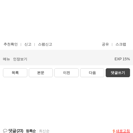
추천확인
신고
스팸신고
공유
스크랩
메뉴
인장보기
EXP 15%
목록
본문
이전
다음
댓글쓰기
댓글
(23)
등록순
|
최신순
새로고침