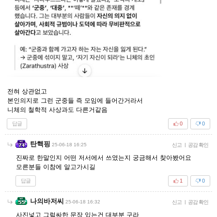
전혀 상관없고
본인의지로 그런 군중들 즉 모임에 들어간거라서
니체의 철학적 사상과도 다른거같음
답글
0
0
탄핵핑
25-06-18 16:25
신고
|
공감 확인
진짜로 한말인지 어떤 저서에서 쓰였는지 궁금해서 찾아봤어요
모른분들 이참에 알고가시길
답글
1
0
나의바저씨
25-06-18 16:32
신고
|
공감 확인
사진넣고 그럴싸한 문장 있는건 대부분 구라