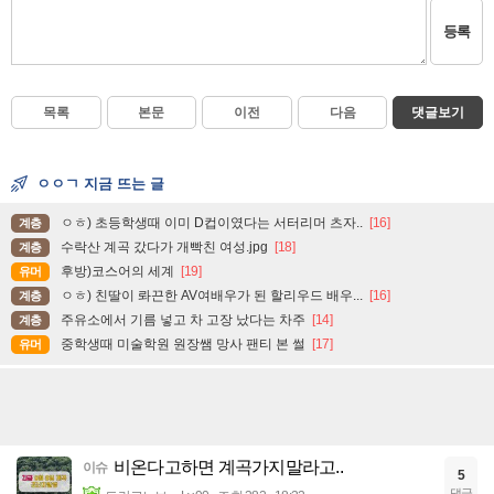
등록
목록
본문
이전
다음
댓글보기
ㅇㅇㄱ 지금 뜨는 글
ㅇㅎ) 초등학생때 이미 D컵이였다는 서터리머 츠자..
[16]
계층
수락산 계곡 갔다가 개빡친 여성.jpg
[18]
계층
후방)코스어의 세계
[19]
유머
ㅇㅎ) 친딸이 롸끈한 AV여배우가 된 할리우드 배우...
[16]
계층
주유소에서 기름 넣고 차 고장 났다는 차주
[14]
계층
중학생때 미술학원 원장쌤 망사 팬티 본 썰
[17]
유머
비온다고하면 계곡가지말라고..
이슈
5
댓글