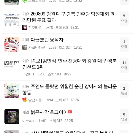
드라고노브
Lv.90
조회 382
18:32
260809 강원 대구 경북 민주당 당원대회 권
이슈
5
리당원 투표 결과
댓글
진겟타원
Lv.70
조회 308
18:31
다급했던 당직자
기타
1
댓글
사실난라쿤
Lv.89
조회 324
18:31
[속보] 김민석, 민주 전당대회 강원·대구·경북
이슈
11
경선도 1위
댓글
파인더1
Lv.80
조회 503
18:29
주인도 몰랐던 위험한 순간 강아지의 놀라운
감동
2
행동
댓글
달섭지롱
Lv.94
조회 493
18:26
붉은사막 호크아이
게임
0
댓글
아브라카
Lv.91
조회 312
18:25