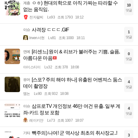
ㅇㅎ) 현대의학으로 아직 가짜는 따라할 수
계층
10
없는 움직임.
댓글
전자팔찌
Lv.93
조회 1793
18:12
사격장 ㄷㄷㄷ.GIF
이슈
1
댓글
Inven서현
Lv.81
조회 1000
18:11
[리센느] 원이 & 리브가 불러주는 기쁨, 슬픔,
연예
0
아름다운 마음
댓글
아이스티이
Lv.32
조회 378
18:08
[스포? 주의 해야 하나] 유출된 어벤져스 둠스
유머
4
데이 촬영장
댓글
멤논
Lv.80
조회 932
18:08
삼프로TV 개인정보 46만 여건 유출. 일부 계
이슈
4
좌-카드 정보 포함
댓글
레이키얀
Lv.73
조회 1007
18:07
빽주의) 나여! 군 역사상 최초의 취사장교..!
기타
3