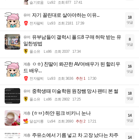
슬기로움
Lv.92
조회 877
17:41
자기 꼴린대로 살아야하는 이유...
유머
18
댓글
전자팔찌
Lv.93
조회 2181
17:39
유부남들이 갤럭시 폴드8 구매 허락 받는 유
유머
8
일한방법
댓글
풀소유
Lv.86
조회 2037
17:34
ㅇㅎ) 친딸이 롸끈한 AV여배우가 된 할리우
계층
16
드 배우...
댓글
전자팔찌
Lv.93
조회 3636
추천 1
17:30
중학생때 미술학원 원장쌤 망사 팬티 본 썰
유머
18
댓글
풀소유
Lv.86
조회 2802
17:25
(ㅎㅂ) 하얀 핑크 비키니 눈나
계층
14
댓글
달섭지롱
Lv.94
조회 2690
추천 2
17:21
주유소에서 기름 넣고 차 고장 났다는 차주
계층
14