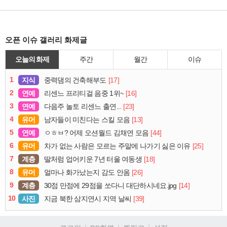
오픈 이슈 갤러리 화제글
오늘의 화제
주간
월간
이슈
1
지식
[17]
중력댐의 건축해부도
2
연예
[16]
리센느 프리티걸 음중 1위~
3
연예
[23]
다음주 놀토 리센느 출연...
4
유머
[13]
남자들이 미친다는 스킬 모음
5
연예
[44]
ㅇㅎㅂ? 어제 오션월드 김채연 모음
6
유머
[25]
차가 없는 사람은 모르는 주말에 나가기 싫은 이유
7
계층
[18]
딸처럼 업어키운 7년 터울 여동생
8
유머
[26]
얼마나 화가났는지 감도 안옴
9
계층
[14]
30점 만점에 29점을 쏘다니 대단하시네요.jpg
10
사진
[39]
지금 북한 삼지연시 지역 날씨