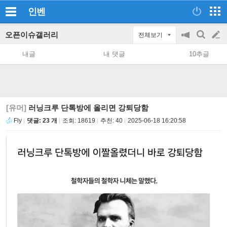
인벤
오픈이슈갤러리
전체보기
공
검
글
지
색
내글
내 댓글
10추글
on/off
쓰
기
[유머]
러닝크루 단톡방에 올리면 강퇴당함
Fly
댓글: 23 개
조회:
18619
추천:
40
2025-06-18 16:20:58