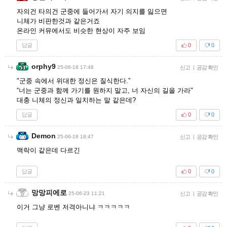
자의건 타의건 군중에 들어가서 자기 의지를 잃으면
니체가 비판한것과 같은거죠
온라인 커뮤에서도 비슷한 현상이 자주 보임
답글
0
0
orphy9
25-06-18 17:48
신고
|
공감 확인
"군중 속에서 위대한 정신은 질식한다.”
“너는 군중과 함께 가기를 원하지 말고, 너 자신의 길을 가라"
대충 니체의 정신과 일치하는 말 같은데?
답글
0
0
Demon
25-06-18 18:47
신고
|
공감 확인
맥락이 같은데 다르긴
답글
0
0
망망피에로
25-06-23 11:21
신고
|
공감 확인
이거 그냥 로벤 저격아니냐 ㅋㅋㅋㅋㅋ