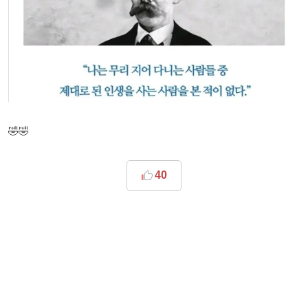
🤣🤣
40