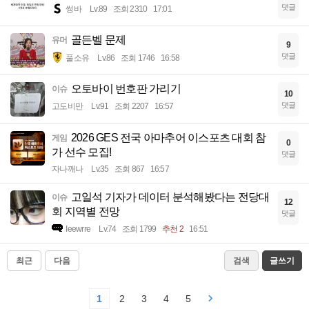
댓글
썽바
Lv.89
조회 2310
17:01
골든벨 문제
유머
9
댓글
풀소유
Lv.86
조회 1746
16:58
오토바이 번호판 가리기
이슈
10
댓글
고도비만
Lv.91
조회 2207
16:57
2026 GES 전국 아마추어 이스포츠 대회 참
게임
0
가 선수 모집!
댓글
자나깨나
Lv.35
조회 867
16:57
고일석 기자가 데이터 분석해봤다는 전당대
이슈
12
회 지역별 전망
댓글
Ieewrre
Lv.74
조회 1799
추천 2
16:51
최근
다음
검색
글쓰기
1
2
3
4
5