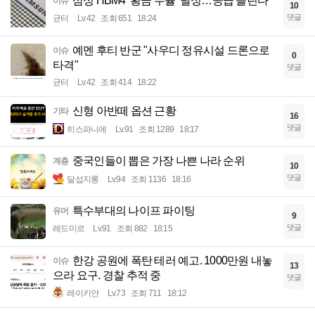
삼성 HBM4 ‘황금 수율’ 달성…공급 늘린다
이슈
10
댓글
균터
Lv.42
조회 651
18:24
예멘 후티 반군 "사우디 정유시설 드론으로
이슈
0
타격"
댓글
균터
Lv.42
조회 414
18:22
신형 아반떼 옵션 근황
기타
16
댓글
히스파니에
Lv.91
조회 1289
18:17
중국인들이 뽑은 가장 나쁜 나라 순위
계층
10
댓글
달섭지롱
Lv.94
조회 1136
18:16
특수부대의 나이프 파이팅
유머
9
댓글
레드미르
Lv.91
조회 882
18:15
한강 공원에 폭탄 테러 예고. 1000만원 내놓
이슈
13
으라 요구. 경찰 추적 중
댓글
레이키얀
Lv.73
조회 711
18:12