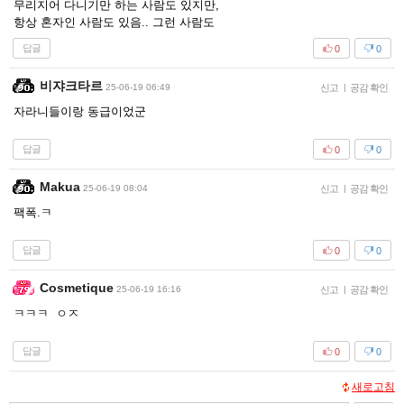
무리지어 다니기만 하는 사람도 있지만,
항상 혼자인 사람도 있음.. 그런 사람도
답글
0
0
비쟈크타르
25-06-19 06:49
신고
|
공감 확인
자라니들이랑 동급이었군
답글
0
0
Makua
25-06-19 08:04
신고
|
공감 확인
팩폭.ㅋ
답글
0
0
Cosmetique
25-06-19 16:16
신고
|
공감 확인
ㅋㅋㅋ ㅇㅈ
답글
0
0
새로고침