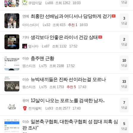
댓글
큐땁이알
Lv.88
조회 1262
18:03
최홍만 선배님과 어디서나 당당하게 걷기
연예
3
댓글
아이스티이
Lv.32
조회 615
추천 1
18:03
생각보다 안좋은 라이너 건강 상태
기타
2
댓글
옆사마
Lv.87
조회 1132
17:52
충주맨 근황
이슈
10
댓글
원스타조
Lv.75
조회 2188
17:52
뉴박새끼들은 진짜 선이라는걸 모르나
이슈
33
댓글
원스타조
Lv.75
조회 1753
추천 5
17:43
12살이 나오는 포르노를 검색한 남자..
유머
7
댓글
전자팔찌
Lv.93
조회 2577
17:43
일본축구협회, 대한축구협회 성 접대 의혹 심
이슈
5
판 조사"
댓글