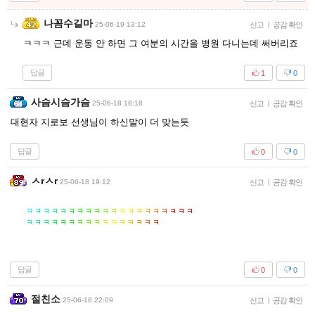
나꼼수길마
25-06-19 13:12
신고
|
공감 확인
ㅋㅋㅋ 근데 운동 안 하면 그 여분의 시간을 병원 다니는데 써버리죠
답글
1
0
사슴시슴가슴
25-06-18 18:18
신고
|
공감 확인
대현자 지로보 선생님이 하신말이 더 맞는듯
답글
0
0
ㅅrㅅr
25-06-18 19:12
신고
|
공감 확인
답글
0
0
절친소
25-06-18 22:09
신고
|
공감 확인