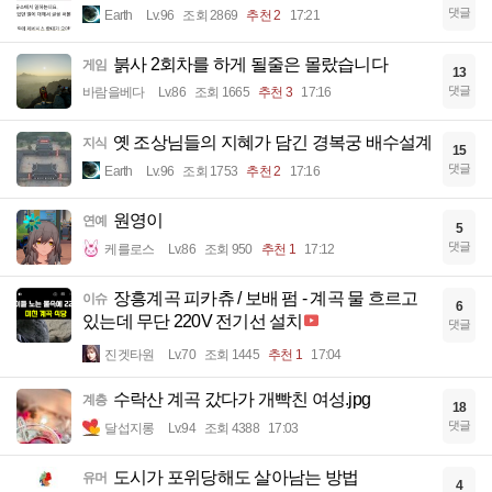
댓글
Earth
Lv.96
조회 2869
추천 2
17:21
붉사 2회차를 하게 될줄은 몰랐습니다
게임
13
댓글
바람을베다
Lv.86
조회 1665
추천 3
17:16
옛 조상님들의 지혜가 담긴 경복궁 배수설계
지식
15
댓글
Earth
Lv.96
조회 1753
추천 2
17:16
원영이
연예
5
댓글
케를로스
Lv.86
조회 950
추천 1
17:12
장흥계곡 피카츄 / 보배 펌 - 계곡 물 흐르고
이슈
6
있는데 무단 220V 전기선 설치
댓글
진겟타원
Lv.70
조회 1445
추천 1
17:04
수락산 계곡 갔다가 개빡친 여성.jpg
계층
18
댓글
달섭지롱
Lv.94
조회 4388
17:03
도시가 포위당해도 살아남는 방법
유머
4