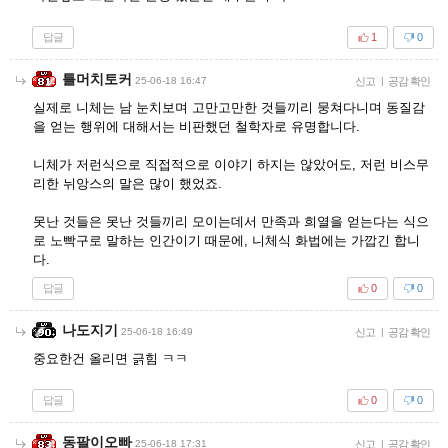
답글
1
0
틀머치토커
25-06-18 16:47
신고
|
공감 확인
실제로 니체는 남 눈치보며 고만고만한 것들끼리 뭉쳐다니며 동질감
을 얻는 행위에 대해서는 비판했던 철학자로 유명합니다.
니체가 저런식으로 직접적으로 이야기 하지는 않았어도, 저런 비스무
리한 뉘앙스의 말은 많이 했었죠.
못난 것들은 못난 것들끼리 모이는데서 만족과 희열을 얻는다는 식으
로 노빡구로 말하는 인간이기 때문에, 니체식 화법에는 가깝긴 합니
다.
답글
0
0
나도지기
25-06-18 16:49
신고
|
공감 확인
중요한건 올리면 긁힘 ㅋㅋ
답글
0
0
동팔이오빠
25-06-18 17:31
신고
|
공감 확인