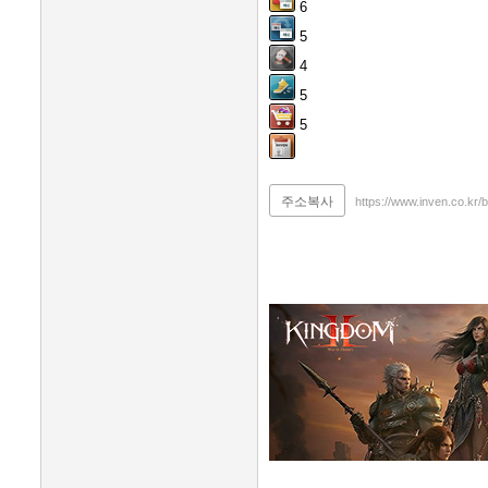
6
5
4
5
5
주소복사
https://www.inven.co.kr