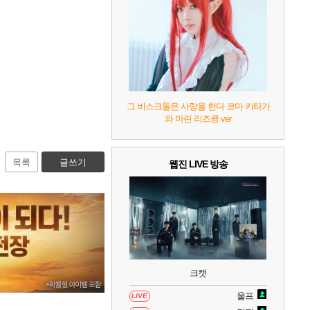
8
헤일로: 캠페인 이볼브드
2
9
캡틴 츠바사 2 월드 파이터즈
10
레고 배트맨: 레거시 오브 더 다크 나이트
그 비스크돌은 사랑을 한다 코마 키타가
와 마린 리즈큥 ver
목록
글쓰기
웹진 LIVE 방송
크캣
울프
LIVE