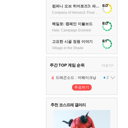
6.0
컴퍼니 오브 히어로즈3: 파이널 스탠드
Company of Heroes3: Final stand
8.0
헤일로: 캠페인 이볼브드
Halo: Campaign Evolved
8.1
고요한 시골 정원 이야기
Village in the Shade
주간 TOP 게임 순위
더보기+
1
2
3
4
5
팰월드
프로야구스피리츠2026
드래곤소드 : 어웨이크닝
블라인드 삼국
어쌔신 크리드: 블랙 플래그 리싱크드
1
2
2
1
투표하기
6
그랑블루 판타지 리링크 - 엔드리스 라그나로크
1
추천 코스프레 갤러리
7
리듬 천국 미라클 스타즈
2