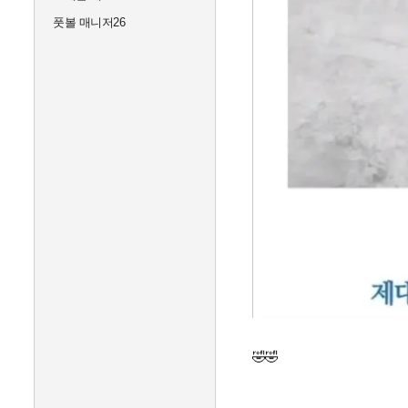
풋볼 매니저26
🤣🤣