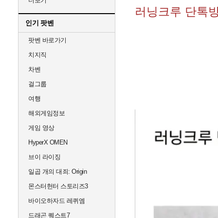
더보기
러닝크루 단톡방
인기 팟벤
팟벤 바로가기
치지직
차벤
걸그룹
여행
해외게임정보
게임 영상
HyperX OMEN
브이 라이징
일곱 개의 대죄: Origin
몬스터헌터 스토리즈3
바이오하자드 레퀴엠
드래곤 퀘스트7