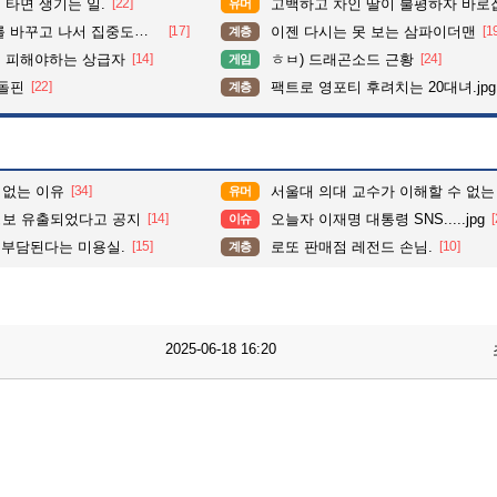
타면 생기는 일.
[22]
고백하고 차인 딸이 불평하자 바로
유머
도가 확 올라갔다는 한 아파트의 안내방송
[17]
이젠 다시는 못 보는 삼파이더맨
[1
계층
 피해야하는 상급자
[14]
ㅎㅂ) 드래곤소드 근황
[24]
게임
 돌핀
[22]
팩트로 영포티 후려치는 20대녀.jpg
계층
 없는 이유
[34]
서울대 의대 교수가 이해할 수 없는
유머
정보 유출되었다고 공지
[14]
오늘자 이재명 대통령 SNS.....jpg
[
이슈
 부담된다는 미용실.
[15]
로또 판매점 레전드 손님.
[10]
계층
2025-06-18 16:20