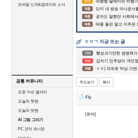
외향형 딸래미와 비행기 
유머
모바일 신작&업데이트 소식
단지 내 방송 아나운서를 바꾸고 나서 집중
계층
공자도 말했던 사회에서
계층
태풍 돌핀 말고 이주은
계층
ㅇㅇㄱ 지금 뜨는 글
행성크기만한 생명체가
기타
갑자기 민주당이 개인
이슈
ㅇㅎ) 외외로 막상 가면
계층
공통 커뮤니티
주소보기
복사
오픈 이슈 갤러리
Fly
오늘의 핫벤
오늘의 팟벤
[유머]
AI 그림 그리기
PC 견적 게시판