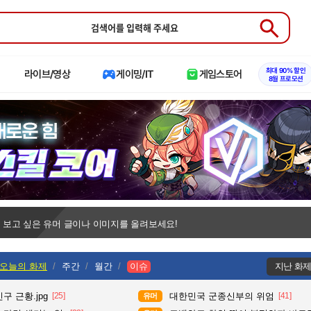
Submit
최대 90% 할인
라이브/영상
게이밍/IT
게임스토어
8월 프로모션
 보고 싶은 유머 글이나 이미지를 올려보세요!
오늘의 화제
주간
월간
이슈
지난 화
구 근황.jpg
[25]
대한민국 군종신부의 위엄
[41]
유머