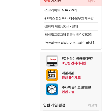
핫딜
게시판
더보기+
스프라이트 350ml x 24개
(30박스 한정특가) 제주보우짱 제주밤호박 미니단호박 로얄과 5kg
토레타 제로 500ml x 24개
바이탈프로그램 정품 비타민C 600정
뉴트리큐브 파라다이스 그레인 버닝 120정
PC 견적이 궁금하다면?
IT인벤 견적게시판
매일매일,
인벤 출석체크!
주사위 굴리고 포인트!
인벤 마블
인벤 게임 평점
더보기+