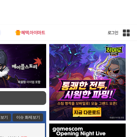
혜택.아이마트
로그인
인
벤
전
체
사
이
트
맵
제보기
이슈 화제보기
인
벤
배