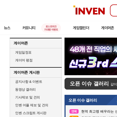
인
벤
로스트아크
뉴스
커뮤니티
게임캘린더
게이머존
기대평 이벤트
게이머존
게임일정표
게이머 평점
게이머존 게시판
공지사항 & 이벤트
오픈 이슈 갤러리
같이
동영상 갤러리
기사제보 및 건의
오픈 이슈 갤러리
인벤 어플 제보 및 건의
현역 최고령 배우라는 신
연예
인벤 스크립트 게시판