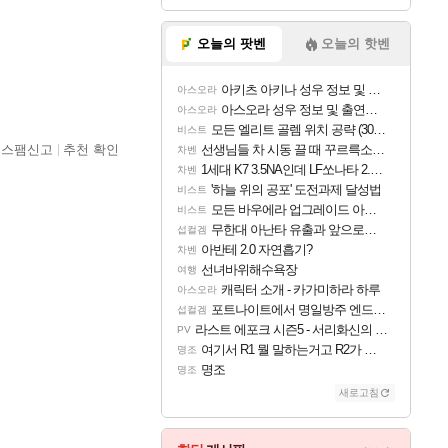
오늘의 팟벤
오늘의 핫벤
아키츠 아키나 성우 정보 및 주요 필모
아스오라
아스오라 성우 정보 및 출연작 모음
아스오라
모든 엘리트 골렘 위치 공략 (30개) - 방랑 결투가
비스트
스팸신고
추천 확인
선생님들 차 시동 끌 때 꾸르륵소리나는데
차벤
1세대 K7 3.5NA인데 LF쏘나타 2.0NA 기변하면 유류비 절약이 얼마나 될까요..?
차벤
'하늘 위의 공포' 도전과제 달성법
비스트
모든 바우에라 업그레이드 아이템 획득 위치 공략 (89개)
비스트
무한대 아난타 유출과 앞으로의 예상 (루머)
섭컬겜
아반테 2.0 자연흡기?
차벤
선녀바위해수욕장
여행
캐릭터 소개 - 카가미하라 하루
아스오라
포트나이트에서 명일방주 엔드필드 [펠리카] 판매 예정
섭컬겜
라스트 에포크 시즌5 - 서리화신의 분노 티저
PV
여기서 R1 뭘 말하는거고 R2가 뭘말하는걸까요?
명조
명조
명조
새로고침