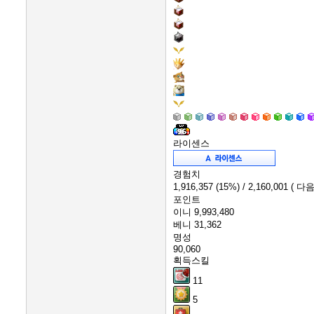
라이센스
경험치
1,916,357
(15%)
/ 2,160,001
( 다음
포인트
이니
9,993,480
베니
31,362
명성
90,060
획득스킬
11
5