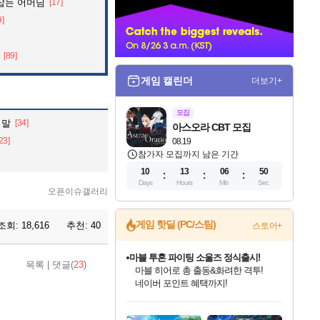
잡는 어머님
[17]
너
9]
[89]
게임 캘린더
더보기+
모집
 말
[34]
아스오라 CBT 모집
23]
08.19
참가자 모집까지 남은 기간
10
13
06
49
Days
Hours
Min
Sec
오픈이슈갤러리
게임 핫딜 (PC/스팀)
조회:
18,616
추천:
40
스토어+
마블 투혼 파이팅 소울즈 정식출시!
목록
|
댓글(
23
)
마블 히어로 총 출동&화려한 격투!
네이버 포인트 혜택까지!
인벤게임즈 8월 특별 할인!
드래곤소드: 어웨이크닝 입점!
문명 7 특별 할인!
귀무자: 검의 길 예약 판매 중!
비스트 오브 리인카네이션 정식 출시!
커세어 코브 출시 기념 할인!
더 렐릭 퍼스트 가디언 정식 출시
베데스다 40주년 기념 할인 중!
캡콤 프렌차이즈 할인 진행 중!
캡콤 일부 상품 상시 할인
스타워즈 은하계 레이서
로블록스 기프트 카드 공식 입점
인기 퍼블리셔 모음!
스팀으로 만나는 드래곤소드!
조선&고려 DLC 출시 예정
10% 할인과
게임프릭 신작 IP
해적'섬'을 발전시키자!
설화x하드코어 액션!
베데스다의 명작들을
몬헌, 바하 등 인기 IP를
몬헌 와일즈 & 드래곤즈 도그마2
인벤게임즈에서 10% 추가 적립
Robux를 가장 안전하고