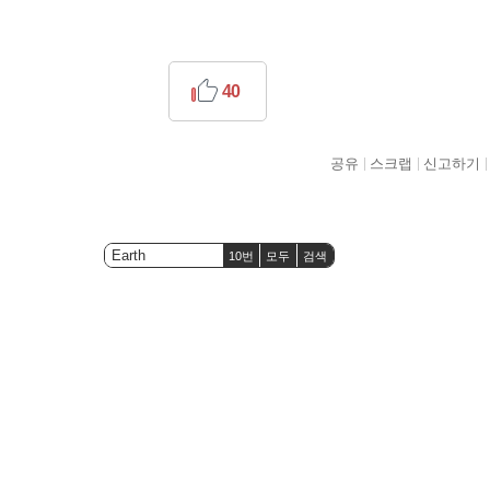
40
공유
스크랩
신고하기
10번
모두
검색