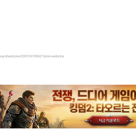
/board/webzine/2097/2479562?iskin=webzine