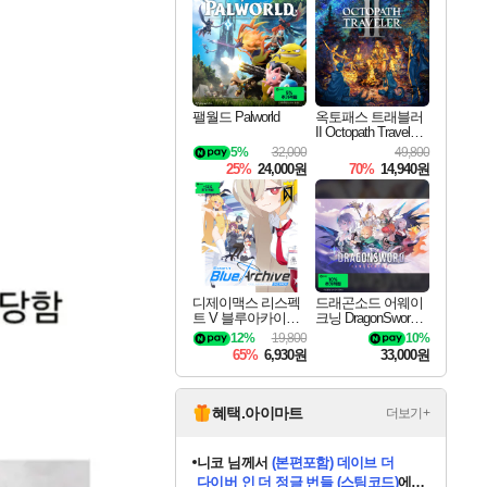
최대 90% 할인가를 만나보세요!
네이버혜택과 함께 만나보세요!
50%할인&추가 적립까지!
이니&베니 혜택까지!
네이버 혜택가와 함께 예약하세요!
할인&네이버혜택으로 만나보세요!
네이버페이 혜택과 만나보세요!
40주년 프로모션으로 만나보세요!
할인가에 만나보세요!
일부 에디션 상시 할인!
혜택으로 예약 판매 중
편안하게 충전하세요
팰월드 Palworld
옥토패스 트래블러
II Octopath Traveler I
I
5%
32,000
49,800
25%
24,000원
70%
14,940원
디제이맥스 리스펙
드래곤소드 어웨이
트 V 블루아카이브
크닝 DragonSword A
팩 DJMAX RESPE
wakening
12%
19,800
10%
CT V Blue Archive P
65%
6,930원
33,000원
ack DLC
혜택.아이마트
더보기+
니코
님께서
(본편포함) 데이브 더
다이버 인 더 정글 번들 (스팀코드)
에