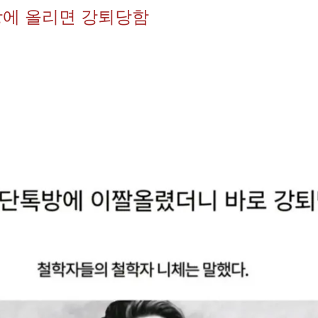
에 올리면 강퇴당함