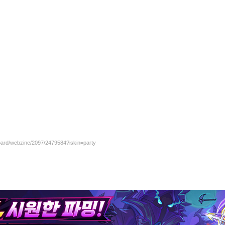
board/webzine/2097/2479584?iskin=party