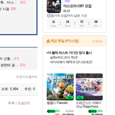
모집
던 아재의 정체
[22]
아스오라 CBT 모집
던 시절
[39]
08.19
참가자 모집까지 남은 기간
11
19
57
07
Days
Hours
Min
Sec
게임 핫딜 (PC/스팀)
스토어+
베데스다 40주년 기념 할인 중!
베데스다의 명작들을
 근황..
[17]
40주년 프로모션으로 만나보세요!
 걸린 일진.
[23]
인벤게임즈 8월 특별 할인!
드래곤소드: 어웨이크닝 입점!
문명 7 특별 할인!
마블 투혼 파이팅 소울즈 정식출시!
귀무자: 검의 길 예약 판매 중!
비스트 오브 리인카네이션 정식 출시!
커세어 코브 출시 기념 할인!
더 렐릭 퍼스트 가디언 정식 출시
캡콤 프렌차이즈 할인 진행 중!
캡콤 일부 상품 상시 할인
스타워즈 은하계 레이서
로블록스 기프트 카드 공식 입점
인기 퍼블리셔 모음!
스팀으로 만나는 드래곤소드!
조선&고려 DLC 출시 예정
마블 히어로 총 출동&화려한 격투!
10% 할인과
게임프릭 신작 IP
해적'섬'을 발전시키자!
설화x하드코어 액션!
몬헌, 바하 등 인기 IP를
몬헌 와일즈 & 드래곤즈 도그마2
인벤게임즈에서 10% 추가 적립
Robux를 가장 안전하고
최대 90% 할인가를 만나보세요!
네이버혜택과 함께 만나보세요!
50%할인&추가 적립까지!
네이버 포인트 혜택까지!
이니&베니 혜택까지!
네이버 혜택가와 함께 예약하세요!
할인&네이버혜택으로 만나보세요!
네이버페이 혜택과 만나보세요!
할인가에 만나보세요!
일부 에디션 상시 할인!
혜택으로 예약 판매 중
편안하게 충전하세요
오픈이슈갤러리
조회:
5,994
추천:
0
팰월드 Palworld
드래곤소드 어웨이
목록
|
댓글(
15
)
크닝 DragonSword A
wakening
5%
32,000
10%