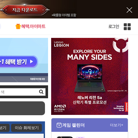
혜택.아이마트
로그인
인
벤
전
체
사
이
트
맵
검
색
게임 캘린더
더보기+
보기
이슈 화제보기