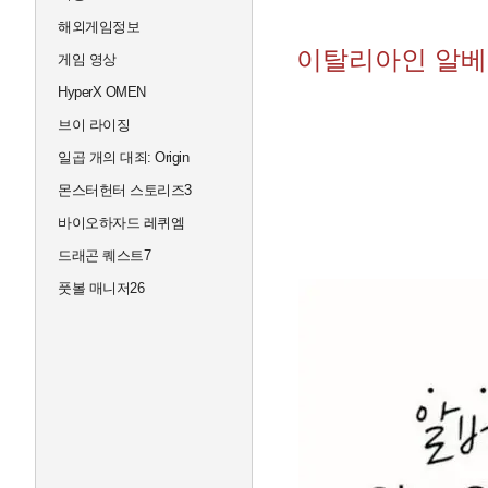
해외게임정보
이탈리아인 알베르
게임 영상
HyperX OMEN
브이 라이징
일곱 개의 대죄: Origin
몬스터헌터 스토리즈3
바이오하자드 레퀴엠
드래곤 퀘스트7
풋볼 매니저26