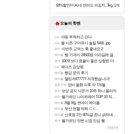
68%할인!이씨네 전라도 파김치, 3kg, 1개
오늘의 핫벤
야동 투척하고 간다
LoL
올 시즌 구마유시 솔킬 64회..jpg
LoL
이번주 교역소 룩 좋네요 2
와우
빵 가격이 24500원 이라길래 결제 취소하고 나왔다
메이플
100:8 보다 효율이 좋은 상향된 아제나 ㄷㄷ
로아
페이즈 감상평
LoL
빵값 문의 후기
메이플
챌린저#77777 저격했습니다!
메이플
장비 올환 이후 약 7개월
검은사막
보상 공지 나온거 10추 하니 올리자
로아
벨가르딘 나이트메어 TOP 10 직업별 분포
로아
8월 9일 썬데이 메이플
메이플
부산 헌혈 먹튀 ㄷㄷ..
메이플
신호등 2인 40%글 존나 긁히네 씨발
메이플
벨가르딘 맛본 시점 민심 췤
로아
더보기+