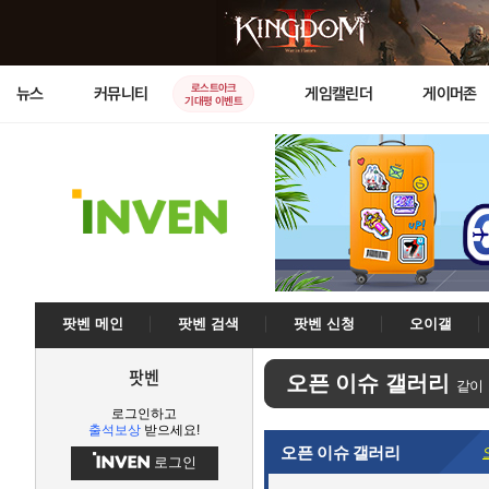
로스트아크
뉴스
커뮤니티
게임캘린더
게이머존
기대평 이벤트
팟벤 메인
팟벤 검색
팟벤 신청
오이갤
팟벤
오픈 이슈 갤러리
같이
로그인하고
출석보상
받으세요!
오픈 이슈 갤러리
로그인