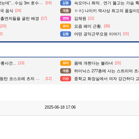
심 3m 호수 뛰어든 60대 의인
[16]
슥오더니 촤악.. 연기 뚫고는 가슴 툭툭.. 지나가
감동
국 음식
[24]
ㅇㅎ) 나이키 역사상 최고의 품질이
계층
 출연자들을 굴린 배경
[17]
김채원
[12]
연예
[23]
요즘 폐미 근황.
[39]
유머
2]
어떤 공익근무요원 이야기
[15]
감동
롱사건...
[13]
몸매 개쩐다는 블라녀
[15]
유머
하이닉스 277층에 사는 스트리머 츠자
계층
탄 코스프레 츠자 인터뷰.
[12]
중학교 화장실에서 여자 강간하다 교생한테
이슈
2025-06-18 17:06