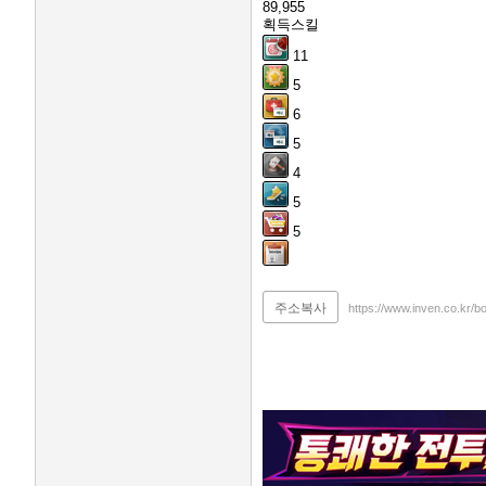
89,955
획득스킬
11
5
6
5
4
5
5
주소복사
https://www.inven.co.kr/