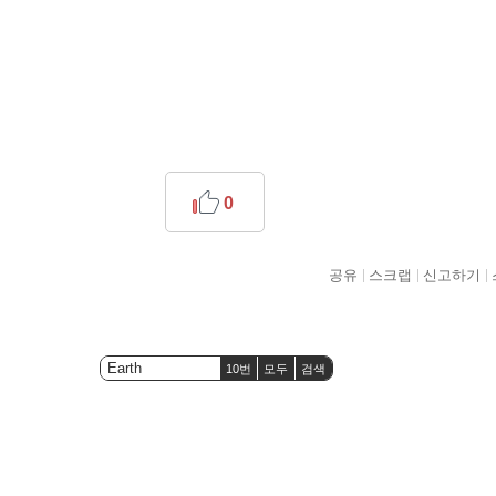
0
공유
스크랩
신고하기
10번
모두
검색