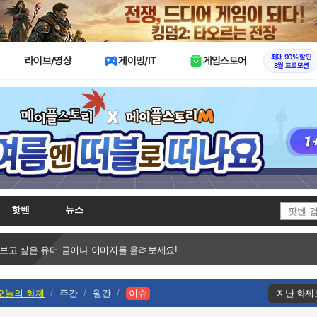
X
최대 90% 할인
라이브/영상
게이밍/IT
게임스토어
8월 프로모션
핫벤
뉴스
 보고 싶은 유머 글이나 이미지를 올려보세요!
오늘의 화제
주간
월간
이슈
지난 화제