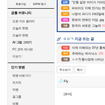
“인형 같은 아이가 가라앉는데”…수
감동
회원가입
ID/PW 찾기
파브리도 이해 안가는 한
유머
공통 커뮤니티
나영석 피디가 1박2일때
유머
뜻밖의 연예인 미담..jpg
연예
오픈 이슈 갤러리
한국의 새로운 그늘막
[1
계층
오늘의 핫벤
오늘의 팟벤
ㅇㅇㄱ 지금 뜨는 글
AI 그림 그리기
이제 이해되는 07년 룸싸
이슈
PC 견적 게시판
추락하는 하이닉스
[20]
유머
더보기
ㅇㅎ?) 행사장에 나타난 동
계층
인기 팟벤
주소보기
복사
팟벤 바로가기
Fly
치지직
차벤
[유머]
걸그룹
여행