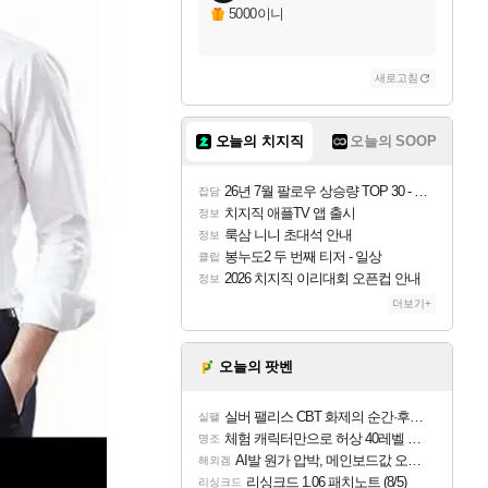
5000이니
새로고침
오늘의 치지직
오늘의 SOOP
26년 7월 팔로우 상승량 TOP 30 - 월간 치지직
잡담
치지직 애플TV 앱 출시
정보
룩삼 니니 초대석 안내
정보
봉누도2 두 번째 티저 - 일상
클립
2026 치지직 이리대회 오픈컵 안내
정보
더보기+
오늘의 팟벤
실버 팰리스 CBT 화제의 순간·후기 모음
실팰
체험 캐릭터만으로 허상 40레벨 하이와티아 5분 컷!｜에이메스·린네·모니에 명함
명조
AI발 원가 압박, 메인보드값 오르나
해외겜
리싱크드 1.06 패치노트 (8/5)
리싱크드