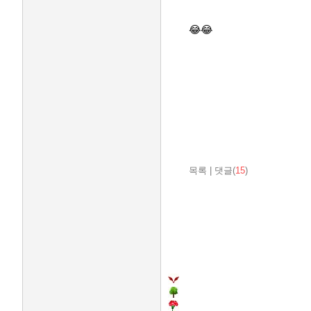
😂😂
목록
|
댓글(
15
)