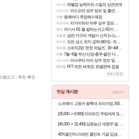
레벨업 능력치와 스킬의 상관관계
비스트
아스오라 성우 정보 및 출연작 모음
아스오라
동해바다 추암해수욕장
여행
카가미하라 하루 성우 정보 및 주요 필모
아스오라
여기서 R1 뭘 말하는거고 R2가 뭘말하는걸까요?
명조
섬란 카구라 개발사 신작 [시노비 넥서스] 연내 출시 예정
섭컬겜
모든 성소 위치 공략 (40개) - 귀환한 영혼 도전과제
비스트
스위치2판 ‘몬헌 와일즈’, 30~40fps 목표 추정
해외겜
7월~8월 부산-단양-충주-울진 다녀왔어요~
여행
아사쿠라 마이 성우 정보 및 주요 필모
아스오라
FF7 외전 세계관, 완결편에 집결
해외겜
새로고침
스팸신고
추천 확인
핫딜
게시판
더보기+
노르웨이 고등어 왕특대 프리미엄 200-220g x 10팩
[25,000 -> 8,900] 리피트인 주방세제 1L x 2개
[45,000 -> 31,400] 삼원농산 새청무 쌀 상등급 10kg
40%할인!리스테린 쿨민트 가글 입냄새제거 구강청결제 1L, 3개