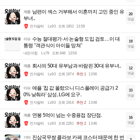
남편이 섹스 거부해서 이혼까지 고민 중인 유
계층
20
부녀..
댓글
전자팔찌
Lv.93
조회 1602
13:59
수능 절대평가·서·논술형 도입 검토…이 대
이슈
19
통령 "객관식이 아이들 망쳐"
댓글
내란의힘
Lv.79
조회 648
13:58
회사의 50대 유부남과 바람핀 30대 유부녀..
계층
12
댓글
전자팔찌
Lv.93
조회 1874
추천 1
13:56
애플 '칩 값 올랐으니 디스플레이 공급가 2
이슈
33
0% 낮춰라' 삼성, LG에 요구.
댓글
전자팔찌
Lv.93
조회 1916
추천 2
13:48
연봉 5억이 넘는 수중용접 장단점.
계층
16
댓글
전자팔찌
Lv.93
조회 2281
추천 2
13:46
진삼국무쌍 콜라보 카페 코스터 때문에 한 번
기타
2