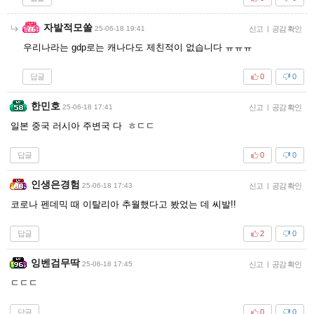
자발적모쏠
25-06-18 19:41
신고
|
공감 확인
우리나라는 gdp로는 캐나다도 제친적이 없습니다 ㅠㅠㅠ
답글
0
0
한민호
25-06-18 17:41
신고
|
공감 확인
일본 중국 러시아 주변국 다 ㅎㄷㄷ
답글
0
0
인생은경험
25-06-18 17:43
신고
|
공감 확인
코로나 펜데믹 때 이탈리아 추월했다고 봤었는 데 씨발!!
답글
2
0
잉벤검무딱
25-06-18 17:45
신고
|
공감 확인
ㄷㄷㄷ
답글
0
0