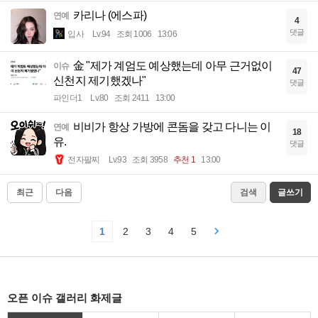
카리나 (에스파)
연예
4
댓글
입사
Lv.94
조회 1006
13:06
金 "제가 계엄도 예상했는데 아무 근거없이
이슈
47
신천지 제기했겠나"
댓글
파인더1
Lv.80
조회 2411
13:00
비비가 항상 가방에 콘돔을 갖고 다니는 이
연예
18
유.
댓글
전자팔찌
Lv.93
조회 3958
추천 1
13:00
최근
다음
검색
글쓰기
1
2
3
4
5
오픈 이슈 갤러리 화제글