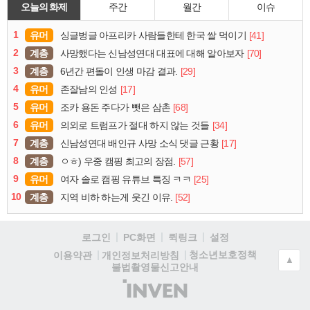
오늘의 화제
주간
월간
이슈
1
유머
[41]
싱글벙글 아프리카 사람들한테 한국 쌀 먹이기
2
계층
[70]
사망했다는 신남성연대 대표에 대해 알아보자
3
계층
[29]
6년간 편돌이 인생 마감 결과.
4
유머
[17]
존잘남의 인성
5
유머
[68]
조카 용돈 주다가 뺏은 삼촌
6
유머
[34]
의외로 트럼프가 절대 하지 않는 것들
7
계층
[17]
신남성연대 배인규 사망 소식 댓글 근황
8
계층
[57]
ㅇㅎ) 우중 캠핑 최고의 장점.
9
유머
[25]
여자 솔로 캠핑 유튜브 특징 ㅋㅋ
10
계층
[52]
지역 비하 하는게 웃긴 이유.
로그인
PC화면
퀵링크
설정
청소년보호정책
이용약관
개인정보처리방침
▲
불법촬영물신고안내
(주)
인