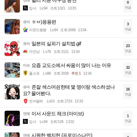
빌리 시윤 야구장 공연
연예
0
댓글
입사
Lv.94
조회 1021
13:35
ㅎㅂ)응용편
유머
3
댓글
아몬드봉봉
Lv.84
조회 1868
13:34
일본의 실외기 설치법.gif
유머
23
댓글
까만냥
Lv.78
조회 2121
13:34
요즘 교도소에서 싸움이 많이 나는 이유
이슈
32
댓글
풀소유
Lv.86
조회 2039
추천 1
13:34
존잘 섹스머쉰한테 몇 명이랑 섹스하셨나
유머
16
요? 물어봤다.
댓글
전자팔찌
Lv.93
조회 2726
13:33
이서 사운드 체크 (아이브)
연예
1
댓글
입사
Lv.94
조회 528
13:32
시원한 백지헌 (프로미스나인)
연예