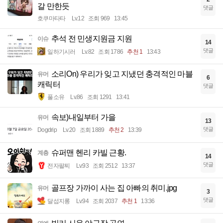
갈 만한듯
댓글
호쿠마타타
Lv.12
조회 969
13:45
추석 전 민생지원금 지원
이슈
14
댓글
일하기시러
Lv.82
조회 1786
추천 1
13:43
소리On) 우리가 잊고 지냈던 충격적인 마블
유머
6
캐릭터
댓글
풀소유
Lv.86
조회 1291
13:41
속보)내일부터 가을
유머
13
댓글
Dogdrip
Lv.20
조회 1889
추천 2
13:39
슈퍼맨 헨리 카빌 근황.
계층
14
댓글
전자팔찌
Lv.93
조회 2512
13:37
골프장 가까이 사는 집 아빠의 취미.jpg
유머
3
댓글
달섭지롱
Lv.94
조회 2037
추천 1
13:36