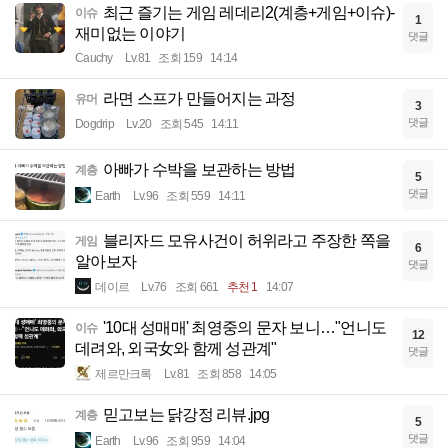
최근 즐기는 게임 레데리2(계층+게임+이슈)-
이슈
1
재미없는 이야기
댓글
Cauchy
Lv.81
조회 159
14:14
라면 스프가 만들어지는 과정
유머
3
댓글
Dogdrip
Lv.20
조회 545
14:11
아빠가 수박을 보관하는 방법
계층
5
댓글
Earth
Lv.96
조회 559
14:11
블리자드 모유사건이 허위라고 주장한 쪽을
게임
6
알아보자
댓글
데이르
Lv.76
조회 661
추천 1
14:07
'10대 성매매' 최영중의 문자 보니…"언니도
이슈
12
데려와, 외국女와 함께 성관계"
댓글
제르만크록
Lv.81
조회 858
14:05
믿고보는 닭강정 리뷰.jpg
계층
5
댓글
Earth
Lv.96
조회 959
14:04