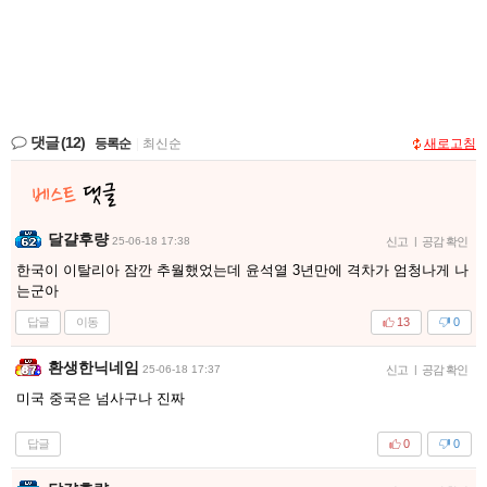
댓글
(12)
등록순
|
최신순
새로고침
달걀후량
25-06-18 17:38
신고
|
공감 확인
한국이 이탈리아 잠깐 추월했었는데 윤석열 3년만에 격차가 엄청나게 나
는군아
답글
이동
13
0
환생한닉네임
25-06-18 17:37
신고
|
공감 확인
미국 중국은 넘사구나 진짜
답글
0
0