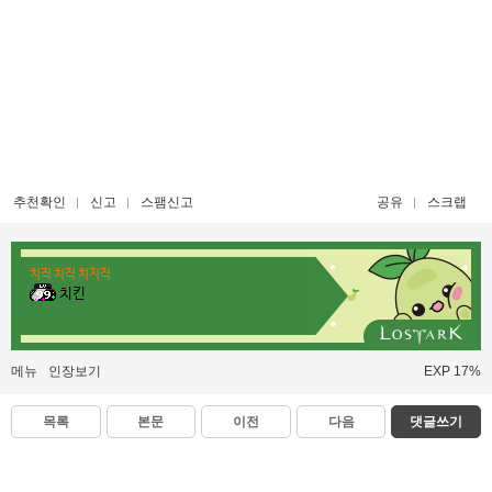
추천확인
신고
스팸신고
공유
스크랩
치직 치직 치지직
치킨
메뉴
인장보기
EXP 17%
목록
본문
이전
다음
댓글쓰기