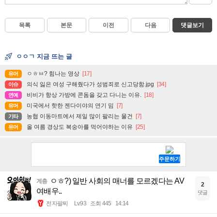
목록
본문
이전
다음
댓글보기
ㅇㅇㄱ 지금 뜨는 글
ㅇㅎㅂ? 힘나는 영상
[17]
유머
의식 잃은 여성 구해줬다가 성범죄로 신고당함.jpg
[34]
이슈
비비가 항상 가방에 콘돔을 갖고 다니는 이유.
[18]
연예
미국에서 핫한 젠다이야의 연기 밈
[7]
유머
농협 이동마트에서 제일 많이 팔리는 물건
[7]
기타
올 여름 경상도 복숭아를 먹어야하는 이유
[25]
유머
ㅇㅎ?) 일반 사회의 매너를 모르겠다는 AV
계층
2
여배우..
댓글
전자팔찌
Lv.93
조회 445
14:14