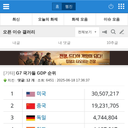
홈
웹진
최신
오늘의 화제
화제 모음
이슈 모음
오픈 이슈 갤러리
전체보기
공
검
글
지
색
내글
내 댓글
10추글
on/off
쓰
기
[기타]
G7 국가들 GDP 순위
치킨
댓글: 12 개
조회:
6451
2025-06-18 17:36:37