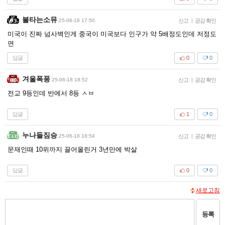
불타는소뮤
25-06-18 17:50
신고
|
공감 확인
미국이 진짜 넘사벽인게 중국이 미국보다 인구가 약 5배정도인데 저정도
면
답글
0
0
겨울폭풍
25-06-18 18:52
신고
|
공감 확인
전교 9등인데 반에서 8등 ㅅㅂ
답글
1
0
누나들짐승
25-06-18 18:54
신고
|
공감 확인
문재인때 10위까지 끌어올린거 3년만에 박살
답글
0
0
새로고침
등록