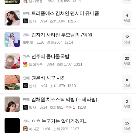
슬기로움
Lv.92
조회 655
13:18
트리플에스 김채연 맨시티 유니폼
연예
4
댓글
입사
Lv.94
조회 1094
13:15
갑자기 사라진 부모님의 7억원
기타
12
댓글
꿻뻵뗗
Lv.90
조회 2667
13:14
전주식 콩나물국밥
계층
23
댓글
달섭지롱
Lv.94
조회 1707
13:11
권은비 시구 사진
연예
8
댓글
입사
Lv.94
조회 1879
13:10
김채원 치즈스틱 먹방 (르세라핌)
연예
2
댓글
입사
Lv.94
조회 881
추천 1
13:08
ㅇㅎ 누군가는 알아가겠지...
기타
15
댓글
마나군
Lv.81
조회 2709
13:07