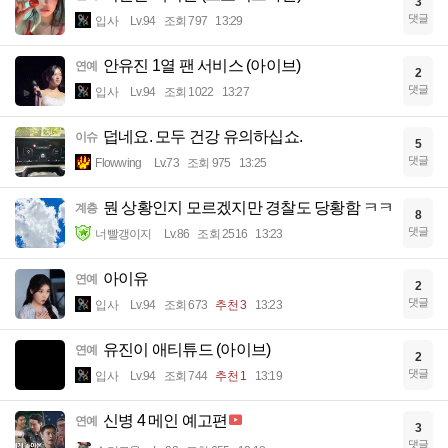
3
댓글
입사
Lv.94
조회 797
13:29
안유진 1열 팬 서비스 (아이브)
연예
2
댓글
입사
Lv.94
조회 1022
13:27
덥네요. 모두 건강 유의하십쇼.
이슈
5
댓글
Flowwing
Lv.73
조회 975
13:25
뭔 상황인지 모르겠지만 경찰도 당황함 ㅋㅋ
계층
8
댓글
너빨갱이지
Lv.86
조회 2516
13:23
아이유
연예
2
댓글
입사
Lv.94
조회 673
추천 3
13:23
유진이 애티튜드 (아이브)
연예
2
댓글
입사
Lv.94
조회 744
추천 1
13:19
신병 4 메인 예고편
연예
3
댓글