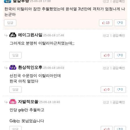
달걀후량
25-06-18 17:38
신고
|
공감 확인
한국이 이탈리아 잠깐 추월했었는데 윤석열 3년만에 격차가 엄청나게 나
는군아
답글
13
0
에이그윈사일
25-06-18 17:46
신고
|
공감 확인
그러게요 분명히 이탈리아근처였는데;;
답글
0
0
환상적인오후
25-06-18 18:03
신고
|
공감 확인
선진국 수문장이 이탈리아인데
한국 아직 멀었다
답글
0
0
자발적모쏠
25-06-18 19:40
신고
|
공감 확인
인당 gdp만 추월하고
Gdp는 못넘었습니다
답글
0
0