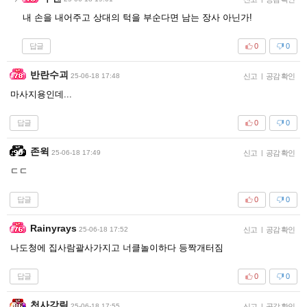
내 손을 내어주고 상대의 턱을 부순다면 남는 장사 아닌가!
답글
0
0
반란수괴
25-06-18 17:48
신고
|
공감 확인
마사지용인데...
답글
0
0
존윅
25-06-18 17:49
신고
|
공감 확인
ㄷㄷ
답글
0
0
Rainyrays
25-06-18 17:52
신고
|
공감 확인
나도청에 집사람괄사가지고 너클놀이하다 등짝개터짐
답글
0
0
천사강림
25-06-18 17:55
신고
|
공감 확인