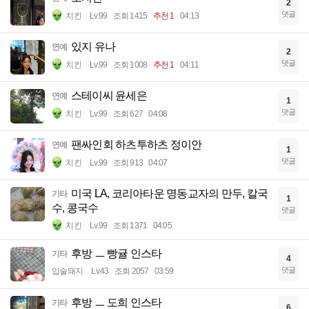
2
댓글
치킨
Lv.99
조회 1415
추천 1
04:13
있지 유나
연예
2
댓글
치킨
Lv.99
조회 1008
추천 1
04:11
스테이씨 윤세은
연예
1
댓글
치킨
Lv.99
조회 627
04:08
팬싸인회 하츠투하츠 정이안
연예
1
댓글
치킨
Lv.99
조회 913
04:07
미국 LA, 코리아타운 명동교자의 만두, 칼국
기타
1
수, 콩국수
댓글
치킨
Lv.99
조회 1371
04:05
후방 ㅡ 빵귤 인스타
기타
4
댓글
입술돼지
Lv.43
조회 2057
03:59
후방 ㅡ 도희 인스타
기타
6