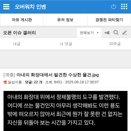
오버워치
인벤
자유 게시판
유저 정보
경쟁전 파티찾기
오픈 이슈 갤러리
전체보기
공
검
글
지
색
내글
내 댓글
10추글
on/off
쓰
기
[계층]
아내의 화장대에서 발견한 수상한 물건.jpg
달섭지롱
댓글: 22 개
조회:
8451
2025-06-18 17:38:07