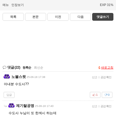
메뉴
인장보기
EXP 31%
목록
본문
이전
다음
댓글쓰기
댓글
(22)
등록순
|
최신순
새로고침
노블스윗
25-06-18 17:38
신고
|
공감 확인
아내분 수도사??
답글
1
0
제기랄공명
25-06-18 17:40
신고
|
공감 확인
수도사 누님이 또 한섹시 하는데