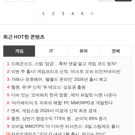
1
2
3
4
5
최근 HOT한 콘텐츠
게임
IT
유머
연예
1
드래곤소드, 스팀 '압긍'…축하 댓글 달고 게임 코드 받자!
2
이번 주 출시! 게임프리크 신작, '비스트 오브 리인카네이션'
3
가레나·포켓페어, ‘팰월드 온라인’ 2026년 출시 예고
4
웹젠, 뮤 IP 신작 '뮤 테오스' 상표권 출원
5
디바 잇는 '오버워치 한국 영웅', 메카 파일럿 디몬 나온다
6
‘아키에이지 S: 자유의 해협’ PC MMORPG로 개발한다
7
엔씨, 게임스컴 2026서 미공개 신작 최초 공개
8
웹젠, 상반기 영업수익 773억 원…순이익 89% 증가
9
모바일 MMOTPS '더 디비전 리서전스', 6일 스팀에도 출시
10
카카오게임즈 "오딘 Q 내년 1월 출시, 연기는 없다"