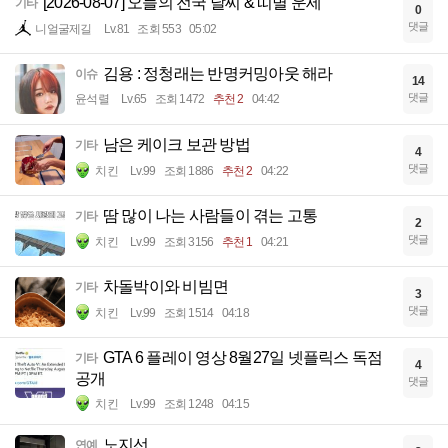
[2026-08-07] 오늘의 전국 날씨 & 띠별 운세
기타
0
댓글
니얼굴제길
Lv.81
조회 553
05:02
김용 : 정청래는 반명커밍아웃 해라
이슈
14
댓글
윤석렬
Lv.65
조회 1472
추천 2
04:42
남은 케이크 보관 방법
기타
4
댓글
치킨
Lv.99
조회 1886
추천 2
04:22
땀 많이 나는 사람들이 겪는 고통
기타
2
댓글
치킨
Lv.99
조회 3156
추천 1
04:21
차돌박이와 비빔면
기타
3
댓글
치킨
Lv.99
조회 1514
04:18
GTA 6 플레이 영상 8월27일 넷플릭스 독점
기타
4
공개
댓글
치킨
Lv.99
조회 1248
04:15
노지선
연예