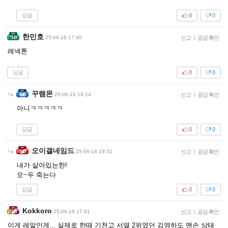
답글
0
0
한민호
25-06-18 17:40
신고
|
공감 확인
레넥톤
답글
0
0
꾸램몬
25-06-18 19:24
신고
|
공감 확인
아니ㅋㅋㅋㅋㅋ
답글
0
0
오이갤네임드
25-06-18 19:31
신고
|
공감 확인
내가 살아있는한!
모~두 죽는다
답글
0
0
Kokkoro
25-06-18 17:41
신고
|
공감 확인
이게 레알인게... 실제로 한때 기천고 서열 2위였던 김영하도 맨손 상태