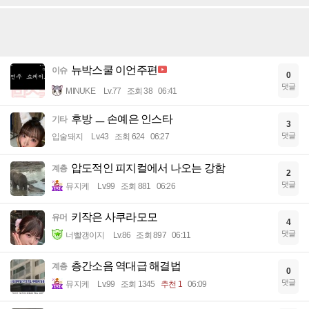
뉴박스쿨 이언주편
이슈
0
댓글
MINUKE
Lv.77
조회 38
06:41
후방 ㅡ 손예은 인스타
기타
3
댓글
입술돼지
Lv.43
조회 624
06:27
압도적인 피지컬에서 나오는 강함
계층
2
댓글
뮤지케
Lv.99
조회 881
06:26
키작은 사쿠라모모
유머
4
댓글
너빨갱이지
Lv.86
조회 897
06:11
층간소음 역대급 해결법
계층
0
댓글
뮤지케
Lv.99
조회 1345
추천 1
06:09