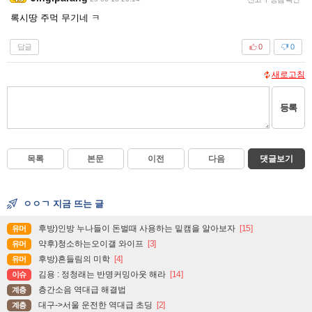
록시땅 주먹 무기네 ㅋ
답글
0
0
새로고침
등록
목록
본문
이전
다음
댓글보기
ㅇㅇㄱ 지금 뜨는 글
후방)인방 누나들이 돈벌때 사용하는 밑캠을 알아보자
[15]
유머
약후)청소하는오이갤 와이프
[3]
유머
후방)흔들림의 미학
[4]
유머
김용 : 정청래는 반명커밍아웃 해라
[14]
이슈
층간소음 역대급 해결법
계층
대구->서울 운전한 역대급 초딩
[2]
계층