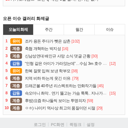
오픈 이슈 갤러리 화제글
오늘의 화제
주간
월간
이슈
1
유머
[102]
조카 용돈 주다가 뺏은 삼촌
2
계층
[16]
축협 개혁하는 박지성
3
계층
[30]
신남성연대 배인규 사망 소식 댓글 근황
4
감동
[12]
“인형 같은 아이가 가라앉는데”…수심 3m 호수 뛰어든 60대 의인
5
유머
[38]
한복 잘못 입혀 보낸 학부모
6
계층
[79]
지역 비하 하는게 웃긴 이유.
7
계층
[45]
드래곤볼 40주년 리스펙트하는 만화작가들
8
감동
[15]
슥오더니 촤악.. 연기 뚫고는 가슴 툭툭.. 지나가던 아재의 정체
9
계층
[59]
후방)요즘 하나둘씩 보이는 투명의자
10
계층
[29]
ㅇㅎ) 나이키 역사상 최고의 품질이던 시절
로그인
PC화면
퀵링크
설정