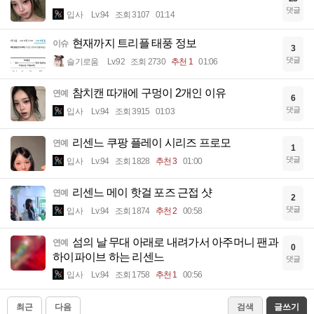
댓글
입사
Lv.94
조회 3107
01:14
현재까지 트리플 태풍 정보
이슈
3
댓글
슬기로움
Lv.92
조회 2730
추천 1
01:06
참치캔 따개에 구멍이 2개인 이유
연예
6
댓글
입사
Lv.94
조회 3915
01:03
리센느 쿠팡 플레이 시리즈 프로모
연예
1
댓글
입사
Lv.94
조회 1828
추천 3
01:00
리센느 메이 핫걸 포즈 근접 샷
연예
2
댓글
입사
Lv.94
조회 1874
추천 2
00:58
섬의 날 무대 아래로 내려가서 아주머니 팬과
연예
0
하이파이브 하는 리센느
댓글
입사
Lv.94
조회 1758
추천 1
00:56
최근
다음
검색
글쓰기