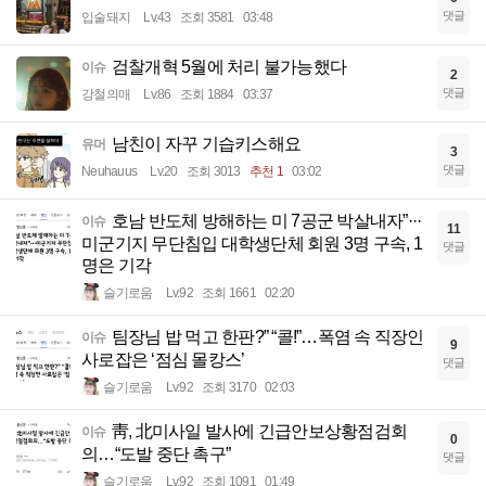
댓글
입술돼지
Lv.43
조회 3581
03:48
검찰개혁 5월에 처리 불가능했다
이슈
2
댓글
강철의매
Lv.86
조회 1884
03:37
남친이 자꾸 기습키스해요
유머
3
댓글
Neuhauus
Lv.20
조회 3013
추천 1
03:02
호남 반도체 방해하는 미 7공군 박살내자”···
이슈
11
미군기지 무단침입 대학생단체 회원 3명 구속, 1
댓글
명은 기각
슬기로움
Lv.92
조회 1661
02:20
팀장님 밥 먹고 한판?” “콜!”…폭염 속 직장인
이슈
9
사로잡은 ‘점심 몰캉스’
댓글
슬기로움
Lv.92
조회 3170
02:03
靑, 北미사일 발사에 긴급안보상황점검회
이슈
0
의…“도발 중단 촉구”
댓글
슬기로움
Lv.92
조회 1091
01:49