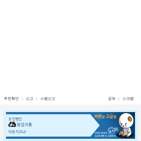
추천확인
신고
스팸신고
공유
스크랩
초 인벤인
달섭지롱
이게 지구냐!