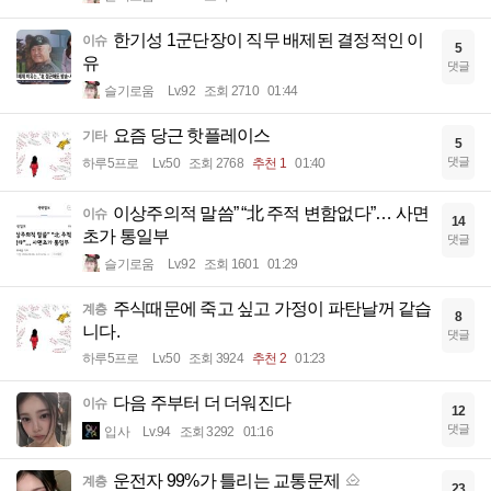
한기성 1군단장이 직무 배제된 결정적인 이
이슈
5
유
댓글
슬기로움
Lv.92
조회 2710
01:44
요즘 당근 핫플레이스
기타
5
댓글
하루5프로
Lv.50
조회 2768
추천 1
01:40
이상주의적 말씀” “北 주적 변함없다”… 사면
이슈
14
초가 통일부
댓글
슬기로움
Lv.92
조회 1601
01:29
주식때문에 죽고 싶고 가정이 파탄날꺼 같습
계층
8
니다.
댓글
하루5프로
Lv.50
조회 3924
추천 2
01:23
다음 주부터 더 더워진다
이슈
12
댓글
입사
Lv.94
조회 3292
01:16
운전자 99%가 틀리는 교통문제
계층
23