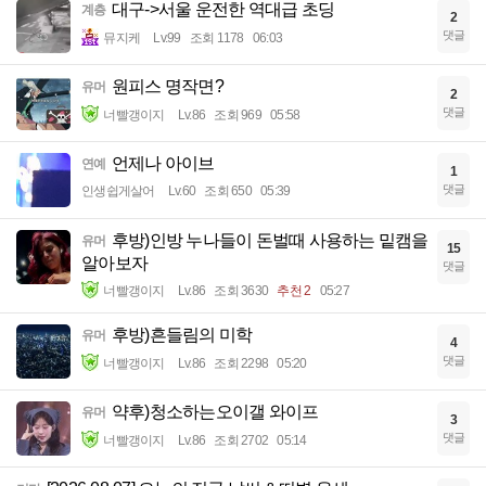
대구->서울 운전한 역대급 초딩
계층
2
댓글
뮤지케
Lv.99
조회 1178
06:03
원피스 명작면?
유머
2
댓글
너빨갱이지
Lv.86
조회 969
05:58
언제나 아이브
연예
1
댓글
인생쉽게살어
Lv.60
조회 650
05:39
후방)인방 누나들이 돈벌때 사용하는 밑캠을
유머
15
알아보자
댓글
너빨갱이지
Lv.86
조회 3630
추천 2
05:27
후방)흔들림의 미학
유머
4
댓글
너빨갱이지
Lv.86
조회 2298
05:20
약후)청소하는오이갤 와이프
유머
3
댓글
너빨갱이지
Lv.86
조회 2702
05:14