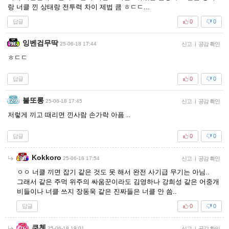
랑 너클 낀 상태랑 전투력 차이 제법 큼 ㅎㄷㄷ...
답글
0
0
잉벤검무딱
25-06-18 17:44
신고
|
공감 확인
ㅎㄷㄷ
답글
0
0
불또롱
25-06-18 17:45
신고
|
공감 확인
저렇게 끼고 때리면 낀사람 손가락 아픔 ..
답글
0
0
Kokkoro
25-06-18 17:54
신고
|
공감 확인
ㅇㅇ 너클 끼면 잡기 같은 것도 못 해서 완전 사기급 무기는 아님..
그래서 같은 주먹 위주의 싸움꾼이라도 김영하나 강희성 같은 어중개
비들이나 너클 쓰지 장동욱 같은 진짜들은 너클 안 씀..
답글
0
0
쿠첸
25-06-18 19:01
신고
|
공감 확인