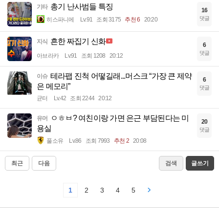
총기 난사범들 특징
기타
16
댓글
히스파니에
Lv.91
조회 3175
추천 6
20:20
흔한 짜집기 신화
지식
6
댓글
아브라카
Lv.91
조회 1208
20:12
테라팹 진척 어떻길래...머스크 “가장 큰 제약
이슈
6
은 메모리”
댓글
균터
Lv.42
조회 2244
20:12
ㅇㅎㅂ? 여친이랑 가면 은근 부담된다는 미
유머
20
용실
댓글
풀소유
Lv.86
조회 7993
추천 2
20:08
최근
다음
검색
글쓰기
1
2
3
4
5