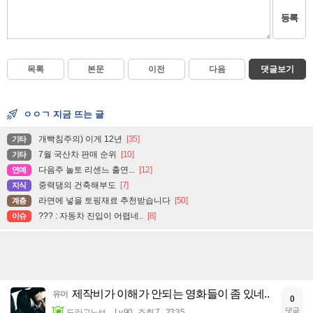
등록
목록
본문
이전
다음
댓글보기
ㅇㅇㄱ 지금 뜨는 글
개빡침주의) 이게 12년
[35]
기타
7월 국산차 판매 순위
[10]
기타
다음주 놀토 리센느 출연...
[12]
연예
중력댐의 건축해부도
[7]
지식
라면에 넣을 토핑재료 추천받습니다
[50]
계층
??? : 자동차 진입이 어렵네..
[8]
이슈
제작비가 이해가 안되는 영화들이 좀 있네..
유머
0
댓글
드라고노브
Lv.90
조회 7
23:35