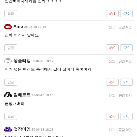
인간버러지새키들 진짜ㅋㅋㅋㅋ
답글
1
0
Anio
25-06-18 18:16
신고
|
공감 확인
진짜 버러지 맞네요
답글
0
0
생줄리앵
25-06-18 18:17
신고
|
공감 확인
저거 덮은 떡검도 특검에서 같이 잡아다 죽여야지
답글
0
0
길베르트
25-06-18 18:18
신고
|
공감 확인
끝장내버려
답글
0
0
멋장이영
25-06-18 18:23
신고
|
공감 확인