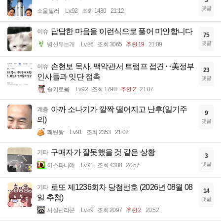
댓글
소울딜러
Lv.92
조회 1430
21:12
답답한 마음을 이런식으로 풀어 미안합니다
이슈
75
댓글
병신무는개
Lv.86
조회 3065
추천 19
21:09
손현보 목사, 백악관서 트럼프 접견‥美정부
이슈
23
인사들과 잇단 접촉
댓글
슬기로움
Lv.92
조회 1798
추천 2
21:07
아까 소나기가 깔짝 떨어지고 난후(일기주
계층
9
의)
댓글
쾌변왕
Lv.91
조회 2353
21:02
구매자가 잘못했을 것 같은 상황
기타
3
댓글
히스파니에
Lv.91
조회 4388
20:57
로또 제1236회차 당첨번호 (2026년 08월 08
기타
14
일 추첨)
댓글
사실난라쿤
Lv.89
조회 2097
추천 2
20:52