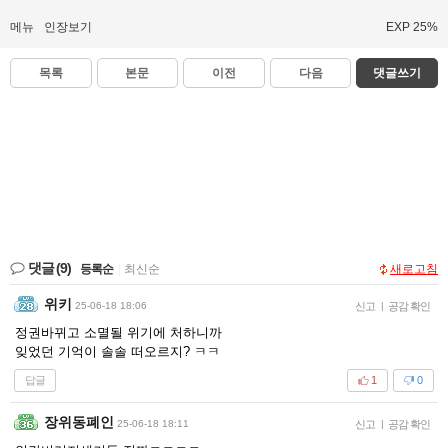
메뉴
인장보기
EXP 25%
목록
본문
이전
다음
댓글쓰기
댓글
(9)
등록순
|
최신순
새로고침
위키
25-06-18 18:06
신고
|
공감 확인
정권바뀌고 소멸될 위기에 처하니까
잊었던 기억이 솔솔 떠오르지? ㅋㅋ
답글
1
0
장위동폐인
25-06-18 18:11
신고
|
공감 확인