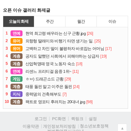
오픈 이슈 갤러리 화제글
오늘의 화제
주간
월간
이슈
1
연예
[26]
현역 최고령 배우라는 신구 근황.jpg
2
유머
[25]
외향형 딸래미와 비행기 타면 생기는 일.
3
유머
[17]
고백하고 차인 딸이 불평하자 바로잡는 어머님
4
계층
[19]
공자도 말했던 사회에서 피해야하는 상급자
5
계층
[18]
산업혁명때 영국 노동자 숙소
6
연예
[11]
리센느 프리티걸 음중 1위~
7
게임
[29]
ㅎㅂ) 드래곤소드 근황
8
계층
[24]
태풍 돌핀 말고 이주은 돌핀
9
지식
[7]
중력댐의 건축해부도
10
계층
[98]
팩트로 영포티 후려치는 20대녀.jpg
로그인
PC화면
퀵링크
설정
청소년보호정책
이용약관
개인정보처리방침
▲