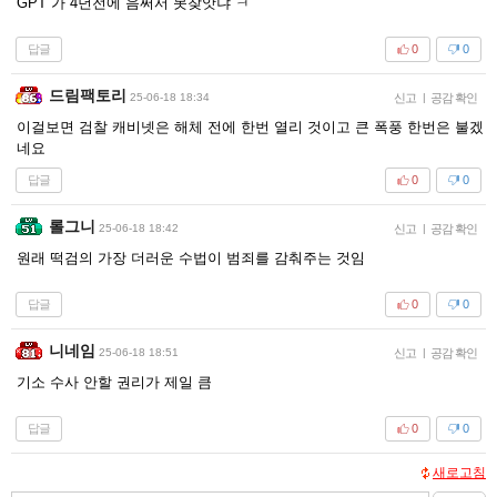
GPT 가 4년전에 음써서 못찾앗냐 ㅋ
답글
0
0
드림팩토리
25-06-18 18:34
신고
|
공감 확인
이걸보면 검찰 캐비넷은 해체 전에 한번 열리 것이고 큰 폭풍 한번은 불겠
네요
답글
0
0
롤그니
25-06-18 18:42
신고
|
공감 확인
원래 떡검의 가장 더러운 수법이 범죄를 감춰주는 것임
답글
0
0
니네임
25-06-18 18:51
신고
|
공감 확인
기소 수사 안할 권리가 제일 큼
답글
0
0
새로고침