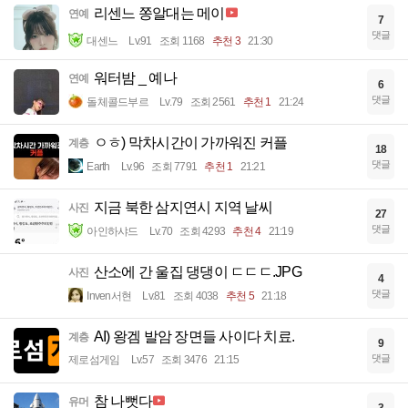
리센느 쫑알대는 메이
연예
7
댓글
대센느
Lv.91
조회 1168
추천 3
21:30
워터밤 _ 예나
연예
6
댓글
돌체콜드부르
Lv.79
조회 2561
추천 1
21:24
ㅇㅎ) 막차시간이 가까워진 커플
계층
18
댓글
Earth
Lv.96
조회 7791
추천 1
21:21
지금 북한 삼지연시 지역 날씨
사진
27
댓글
아인하샤드
Lv.70
조회 4293
추천 4
21:19
산소에 간 울집 댕댕이 ㄷㄷㄷ.JPG
사진
4
댓글
Inven서현
Lv.81
조회 4038
추천 5
21:18
AI) 왕겜 발암 장면들 사이다 치료.
계층
9
댓글
제로섬게임
Lv.57
조회 3476
21:15
참 나뻣다
유머
3