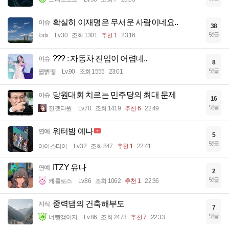
확실히 이재명은 무서운 사람이네요..
이슈
38
댓글
fortx
Lv.30
조회 1301
추천 1
23:16
??? : 자동차 진입이 어렵네..
이슈
8
댓글
꿻뻵뗗
Lv.90
조회 1555
23:01
당원대회 치르는 민주당의 최대 문제
이슈
16
댓글
진겟타원
Lv.70
조회 1419
추천 6
22:49
워터밤 예나
연예
5
댓글
아이스티이
Lv.32
조회 847
추천 1
22:41
ITZY 유나
연예
2
댓글
케를로스
Lv.86
조회 1062
추천 1
22:36
중력댐의 건축해부도
지식
7
댓글
너빨갱이지
Lv.86
조회 2473
추천 7
22:33