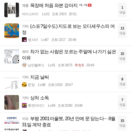
목장에 처음 와본 강아지 ㅋㅋ
계층
1
댓글
아이스티이
Lv.32
조회 1503
20:51
(스포?일수도) 지도로 보는 오디세우스의 여
기타
13
정
댓글
옆사마
Lv.87
조회 2217
20:49
차가 없는 사람은 모르는 주말에 나가기 싫은
유머
15
이유
댓글
낭만블루스
Lv.91
조회 3975
추천 6
20:49
지금 날씨
기타
8
댓글
문정
Lv.88
조회 1633
20:47
상처 소독
기타
7
댓글
휴면아이디
Lv.84
조회 2090
20:46
부평 2001아울렛, 20년 만에 문 닫는다··· 8월
이슈
15
31일 계약 종료
댓글