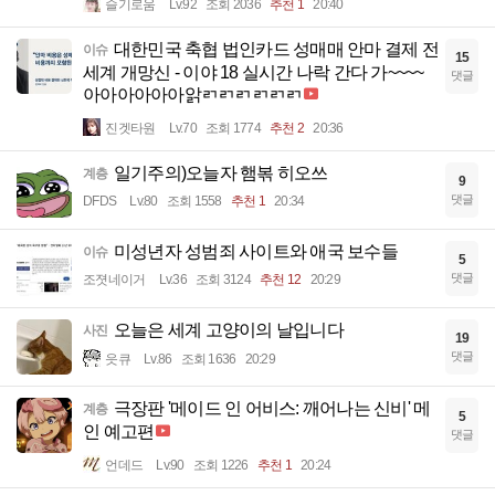
슬기로움
Lv.92
조회 2036
추천 1
20:40
대한민국 축협 법인카드 성매매 안마 결제 전
이슈
15
세계 개망신 - 이야 18 실시간 나락 간다 가~~~~
댓글
아아아아아아앍ㄺㄺㄺㄺㄺㄺ
진겟타원
Lv.70
조회 1774
추천 2
20:36
일기주의)오늘자 햄볶 히오쓰
계층
9
댓글
DFDS
Lv.80
조회 1558
추천 1
20:34
미성년자 성범죄 사이트와 애국 보수들
이슈
5
댓글
조졋네이거
Lv.36
조회 3124
추천 12
20:29
오늘은 세계 고양이의 날입니다
사진
19
댓글
읏큐
Lv.86
조회 1636
20:29
극장판 '메이드 인 어비스: 깨어나는 신비' 메
계층
5
인 예고편
댓글
언데드
Lv.90
조회 1226
추천 1
20:24