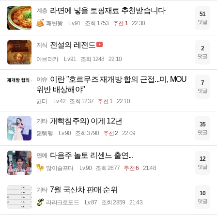
라면에 넣을 토핑재료 추천받습니다
계층
51
댓글
쾌변왕
Lv.91
조회 1753
추천 1
22:30
전설의 레전드
지식
2
댓글
아브라카
Lv.91
조회 1248
22:10
이란 "호르무즈 재개방 합의 근접...미, MOU
이슈
7
위반 배상해야"
댓글
균터
Lv.42
조회 1237
추천 1
22:10
개빡침주의) 이게 12년
기타
35
댓글
꿻뻵뗗
Lv.90
조회 3790
추천 2
22:09
다음주 놀토 리센느 출연...
연예
12
댓글
많이슬프다
Lv.90
조회 2677
추천 6
21:48
7월 국산차 판매 순위
기타
10
댓글
라라크로포드
Lv.87
조회 2859
21:43