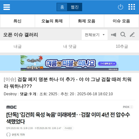
홈
웹진
최신
오늘의 화제
화제 모음
이슈 모음
오픈 이슈 갤러리
전체보기
공
검
글
지
색
내글
내 댓글
10추글
on/off
쓰
기
[이슈]
검찰 폐지 명분 하나 더 추가 - 야 야 그냥 검찰 때려 치워
라 뭐하냐???
Destroy
댓글: 9 개
조회:
2925
추천:
20
2025-06-18 18:02:10