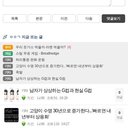
목록
본문
이전
다음
댓글보기
ㅇㅇㄱ 지금 뜨는 글
우리 돈가스 먹을까 라멘 먹을까?
[4]
유머
스팀 무료 게임 - Breathedge
게임
허리통증 완화 운동
기타
고양이 수명 30년으로 증가한다...'빠르면 내년부터 상용화'
기타
족발
기타
남자가 상상하는 G컵과 현실 G컵
기타
남자가 상상하는 G컵과 현실 G컵
기타
0
댓글
치킨
Lv.99
조회 91
04:28
고양이 수명 30년으로 증가한다...'빠르면 내
기타
0
년부터 상용화'
댓글
치킨
Lv.99
조회 116
04:27