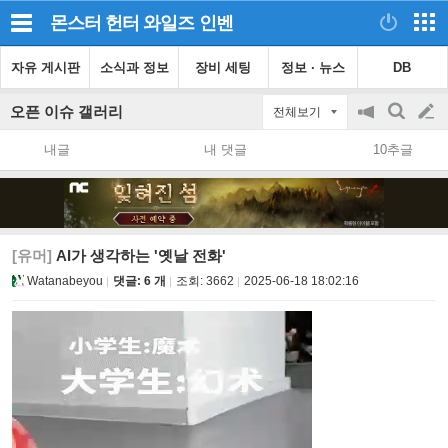
몬스터 헌터 와일즈
인벤
자유 게시판
소식과 정보
장비 세팅
정보 · 뉴스
DB
오픈 이슈 갤러리
전체보기
공
검
글
지
색
내글
내 댓글
10추글
on/off
쓰
기
[유머]
AI가 생각하는 '옛날 전화'
Watanabeyou
댓글: 6 개
조회:
3662
2025-06-18 18:02:16