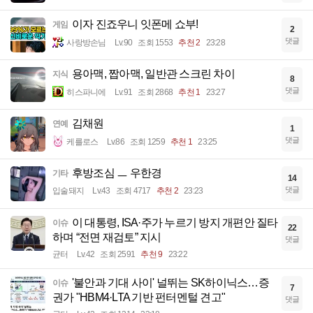
이자 진죠우니 잇폰메 쇼부!
게임
2
댓글
사랑방손님
Lv.90
조회 1553
추천 2
23:28
용아맥, 짭아맥, 일반관 스크린 차이
지식
8
댓글
히스파니에
Lv.91
조회 2868
추천 1
23:27
김채원
연예
1
댓글
케를로스
Lv.86
조회 1259
추천 1
23:25
후방조심 ㅡ 우한경
기타
14
댓글
입술돼지
Lv.43
조회 4717
추천 2
23:23
이 대통령, ISA·주가 누르기 방지 개편안 질타
이슈
22
하며 “전면 재검토” 지시
댓글
균터
Lv.42
조회 2591
추천 9
23:22
'불안과 기대 사이' 널뛰는 SK하이닉스…증
이슈
7
권가 "HBM4·LTA 기반 펀터멘털 견고"
댓글