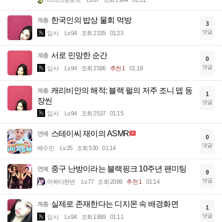
라라크로포드
Lv.87
조회 2984
01:31
한국인의 밥상 물회 먹방
계층
3
댓글
입사
Lv.94
조회 2335
01:23
서로 민망한 순간
계층
0
댓글
입사
Lv.94
조회 2586
추천 1
01:19
캐리비안의 해적: 블랙 펄의 저주 조니 뎁 등
계층
1
장씬
댓글
입사
Lv.94
조회 2537
01:15
스테이씨 재이의 ASMR
연예
0
댓글
배수민
Lv.35
조회 530
01:14
중구 난방이라는 블랙핑크 10주년 팬미팅
연예
9
댓글
어쩌다한번
Lv.77
조회 2086
추천 1
01:14
실제로 존재한다는 디지몬 속 배경화면
계층
1
댓글
입사
Lv.94
조회 1889
01:11