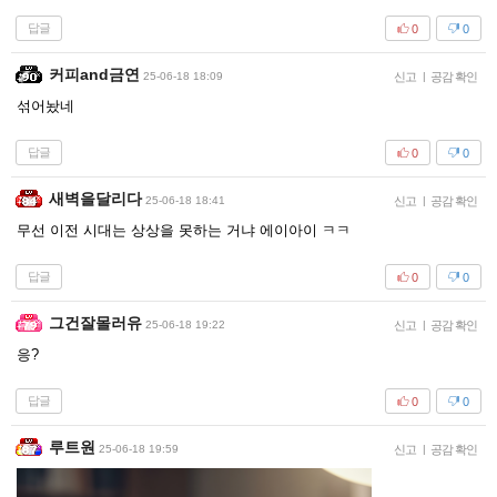
답글
0
0
커피and금연
25-06-18 18:09
신고
|
공감 확인
섞어놨네
답글
0
0
새벽을달리다
25-06-18 18:41
신고
|
공감 확인
무선 이전 시대는 상상을 못하는 거냐 에이아이 ㅋㅋ
답글
0
0
그건잘몰러유
25-06-18 19:22
신고
|
공감 확인
응?
답글
0
0
루트원
25-06-18 19:59
신고
|
공감 확인