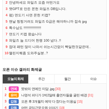
2
안녕하세요 와일즈 요즘 어떤가요
3
챗GPT로 만든 몬헌 와일즈 DB입니다.
4
펌) 면도기 사면 몬헌 키캡?
5
맨날 찡찡거려도 와일즈 G급은 해야하니까 접속 jpg
6
특수납도 !!!!!!!!!!!!!!!!!!
7
면도기 키캡 왔습니다
8
와일즈 늅 드디어 헌랭 100 넘다..!!
9
접대 패턴 많이 나와서 쉬는시간없이 빡딜한것같은데..
10
챌린지퀘좀 도와주실분..?
오픈 이슈 갤러리 화제글
오늘의 화제
주간
월간
이슈
1
연예
[30]
뜻밖의 연예인 미담..jpg
2
유머
[31]
나영석 피디가 1박2일때 출연자들을 굴린 배경
3
감동
[15]
오픈 후 3개월치 예약 다 찼다는 미용실
4
감동
[19]
어떤 공익근무요원 이야기