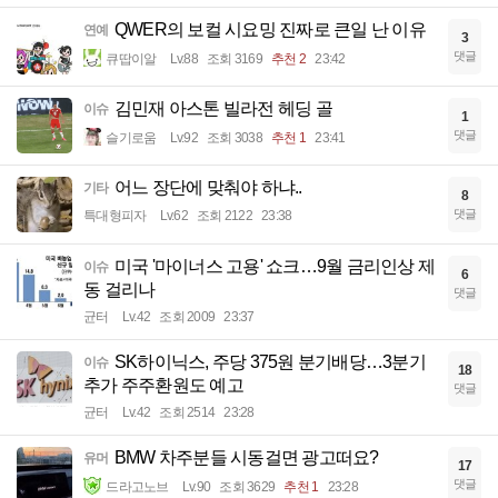
QWER의 보컬 시요밍 진짜로 큰일 난 이유
연예
3
댓글
큐땁이알
Lv.88
조회 3169
추천 2
23:42
김민재 아스톤 빌라전 헤딩 골
이슈
1
댓글
슬기로움
Lv.92
조회 3038
추천 1
23:41
어느 장단에 맞춰야 하냐..
기타
8
댓글
특대형피자
Lv.62
조회 2122
23:38
미국 '마이너스 고용' 쇼크…9월 금리인상 제
이슈
6
동 걸리나
댓글
균터
Lv.42
조회 2009
23:37
SK하이닉스, 주당 375원 분기배당…3분기
이슈
18
추가 주주환원도 예고
댓글
균터
Lv.42
조회 2514
23:28
BMW 차주분들 시동걸면 광고떠요?
유머
17
댓글
드라고노브
Lv.90
조회 3629
추천 1
23:28