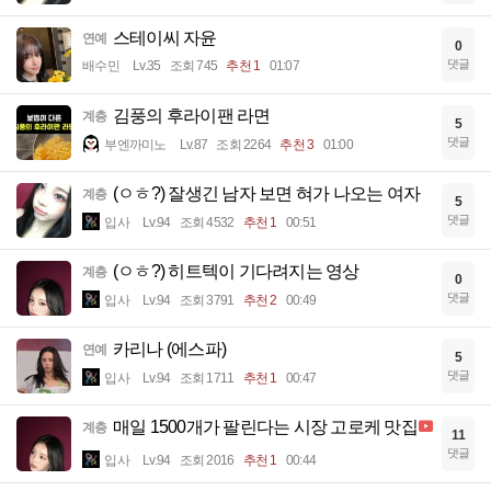
스테이씨 자윤
연예
0
댓글
배수민
Lv.35
조회 745
추천 1
01:07
김풍의 후라이팬 라면
계층
5
댓글
부엔까미노
Lv.87
조회 2264
추천 3
01:00
(ㅇㅎ?) 잘생긴 남자 보면 혀가 나오는 여자
계층
5
댓글
입사
Lv.94
조회 4532
추천 1
00:51
(ㅇㅎ?) 히트텍이 기다려지는 영상
계층
0
댓글
입사
Lv.94
조회 3791
추천 2
00:49
카리나 (에스파)
연예
5
댓글
입사
Lv.94
조회 1711
추천 1
00:47
매일 1500개가 팔린다는 시장 고로케 맛집
계층
11
댓글
입사
Lv.94
조회 2016
추천 1
00:44