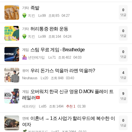
족발
기타
0
댓글
치킨
Lv.99
조회 85
04:27
허리통증 완화 운동
기타
0
댓글
치킨
Lv.99
조회 164
04:24
스팀 무료 게임 - Breathedge
게임
0
댓글
년만에가입
Lv.71
조회 402
04:03
우리 돈가스 먹을까 라멘 먹을까?
유머
4
댓글
Neuhauus
Lv.20
조회 848
03:40
오버워치 한국 신규 영웅 D.MON 플레이 트
게임
9
레일러
댓글
세프라딘
Lv.85
조회 1494
추천 1
01:38
이혼녀 → 1조 사업가 할리우드에 복수한 이
연예
0
여자
댓글