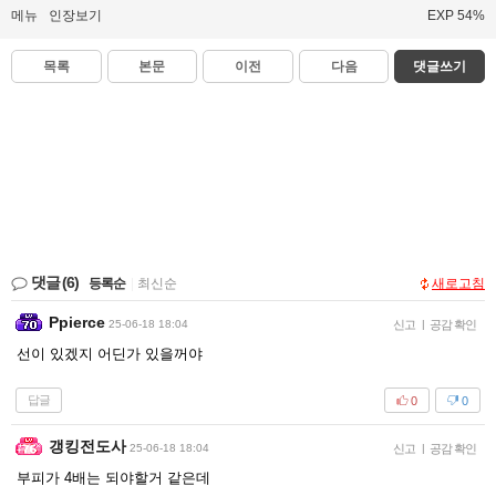
메뉴
인장보기
EXP 54%
목록
본문
이전
다음
댓글쓰기
댓글
(6)
등록순
|
최신순
새로고침
Ppierce
25-06-18 18:04
신고
|
공감 확인
선이 있겠지 어딘가 있을꺼야
답글
0
0
갱킹전도사
25-06-18 18:04
신고
|
공감 확인
부피가 4배는 되야할거 같은데