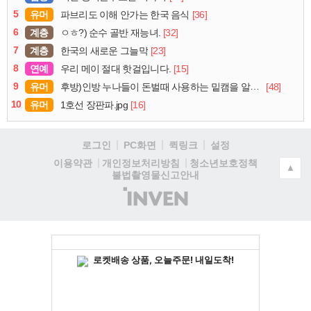
5
유머
[36]
파브리도 이해 안가는 한국 음식
6
계층
[32]
ㅇㅎ?) 순수 골반 재능녀.
7
계층
[23]
한국의 새로운 그늘막
8
연예
[15]
우리 메이 절대 핫걸입니다.
9
유머
[48]
후방)인방 누나들이 돈벌때 사용하는 밑캠을 알아보자
10
유머
[16]
1호선 장판파.jpg
로그인
PC화면
퀵링크
설정
청소년보호정책
이용약관
개인정보처리방침
▲
불법촬영물신고안내
(주)
인
벤