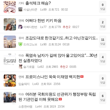
출석체크 해슴?
기타
0
댓글
사실난라쿤
Lv.89
조회 721
00:32
어쩌다 한번 키키 하음
연예
2
댓글
어쩌다한번
Lv.77
조회 1779
추천 2
00:27
조감도대로 한것같기도..하고 아닌것같기도..
유머
11
댓글
드라고노브
Lv.90
조회 3124
00:18
폭염속 남자가 길에 앉아 울고있어요”…30년
이슈
4
전 실종자였다
댓글
슬기로움
Lv.92
조회 2965
추천 2
00:05
프로미스나인 쑥쑥 이채영 백지헌
연예
0
댓글
입술돼지
Lv.43
조회 914
23:56
여러분 국회의원도 선관위가 행정부랑 독립
이슈
6
된 기관인걸 이해 못해요
댓글
소중한바램
Lv.44
조회 1619
23:54