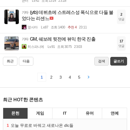
균터
Lv.42
조회 1314
23:18
(ytb) 데뷔초에 스트레스성 폭식으로 다들 불
기타
2
었다는 리센느
댓글
옆사마
Lv.87
조회 1400
추천 4
23:11
GM, 쉐보레 뒷전에 뷰익 한국 진출
기타
17
댓글
히스파니에
Lv.91
조회 3075
23:03
최근
다음
검색
글쓰기
1
2
3
4
5
최근 HOT한 콘텐츠
몬헌
게임
IT
유머
연예
1
오늘 무료로 바꿔고 새로나온 dlc들