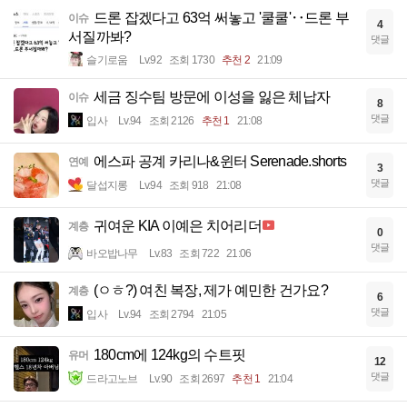
살고자 하면 죽을 것이오, 죽고자 하면 살것
유머
5
이다
댓글
백합에이슬
Lv.57
조회 1821
추천 1
21:12
10년 우정 깨버리기..
계층
3
댓글
입사
Lv.94
조회 2231
추천 1
21:12
제주산 옥돔 레전드
계층
11
댓글
입사
Lv.94
조회 2709
21:10
드론 잡겠다고 63억 써놓고 '쿨쿨'‥드론 부
이슈
4
서질까봐?
댓글
슬기로움
Lv.92
조회 1730
추천 2
21:09
세금 징수팀 방문에 이성을 잃은 체납자
이슈
8
댓글
입사
Lv.94
조회 2126
추천 1
21:08
에스파 공계 카리나&윈터 Serenade.shorts
연예
3
댓글
달섭지롱
Lv.94
조회 918
21:08