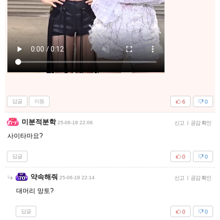
답글
이동
6
0
미분적분학
25-06-18 22:06
신고
|
공감 확인
사이타마요?
답글
0
0
약속해줘
25-06-18 22:14
신고
|
공감 확인
대머리 망토?
답글
0
0