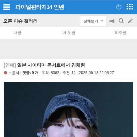
파이널판타지14
인벤
오픈 이슈 갤러리
전체보기
공
검
글
지
색
내글
내 댓글
10추글
on/off
쓰
기
[연예]
일본 사이타마 콘서트에서 김채원
노윤서
댓글: 9 개
조회:
8382
추천:
11
2025-06-18 22:05:27