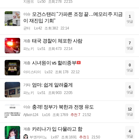
균터
Lv.42
조회 246
22:19
딸...여기 왜파고 있어?
계층
0
댓글
닉네임해야대
Lv.82
조회 506
22:17
안지현 치어리더
계층
0
댓글
달섭지롱
Lv.94
조회 280
22:16
인생2회차 엄마표 건강 이유식먹는 아이반
유머
1
응...
댓글
지원뜨
Lv.50
조회 278
22:15
모건스탠리 "가파른 조정 끝…메모리주 지금
이슈
1
이 재진입 기회"
댓글
균터
Lv.42
조회 382
22:14
태국 경찰이 체포한 사람
계층
7
댓글
파노키
Lv.51
조회 473
22:14
시녀원이 vs 할리종부
계층