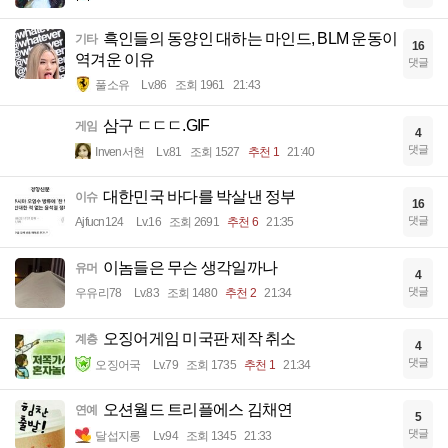
0
댓글
아이스티이
Lv.32
조회 178
22:12
엄마: 쉽게 알려줄게
기타
6
댓글
파노키
Lv.51
조회 903
22:05
충격! 정부가 북한과 전쟁 유도
이슈
12
댓글
Ajfucn124
Lv.16
조회 1769
추천 7
21:52
카리나가 입 다물라고 함
계층
4
댓글
부엔까미노
Lv.87
조회 1691
추천 1
21:50
흑인들의 동양인 대하는 마인드, BLM 운동이
기타
16
역겨운 이유
댓글
풀소유
Lv.86
조회 1961
21:43
삼구 ㄷㄷㄷ.GIF
게임
4
댓글
Inven서현
Lv.81
조회 1527
추천 1
21:40
대한민국 바다를 박살낸 정부
이슈
16