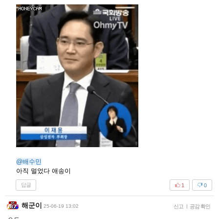
답글
6
0
배수민
25-06-19 10:01
신고
|
공감 확인
프로 웃참러 즈하 ㅋㅋ
답글
1
0
청천벽력
25-06-19 20:14
신고
|
공감 확인