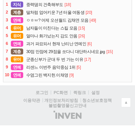
1
신규유저 할만한가요?
2
초섬 당근에 대해 궁금한 게 있습니다
3
크리스탈 점토 다 모았더니 환영 해제기 이건 뭐임
4
뉴비 패드로 가능할까요?
오픈 이슈 갤러리 화제글
오늘의 화제
주간
월간
이슈
1
지식
[18]
중력댐의 건축해부도
2
계층
[20]
딸처럼 업어키운 7년 터울 여동생
3
연예
[49]
ㅇㅎㅂ? 어제 오션월드 김채연 모음
4
유머
[15]
남자들이 미친다는 스킬 모음
5
유머
[26]
얼마나 화가났는지 감도 안옴
6
연예
[6]
과거 파묘되서 현재 난리난 연예인
7
계층
[15]
30점 만점에 29점을 쏘다니 대단하시네요.jpg
8
유머
[17]
군종신부가 군대 두 번 가는 이유