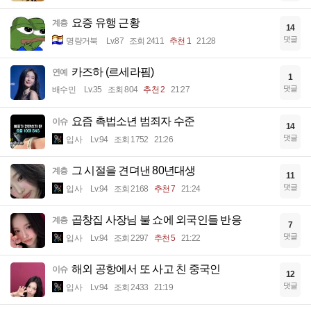
댓글
Ajfucn124
Lv.16
조회 2691
추천 6
21:35
이놈들은 무슨 생각일까나
유머
4
댓글
우유리78
Lv.83
조회 1480
추천 2
21:34
오징어게임 미국판 제작 취소
계층
4
댓글
오징어국
Lv.79
조회 1735
추천 1
21:34
오션월드 트리플에스 김채연
연예
5
댓글
달섭지롱
Lv.94
조회 1345
21:33
요증 유행 근황
계층
14
댓글
명량거북
Lv.87
조회 2411
추천 1
21:28
카즈하 (르세라핌)
연예
1
댓글
배수민
Lv.35
조회 804
추천 2
21:27
요즘 촉법소년 범죄자 수준
이슈
14
댓글
입사
Lv.94
조회 1752
21:26