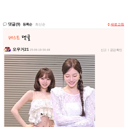
댓글
(9)
등록순
|
최신순
새로고침
오우거21
25-06-19 00:48
신고
|
공감 확인