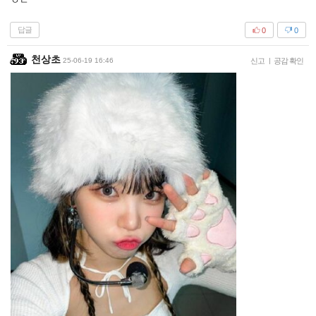
@배수민
아직 멀었다 애송이
답글
1
0
해군이
25-06-19 13:02
신고
|
공감 확인
ㅇㄷ
답글
0
0
천상초
25-06-19 16:46
신고
|
공감 확인