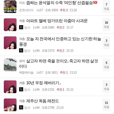
그 시절을 견뎌낸 80년대생
계층
11
댓글
입사
Lv.94
조회 2168
추천 7
21:24
곱창집 사장님 불 쇼에 외국인들 반응
계층
7
댓글
입사
Lv.94
조회 2297
추천 5
21:22
해외 공항에서 또 사고 친 중국인
이슈
12
댓글
입사
Lv.94
조회 2433
21:19
즙짜는 윤석열의 수족 '여인형' 선즙필승!
이슈
7
댓글
조졋네이거
Lv.37
조회 1009
추천 3
21:18
아파트 엘베 망가뜨린 아줌마 사과문
계층
16
댓글
입사
Lv.94
조회 2685
추천 2
21:17
오늘 자 전국에서 인증하고 있는 신기한 하늘
계층
3
풍경
댓글
입사
Lv.94
조회 2373
추천 2
21:15