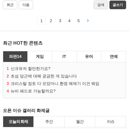
미군 무기 고갈과 미국에게 배상금 내어 놓으
이슈
7
라는 이란.
댓글
영원한하늘
Lv.71
조회 1104
20:52
여친 보는 기준이 너무 높은 니뽄남
유머
0
댓글
풀소유
Lv.86
조회 2346
추천 1
20:51
[WNBA] 여자농구의 와일드한 반칙
계층
11
댓글
달섭지롱
Lv.94
조회 1810
추천 1
20:44
최근
다음
검색
글쓰기
1
2
3
4
5
최근 HOT한 콘텐츠
파판14
게임
IT
유머
연예