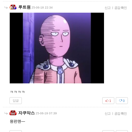
루트원
25-06-18 22:34
신고
|
공감 확인
ㅋㅋㅋㅋ
답글
1
0
자쿠악스
25-06-19 07:39
신고
|
공감 확인
원펀맨—