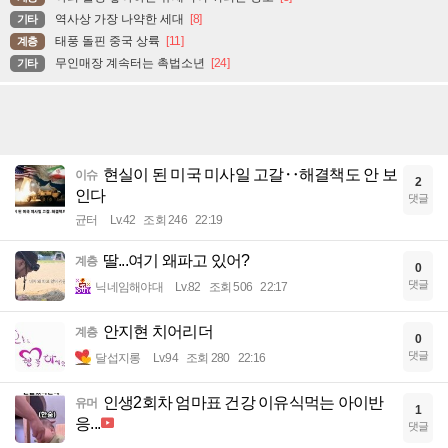
등록
목록
본문
이전
다음
댓글보기
ㅇㅇㄱ 지금 뜨는 글
하이닉스 주주들 근황
[4]
계층
ㅇㅎ)멋있는거 보여주려고 준비한 처자
[8]
기타
야외 촬영 좋아하는 유재석이 꺼리는 장소
[3]
계층
역사상 가장 나약한 세대
[8]
기타
태풍 돌핀 중국 상륙
[11]
계층
무인매장 계속터는 촉법소년
[24]
기타
현실이 된 미국 미사일 고갈‥해결책도 안 보
이슈
2
인다
댓글