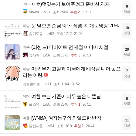
귀여운 KIA 이예은 치어리더
계층
0
댓글
바오밥나무
Lv.83
조회 722
21:06
(ㅇㅎ?) 여친 복장, 제가 예민한 건가요?
계층
6
댓글
입사
Lv.94
조회 2794
21:05
180cm에 124kg의 수트핏
유머
12
댓글
드라고노브
Lv.90
조회 2697
추천 1
21:04
ㅇㅎ)멋있는거 보여주려고 준비한 처자
기타
8
댓글
Maxim
Lv.91
조회 3506
추천 2
21:00
문 닫으면 손님 뚝"‥폭염 속 '개문냉방' 70%
이슈
10
댓글
슬기로움
Lv.92
조회 1742
21:00
(리센느) 다이어트 전 제철 미나미 시절
계층
20
댓글
옆사마
Lv.87
조회 1873
추천 3
20:53