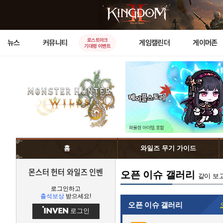
로스트아크
뉴스
커뮤니티
게임캘린더
게이머존
기대평 이벤트
홈
와일즈 무기 가이드
몬스터 헌터 와일즈 인벤
오픈 이슈 갤러리
같이 보
로그인하고
출석보상
받으세요!
오픈 이슈 갤러리
로그인