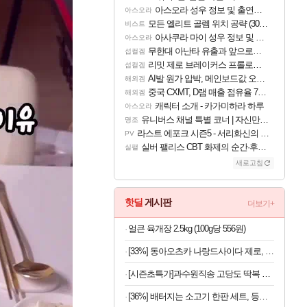
아스오라 성우 정보 및 출연작 모음
아스오라
모든 엘리트 골렘 위치 공략 (30개) - 방랑 결투가
비스트
아사쿠라 마이 성우 정보 및 주요 필모
아스오라
무한대 아난타 유출과 앞으로의 예상 (루머)
섭컬겜
리밋 제로 브레이커스 프롤로그 테스트 후기 영상 업로드
섭컬겜
AI발 원가 압박, 메인보드값 오르나
해외겜
중국 CXMT, D램 매출 점유율 7%…글로벌 4위로 부상
해외겜
캐릭터 소개 - 카가미하라 하루
아스오라
유니버스 채널 특별 코너 | 자신만의 스타일
명조
라스트 에포크 시즌5 - 서리화신의 분노 티저
PV
실버 팰리스 CBT 화제의 순간·후기 모음
실팰
새로고침
핫딜
게시판
더보기+
얼큰 육개장 2.5kg (100g당 556원)
[33%] 동아오츠카 나랑드사이다 제로, 오리지널, 345ml, 24개
[시즌초특가]과수원직송 고당도 딱복 차돌복숭아, 1박스, 2kg (9-10과)
[36%] 배터지는 소고기 한판 세트, 등심살 300g + 살치살 200g + 부채살 200g + 갈비살 200g + 우삼겹 300g, 1.2kg, 1세트