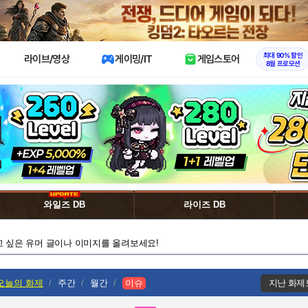
X
최대 90% 할인
라이브/영상
게이밍/IT
게임스토어
8월 프로모션
와일즈 DB
라이즈 DB
고 싶은 유머 글이나 이미지를 올려보세요!
오늘의 화제
주간
월간
이슈
지난 화제