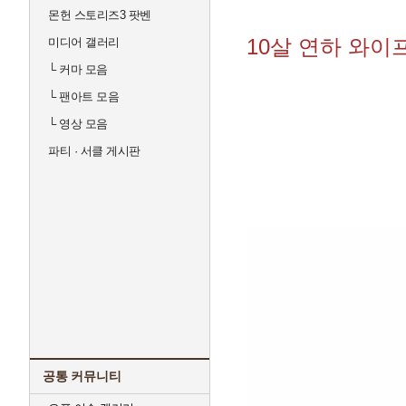
몬헌 스토리즈3 팟벤
10살 연하 와이
미디어 갤러리
└
커마 모음
└
팬아트 모음
└
영상 모음
파티 · 서클 게시판
공통 커뮤니티