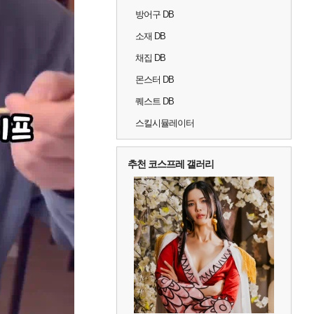
방어구 DB
소재 DB
채집 DB
몬스터 DB
퀘스트 DB
스킬시뮬레이터
추천 코스프레 갤러리