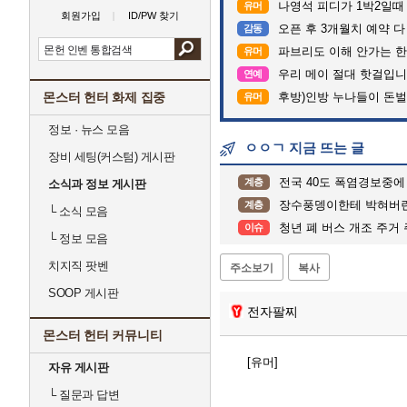
나영석 피디가 1박2일때
유머
회원가입
ID/PW 찾기
오픈 후 3개월치 예약 
감동
파브리도 이해 안가는 한
유머
우리 메이 절대 핫걸입니
연예
몬스터 헌터 화제 집중
후방)인방 누나들이 돈벌때 
유머
정보 · 뉴스 모음
ㅇㅇㄱ 지금 뜨는 글
장비 세팅(커스텀) 게시판
전국 40도 폭염경보중에
계층
소식과 정보 게시판
장수풍뎅이한테 박혀버린
계층
└
소식 모음
청년 폐 버스 개조 주거
이슈
└
정보 모음
치지직 팟벤
주소보기
복사
SOOP 게시판
전자팔찌
몬스터 헌터 커뮤니티
[유머]
자유 게시판
└
질문과 답변