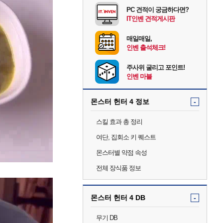
PC 견적이 궁금하다면?
IT인벤 견적게시판
매일매일,
인벤 출석체크!
주사위 굴리고 포인트!
인벤 마블
몬스터 헌터 4 정보
-
스킬 효과 총 정리
여단, 집회소 키 퀘스트
몬스터별 약점 속성
전체 장식품 정보
몬스터 헌터 4 DB
-
무기 DB