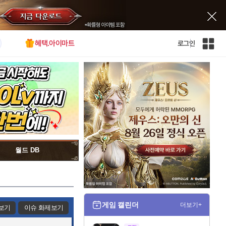
혜택.아이마트
로그인
인
벤
전
체
사
이
트
맵
월드 DB
게임 캘린더
더보기+
보기
이슈 화제보기