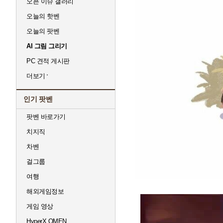
오픈 이슈 갤러리
오늘의 핫벤
오늘의 팟벤
AI 그림 그리기
PC 견적 게시판
더보기
인기 팟벤
팟벤 바로가기
치지직
차벤
걸그룹
여행
해외게임정보
게임 영상
HyperX OMEN