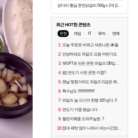
닭다리 통살 춘천닭갈비 500g x 2개 (1개당 6,950원)
최근 HOT한 콘텐츠
몬헌
게임
IT
유머
연예
1
오늘 무료로 바꿔고 새로나온 dlc들
2
안녕하세요 와일즈 요즘 어떤가요
3
챗GPT로 만든 몬헌 와일즈 DB입니다.
4
펌) 면도기 사면 몬헌 키캡?
5
맨날 찡찡거려도 와일즈 G급은 해야하니까 접속 jpg
6
특수납도 !!!!!!!!!!!!!!!!!!
7
와일즈 늅 드디어 헌랭 100 넘다..!!
8
면도기 키캡 왔습니다
9
챌린지퀘좀 도와주실분..?
10
접대 패턴 많이 나와서 쉬는시간없이 빡딜한것같은데..