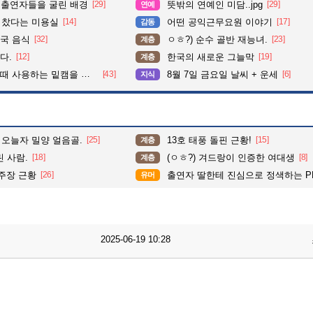
 출연자들을 굴린 배경
[29]
뜻밖의 연예인 미담..jpg
[29]
연예
다 찼다는 미용실
[14]
어떤 공익근무요원 이야기
[17]
감동
국 음식
[32]
ㅇㅎ?) 순수 골반 재능녀.
[23]
계층
다.
[12]
한국의 새로운 그늘막
[19]
계층
사용하는 밑캠을 알아보자
[43]
8월 7일 금요일 날씨 + 운세
[6]
지식
 오늘자 밀양 얼음골.
[25]
13호 태풍 돌핀 근황!
[15]
계층
 사람.
[18]
(ㅇㅎ?) 겨드랑이 인증한 여대생
[8]
계층
 주장 근황
[26]
출연자 딸한테 진심으로 정색하는 P
유머
2025-06-19 10:28