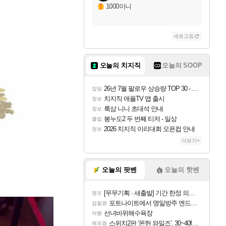
1000이니
새로고침
오늘의 치지직
오늘의 SOOP
26년 7월 팔로우 상승량 TOP 30 - 월간 치지직
잡담
치지직 애플TV 앱 출시
정보
룩삼 니니 초대석 안내
정보
봉누도2 두 번째 티저 - 일상
클립
2026 치지직 이리대회 오픈컵 안내
정보
더보기+
오늘의 팟벤
오늘의 핫벤
[무무기획 · 새출발] 기간 한정 의뢰 이벤트
명조
포트나이트에서 명일방주 엔드필드 [펠리카] 판매 예정
섭컬겜
선녀바위해수욕장
여행
스위치2판 ‘몬헌 와일즈’, 30~40fps 목표 추정
해외겜