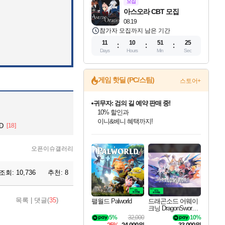
모집
아스오라 CBT 모집
08.19
참가자 모집까지 남은 기간
11
10
51
24
Days
Hours
Min
Sec
게임 핫딜 (PC/스팀)
스토어+
귀무자: 검의 길 예약 판매 중!
10% 할인과
이니&베니 혜택까지!
D
[18]
인벤게임즈 8월 특별 할인!
드래곤소드: 어웨이크닝 입점!
문명 7 특별 할인!
마블 투혼 파이팅 소울즈 정식출시!
비스트 오브 리인카네이션 정식 출시!
커세어 코브 출시 기념 할인!
더 렐릭 퍼스트 가디언 정식 출시
베데스다 40주년 기념 할인 중!
캡콤 프렌차이즈 할인 진행 중!
캡콤 일부 상품 상시 할인
스타워즈 은하계 레이서
로블록스 기프트 카드 공식 입점
인기 퍼블리셔 모음!
스팀으로 만나는 드래곤소드!
조선&고려 DLC 출시 예정
마블 히어로 총 출동&화려한 격투!
게임프릭 신작 IP
해적'섬'을 발전시키자!
설화x하드코어 액션!
베데스다의 명작들을
몬헌, 바하 등 인기 IP를
몬헌 와일즈 & 드래곤즈 도그마2
인벤게임즈에서 10% 추가 적립
Robux를 가장 안전하고
오픈이슈갤러리
최대 90% 할인가를 만나보세요!
네이버혜택과 함께 만나보세요!
50%할인&추가 적립까지!
네이버 포인트 혜택까지!
네이버 혜택가와 함께 예약하세요!
할인&네이버혜택으로 만나보세요!
네이버페이 혜택과 만나보세요!
40주년 프로모션으로 만나보세요!
할인가에 만나보세요!
일부 에디션 상시 할인!
혜택으로 예약 판매 중
편안하게 충전하세요
조회:
10,736
추천:
8
목록
|
댓글(
35
)
팰월드 Palworld
드래곤소드 어웨이
크닝 DragonSword A
wakening
5%
32,000
10%