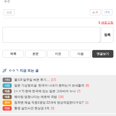
ㅇㄷ
답글
0
0
새로고침
등록
목록
본문
이전
다음
댓글보기
ㅇㅇㄱ 지금 뜨는 글
폴드8 일주일 써본 후기....
[17]
기타
일본 기상청피셜 :한국아 니네가 원하는거 보내줄게
[8]
사진
(ㅇㅎ?) 현재 한국에 있는 일본 그라비아 누나
[7]
계층
웨이팅 엄청나다는 애호박 국밥
[19]
계층
침착맨 채널 직원1명당 22개씩 영상작업한다구요?
[1]
유머
통영 살인사건 현상금 1억
[3]
이슈