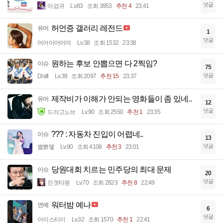
댓글
마검귀
Lv.83
조회 3953
추천 4
23:41
허언증 갤러리 레전드
유머
1
댓글
머머머머머며
Lv.38
조회 1532
23:38
원하는 후보 안뽑으면 다 2찍임?
이슈
75
댓글
Disifi
Lv.39
조회 2097
추천 15
23:37
제작비가 이해가 안되는 영화들이 좀 있네..
유머
12
댓글
드라고노브
Lv.90
조회 2550
추천 1
23:35
??? : 자동차 진입이 어렵네..
이슈
13
댓글
꿻뻵뗗
Lv.90
조회 4108
추천 3
23:01
당원대회 치르는 민주당의 최대 문제
이슈
20
댓글
진겟타원
Lv.70
조회 2823
추천 8
22:49
워터밤 예나
연예
6
댓글
아이스티이
Lv.32
조회 1570
추천 1
22:41