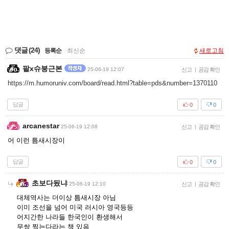
댓글
(24)
등록순
|
최신순
새로고침
팥x슈붕근본
25-06-19 12:07
신고
|
공감 확인
https://m.humoruniv.com/board/read.html?table=pds&number=1370110
답글
0
0
arcanestar
25-06-19 12:08
신고
|
공감 확인
어 이런 틈새시장이
답글
0
0
초보다됬냐
25-06-19 12:10
신고
|
공감 확인
대체역사는 더이상 틈새시장 아님
이미 조선을 넘어 미국 러시아 영국등등
어지간한 나라들 한국인이 환생해서
무쌍 찍는다라는 책 있음