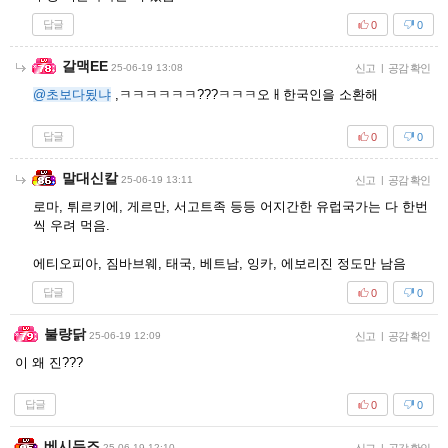
답글
0
0
갈맥EE
25-06-19 13:08
신고
|
공감 확인
@초보다됬냐
,ㅋㅋㅋㅋㅋㅋ???ㅋㅋㅋ오ㅐ한국인을 소환해
답글
0
0
말대신칼
25-06-19 13:11
신고
|
공감 확인
로마, 튀르키에, 게르만, 서고트족 등등 어지간한 유럽국가는 다 한번
씩 우려 먹음.
에티오피아, 짐바브웨, 태국, 베트남, 잉카, 에보리진 정도만 남음
답글
0
0
불량닭
25-06-19 12:09
신고
|
공감 확인
이 왜 진???
답글
0
0
베시두즈
25-06-19 12:10
|