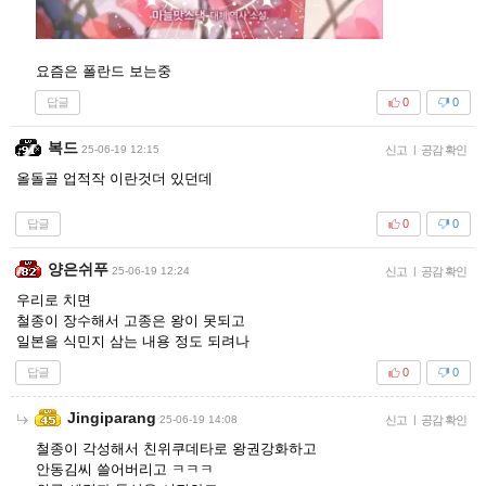
요즘은 폴란드 보는중
답글
0
0
복드
25-06-19 12:15
신고
|
공감 확인
올돌골 업적작 이란것더 있던데
답글
0
0
양은쉬푸
25-06-19 12:24
신고
|
공감 확인
우리로 치면
철종이 장수해서 고종은 왕이 못되고
일본을 식민지 삼는 내용 정도 되려나
답글
0
0
Jingiparang
25-06-19 14:08
신고
|
공감 확인
철종이 각성해서 친위쿠데타로 왕권강화하고
안동김씨 쓸어버리고 ㅋㅋㅋ