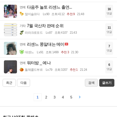
다음주 놀토 리센느 출연...
연예
16
댓글
많이슬프다
Lv.90
조회 4112
추천 9
21:48
7월 국산차 판매 순위
기타
11
댓글
라라크로포드
Lv.87
조회 4107
21:43
리센느 쫑알대는 메이
연예
7
댓글
대센느
Lv.91
조회 1499
추천 3
21:30
워터밤 _ 예나
연예
6
댓글
돌체콜드부르
Lv.79
조회 3207
추천 1
21:24
최근
다음
검색
글쓰기
1
2
3
4
5