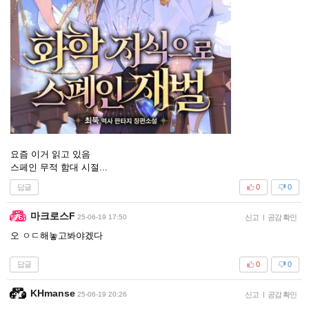
요즘 이거 읽고 있음
스페인 무적 함대 시절...
답글
0
0
마크로스F
25-06-19 17:50
신고
|
공감 확인
오 ㅇㄷ해놓고봐야겠다
답글
0
0
KHmanse
25-06-19 20:26
신고
|
공감 확인