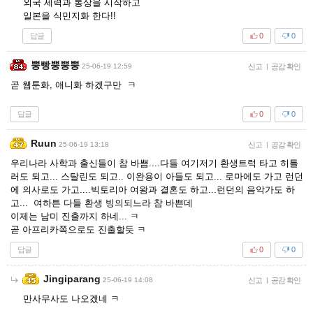
외국 세력과 통상을 시작하고
일본을 식민지화 한다!!
답글
0
0
뿡빵뿡뿡뿡
25-06-19 12:59
신고
|
공감 확인
곧 웹툰화, 애니화 하겠구만 ㅋ
답글
0
0
Ruun
25-06-19 13:18
신고
|
공감 확인
우리나라 사학과 출신들이 참 바쁨....다들 여기저기 환생트럭 타고 히틀
러도 되고... 스탈린도 되고.. 이완용이 아들도 되고... 로마에도 가고 런던
에 의사로도 가고....빅토리아 여왕과 결혼도 하고...런던의 음악가도 하
고... 여하튼 다들 환생 빙의되느라 참 바쁜데
이제는 남미 진출까지 하네... ㅋ
곧 아프리카쪽으로도 진출할듯 ㅋ
답글
0
0
Jingiparang
25-06-19 14:08
신고
|
공감 확인
만사무사도 나오겠네 ㅋ