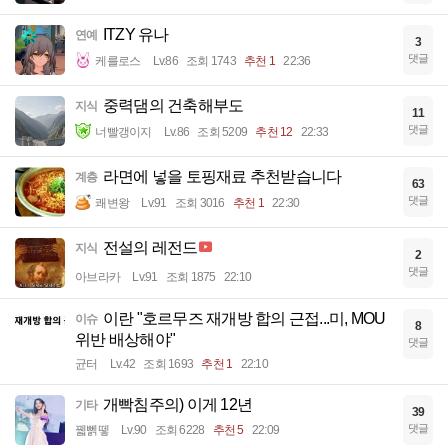
ITZY 유나
연예
3
댓글
케를로스
Lv.86
조회 1743
추천 1
22:36
중력댐의 건축해부도
지식
11
댓글
너빨갱이지
Lv.86
조회 5209
추천 12
22:33
라면에 넣을 토핑재료 추천받습니다
계층
63
댓글
쾌변왕
Lv.91
조회 3016
추천 1
22:30
전설의 레전드
지식
2
댓글
아브라카
Lv.91
조회 1875
22:10
이란 "호르무즈 재개방 합의 근접...미, MOU
이슈
8
위반 배상해야"
댓글
균터
Lv.42
조회 1693
추천 1
22:10
개빡침주의) 이게 12년
기타
39
댓글
꿻뻵뗗
Lv.90
조회 6228
추천 5
22:09