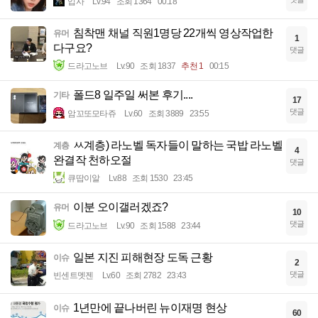
입사
Lv.94
조회 1364
00:18
침착맨 채널 직원1명당 22개씩 영상작업한
유머
1
다구요?
댓글
드라고노브
Lv.90
조회 1837
추천 1
00:15
폴드8 일주일 써본 후기....
기타
17
댓글
암꼬또모타쥬
Lv.60
조회 3889
23:55
ㅆ계층) 라노벨 독자들이 말하는 국밥 라노벨
계층
4
완결작 천하오절
댓글
큐땁이알
Lv.88
조회 1530
23:45
이분 오이갤러겠죠?
유머
10
댓글
드라고노브
Lv.90
조회 1588
23:44
일본 지진 피해현장 도독 근황
이슈
2
댓글
빈센트멧젠
Lv.60
조회 2782
23:43
1년만에 끝나버린 뉴이재명 현상
이슈
60