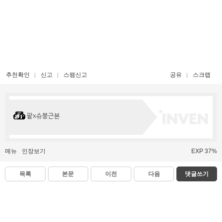
추천확인
신고
스팸신고
공유
스크랩
팥x슈붕근본
메뉴
인장보기
EXP 37%
목록
본문
이전
다음
댓글쓰기