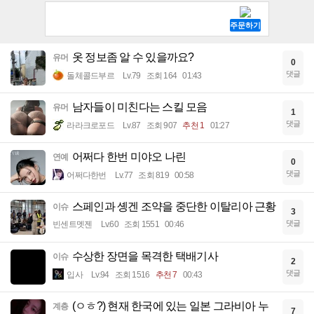
옷 정보좀 알 수 있을까요?
유머
0
댓글
돌체콜드부르
Lv.79
조회 164
01:43
남자들이 미친다는 스킬 모음
유머
1
댓글
라라크로포드
Lv.87
조회 907
추천 1
01:27
어쩌다 한번 미야오 나린
연예
0
댓글
어쩌다한번
Lv.77
조회 819
00:58
스페인과 솅겐 조약을 중단한 이탈리아 근황
이슈
3
댓글
빈센트멧젠
Lv.60
조회 1551
00:46
수상한 장면을 목격한 택배기사
이슈
2
댓글
입사
Lv.94
조회 1516
추천 7
00:43
(ㅇㅎ?) 현재 한국에 있는 일본 그라비아 누
계층
7