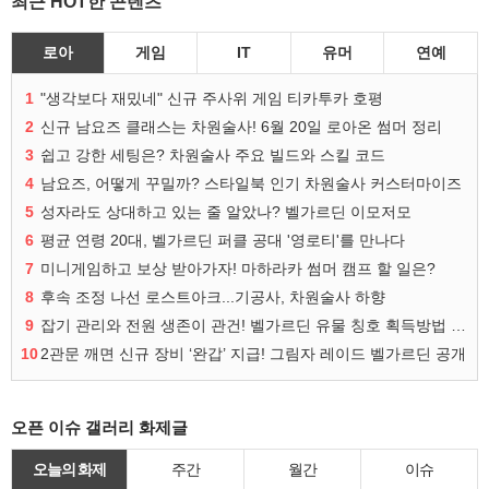
최근 HOT한 콘텐츠
로아
게임
IT
유머
연예
1
"생각보다 재밌네" 신규 주사위 게임 티카투카 호평
2
신규 남요즈 클래스는 차원술사! 6월 20일 로아온 썸머 정리
3
쉽고 강한 세팅은? 차원술사 주요 빌드와 스킬 코드
4
남요즈, 어떻게 꾸밀까? 스타일북 인기 차원술사 커스터마이즈
5
성자라도 상대하고 있는 줄 알았나? 벨가르딘 이모저모
6
평균 연령 20대, 벨가르딘 퍼클 공대 '영로티'를 만나다
7
미니게임하고 보상 받아가자! 마하라카 썸머 캠프 할 일은?
8
후속 조정 나선 로스트아크...기공사, 차원술사 하향
9
잡기 관리와 전원 생존이 관건! 벨가르딘 유물 칭호 획득방법 정리
10
2관문 깨면 신규 장비 ‘완갑’ 지급! 그림자 레이드 벨가르딘 공개
오픈 이슈 갤러리 화제글
오늘의 화제
주간
월간
이슈