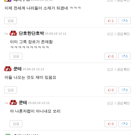
신고
공감 확인
이제 전세계 나라들이 소재가 되겠네 ㅋㅋㅋ
답글
1
0
단호한단호박
25-06-19 12:11
신고
|
공감 확인
이미 그쪽 장르가 존재함
ㅋㅋㅋㅋㅋㅋㅋㅋㅋㅋ
답글
0
0
쿤테
25-06-19 12:12
신고
|
공감 확인
아들 나오는 것도 재미 있음요
답글
0
0
쿤테
25-06-19 12:12
신고
|
공감 확인
아 나혼자렵이 아니내요 쏘리
답글
0
0