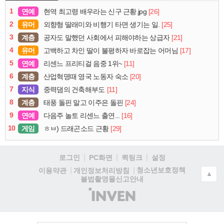
1
연예
[26]
현역 최고령 배우라는 신구 근황.jpg
2
유머
[25]
외향형 딸래미와 비행기 타면 생기는 일.
3
계층
[21]
공자도 말했던 사회에서 피해야하는 상급자
4
유머
[17]
고백하고 차인 딸이 불평하자 바로잡는 어머님
5
연예
[11]
리센느 프리티걸 음중 1위~
6
계층
[20]
산업혁명때 영국 노동자 숙소
7
지식
[11]
중력댐의 건축해부도
8
계층
[24]
태풍 돌핀 말고 이주은 돌핀
9
연예
[16]
다음주 놀토 리센느 출연...
10
게임
[29]
ㅎㅂ) 드래곤소드 근황
로그인
PC화면
퀵링크
설정
청소년보호정책
이용약관
개인정보처리방침
▲
불법촬영물신고안내
(주)
인
벤