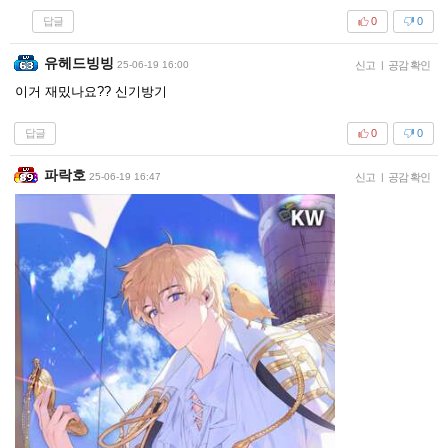
답글
0
0
유헤드빙빙
25-06-19 16:00
신고
|
공감 확인
이거 재밌나요?? 신기방기
답글
0
0
파락호
25-06-19 16:47
신고
|
공감 확인