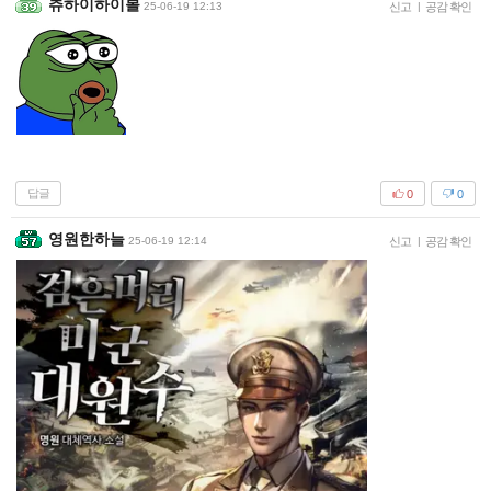
츄하이하이볼
25-06-19 12:13
신고
|
공감 확인
답글
0
0
영원한하늘
25-06-19 12:14
신고
|
공감 확인