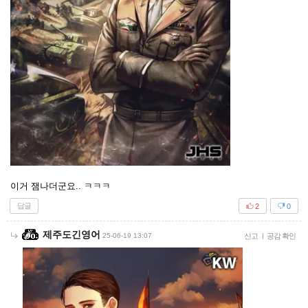
이거 잼나더군요.. ㅋㅋㅋ
답글
2
0
제주도긴영어
25-06-19 13:07
신고
|
공감 확인