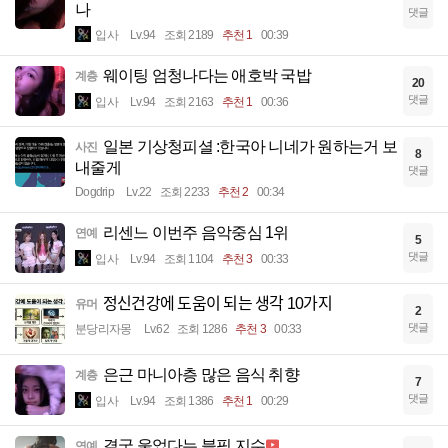
나
댓글
입사
Lv.94
조회 2189
추천 1
00:39
웨이팅 엄청나다는 애호박 국밥
계층
20
댓글
입사
Lv.94
조회 2163
추천 1
00:36
일본 기상청피셜 :한국아 니네가 원하는거 보
사진
8
내줄게
댓글
Dogdrip
Lv.22
조회 2233
추천 2
00:34
리센느 이번주 음악중심 1위
연예
5
댓글
입사
Lv.94
조회 1104
추천 3
00:33
정신건강에 도움이 되는 생각 10가지
유머
2
댓글
분당리자몽
Lv.62
조회 1286
추천 3
00:33
은근 마니아층 많은 음식 취향
계층
7
댓글
입사
Lv.94
조회 1386
추천 1
00:29
결국 울었다는 블핑 지수
연예