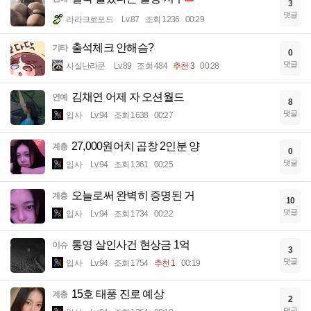
3
댓글
라라크로포드
Lv.87
조회 1236
00:29
출석체크 안해슴?
기타
0
댓글
사실난라쿤
Lv.89
조회 484
추천 3
00:28
김채연 어제 자 오션월드
연예
8
댓글
입사
Lv.94
조회 1638
00:27
27,000원어치 곱창 2인분 양
계층
0
댓글
입사
Lv.94
조회 1361
00:25
오늘로써 완벽히 증명된 거
계층
10
댓글
입사
Lv.94
조회 1734
00:22
통영 살인사건 현상금 1억
이슈
3
댓글
입사
Lv.94
조회 1754
추천 1
00:19
15호 태풍 진로 예상
계층
2
댓글