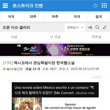
로스트아크
인벤
자게
10추
30추
직게
팁게
오픈 이슈 갤러리
전체보기
공
검
글
지
색
내글
내 댓글
10추글
on/off
쓰
기
[기타]
멕시코에서 관심폭발이란 한국웹소설
팥x슈붕근본
댓글: 24 개
조회:
4827
추천:
4
2025-06-19 12:07:09