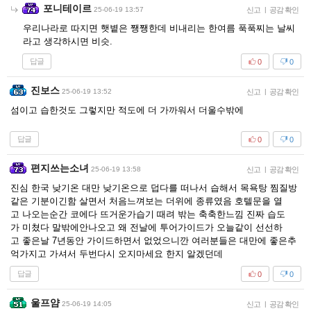
포니테이르
25-06-19 13:57
신고
|
공감 확인
우리나라로 따지면 햇볕은 쨍쨍한데 비내리는 한여름 푹푹찌는 날씨
라고 생각하시면 비슷.
답글
0
0
진보스
25-06-19 13:52
신고
|
공감 확인
섬이고 습한것도 그렇지만 적도에 더 가까워서 더울수밖에
답글
0
0
편지쓰는소녀
25-06-19 13:58
신고
|
공감 확인
진심 한국 낮기온 대만 낮기온으로 덥다를 떠나서 습해서 목욕탕 찜질방
같은 기분이긴함 살면서 처음느껴보는 더위에 종류였음 호텔문을 열
고 나오는순간 코에다 뜨거운가습기 때려 밖는 축축한느낌 진짜 습도
가 미쳤다 말밖에안나오고 왜 전날에 투어가이드가 오늘같이 선선하
고 좋은날 7년동안 가이드하면서 없었으니깐 여러분들은 대만에 좋은추
억가지고 가셔서 두번다시 오지마세요 한지 알겠던데
답글
0
0
울프얌
25-06-19 14:05
신고
|
공감 확인