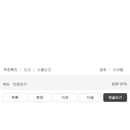
추천확인
신고
스팸신고
공유
스크랩
메뉴
인장보기
EXP 37%
목록
본문
이전
다음
댓글쓰기