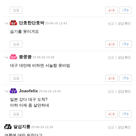
답글
0
0
단호한단호박
25-06-19 12:43
신고
|
공감 확인
습기를 못이겨요
답글
0
0
쾅쿵쾅
25-06-19 13:29
신고
|
공감 확인
대구 대만에 비하면 서늘함 못비빔
답글
0
0
Joaofelix
25-06-19 14:43
신고
|
공감 확인
일본 갔다 대구 도착?
이햐 이제 좀 살만하네
답글
0
0
달섭지롱
25-06-19 12:29
신고
|
공감 확인
여름에 대만 뒤진다고...