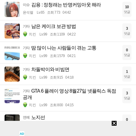
김용 : 정청래는 반명커밍아웃 해라
이슈
10
댓글
윤석렬
Lv.65
조회 773
04:42
남은 케이크 보관 방법
기타
3
댓글
치킨
Lv.99
조회 1109
04:22
땀 많이 나는 사람들이 겪는 고통
기타
0
댓글
치킨
Lv.99
조회 1579
04:21
차돌박이와 비빔면
기타
1
댓글
치킨
Lv.99
조회 915
04:18
GTA 6 플레이 영상 8월27일 넷플릭스 독점
기타
3
공개
댓글
치킨
Lv.99
조회 800
04:15
노지선
연예
0
댓글
치킨
Lv.99
조회 920
04:13
AD