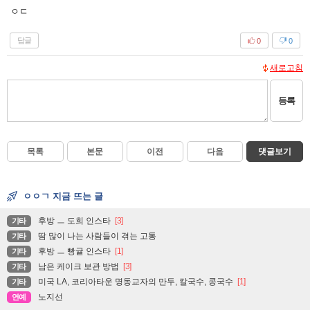
ㅇㄷ
답글
0
0
새로고침
등록
목록
본문
이전
다음
댓글보기
ㅇㅇㄱ 지금 뜨는 글
후방 ㅡ 도희 인스타
[3]
기타
땀 많이 나는 사람들이 겪는 고통
기타
후방 ㅡ 빵귤 인스타
[1]
기타
남은 케이크 보관 방법
[3]
기타
미국 LA, 코리아타운 명동교자의 만두, 칼국수, 콩국수
[1]
기타
노지선
연예