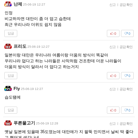
난제
25-06-19 12:27
신고
|
공감 확인
인정
비교하자면 대만이 좀 더 덥고 습한데
최근 우리나라 더위도 쉽지 않음
답글
0
0
프리도
25-06-19 12:27
신고
|
공감 확인
일본이랑 대만은 우리나라 여름이랑 더움의 방식이 똑같아
우리나라 덥다고 하는 나라들은 사막처럼 건조한데 더운 나라들이
더움의 방식이 달라서 더 덥다고 하는거지
답글
0
0
Fly
25-06-19 12:27
신고
|
공감 확인
습도땜에
답글
0
0
푸른물고기
25-06-19 12:28
신고
|
공감 확인
옛날 일본에 있을때 35도였는데 대만애가 지 팔뚝 만지면서 날씨 딱 좋다
고 했던게 생각나네