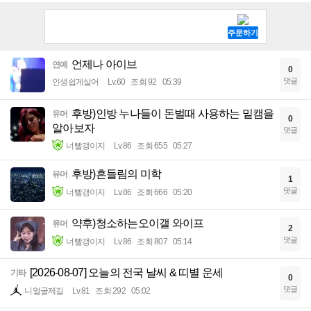
언제나 아이브
연예
0
댓글
인생쉽게살어
Lv.60
조회 92
05:39
후방)인방 누나들이 돈벌때 사용하는 밑캠을
유머
0
알아보자
댓글
너빨갱이지
Lv.86
조회 655
05:27
후방)흔들림의 미학
유머
1
댓글
너빨갱이지
Lv.86
조회 666
05:20
약후)청소하는오이갤 와이프
유머
2
댓글
너빨갱이지
Lv.86
조회 807
05:14
[2026-08-07] 오늘의 전국 날씨 & 띠별 운세
기타
0
댓글
니얼굴제길
Lv.81
조회 292
05:02