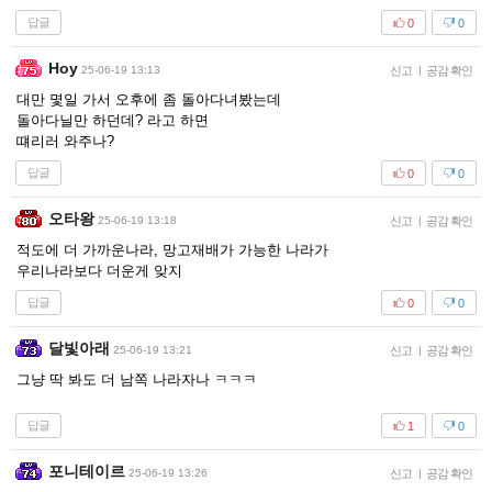
답글
0
0
Hoy
25-06-19 13:13
신고
|
공감 확인
대만 몇일 가서 오후에 좀 돌아다녀봤는데
돌아다닐만 하던데? 라고 하면
떄리러 와주나?
답글
0
0
오타왕
25-06-19 13:18
신고
|
공감 확인
적도에 더 가까운나라, 망고재배가 가능한 나라가
우리나라보다 더운게 앚지
답글
0
0
달빛아래
25-06-19 13:21
신고
|
공감 확인
그냥 딱 봐도 더 남쪽 나라자나 ㅋㅋㅋ
답글
1
0
포니테이르
25-06-19 13:26
신고
|
공감 확인