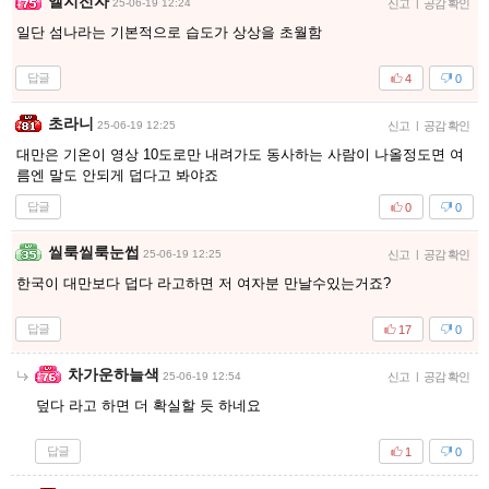
엘지전자
25-06-19 12:24
신고
|
공감 확인
일단 섬나라는 기본적으로 습도가 상상을 초월함
답글
4
0
초라니
25-06-19 12:25
신고
|
공감 확인
대만은 기온이 영상 10도로만 내려가도 동사하는 사람이 나올정도면 여
름엔 말도 안되게 덥다고 봐야죠
답글
0
0
씰룩씰룩눈썹
25-06-19 12:25
신고
|
공감 확인
한국이 대만보다 덥다 라고하면 저 여자분 만날수있는거죠?
답글
17
0
차가운하늘색
25-06-19 12:54
신고
|
공감 확인
덮다 라고 하면 더 확실할 듯 하네요
답글
1
0