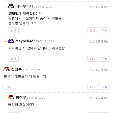
베니투이니
25-06-19 12:39
신고
|
공감 확인
10월말에 태국갔었는데
공항에서 나오자마자 숨이 턱 막혔음
습도랑 냄새가 ㅋㅋ
답글
0
0
Maybe5327
25-06-19 12:51
신고
|
공감 확인
가지마셈 저 갔다가 땀띠나고 개고생함
답글
0
0
청청루
25-06-19 12:38
신고
|
공감 확인
한국이 대만보다 더 덥습니다.
답글
0
0
청청루
25-06-19 12:38
신고
|
공감 확인
때리러 오실거죠?