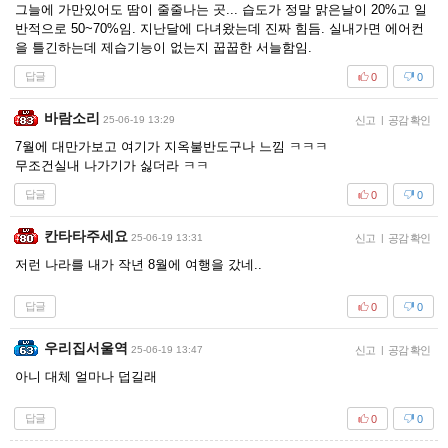
그늘에 가만있어도 땀이 줄줄나는 곳... 습도가 정말 맑은날이 20%고 일
반적으로 50~70%임. 지난달에 다녀왔는데 진짜 힘듬. 실내가면 에어컨
을 틀긴하는데 제습기능이 없는지 꿉꿉한 서늘함임.
답글
0
0
바람소리
25-06-19 13:29
신고
|
공감 확인
7월에 대만가보고 여기가 지옥불반도구나 느낌 ㅋㅋㅋ
무조건실내 나가기가 싫더라 ㅋㅋ
답글
0
0
칸타타주세요
25-06-19 13:31
신고
|
공감 확인
저런 나라를 내가 작년 8월에 여행을 갔네..
답글
0
0
우리집서울역
25-06-19 13:47
신고
|
공감 확인
아니 대체 얼마나 덥길래
답글
0
0