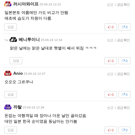
러시아와이프
25-06-19 12:31
신고
|
공감 확인
일본본토 여름애만 가도 비교가 안됌.
애초에 습도가 차원이 다름.
답글
0
0
베니투이니
25-06-19 12:34
신고
|
공감 확인
맑은 날에는 맑은 날대로 햇볕이 쎄서 뒤짐 ㅋㅋㅋ
답글
0
0
Anio
25-06-19 12:37
신고
|
공감 확인
오오오 그르쿠나
답글
0
0
까탈
25-06-19 12:38
신고
|
공감 확인
돈없는 여행객일 때 장마나 더운 날만 골라갔음
대만 일본 한국 순이였음 동남아는 안가봄
답글
0
0