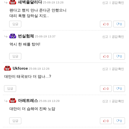
새벽을달리다
25-06-19 13:26
신고
|
공감 확인
팬다고 했지 만나 준다곤 안했으니
대리 폭행 당하실 지도..
답글
0
0
번실험체
25-06-19 13:37
신고
|
공감 확인
역시 한 배를 탔어!
답글
0
0
Ukforce
25-06-19 12:26
신고
|
공감 확인
대만이 태국보다 더 덥나…?
답글
0
0
아레트레스
25-06-19 13:29
신고
|
공감 확인
대만이 더 습해여 진짜 노답
답글
0
0