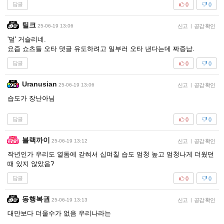
답글
0
0
틸크
25-06-19 13:06
신고
|
공감 확인
'덮' 거슬리네.
요즘 쇼츠들 오타 댓글 유도하려고 일부러 오타 낸다는데 짜증남.
답글
0
0
Uranusian
25-06-19 13:06
신고
|
공감 확인
습도가 장난아님
답글
0
0
블랙까이
25-06-19 13:12
신고
|
공감 확인
작년인가 우리도 열돔에 갇혀서 십며칠 습도 엄청 높고 엄청나게 더웠던
때 있지 않았음?
답글
0
0
동행복권
25-06-19 13:13
신고
|
공감 확인
대만보다 더울수가 없음 우리나라는