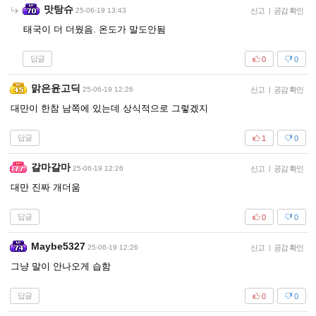
맛탕슈
25-06-19 13:43
신고
|
공감 확인
태국이 더 더웠음. 온도가 말도안됨
답글
0
0
맑은윤고딕
25-06-19 12:26
신고
|
공감 확인
대만이 한참 남쪽에 있는데 상식적으로 그렇겠지
답글
1
0
갈마갈마
25-06-19 12:26
신고
|
공감 확인
대만 진짜 개더움
답글
0
0
Maybe5327
25-06-19 12:26
신고
|
공감 확인
그냥 말이 안나오게 습함
답글
0
0