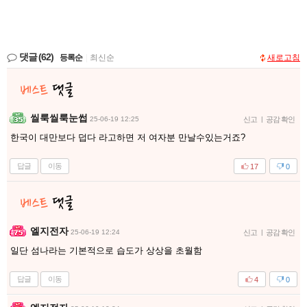
댓글
(62)
등록순
|
최신순
새로고침
씰룩씰룩눈썹
25-06-19 12:25
신고
|
공감 확인
한국이 대만보다 덥다 라고하면 저 여자분 만날수있는거죠?
답글
이동
17
0
엘지전자
25-06-19 12:24
신고
|
공감 확인
일단 섬나라는 기본적으로 습도가 상상을 초월함
답글
이동
4
0