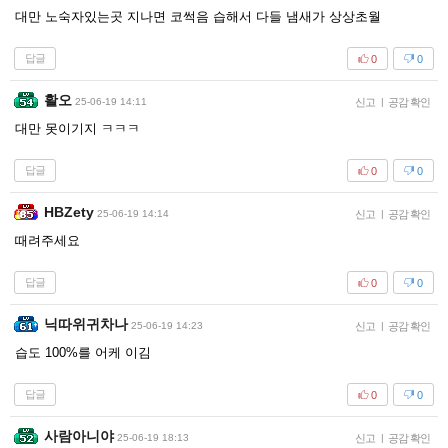
대만 노숙자있는곳 지나면 코썩음 습해서 다들 냄새가 상상초월
답글
0
0
활오
25-06-19 14:11
신고
|
공감 확인
대만 못이기지 ㅋㅋㅋ
답글
0
0
HBZety
25-06-19 14:14
신고
|
공감 확인
때려주세요
답글
0
0
닉따위귀차나
25-06-19 14:23
신고
|
공감 확인
습도 100%를 어케 이김
답글
0
0
사람아니야
25-06-19 18:13
신고
|
공감 확인