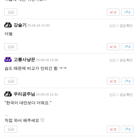
답글
0
0
강슬기
25-06-19 12:30
신고
|
공감 확인
더웡
답글
0
0
고룡사냥꾼
25-06-19 12:30
신고
|
공감 확인
습도 때문에 비교가 안되긴 함 ㅋㅋ
답글
0
0
우리곰주님
25-06-19 12:31
신고
|
공감 확인
"한국이 대만보다 더워요."
...
직접 와서 패주세요 ♡
답글
0
0