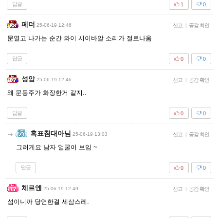
답글
1
0
페더
25-06-19 12:46
신고
|
공감 확인
문열고 나가는 순간 와이 시이바알 소리가 절로나옴
답글
0
0
성암
25-06-19 12:46
신고
|
공감 확인
왜 문동주가 화장한거 같지..
답글
0
0
흑표침대아님
25-06-19 13:03
신고
|
공감 확인
그러게요 남자 얼굴이 보임 ~
답글
0
0
체르엔
25-06-19 12:49
신고
|
공감 확인
섬이니까 당연한걸 세삼스레.