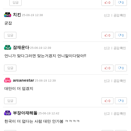
답글
0
0
치킨
25-06-19 12:38
신고
|
공감 확인
굳잡
답글
0
0
잠재운다
25-06-19 12:39
신고
|
공감 확인
언니가 맞다그러면 맞는거겠지 언니말이다맞아!!
답글
0
0
arcanestar
25-06-19 12:39
신고
|
공감 확인
대만이 더 덥겠지
답글
0
0
부장아재해돌
25-06-19 12:42
신고
|
공감 확인
한국이 더 덥다는 사람 대만 안가봄 ㅋㅋㅋㅋ