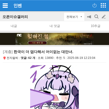
인벤
오픈이슈갤러리
전체보기
공
검
글
지
색
내글
내 댓글
10추글
on/off
쓰
기
[계층]
한국이 더 덥다해서 어이없는 대만녀.
전자팔찌
댓글: 62 개
조회:
13890
추천:
5
2025-06-19 12:23:04