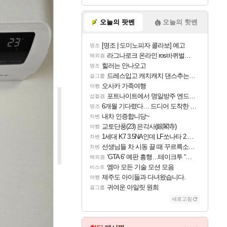
오늘의 팟벤
오늘의 핫벤
[명조 | 도미노피자 콜라보] 예고
명조
라그나로크 온라인 ros바퀴벌레 증식이벤트
해외겜
힐러는 안나오고
명조
드레스입고 캐치캐치 댄스추는 이안
걸그룹
오사카 가족여행
여행
포트나이트에서 명일방주 엔드필드 [펠리카] 판매 예정
섭컬겜
6개월 기다렸다… 드디어 도착한 치사 메신저백! 실물 후기
명조
내차 인증합니당~
차벤
교토단풍(23) 은각사(銀閣寺)
여행
1세대 K7 3.5NA인데 LF쏘나타 2.0NA 기변하면 유류비 절약이 얼마나 될까요..?
차벤
선생님들 차 시동 끌 때 꾸르륵소리나는데
차벤
‘GTA 6’ 예판 흥행…테이크투 “내부 예상 크게 넘어”
해외겜
엠마 모든 기술 모션 모음
비스트
제주도 아이들과 다녀왔습니다.
여행
귀여운 아일릿 원희
걸그룹
새로고침