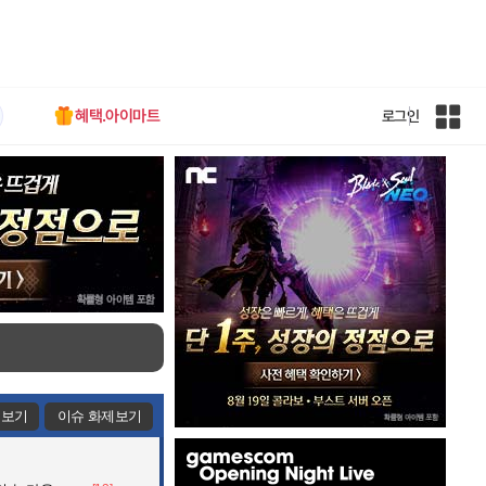
혜택.아이마트
로그인
인
벤
전
체
사
이
트
맵
제보기
이슈 화제보기
인
벤
배