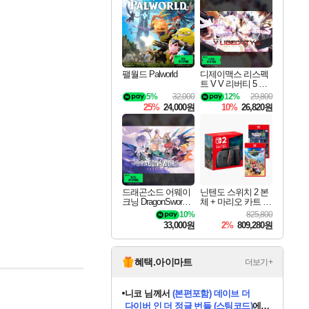
최대 90% 할인가를 만나보세요!
네이버혜택과 함께 만나보세요!
50%할인&추가 적립까지!
이니&베니 혜택까지!
네이버 혜택가와 함께 예약하세요!
할인&네이버혜택으로 만나보세요!
네이버페이 혜택과 만나보세요!
40주년 프로모션으로 만나보세요!
할인가에 만나보세요!
일부 에디션 상시 할인!
혜택으로 예약 판매 중
편안하게 충전하세요
팰월드 Palworld
디제이맥스 리스펙
트 V V 리버티 5 팩
DJMAX RESPECT
5%
32,000
12%
29,800
V V Liberty 5 Pack D
25%
24,000원
10%
26,820원
LC
드래곤소드 어웨이
닌텐도 스위치 2 본
크닝 DragonSword A
체 + 마리오 카트 월
wakening
드 + 포켓몬스터 레
10%
825,800
전드 ZA 닌텐도 스
33,000원
2%
809,280원
위치 2 에디션 번들
혜택.아이마트
더보기+
니코
님께서
(본편포함) 데이브 더
다이버 인 더 정글 번들 (스팀코드)
에