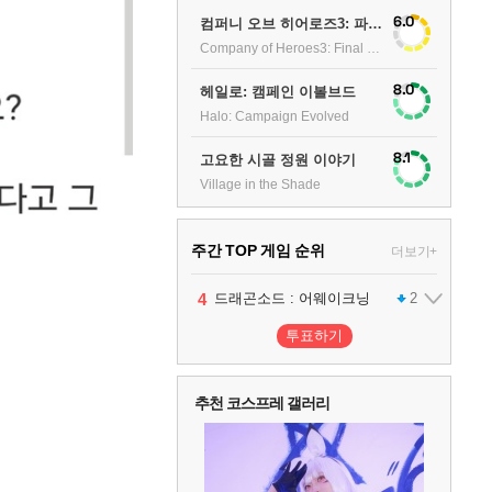
6.0
컴퍼니 오브 히어로즈3: 파이널 스탠드
Company of Heroes3: Final stand
8.0
헤일로: 캠페인 이볼브드
Halo: Campaign Evolved
8.1
고요한 시골 정원 이야기
Village in the Shade
주간 TOP 게임 순위
더보기+
1
2
3
4
팰월드
프로야구스피리츠2026
드래곤소드 : 어웨이크닝
어쌔신 크리드: 블랙 플래그 리싱크드
1
2
2
투표하기
5
블라인드 삼국
1
추천 코스프레 갤러리
6
그랑블루 판타지 리링크 - 엔드리스 라그나로크
1