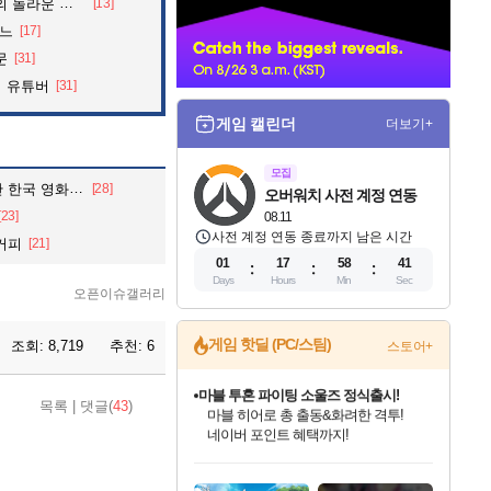
놀라운 행동
[13]
너
느
[17]
문
[31]
리 유튜버
[31]
게임 캘린더
더보기+
모집
국 영화 근황
[28]
오버워치 사전 계정 연동
[23]
08.11
사전 계정 연동 종료까지 남은 시간
커피
[21]
01
17
58
40
Days
Hours
Min
Sec
오픈이슈갤러리
게임 핫딜 (PC/스팀)
조회:
8,719
추천:
6
스토어+
마블 투혼 파이팅 소울즈 정식출시!
목록
|
댓글(
43
)
마블 히어로 총 출동&화려한 격투!
네이버 포인트 혜택까지!
인벤게임즈 8월 특별 할인!
드래곤소드: 어웨이크닝 입점!
문명 7 특별 할인!
귀무자: 검의 길 예약 판매 중!
비스트 오브 리인카네이션 정식 출시!
커세어 코브 출시 기념 할인!
더 렐릭 퍼스트 가디언 정식 출시
베데스다 40주년 기념 할인 중!
캡콤 프렌차이즈 할인 진행 중!
캡콤 일부 상품 상시 할인
스타워즈 은하계 레이서
로블록스 기프트 카드 공식 입점
인기 퍼블리셔 모음!
스팀으로 만나는 드래곤소드!
조선&고려 DLC 출시 예정
10% 할인과
게임프릭 신작 IP
해적'섬'을 발전시키자!
설화x하드코어 액션!
베데스다의 명작들을
몬헌, 바하 등 인기 IP를
몬헌 와일즈 & 드래곤즈 도그마2
인벤게임즈에서 10% 추가 적립
Robux를 가장 안전하고