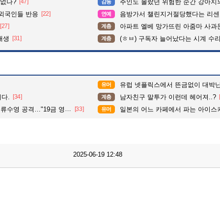
 없나?
[47]
주인도 몰랐던 위험한 순간 강아지의 
감동
 외국인들 반응
[22]
음방가서 챌린지거절당했다는 리센
연예
[27]
아파트 엘베 망가뜨린 아줌마 사과
계층
대생
[31]
(ㅎㅂ) 구독자 늘어났다는 시계 수
계층
유럽 넷플릭스에서 뜬금없이 대박난 한
유머
다.
[34]
남자친구 말투가 이런데 헤어져..?
계층
공격…"19금 영화 또 찍어라"
[33]
일본의 어느 카페에서 파는 아이스
유머
2025-06-19 12:48