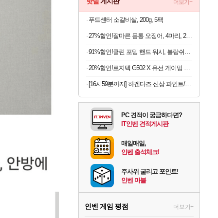
핫딜
게시판
더보기+
푸드센터 소갈비살, 200g, 5팩
27%할인!잘마른 몸통 오징어, 4마리, 200g, 1봉
91%할인!클린 포밍 핸드 워시, 블랑쉬향, 510ml, 2개
20%할인!로지텍 G502 X 유선 게이밍 마우스 블랙
[16시59분까지] 하겐다즈 신상 파인트/멀티바 3개 골라담기
PC 견적이 궁금하다면?
IT인벤 견적게시판
매일매일,
인벤 출석체크!
주사위 굴리고 포인트!
인벤 마블
인벤 게임 평점
더보기+