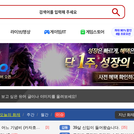
Submit
최대 90% 할인
라이브/영상
게이밍/IT
게임스토어
8월 프로모션
 보고 싶은 유머 글이나 이미지를 올려보세요!
오늘의 화제
주간
월간
이슈
지난 화
느 기념비 (카자흐스탄)
[3]
39살 신입이 들어왔습니다.
[35]
감동