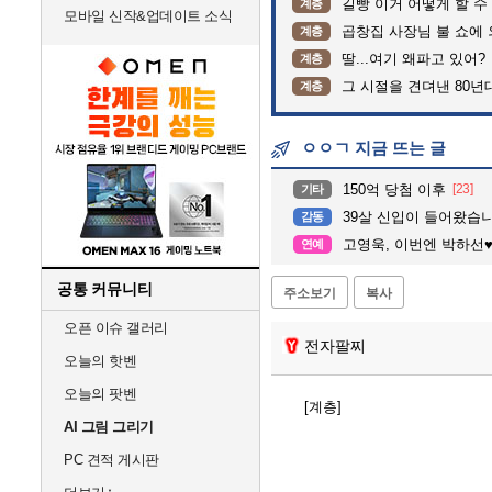
길빵 이거 어떻게 할 수
계층
모바일 신작&업데이트 소식
곱창집 사장님 불 쇼에
계층
딸...여기 왜파고 있어?
계층
그 시절을 견뎌낸 80년
계층
ㅇㅇㄱ 지금 뜨는 글
150억 당첨 이후
[23]
기타
39살 신입이 들어왔습니
감동
고영욱, 이번엔 박하선♥류수영 
연예
공통 커뮤니티
주소보기
복사
오픈 이슈 갤러리
전자팔찌
오늘의 핫벤
오늘의 팟벤
[계층]
AI 그림 그리기
PC 견적 게시판