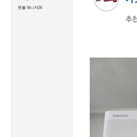
풋볼 매니저26