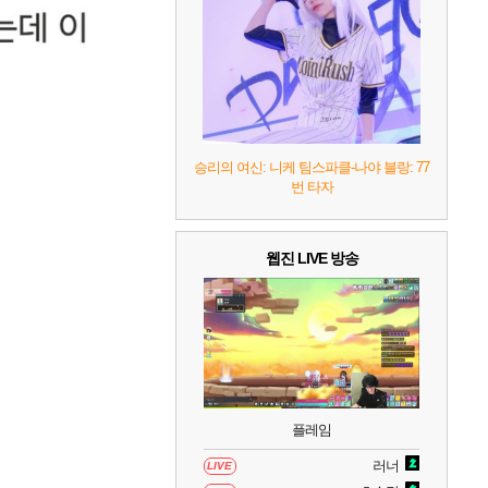
7
리듬 천국 미라클 스타즈
2
8
헤일로: 캠페인 이볼브드
2
9
캡틴 츠바사 2 월드 파이터즈
승리의 여신: 니케 팀스파클-나야 블랑: 77
번 타자
10
레고 배트맨: 레거시 오브 더 다크 나이트
웹진 LIVE 방송
플레임
러너
LIVE