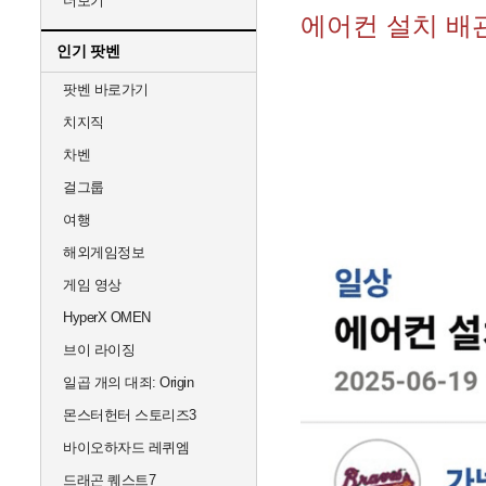
더보기
에어컨 설치 배관
인기 팟벤
팟벤 바로가기
치지직
차벤
걸그룹
여행
해외게임정보
게임 영상
HyperX OMEN
브이 라이징
일곱 개의 대죄: Origin
몬스터헌터 스토리즈3
바이오하자드 레퀴엠
드래곤 퀘스트7