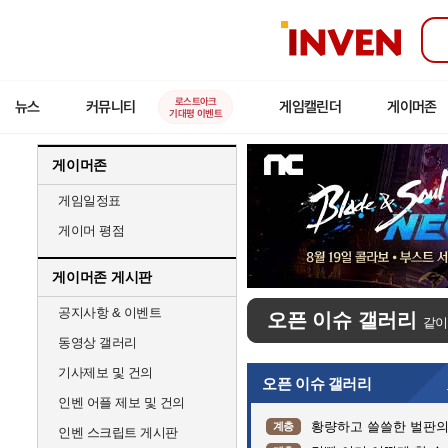
인
벤
로스트아크
뉴스
커뮤니티
게임캘린더
게이머존
기대평 이벤트
게이머존
게임일정표
게이머 평점
게이머존 게시판
공지사항 & 이벤트
오픈 이슈 갤러리
같이
동영상 갤러리
기사제보 및 건의
오픈 이슈 갤러리
인벤 어플 제보 및 건의
황량하고 쓸쓸한 벌판의 어
계층
인벤 스크립트 게시판