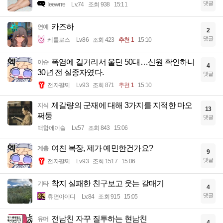
댓글
Ieewrre
Lv.74
조회 938
15:11
카즈하
연예
2
댓글
케를로스
Lv.86
조회 423
추천 1
15:10
폭염에 길거리서 울던 50대…신원 확인하니
이슈
4
30년 전 실종자였다.
댓글
전자팔찌
Lv.93
조회 871
추천 1
15:10
제갈량의 군재에 대해 3가지를 지적한 마오
지식
13
쩌둥
댓글
백합에이슬
Lv.57
조회 843
15:06
여친 복장, 제가 예민한건가요?
계층
9
댓글
전자팔찌
Lv.93
조회 1517
15:06
착지 실패한 친구보고 웃는 갈매기
기타
4
댓글
휴면아이디
Lv.84
조회 915
15:05
전남친 자꾸 질투하는 현남친
유머
4