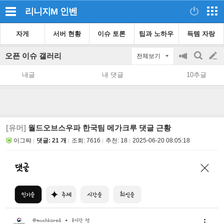
리니지M
인벤
자게
서버 현황
이슈 토론
팁과 노하우
득템 자랑
오픈 이슈 갤러리
전체보기
공
검
글
지
색
내글
내 댓글
10추글
on/off
쓰
기
[유머]
월드오브스우파 한국팀 메가크루 댓글 근황
이그쨔
댓글: 21 개
조회:
7616
추천:
18
2025-06-20 08:05:18