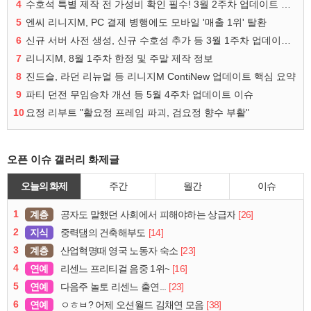
4
수호석 특별 제작 전 가성비 확인 필수! 3월 2주차 업데이트 이슈
5
엔씨 리니지M, PC 결제 병행에도 모바일 '매출 1위' 탈환
6
신규 서버 사전 생성, 신규 수호성 추가 등 3월 1주차 업데이트 이슈
7
리니지M, 8월 1주차 한정 및 주말 제작 정보
8
진드슬, 라던 리뉴얼 등 리니지M ContiNew 업데이트 핵심 요약
9
파티 던전 무임승차 개선 등 5월 4주차 업데이트 이슈
10
요정 리부트 "활요정 프레임 파괴, 검요정 향수 부활"
오픈 이슈 갤러리 화제글
오늘의 화제
주간
월간
이슈
1
계층
[26]
공자도 말했던 사회에서 피해야하는 상급자
2
지식
[14]
중력댐의 건축해부도
3
계층
[23]
산업혁명때 영국 노동자 숙소
4
연예
[16]
리센느 프리티걸 음중 1위~
5
연예
[23]
다음주 놀토 리센느 출연...
6
연예
[38]
ㅇㅎㅂ? 어제 오션월드 김채연 모음