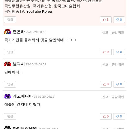
국립문화유산연구원, 대한민국역사박물관, 국가유산진흥원
국립무형유산원, 국가유산청, 한국고미술협회
국악방송TV, YouTube Korea
답글
3
0
연은하
25-06-20 08:50
신고
|
공감 확인
국가기관들 몰려와서 댓글 달만하네 ㅋㅋㅋ
답글
0
0
별과시
25-06-20 08:52
신고
|
공감 확인
난해하다...
답글
0
0
레고매니아
25-06-20 09:12
신고
|
공감 확인
예술의 경지네 미쳤다
답글
0
0
아이브장원영
25-06-20 09:14
신고
|
공감 확인