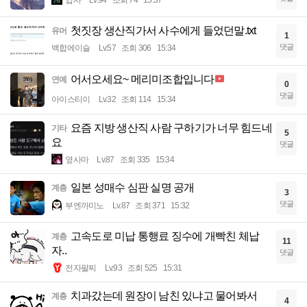
첫짓장 생산직가서 사수에게 들었던말.txt
유머
1
댓글
백합에이슬
Lv.57
조회 306
15:34
어서오세요~ 메리미조합입니다
연예
0
댓글
아이스티이
Lv.32
조회 114
15:34
요즘 지방 생산직 사람 구하기가 너무 힘드네
기타
5
요
댓글
옆사마
Lv.87
조회 335
15:34
일본 성매수 심판 실명 공개
계층
3
댓글
부엔까미노
Lv.87
조회 371
15:32
고속도로 미납 통행료 징수에 개빡친 체납
계층
11
자..
댓글
전자팔찌
Lv.93
조회 525
15:31
치과갔는데 원장이 남친 있냐고 물어봐서
계층
4