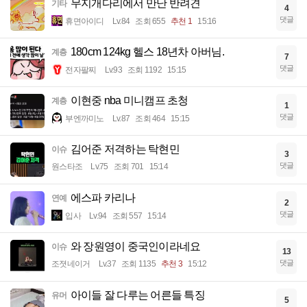
무지개다리에서 만난 반려견
기타
4
댓글
휴면아이디
Lv.84
조회 655
추천 1
15:16
180cm 124kg 헬스 18년차 아버님.
계층
7
댓글
전자팔찌
Lv.93
조회 1192
15:15
이현중 nba 미니캠프 초청
계층
1
댓글
부엔까미노
Lv.87
조회 464
15:15
김어준 저격하는 탁현민
이슈
3
댓글
원스타조
Lv.75
조회 701
15:14
에스파 카리나
연예
2
댓글
입사
Lv.94
조회 557
15:14
와 장원영이 중국인이라네요
이슈
13
댓글
조졋네이거
Lv.37
조회 1135
추천 3
15:12
아이들 잘 다루는 어른들 특징
유머
5