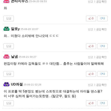
콘타지우스
25-06-20 09:53
신고
|
공감 확인
와
답글
0
0
알로y
25-06-20 10:07
신고
|
공감 확인
와.. 미쳤다 소리밖에 안나오데 ㄷㄷㄷ
답글
0
0
닐냄
25-06-21 00:27
신고
|
공감 확인
편집이랑 카메라 감독들도 ㄹㅇ 대단함... 춤추는 사람들이야 말해뭐해
답글
0
0
UD좌절
25-06-21 02:26
신고
|
공감 확인
이 프로를 딱 5분정도 봤는데 스트릿으로 대결하는데 아이돌 댄스풍?
이 너무 심하게 들어가는듯한뎅...(칼군무, 절도 등)
답글
0
0