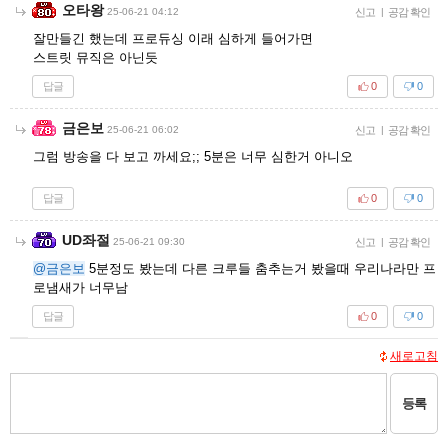
오타왕
25-06-21 04:12
신고
|
공감 확인
잘만들긴 했는데 프로듀싱 이래 심하게 들어가면
스트릿 뮤직은 아닌듯
답글
0
0
금은보
25-06-21 06:02
신고
|
공감 확인
그럼 방송을 다 보고 까세요;; 5분은 너무 심한거 아니오
답글
0
0
UD좌절
25-06-21 09:30
신고
|
공감 확인
@금은보
5분정도 봤는데 다른 크루들 춤추는거 봤을때 우리나라만 프
로냄새가 너무남
답글
0
0
새로고침
등록