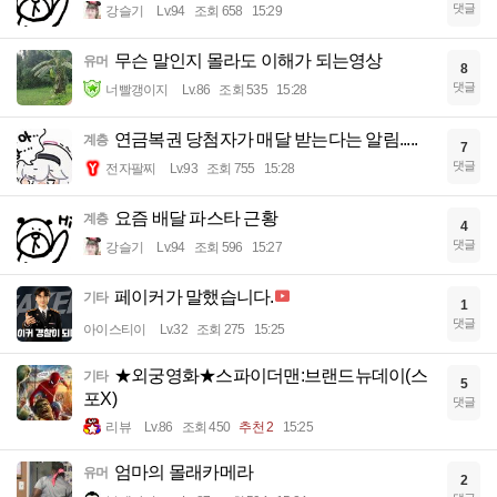
댓글
강슬기
Lv.94
조회 658
15:29
무슨 말인지 몰라도 이해가 되는영상
유머
8
댓글
너빨갱이지
Lv.86
조회 535
15:28
연금복권 당첨자가 매달 받는다는 알림.....
계층
7
댓글
전자팔찌
Lv.93
조회 755
15:28
요즘 배달 파스타 근황
계층
4
댓글
강슬기
Lv.94
조회 596
15:27
페이커가 말했습니다.
기타
1
댓글
아이스티이
Lv.32
조회 275
15:25
★외궁영화★스파이더맨:브랜드뉴데이(스
기타
5
포X)
댓글
리뷰
Lv.86
조회 450
추천 2
15:25
엄마의 몰래카메라
유머
2