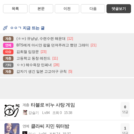
목록
본문
이전
다음
댓글보기
ㅇㅇㄱ 지금 뜨는 글
(ㅎㅂ) 뀨냥냥, 수련수련 해운대
[12]
계층
BTS에게 아시안 팝을 던져주려고 했던 그래미
[21]
연예
김희철 입장문
[23]
이슈
고등학교 동창 레전드
[11]
계층
ㅇㅎ) 해수욕장 민폐녀
[28]
기타
갑자기 생긴 일본 고교야구 규칙
[5]
계층
타블로 비누 사탕 게임
계층
0
댓글
강슬기
Lv.94
조회 0
15:38
클라씨 지민 워터밤
연예
1
댓글
입사
Lv.94
조회 74
15:37