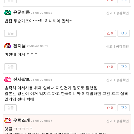
윤군이롱
25-06-20 08:32
신고
|
공감 확인
법접 우승가즈아~~~!!! 허니제이 만세~
답글
0
0
겐지님
25-06-20 08:35
신고
|
공감 확인
미쳤네 이거 ㄷㄷㄷ
답글
0
0
전사말보
25-06-20 08:36
신고
|
공감 확인
솔직히 이서사를 위해 앞에서 까인건가 정도로 잘했음
일본뇬 양뇬이 이거 억지로 까고 한국이니까 이지랄하면 그건 프로 실격
일거임 쩐다 밖에
답글
0
0
우럭조개
25-06-20 08:37
신고
|
공감 확인
댓글 ㅋㅋㅋㅋㅋ