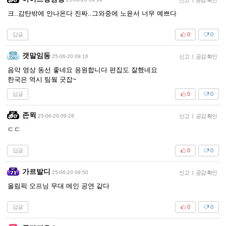
크..감탄밖에 안나온다 진짜..그와중에 노윤서 너무 예쁘다
답글
0
0
갯말임동
25-06-20 09:16
신고
|
공감 확인
음악 영상 동선 좋네요 응원합니다 편집도 잘했네요
한국은 역시 팀웤 굿잡~
답글
0
0
존윅
25-06-20 09:28
신고
|
공감 확인
ㄷㄷ
답글
0
0
가르발디
25-06-20 09:50
신고
|
공감 확인
올림픽 오프닝 무대 메인 공연 같다
답글
0
0