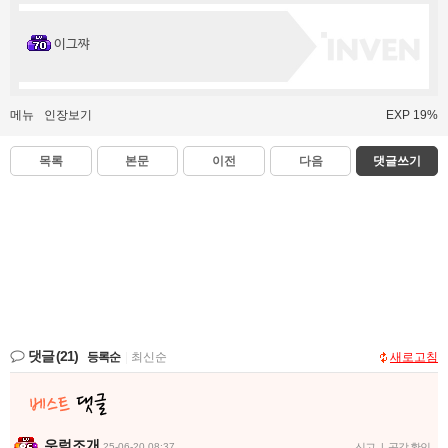
이그쨔
메뉴
인장보기
EXP 19%
목록
본문
이전
다음
댓글쓰기
댓글
(21)
등록순
|
최신순
새로고침
우럭조개
25-06-20 08:37
신고
|
공감 확인