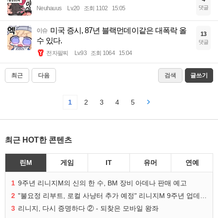
댓글
Neuhauus
Lv.20
조회 1102
15:05
미국 증시, 87년 블랙먼데이같은 대폭락 올
이슈
13
수 있다.
댓글
전자팔찌
Lv.93
조회 1064
15:04
최근
다음
검색
글쓰기
1
2
3
4
5
최근 HOT한 콘텐츠
린M
게임
IT
유머
연예
1
9주년 리니지M의 신의 한 수, BM 장비 아데나 판매 예고
2
"불요정 리부트, 로컬 사냥터 추가 예정" 리니지M 9주년 업데이트 예고
3
리니지, 다시 증명하다 ② - 되찾은 모바일 왕좌