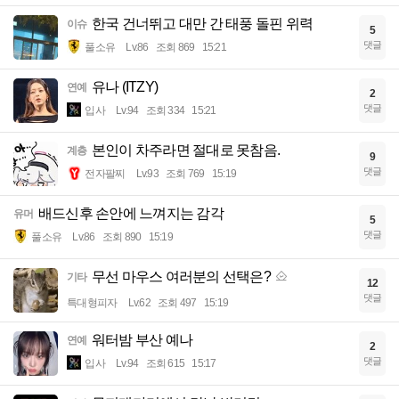
한국 건너뛰고 대만 간 태풍 돌핀 위력
이슈
5
댓글
풀소유
Lv.86
조회 869
15:21
유나 (ITZY)
연예
2
댓글
입사
Lv.94
조회 334
15:21
본인이 차주라면 절대로 못참음.
계층
9
댓글
전자팔찌
Lv.93
조회 769
15:19
배드신후 손안에 느껴지는 감각
유머
5
댓글
풀소유
Lv.86
조회 890
15:19
무선 마우스 여러분의 선택은?
기타
12
댓글
특대형피자
Lv.62
조회 497
15:19
워터밤 부산 예나
연예
2
댓글
입사
Lv.94
조회 615
15:17