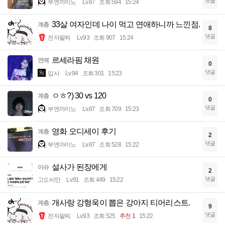
댓글
부엔까미노
Lv.87
조회 594
15:24
33살 여자인데 나이 먹고 연애하니까 느낀점.
계층
8
댓글
전자팔찌
Lv.93
조회 907
15:24
르세라핌 채원
연예
0
댓글
입사
Lv.94
조회 301
15:23
ㅇㅎ?) 30 vs 120
계층
0
댓글
부엔까미노
Lv.87
조회 709
15:23
영화 오디세이 후기
계층
2
댓글
부엔까미노
Lv.87
조회 528
15:22
설사가 된장에게
이슈
2
댓글
고도비만
Lv.91
조회 449
15:22
개사랑 강형욱이 뽑은 강아지 티어리스트.
계층
9
댓글
전자팔찌
Lv.93
조회 525
추천 1
15:22