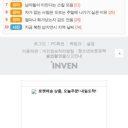
7
유머
[11]
남자들이 미친다는 스킬 모음
8
유머
[25]
차가 없는 사람은 모르는 주말에 나가기 싫은 이유
9
유머
[26]
얼마나 화가났는지 감도 안옴
10
사진
[34]
지금 북한 삼지연시 지역 날씨
로그인
PC화면
퀵링크
설정
청소년보호정책
이용약관
개인정보처리방침
▲
불법촬영물신고안내
(주)
인
벤