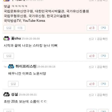
댓글 ㅋㅋㅋㅋㅋ
국립문화유산연구원, 대한민국역사박물관, 국가유산진흥원
국립무형유산원, 국가유산청, 한국고미술협회
국악방송TV, YouTube Korea
답글
이동
3
0
꽃chu
25-06-20 08:08
신고
|
공감 확인
시작과 끝에 나오는 스타킹 눈나 이뻐
답글
0
0
하이프리스틴
25-06-20 08:18
신고
|
공감 확인
배우니깐 이쁘죠 노윤서양
답글
0
0
성설
25-06-20 08:21
신고
|
공감 확인
초반 20초 보는데 소름이 ㄷㄷ
답글
0
0