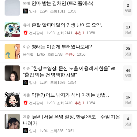
안마 받는 김채연 (트리플에스)
연예
2
댓글
입사
Lv.94
조회 1311
13:58
존잘 알파메일의 인생 난이도 요약.
유머
13
댓글
전자팔찌
Lv.93
조회 2141
추천 1
13:58
청래는 이런게 부러웠나보네?
이슈
20
댓글
윤석렬
Lv.65
조회 1783
추천 6
13:56
"한강수영장, 문신 노출 이용객 제한을" vs
이슈
44
"출입 막는 건 명백한 차별"
댓글
입사
Lv.94
조회 1679
13:54
약혐?) 어느 남자가 식비 아끼는 방법...
계층
16
댓글
전자팔찌
Lv.93
조회 2410
추천 1
13:54
[날씨] 서울 폭염 절정, 한낮 39도…주말 기온
계층
4
내려가
댓글
입사
Lv.94
조회 885
13:51