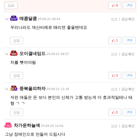
답글
8
0
매콤달콤
25-06-21 08:43
신고
|
공감 확인
우리나라도 재산비례로 때리면 좋을텐데요
답글
1
0
오이갤네임드
25-06-21 09:57
신고
|
공감 확인
차를 뺏어야됨
답글
0
0
중복을피하자
25-06-21 11:18
신고
|
공감 확인
저런 애들은 돈 보다 본인의 신체가 고통 받는게 더 효과적일테니 태
형 ㄱ ㄱ
답글
0
0
차가운하늘색
25-06-20 14:54
신고
|
공감 확인
그냥 장애인으로 만들어 드립시다