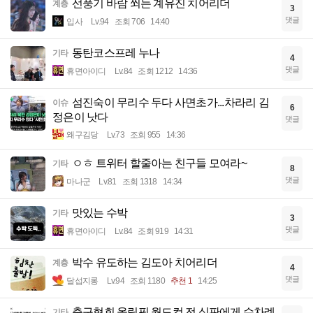
선풍기 바람 쐬는 계유진 치어리더
계층
3
댓글
입사
Lv.94
조회 706
14:40
동탄코스프레 누나
기타
4
댓글
휴면아이디
Lv.84
조회 1212
14:36
섬진숙이 무리수 두다 사면초가...차라리 김
이슈
6
정은이 낫다
댓글
왜구김당
Lv.73
조회 955
14:36
ㅇㅎ 트위터 할줄아는 친구들 모여라~
기타
8
댓글
마나군
Lv.81
조회 1318
14:34
맛있는 수박
기타
3
댓글
휴면아이디
Lv.84
조회 919
14:31
박수 유도하는 김도아 치어리더
계층
4
댓글
달섭지롱
Lv.94
조회 1180
추천 1
14:25
축구협회 올림픽 월드컵 전 심판에게 수차례
기타