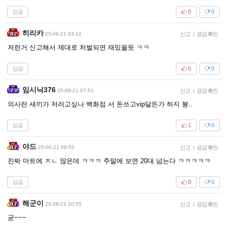
답글
0
0
히리카
25-06-21 03:12
신고
|
공감 확인
저런거 신고해서 제대로 처벌되면 재밌을듯 ㅋㅋ
답글
0
0
임시닉376
25-06-21 07:51
신고
|
공감 확인
의사란 새끼가 저러고싶나 백화점 서 돈쓰고vip달든가 하지 븅..
답글
1
0
야드
25-06-21 08:53
신고
|
공감 확인
진짜 마트에 ㅈㄴ 많은데 ㅋㅋㅋ 주말에 보면 20대 넘는다 ㅋㅋㅋㅋㅋ
답글
0
0
해군이
25-06-21 10:55
신고
|
공감 확인
굳~~~