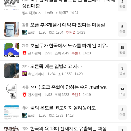
4
성접대함
댓글
킹리적갓비자
Lv.69
조회 957
14:24
오픈 후 3개월치 예약 다 찼다는 미용실
감동
5
댓글
Earth
Lv.96
조회 1904
추천 2
14:23
호날두가 한국에서 노쇼를 하게 된 이유..
계층
15
댓글
전자팔찌
Lv.93
조회 2049
추천 1
14:23
오른쪽 애는 입벌리고 자나
기타
3
댓글
휴면아이디
Lv.84
조회 1552
14:20
ㅆㄷ) 오크 혼혈이 당하는 수치.manhwa
계층
14
댓글
전자팔찌
Lv.93
조회 1523
추천 1
14:19
물의 온도를 99도까지 올려놓아도..
유머
3
댓글
Earth
Lv.96
조회 1829
14:18
한국의 욕 18이 전세계로 유출되는 과정.
유머
8