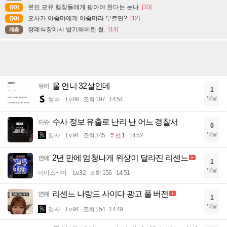
본인 모유 헬창들에게 팔아야 한다는 눈나
[10]
유머
오사카 아줌마에게 아줌마라 부르면?
[12]
유머
장례식장에서 발기해버린 썰.
[14]
계층
울 언니 32살인데
유머
1
댓글
썽바
Lv.89
조회 197
14:54
수사 정보 유출로 난리 난 어느 경찰서
이슈
0
댓글
입사
Lv.94
조회 345
추천 1
14:52
2년 만에 엄청나게 위상이 달라진 리센느
연예
1
댓글
아이스티이
Lv.32
조회 156
14:51
리센느 나랑드 사이다 광고 풀 버전
연예
1
댓글
입사
Lv.94
조회 154
14:49