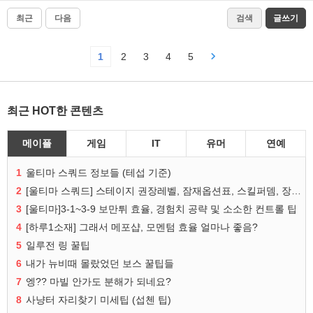
최근
다음
검색
글쓰기
1
2
3
4
5
최근 HOT한 콘텐츠
메이플
게임
IT
유머
연예
1
울티마 스쿼드 정보들 (테섭 기준)
2
[울티마 스쿼드] 스테이지 권장레벨, 잠재옵션표, 스킬퍼뎀, 장비 리스트 및 능력치 공유
3
[울티마]3-1~3-9 보만튀 효율, 경험치 공략 및 소소한 컨트롤 팁
4
[하루1소재] 그래서 메포샵, 모멘텀 효율 얼마나 좋음?
5
일루전 링 꿀팁
6
내가 뉴비때 몰랐었던 보스 꿀팁들
7
엥?? 마빌 안가도 분해가 되네요?
8
사냥터 자리찾기 미세팁 (섭첸 팁)