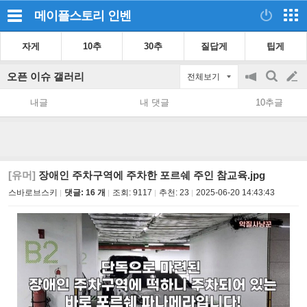
메이플스토리
인벤
자게
10추
30추
질답게
팁게
오픈 이슈 갤러리
전체보기
공
검
글
지
색
내글
내 댓글
10추글
on/off
쓰
기
[유머]
장애인 주차구역에 주차한 포르쉐 주인 참교육.jpg
스바로브스키
댓글: 16 개
조회:
9117
추천:
23
2025-06-20 14:43:43