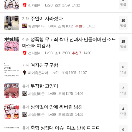
댓글
전자팔찌
Lv.93
조회 2759
14:12
주인이 사라졌다
기타
10
댓글
휴면아이디
Lv.84
조회 1602
추천 5
14:11
성폭행 무고죄 싹다 전과자 만들어버린 소드
이슈
19
마스터 여검사.
댓글
전자팔찌
Lv.93
조회 2990
추천 7
14:09
여자친구 구함
기타
6
댓글
파이혹은파어
Lv.91
조회 1605
14:07
무장한 고양이
유머
2
댓글
사실난라쿤
Lv.89
조회 1175
14:06
상의없이 안에 싸버린 남친
유머
4
댓글
사실난라쿤
Lv.89
조회 2510
14:05
축협 성접대 이슈...여초 반응 ㄷㄷㄷ
유머
9