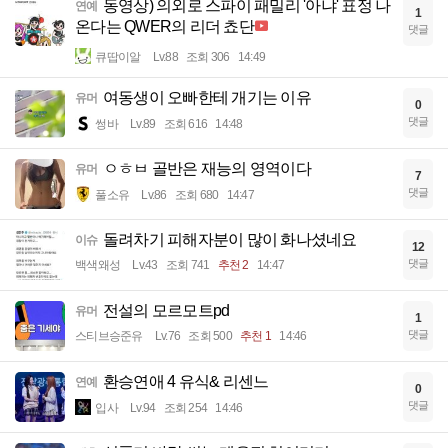
동영상) 의외로 스파이 패밀리 '아냐' 표정 나
연예
1
온다는 QWER의 리더 쵸단
댓글
큐땁이알
Lv.88
조회 306
14:49
여동생이 오빠한테 개기는 이유
유머
0
댓글
썽바
Lv.89
조회 616
14:48
ㅇㅎㅂ 골반은 재능의 영역이다
유머
7
댓글
풀소유
Lv.86
조회 680
14:47
돌려차기 피해자분이 많이 화나셨네요
이슈
12
댓글
백색왜성
Lv.43
조회 741
추천 2
14:47
전설의 모르모트pd
유머
1
댓글
스티브승준유
Lv.76
조회 500
추천 1
14:46
환승연애 4 유식& 리센느
연예
0
댓글
입사
Lv.94
조회 254
14:46