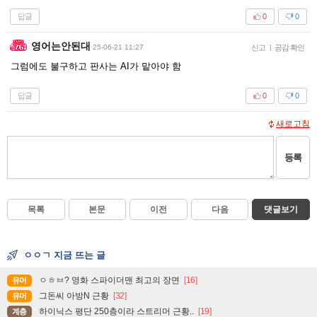
답글
0
0
영어는안된대
25-06-21 11:27
신고
|
공감 확인
그럼에도 불구하고 판사는 AI가 맡아야 함
답글
0
0
새로고침
등록
목록
본문
이전
다음
댓글보기
ㅇㅇㄱ 지금 뜨는 글
ㅇㅎㅂ? 영화 스파이더맨 최고의 장면
[16]
유머
그돈씨 아방N 근황
[32]
유머
하이닉스 평단 250층이라 스트리머 근황..
[19]
계층