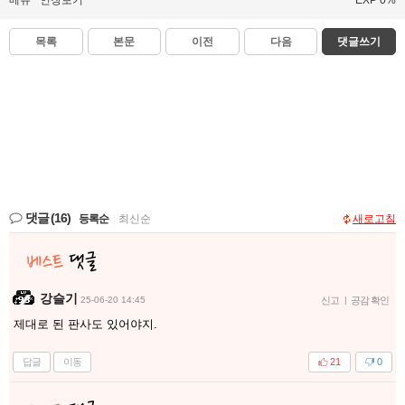
목록
본문
이전
다음
댓글쓰기
댓글
(16)
등록순
|
최신순
새로고침
강슬기
25-06-20 14:45
신고
|
공감 확인
제대로 된 판사도 있어야지.
답글
이동
21
0