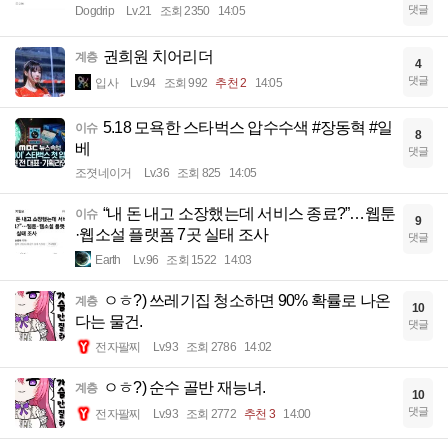
댓글
Dogdrip
Lv.21
조회 2350
14:05
권희원 치어리더
계층
4
댓글
입사
Lv.94
조회 992
추천 2
14:05
5.18 모욕한 스타벅스 압수수색 #장동혁 #일
이슈
8
베
댓글
조졋네이거
Lv.36
조회 825
14:05
“내 돈 내고 소장했는데 서비스 종료?”…웹툰
이슈
9
·웹소설 플랫폼 7곳 실태 조사
댓글
Earth
Lv.96
조회 1522
14:03
ㅇㅎ?) 쓰레기집 청소하면 90% 확률로 나온
계층
10
다는 물건.
댓글
전자팔찌
Lv.93
조회 2786
14:02
ㅇㅎ?) 순수 골반 재능녀.
계층
10
댓글
전자팔찌
Lv.93
조회 2772
추천 3
14:00