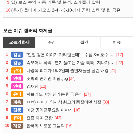
9
앱) 보스 수익 자동 기록 및 분석, 스케줄러 알림
10
(추가) 울티마 카오스 2-4 ~ 3-10까지 공략 스펙 및 팁 공유
오픈 이슈 갤러리 화제글
오늘의 화제
주간
월간
이슈
1
감동
[17]
“인형 같은 아이가 가라앉는데”…수심 3m 호수 뛰어든 60대 의인
2
감동
[22]
슥오더니 촤악.. 연기 뚫고는 가슴 툭툭.. 지나가던 아재의 정체
3
유머
[21]
나영석 피디가 1박2일때 출연자들을 굴린 배경
4
연예
[24]
뜻밖의 연예인 미담..jpg
5
연예
[12]
김채원
6
유머
[27]
파브리도 이해 안가는 한국 음식
7
계층
[39]
ㅇㅎ) 나이키 역사상 최고의 품질이던 시절
8
감동
[16]
어떤 공익근무요원 이야기
9
유머
[42]
요즘 폐미 근황.
10
계층
[16]
한국의 새로운 그늘막